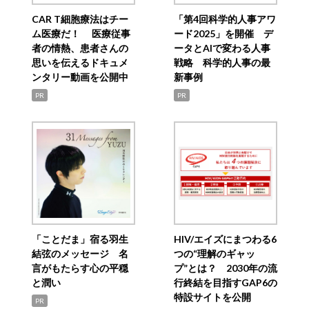
CAR T細胞療法はチー
「第4回科学的人事アワ
ム医療だ！ 医療従事
ード2025」を開催 デ
者の情熱、患者さんの
ータとAIで変わる人事
思いを伝えるドキュメ
戦略 科学的人事の最
ンタリー動画を公開中
新事例
PR
PR
「ことだま」宿る羽生
HIV/エイズにまつわる6
結弦のメッセージ 名
つの“理解のギャッ
言がもたらす心の平穏
プ”とは？ 2030年の流
と潤い
行終結を目指すGAP6の
特設サイトを公開
PR