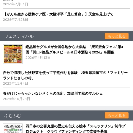
2026年7月31日
【がんを生きる緩和ケア医・大橋洋平「足し算命」】天空を見上げて
2026年7月28日
フェスティバル
もっと見る
絶品屋台グルメが全国各地から大集結 “庶民派食フェス”第4
回「川口×絶品グルメビール＆日本酒祭り2026」を開催
2026年4月15日
自分で収穫した秋野菜を使って芋煮作りを体験 埼玉県加須市の「ファミリー
ランドむさしの村」
2025年11月4日
春だけじゃもったいないさくらの名所、加治川で秋のマルシェ
2025年10月23日
ふむふむ
もっと見る
四日市の公害克服の歴史を伝える絵本『スモックリン』制作プ
ロジェクト クラウドファンディングで支援を募集