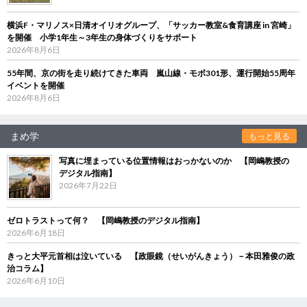
横浜F・マリノス×日清オイリオグループ、「サッカー教室&食育講座 in 宮崎」
を開催 小学1年生～3年生の身体づくりをサポート
2026年8月6日
55年間、京の街を走り続けてきた車両 嵐山線・モボ301形、運行開始55周年
イベントを開催
2026年8月6日
まめ学
もっと見る
写真に埋まっている位置情報はおっかないのか 【岡嶋教授の
デジタル指南】
2026年7月22日
ゼロトラストって何？ 【岡嶋教授のデジタル指南】
2026年6月18日
きっと大平元首相は泣いている 【政眼鏡（せいがんきょう）－本田雅俊の政
治コラム】
2026年6月10日