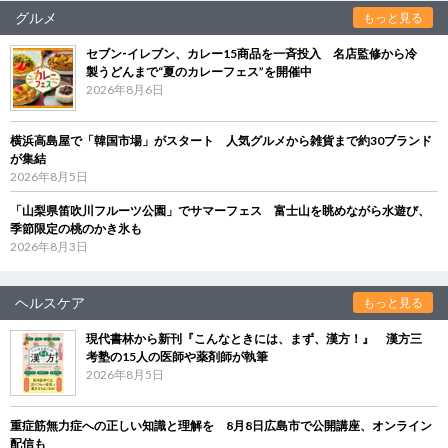
グルメ
もっと見る
セブン‐イレブン、カレー15商品を一斉投入 名店監修から冷
製うどんまで“夏のカレーフェス”を開催中
2026年8月6日
横浜高島屋で「韓国市場」がスタート 人気グルメから雑貨まで約30ブランド
が集結
2026年8月5日
「山梨県笛吹川フルーツ公園」でサマーフェス 富士山を眺めながら水遊び、
季節限定の桃のかき氷も
2026年8月3日
ヘルスケア
もっと見る
現代書林から新刊『こんなときには、まず、漢方！』 漢方三
考塾の15人の医師や薬剤師が執筆
2026年8月5日
重症筋無力症への正しい知識と理解を 8月8日広島市で公開講座、オンライン
配信も