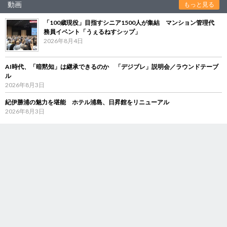
動画
もっと見る
「100歳現役」目指すシニア1500人が集結 マンション管理代
務員イベント「うぇるねすシップ」
2026年8月4日
AI時代、「暗黙知」は継承できるのか 「デジブレ」説明会／ラウンドテーブ
ル
2026年8月3日
紀伊勝浦の魅力を堪能 ホテル浦島、日昇館をリニューアル
2026年8月3日