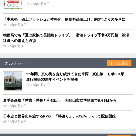
2026年8月5日
「中東発」値上げラッシュが本格化 飲食料品値上げ、約3年ぶりの多さに
2026年8月4日
物価高でも「夏は家族で長距離ドライブ」 宿泊ドライブ予算4万円超、渋滞・
猛暑への備えも必須
2026年8月3日
カルチャー
もっと見る
55年間、京の街を走り続けてきた車両 嵐山線・モボ301形、
運行開始55周年イベントを開催
2026年8月6日
夏季企画展「秀吉・秀長と和歌山」 和歌山市立博物館で8月8日から
2026年8月6日
日本史と世界史を旅するRPG 「時渡り」、iOS/Androidで配信開始
2026年8月6日