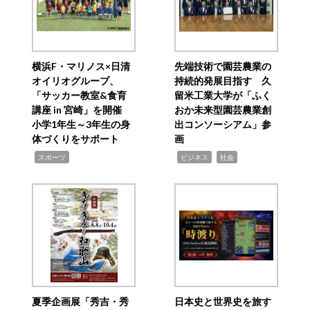
横浜F・マリノス×日清
先端技術で園芸農業の
オイリオグループ、
持続的発展目指す 久
「サッカー教室&食育
留米工業大学が「ふく
講座 in 宮崎」を開催
おか未来型園芸農業創
小学1年生～3年生の身
出コンソーシアム」参
体づくりをサポート
画
,
,
,
スポーツ
ビジネス
社会
夏季企画展「秀吉・秀
日本史と世界史を旅す