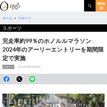
検
索
コ
ン
テ
ホーム
>
スポーツ
ン
スポーツ
ツ
へ
移
完走率約99％のホノルルマラソン
動
2024年のアーリーエントリーを期間限
定で実施
2024年4月9日
スポーツ