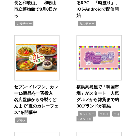
長と和歌山」 和歌山
るRPG 「時渡り」、
市立博物館で8月8日か
iOS/Androidで配信開
ら
始
,
,
カルチャー
カルチャー
セブン‐イレブン、カレ
横浜高島屋で「韓国市
ー15商品を一斉投入
場」がスタート 人気
名店監修から冷製うど
グルメから雑貨まで約
んまで“夏のカレーフェ
30ブランドが集結
ス”を開催中
,
,
,
カルチャー
グルメ
ライ
フスタイル
,
グルメ