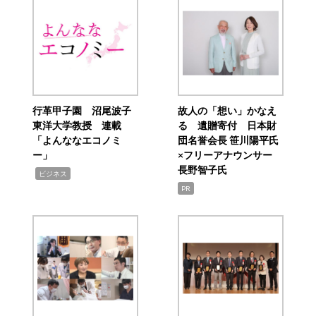
行革甲子園 沼尾波子
故人の「想い」かなえ
東洋大学教授 連載
る 遺贈寄付 日本財
「よんななエコノミ
団名誉会長 笹川陽平氏
ー」
×フリーアナウンサー
長野智子氏
,
ビジネス
PR