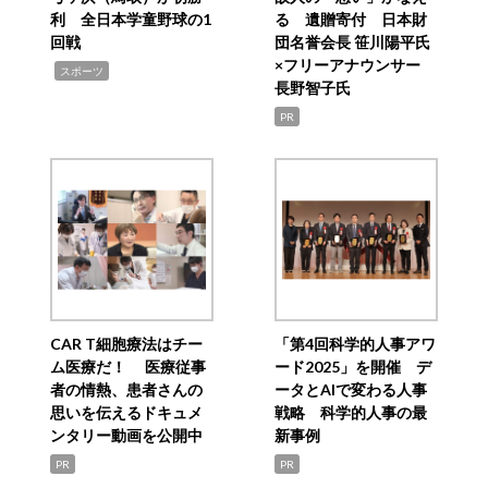
利 全日本学童野球の1
る 遺贈寄付 日本財
回戦
団名誉会長 笹川陽平氏
×フリーアナウンサー
,
スポーツ
長野智子氏
PR
CAR T細胞療法はチー
「第4回科学的人事アワ
ム医療だ！ 医療従事
ード2025」を開催 デ
者の情熱、患者さんの
ータとAIで変わる人事
思いを伝えるドキュメ
戦略 科学的人事の最
ンタリー動画を公開中
新事例
PR
PR