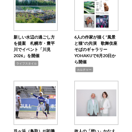
新しい水辺の過ごし方
6人の作家が描く“風景
を提案 札幌市・豊平
と猫”の共演 歌舞伎座
川でイベント「川見
そばのギャラリー
2026」を開催
YOHAKUで8月20日か
ら開催
,
ライフスタイル
,
カルチャー
弓ヶ浜（鳥取）が初勝
故人の「想い」かなえ