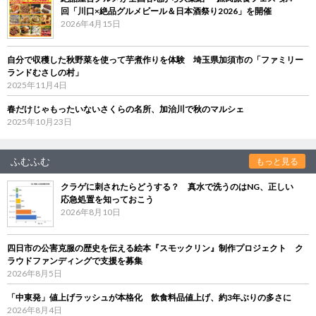
回「川口×絶品グルメビール＆日本酒祭り2026」を開催
2026年4月15日
自分で収穫した秋野菜を使って芋煮作りを体験 埼玉県加須市の「ファミリー
ランドむさしの村」
2025年11月4日
春だけじゃもったいないさくらの名所、加治川で秋のマルシェ
2025年10月23日
ふむふむ
もっと見る
クラゲに刺されたらどうする？ 真水で洗うのはNG、正しい
応急処置を知っておこう
2026年8月10日
四日市の公害克服の歴史を伝える絵本『スモックリン』制作プロジェクト ク
ラウドファンディングで支援を募集
2026年8月5日
「中東発」値上げラッシュが本格化 飲食料品値上げ、約3年ぶりの多さに
2026年8月4日