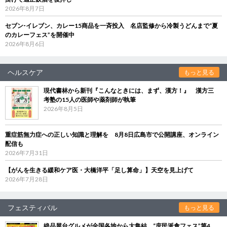
2026年8月7日
セブン‐イレブン、カレー15商品を一斉投入 名店監修から冷製うどんまで“夏
のカレーフェス”を開催中
2026年8月6日
ヘルスケア
もっと見る
現代書林から新刊『こんなときには、まず、漢方！』 漢方三
考塾の15人の医師や薬剤師が執筆
2026年8月5日
重症筋無力症への正しい知識と理解を 8月8日広島市で公開講座、オンライン
配信も
2026年7月31日
【がんを生きる緩和ケア医・大橋洋平「足し算命」】天空を見上げて
2026年7月28日
フェスティバル
もっと見る
絶品屋台グルメが全国各地から大集結 “庶民派食フェス”第4