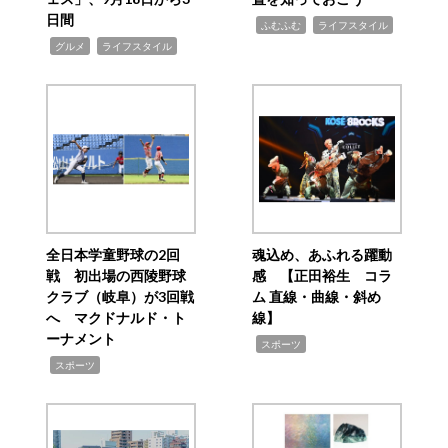
日間
,
,
ふむふむ
ライフスタイル
,
,
グルメ
ライフスタイル
全日本学童野球の2回
魂込め、あふれる躍動
戦 初出場の西陵野球
感 【正田裕生 コラ
クラブ（岐阜）が3回戦
ム 直線・曲線・斜め
へ マクドナルド・ト
線】
ーナメント
,
スポーツ
,
スポーツ