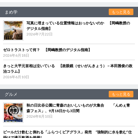
まめ学
もっと見る
写真に埋まっている位置情報はおっかないのか 【岡嶋教授の
デジタル指南】
2026年7月22日
ゼロトラストって何？ 【岡嶋教授のデジタル指南】
2026年6月18日
きっと大平元首相は泣いている 【政眼鏡（せいがんきょう）－本田雅俊の政
治コラム】
2026年6月10日
グルメ
もっと見る
秋の日比谷公園に青森のおいしいものが大集合 「んめぇ青
森フェス」、9月18日から3日間
2026年8月10日
ビールだけ飲むと倒れる「ふらつくビアグラス」発売 “強制的に水を飲む”仕
掛けで適正飲酒を後押し