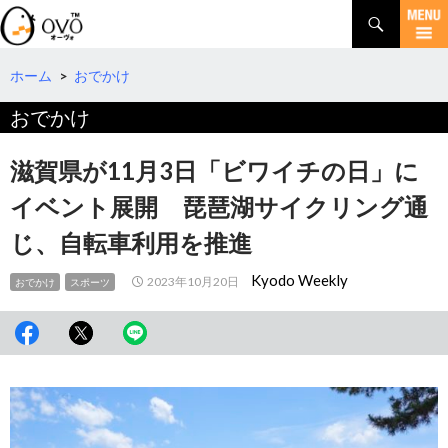
検
索
コ
ン
テ
ホーム
>
おでかけ
ン
おでかけ
ツ
へ
移
滋賀県が11月3日「ビワイチの日」に
動
イベント展開 琵琶湖サイクリング通
じ、自転車利用を推進
Kyodo Weekly
2023年10月20日
おでかけ
スポーツ