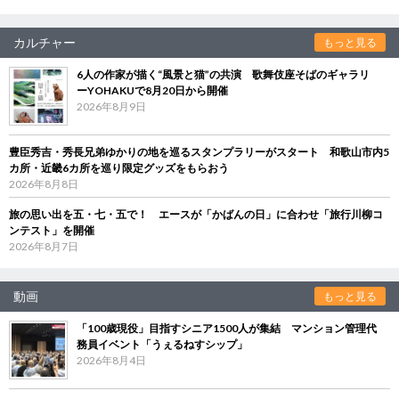
カルチャー
もっと見る
6人の作家が描く“風景と猫”の共演 歌舞伎座そばのギャラリ
ーYOHAKUで8月20日から開催
2026年8月9日
豊臣秀吉・秀長兄弟ゆかりの地を巡るスタンプラリーがスタート 和歌山市内5
カ所・近畿6カ所を巡り限定グッズをもらおう
2026年8月8日
旅の思い出を五・七・五で！ エースが「かばんの日」に合わせ「旅行川柳コ
ンテスト」を開催
2026年8月7日
動画
もっと見る
「100歳現役」目指すシニア1500人が集結 マンション管理代
務員イベント「うぇるねすシップ」
2026年8月4日