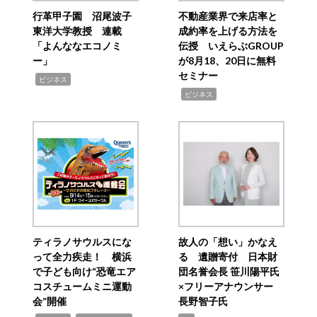
行革甲子園 沼尾波子
不動産業界で来店率と
東洋大学教授 連載
成約率を上げる方法を
「よんななエコノミ
伝授 いえらぶGROUP
ー」
が8月18、20日に無料
セミナー
,
ビジネス
,
ビジネス
ティラノサウルスにな
故人の「想い」かなえ
って全力疾走！ 横浜
る 遺贈寄付 日本財
で子ども向け“恐竜エア
団名誉会長 笹川陽平氏
コスチュームミニ運動
×フリーアナウンサー
会”開催
長野智子氏