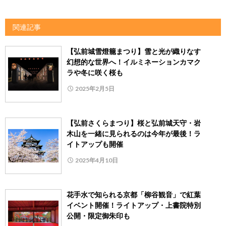
関連記事
【弘前城雪燈籠まつり】雪と光が織りなす
幻想的な世界へ！イルミネーションカマク
ラや冬に咲く桜も
2025年2月5日
【弘前さくらまつり】桜と弘前城天守・岩
木山を一緒に見られるのは今年が最後！ラ
イトアップも開催
2025年4月10日
花手水で知られる京都「柳谷観音」で紅葉
イベント開催！ライトアップ・上書院特別
公開・限定御朱印も