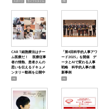
,
,
スポーツ
ライフスタイル
PR
CAR T細胞療法はチー
「第4回科学的人事アワ
ム医療だ！ 医療従事
ード2025」を開催 デ
者の情熱、患者さんの
ータとAIで変わる人事
思いを伝えるドキュメ
戦略 科学的人事の最
ンタリー動画を公開中
新事例
PR
PR