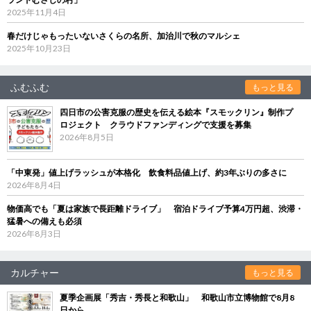
2025年11月4日
春だけじゃもったいないさくらの名所、加治川で秋のマルシェ
2025年10月23日
ふむふむ
もっと見る
四日市の公害克服の歴史を伝える絵本『スモックリン』制作プ
ロジェクト クラウドファンディングで支援を募集
2026年8月5日
「中東発」値上げラッシュが本格化 飲食料品値上げ、約3年ぶりの多さに
2026年8月4日
物価高でも「夏は家族で長距離ドライブ」 宿泊ドライブ予算4万円超、渋滞・
猛暑への備えも必須
2026年8月3日
カルチャー
もっと見る
夏季企画展「秀吉・秀長と和歌山」 和歌山市立博物館で8月8
日から