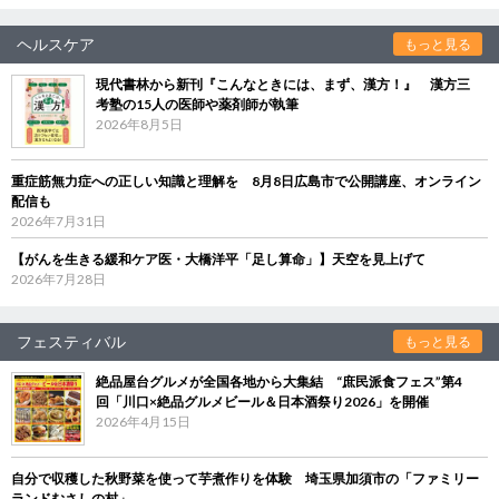
ヘルスケア
もっと見る
現代書林から新刊『こんなときには、まず、漢方！』 漢方三
考塾の15人の医師や薬剤師が執筆
2026年8月5日
重症筋無力症への正しい知識と理解を 8月8日広島市で公開講座、オンライン
配信も
2026年7月31日
【がんを生きる緩和ケア医・大橋洋平「足し算命」】天空を見上げて
2026年7月28日
フェスティバル
もっと見る
絶品屋台グルメが全国各地から大集結 “庶民派食フェス”第4
回「川口×絶品グルメビール＆日本酒祭り2026」を開催
2026年4月15日
自分で収穫した秋野菜を使って芋煮作りを体験 埼玉県加須市の「ファミリー
ランドむさしの村」