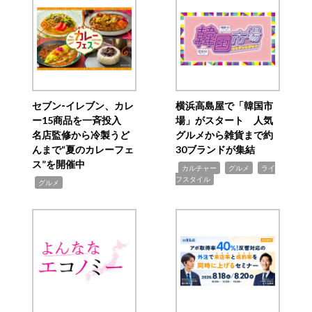
セブン‐イレブン、カレ
横浜高島屋で「韓国市
ー15商品を一斉投入
場」がスタート 人気
名店監修から冷製うど
グルメから雑貨まで約
んまで“夏のカレーフェ
30ブランドが集結
ス”を開催中
,
,
,
カルチャー
グルメ
ライ
フスタイル
,
グルメ