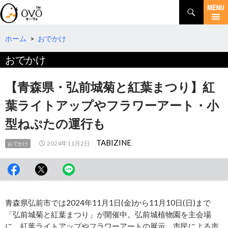
検
索
コ
ン
テ
ホーム
>
おでかけ
ン
おでかけ
ツ
へ
移
【青森県・弘前城菊と紅葉まつり】紅
動
葉ライトアップやフラワーアート・小
型ねぷたの運行も
TABIZINE
2024年11月2日
おでかけ
青森県弘前市では2024年11月1日(金)から11月10日(日)まで
「弘前城菊と紅葉まつり」が開催中。弘前城植物園を主会場
に、紅葉ライトアップやフラワーアートの展示、市民による市