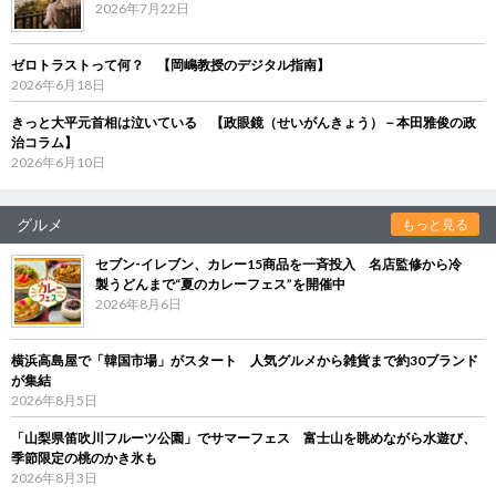
2026年7月22日
ゼロトラストって何？ 【岡嶋教授のデジタル指南】
2026年6月18日
きっと大平元首相は泣いている 【政眼鏡（せいがんきょう）－本田雅俊の政
治コラム】
2026年6月10日
グルメ
もっと見る
セブン‐イレブン、カレー15商品を一斉投入 名店監修から冷
製うどんまで“夏のカレーフェス”を開催中
2026年8月6日
横浜高島屋で「韓国市場」がスタート 人気グルメから雑貨まで約30ブランド
が集結
2026年8月5日
「山梨県笛吹川フルーツ公園」でサマーフェス 富士山を眺めながら水遊び、
季節限定の桃のかき氷も
2026年8月3日