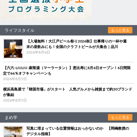
ライフスタイル
もっと見る
【入場無料！大江戸ビール祭り2026秋】仕事帰りの一杯や週
末の昼飲みにも！全国のクラフトビールが大集合｜品川
2026年8月6日
【六六-LIULIU-麻辣湯（マーラータン）】恵比寿に8月6日オープン！6日間限
定で66％オフキャンペーンも
2026年8月5日
横浜高島屋で「韓国市場」がスタート 人気グルメから雑貨まで約30ブランド
が集結
2026年8月5日
まめ学
もっと見る
写真に埋まっている位置情報はおっかないのか 【岡嶋教授の
デジタル指南】