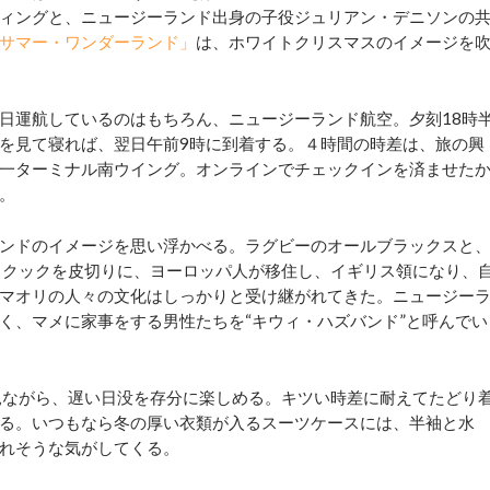
ィングと、ニュージーランド出身の子役ジュリアン・デニソンの
サマー・ワンダーランド」
は、ホワイトクリスマスのイメージを
日運航しているのはもちろん、ニュージーランド航空。夕刻18時
を見て寝れば、翌日午前9時に到着する。４時間の時差は、旅の興
一ターミナル南ウイング。オンラインでチェックインを済ませた
。
ンドのイメージを思い浮かべる。ラグビーのオールブラックスと
・クックを皮切りに、ヨーロッパ人が移住し、イギリス領になり、
マオリの人々の文化はしっかりと受け継がれてきた。ニュージー
く、マメに家事をする男性たちを“キウィ・ハズバンド”と呼んでい
見ながら、遅い日没を存分に楽しめる。キツい時差に耐えてたどり
る。いつもなら冬の厚い衣類が入るスーツケースには、半袖と水
れそうな気がしてくる。