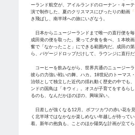
ーランド航空が、アイルランドのローナン・キーテ
演で制作した、夏のクリスマスにぴったりの動画
「
き飛ばし、南半球への旅にいざなう。
日本からニュージーランドまで唯一の直行便を毎
成田発の便を取った。乗って夕食を食べ、１本映画
奮で「なかったこと」にできる範囲内だ。成田の第
ら、バゲージドロップだけして、ラウンジに直行だ
コーヒーを飲みながら、世界共通のニュージーラ
彼らの力強い戦いの舞、ハカ。18世紀のトーマス
治領として独立した近代の揺れ動く歴史の中でも、
ンドの国鳥は「キウィ」。オスが子育てをするらし
るのも、なんだかほのぼの、興味深い。
日差しが強くなる12月。ポフツカワの赤い花を
く北半球ではなかなか楽しめない年越しが待ってい
着。新年の抱負も、ことのほか陽気な計画が立てら