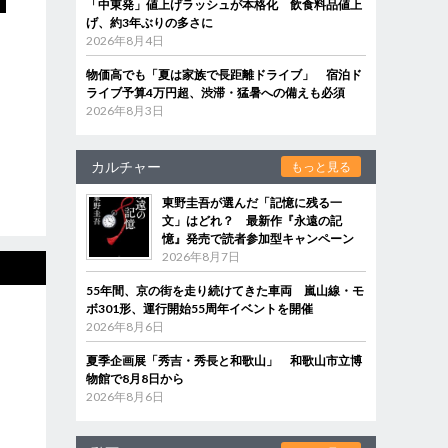
「中東発」値上げラッシュが本格化 飲食料品値上
げ、約3年ぶりの多さに
2026年8月4日
物価高でも「夏は家族で長距離ドライブ」 宿泊ド
ライブ予算4万円超、渋滞・猛暑への備えも必須
2026年8月3日
カルチャー
もっと見る
東野圭吾が選んだ「記憶に残る一
文」はどれ？ 最新作『永遠の記
憶』発売で読者参加型キャンペーン
2026年8月7日
55年間、京の街を走り続けてきた車両 嵐山線・モ
ボ301形、運行開始55周年イベントを開催
2026年8月6日
夏季企画展「秀吉・秀長と和歌山」 和歌山市立博
物館で8月8日から
2026年8月6日