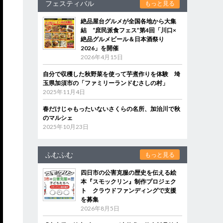
フェスティバル
もっと見る
絶品屋台グルメが全国各地から大集
結 “庶民派食フェス”第4回「川口×
絶品グルメビール＆日本酒祭り
2026」を開催
2026年4月15日
自分で収穫した秋野菜を使って芋煮作りを体験 埼
玉県加須市の「ファミリーランドむさしの村」
2025年11月4日
春だけじゃもったいないさくらの名所、加治川で秋
のマルシェ
2025年10月23日
ふむふむ
もっと見る
四日市の公害克服の歴史を伝える絵
本『スモックリン』制作プロジェク
ト クラウドファンディングで支援
を募集
2026年8月5日