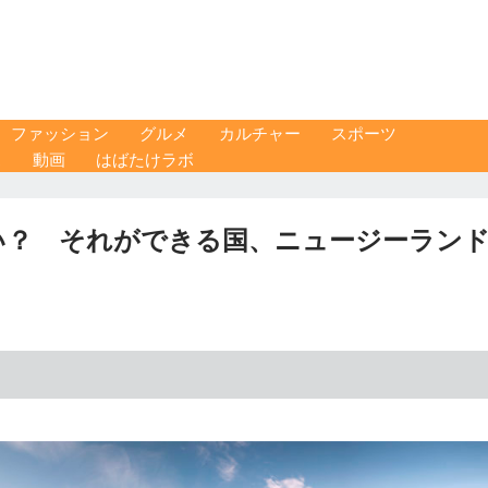
ファッション
グルメ
カルチャー
スポーツ
ス
動画
はばたけラボ
い？ それができる国、ニュージーラン