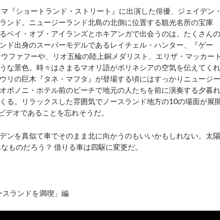
ラマ『ショートランド・ストリート』に出演した俳優、ジェイデン
ランド。ニュージーランド北島の北側に位置する観光名所の宝庫
るベイ・オブ・アイランズとホキアンガで出会うのは、たくさん
ンド出身のスーパーモデルであるレイチェル・ハンター、『ゲー
ナウファフーや、リオ五輪の陸上銅メダリスト、エリザ・マッカー
うな景色。時々はさまるマオリ語がポリネシアの空気を伝えてく
ウリの巨木『タネ・マフタ』が登場する頃にはすっかりニュージ
オポノニ・ホテル前のビーチで地元の人たちを前に演奏する夕暮
くる。リラックスした雰囲気でノースランド地方の10の場面が展
全ビデオであることを忘れそうだ。
デンを真似て車でそのまま北に向かうのもいいかもしれない。太
んなものだろう？ 借りる車は四駆に変更だ。
ースランドを満喫」編