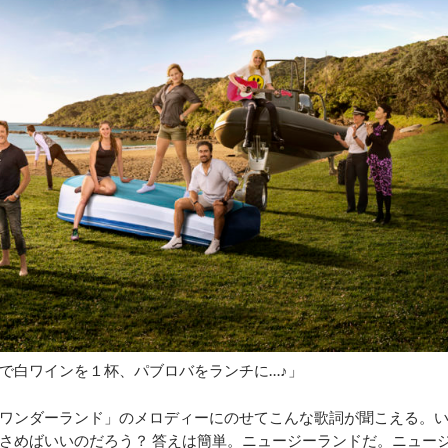
で白ワインを１杯、パブロバをランチに…♪」
ワンダーランド」のメロディーにのせてこんな歌詞が聞こえる。
さめばいいのだろう？ 答えは簡単。ニュージーランドだ。ニュー