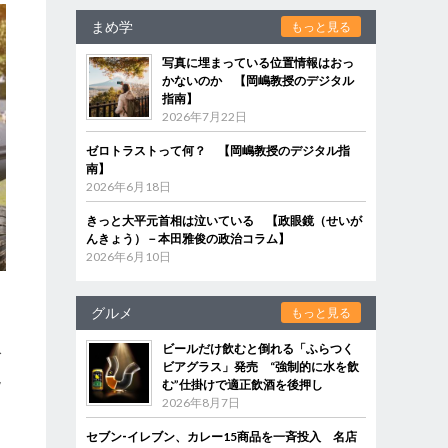
まめ学
もっと見る
写真に埋まっている位置情報はおっ
かないのか 【岡嶋教授のデジタル
指南】
2026年7月22日
ゼロトラストって何？ 【岡嶋教授のデジタル指
南】
2026年6月18日
きっと大平元首相は泣いている 【政眼鏡（せいが
んきょう）－本田雅俊の政治コラム】
2026年6月10日
グルメ
もっと見る
ビールだけ飲むと倒れる「ふらつく
で
ビアグラス」発売 “強制的に水を飲
現
む”仕掛けで適正飲酒を後押し
2026年8月7日
セブン‐イレブン、カレー15商品を一斉投入 名店