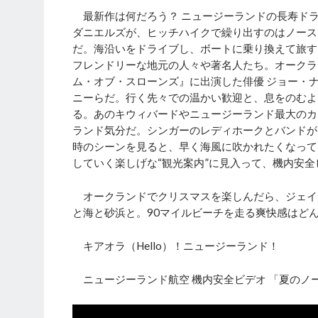
最新作は何だろう？ ニュージーランドの長寿ド
ダニエルズが、ヒッチハイクで繰り出すのはノース
だ。海沿いをドライブし、ボートに乗り換えて旅す
フレンドリーな地元の人々や著名人たち。オークラ
ム・オブ・スローンズ』に出演した俳優 ジョー・
ニーらだ。行く先々での温かい歓迎と、息をのむよ
る。あのキウィバードやニュージーランド最大のカ
ランド気分だ。シンガーのレディホークとバンドが
時のシーンを見ると、早く海風に吹かれたくなって
していく楽しげな“観光案内”に見入って、機内安
オークランドでクリスマスを楽しんだら、ジェイ
と海と砂浜と。90マイルビーチを走る爽快感はど
キアオラ（Hello）！ニュージーランド！
ニュージーランド航空 機内安全ビデオ 「夏のノ