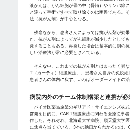
液がんは、がん細胞が骨の中（骨髄）やリンパ節に
と違って手術ですべて取り除くのは困難である。そ
法（抗がん剤）が中心となる。
残念ながら、患者さんによっては抗がん剤が効果
た、抗がん剤によってがん細胞が減少したとしても
発することもある。再発した場合は基本的に別の抗
しい治療法が常に必要とされている。
そんな中、これまでの抗がん剤とはまったく異なる
T（カーティ）細胞療法」。患者さん自身の免疫細
患者さんの体内に戻す、いわばオーダーメイドの治
病院内外のチーム体制構築と連携が必
バイオ医薬品企業のギリアド・サイエンシズ株式
啓発を目的に、CAR T細胞療法に関わる医療従事
作した。それぞれ、北海道大学病院、順天堂大学医
に焦点を当てている。3本の動画からわかるのは、C