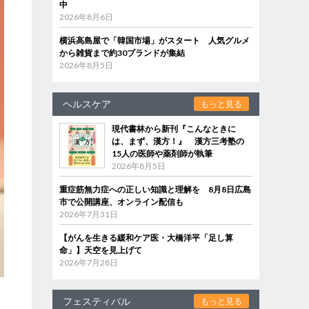
中
2026年8月6日
横浜高島屋で「韓国市場」がスタート 人気グルメ
から雑貨まで約30ブランドが集結
2026年8月5日
ヘルスケア
もっと見る
現代書林から新刊『こんなときに
は、まず、漢方！』 漢方三考塾の
15人の医師や薬剤師が執筆
2026年8月5日
重症筋無力症への正しい知識と理解を 8月8日広島
市で公開講座、オンライン配信も
2026年7月31日
【がんを生きる緩和ケア医・大橋洋平「足し算
命」】天空を見上げて
2026年7月28日
フェスティバル
もっと見る