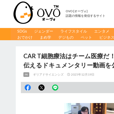
OVO [オーヴォ]
話題の情報を発信するサイト
コンテンツへ移動
検
SDGs
ジェンダー
ライフスタイル
エンタメ
索
おでかけ
まめ学
デジもの
ペット
ビジネ
CAR T細胞療法はチーム医療
伝えるドキュメンタリー動画を
ギリアドサイエンシズ
2025年12月19日
PR