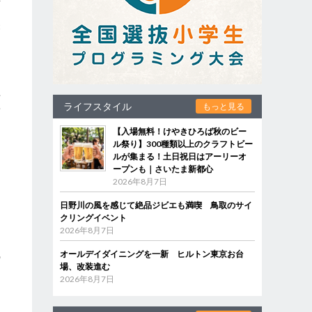
ん
療
再
ライフスタイル
もっと見る
新
【入場無料！けやきひろば秋のビー
ル祭り】300種類以上のクラフトビー
ルが集まる！土日祝日はアーリーオ
ープンも｜さいたま新都心
2026年8月7日
日野川の風を感じて絶品ジビエも満喫 鳥取のサイ
クリングイベント
2026年8月7日
オールデイダイニングを一新 ヒルトン東京お台
の
場、改装進む
2026年8月7日