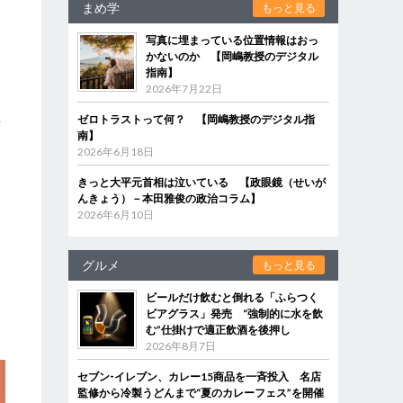
まめ学
もっと見る
写真に埋まっている位置情報はおっ
含
かないのか 【岡嶋教授のデジタル
指南】
2026年7月22日
主
ゼロトラストって何？ 【岡嶋教授のデジタル指
南】
2026年6月18日
ム
きっと大平元首相は泣いている 【政眼鏡（せいが
んきょう）－本田雅俊の政治コラム】
2026年6月10日
グルメ
もっと見る
ビールだけ飲むと倒れる「ふらつく
ビアグラス」発売 “強制的に水を飲
む”仕掛けで適正飲酒を後押し
2026年8月7日
セブン‐イレブン、カレー15商品を一斉投入 名店
監修から冷製うどんまで“夏のカレーフェス”を開催