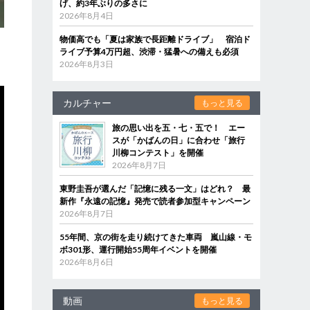
げ、約3年ぶりの多さに
2026年8月4日
物価高でも「夏は家族で長距離ドライブ」 宿泊ド
ライブ予算4万円超、渋滞・猛暑への備えも必須
2026年8月3日
カルチャー
もっと見る
旅の思い出を五・七・五で！ エー
スが「かばんの日」に合わせ「旅行
川柳コンテスト」を開催
2026年8月7日
東野圭吾が選んだ「記憶に残る一文」はどれ？ 最
新作『永遠の記憶』発売で読者参加型キャンペーン
2026年8月7日
55年間、京の街を走り続けてきた車両 嵐山線・モ
ボ301形、運行開始55周年イベントを開催
2026年8月6日
動画
もっと見る