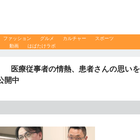
ファッション
グルメ
カルチャー
スポーツ
ス
動画
はばたけラボ
だ！ 医療従事者の情熱、患者さんの思い
公開中