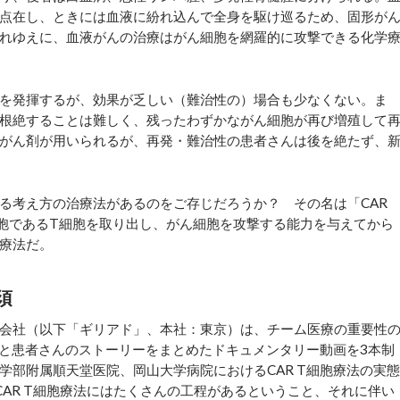
点在し、ときには血液に紛れ込んで全身を駆け巡るため、固形が
れゆえに、血液がんの治療はがん細胞を網羅的に攻撃できる化学
を発揮するが、効果が乏しい（難治性の）場合も少なくない。ま
根絶することは難しく、残ったわずかながん細胞が再び増殖して
がん剤が用いられるが、再発・難治性の患者さんは後を絶たず、
考え方の治療法があるのをご存じだろうか？ その名は「CAR
胞であるT細胞を取り出し、がん細胞を攻撃する能力を与えてから
療法だ。
須
会社（以下「ギリアド」、本社：東京）は、チーム医療の重要性
者と患者さんのストーリーをまとめたドキュメンタリー動画を3本制
学部附属順天堂医院、岡山大学病院におけるCAR T細胞療法の実態
AR T細胞療法にはたくさんの工程があるということ、それに伴い