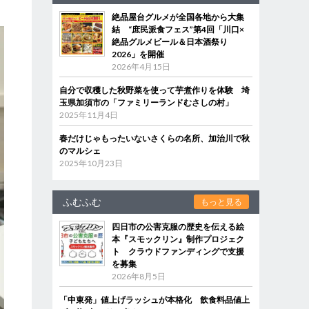
絶品屋台グルメが全国各地から大集
結 “庶民派食フェス”第4回「川口×
絶品グルメビール＆日本酒祭り
2026」を開催
2026年4月15日
自分で収穫した秋野菜を使って芋煮作りを体験 埼
玉県加須市の「ファミリーランドむさしの村」
2025年11月4日
春だけじゃもったいないさくらの名所、加治川で秋
のマルシェ
2025年10月23日
ふむふむ
もっと見る
四日市の公害克服の歴史を伝える絵
本『スモックリン』制作プロジェク
ト クラウドファンディングで支援
を募集
2026年8月5日
「中東発」値上げラッシュが本格化 飲食料品値上