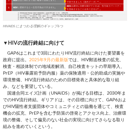
HIVAIDS にまつわる理解のギャップ6つ
▼HIVの流行終結に向けて
GAP6はこれまで3回にわたりHIV流行終結に向けた要望書を
政府に提出。
2025年9月の最新版
では、HIV郵送検査の拡充、
検査・相談体制での地域差解消、自己検査キットの早期導入、
PrEP（HIV暴露前予防内服）薬の保険適用・公的助成の実施や
環境整備、HIV流行終結のための目標発表と具体的な取り組
み、などを要望している。
国連合同エイズ計画（UNAIDS）が掲げる目標は、2030年ま
でのHIV流行終結。ギリアドは、その目標に向けて、GAP6およ
びHIV陽性者支援団体やコミュニティとの協働を通じて、検査
機会の拡充、PrEPを含む予防策の啓発とアクセス向上、治療環
境の整備、そして偏見のない社会の実現に向けてさらなる取り
組みを進めていくという。