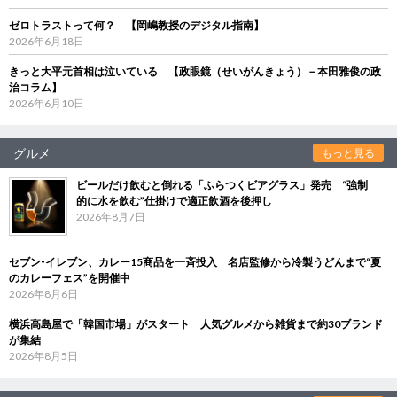
ゼロトラストって何？ 【岡嶋教授のデジタル指南】
2026年6月18日
きっと大平元首相は泣いている 【政眼鏡（せいがんきょう）－本田雅俊の政
治コラム】
2026年6月10日
グルメ
もっと見る
ビールだけ飲むと倒れる「ふらつくビアグラス」発売 “強制
的に水を飲む”仕掛けで適正飲酒を後押し
2026年8月7日
セブン‐イレブン、カレー15商品を一斉投入 名店監修から冷製うどんまで“夏
のカレーフェス”を開催中
2026年8月6日
横浜高島屋で「韓国市場」がスタート 人気グルメから雑貨まで約30ブランド
が集結
2026年8月5日