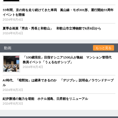
55年間、京の街を走り続けてきた車両 嵐山線・モボ301形、運行開始55周年
イベントを開催
2026年8月6日
夏季企画展「秀吉・秀長と和歌山」 和歌山市立博物館で8月8日から
2026年8月6日
動画
もっと見る
「100歳現役」目指すシニア1500人が集結 マンション管理代
務員イベント「うぇるねすシップ」
2026年8月4日
AI時代、「暗黙知」は継承できるのか 「デジブレ」説明会／ラウンドテーブ
ル
2026年8月3日
紀伊勝浦の魅力を堪能 ホテル浦島、日昇館をリニューアル
2026年8月3日