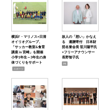
横浜F・マリノス×日清
故人の「想い」かなえ
オイリオグループ、
る 遺贈寄付 日本財
「サッカー教室&食育
団名誉会長 笹川陽平氏
講座 in 宮崎」を開催
×フリーアナウンサー
小学1年生～3年生の身
長野智子氏
体づくりをサポート
PR
,
スポーツ