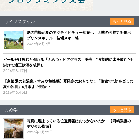
ライフスタイル
もっと見る
夏の苗場が夏のアクティビティー拡充へ 四季の各魅力を創出
プリンスホテル・苗場スキー場
2026年8月7日
ビールだけ飲むと倒れる「ふらつくビアグラス」発売 “強制的に水を飲む”仕
掛けで適正飲酒を後押し
2026年8月7日
【京都 湯の花温泉・すみや亀峰菴】夏限定のおもてなし「旅館で“涼”を楽しむ
夏の休日」8月末まで開催中
2026年8月6日
まめ学
もっと見る
写真に埋まっている位置情報はおっかないのか 【岡嶋教授の
デジタル指南】
2026年7月22日