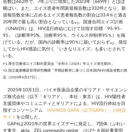
告数は662件で、7年ぶりに増加した2023年（669件）とほぼ
横ばい。また、エイズ患者年間新規報告数は332件となり、新
規報告数全体に占めるエイズ患者報告数の割合は33.4％と過去
20年間で最も高い割合となっている
。国連合同エイズ計画
※1
（UNAIDS）は、HIV流行終結にむけて目指す目標「95-95-
95」（診断率95%、治療率95％、ウイルス抑制率95％）を掲
げている。だが、国内の診断率は90％に届いておらず
、発症
※2
してからHIV感染に気付く「いきなりエイズ」も多いとされて
いる。
※1. 厚生労働省エイズ動向委員会「令和 6（2024）年エイズ発生動向」
※2. 国立健康機器管理研究機構「早期診断率に基づく日本国内HIV感染者数の推
定（2020年4月27日）」
2025年10月1日、バイオ医薬品企業のギリアド・サイエンシ
ズ株式会社（以下「ギリアド」、本社：東京）は、HIV陽性者
支援団体やコミュニティとギリアドによる、HIV流行終結を目
指すコンソーシアム
「HIV/AIDS GAP6（以下GAP6）」の特設
サイト
を公開した。
GAP6は2021年の世界エイズデーに発足し、7団体（ぷれい
す東京、akta、ZEL community center、はばたき福祉事業団、