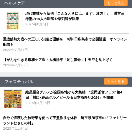
ヘルスケア
もっと見る
現代書林から新刊『こんなときには、まず、漢方！』 漢方三
考塾の15人の医師や薬剤師が執筆
2026年8月5日
重症筋無力症への正しい知識と理解を 8月8日広島市で公開講座、オンライン
配信も
2026年7月31日
【がんを生きる緩和ケア医・大橋洋平「足し算命」】天空を見上げて
2026年7月28日
フェスティバル
もっと見る
絶品屋台グルメが全国各地から大集結 “庶民派食フェス”第4
回「川口×絶品グルメビール＆日本酒祭り2026」を開催
2026年4月15日
自分で収穫した秋野菜を使って芋煮作りを体験 埼玉県加須市の「ファミリー
ランドむさしの村」
2025年11月4日