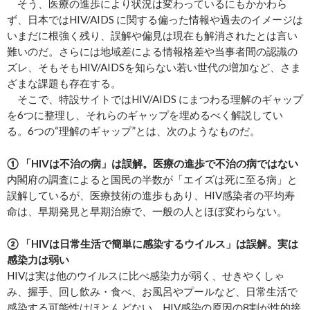
そう、医療の進歩により状況は変わっているにもかかわら
ず、日本ではHIV/AIDS に関する偏った情報や過去のイメージは
いまだに根強く残り、誤解や偏見は現在も解消されたとは言い
難いのだ。さらには地域差による情報格差や当事者間の認識の
ズレ、そもそもHIV/AIDSを知らない若い世代の増加など、さま
ざまな課題も存在する。
そこで、特設サイトではHIV/AIDS にまつわる理解のギャップ
を6つに整理し、それらのギャップを埋めるべく解説してい
る。6つの“理解のギャップ”とは、次のようなものだ。
① 「HIVは不治の病」は誤解。医療の進歩で不治の病ではない
内閣府の調査によると国民の半数が「エイズは死に至る病」と
誤解しているが、医療技術の進歩もあり、HIV感染者の平均寿
命は、早期発見と早期治療で、一般の人とほぼ変わらない。
② 「HIVは日常生活で簡単に感染するウイルス」は誤解。実は
感染力は弱い
HIVは実は他のウイルスに比べ感染力が弱く、せきやくしゃ
み、握手、回し飲み・食べ、お風呂やプールなど、日常生活で
感染する可能性はほとんどない。HIV感染の原因の8割が性的接