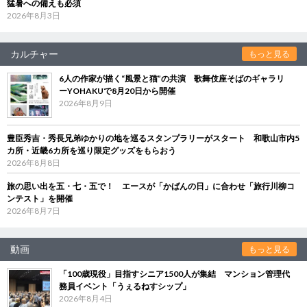
猛暑への備えも必須
2026年8月3日
カルチャー
もっと見る
6人の作家が描く“風景と猫”の共演 歌舞伎座そばのギャラリ
ーYOHAKUで8月20日から開催
2026年8月9日
豊臣秀吉・秀長兄弟ゆかりの地を巡るスタンプラリーがスタート 和歌山市内5
カ所・近畿6カ所を巡り限定グッズをもらおう
2026年8月8日
旅の思い出を五・七・五で！ エースが「かばんの日」に合わせ「旅行川柳コ
ンテスト」を開催
2026年8月7日
動画
もっと見る
「100歳現役」目指すシニア1500人が集結 マンション管理代
務員イベント「うぇるねすシップ」
2026年8月4日