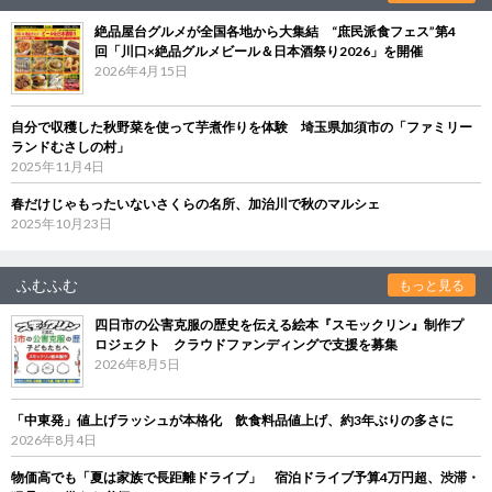
絶品屋台グルメが全国各地から大集結 “庶民派食フェス”第4
回「川口×絶品グルメビール＆日本酒祭り2026」を開催
2026年4月15日
自分で収穫した秋野菜を使って芋煮作りを体験 埼玉県加須市の「ファミリー
ランドむさしの村」
2025年11月4日
春だけじゃもったいないさくらの名所、加治川で秋のマルシェ
2025年10月23日
ふむふむ
もっと見る
四日市の公害克服の歴史を伝える絵本『スモックリン』制作プ
ロジェクト クラウドファンディングで支援を募集
2026年8月5日
「中東発」値上げラッシュが本格化 飲食料品値上げ、約3年ぶりの多さに
2026年8月4日
物価高でも「夏は家族で長距離ドライブ」 宿泊ドライブ予算4万円超、渋滞・