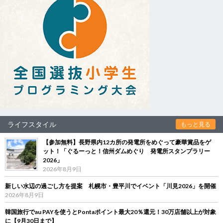
ライフスタイル
もっと見る
【参加無料】長野県内12カ所の発電所をめぐって豪華賞品をゲ
ット！「ぐるーっと！信州ダムめぐり 発電所スタンプラリー
2026」
2026年8月9日
新しい水辺の過ごし方を提案 札幌市・豊平川でイベント「川見2026」を開催
2026年8月9日
韓国旅行でau PAYを使うとPontaポイント最大20％還元！30万店舗以上が対象
に【9月30日まで】