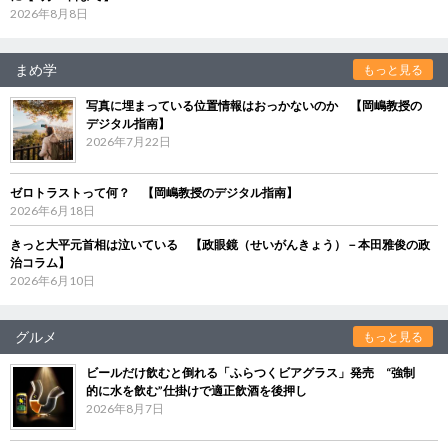
2026年8月8日
まめ学
もっと見る
写真に埋まっている位置情報はおっかないのか 【岡嶋教授の
デジタル指南】
2026年7月22日
ゼロトラストって何？ 【岡嶋教授のデジタル指南】
2026年6月18日
きっと大平元首相は泣いている 【政眼鏡（せいがんきょう）－本田雅俊の政
治コラム】
2026年6月10日
グルメ
もっと見る
ビールだけ飲むと倒れる「ふらつくビアグラス」発売 “強制
的に水を飲む”仕掛けで適正飲酒を後押し
2026年8月7日