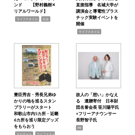
ンド 【野村義樹✕
直接指導 名城大学が
リアルワールド】
講演会と導電性プラス
チック実験イベントを
,
,
ライフスタイル
社会
開催
,
ライフスタイル
豊臣秀吉・秀長兄弟ゆ
故人の「想い」かなえ
かりの地を巡るスタン
る 遺贈寄付 日本財
プラリーがスタート
団名誉会長 笹川陽平氏
和歌山市内5カ所・近畿
×フリーアナウンサー
6カ所を巡り限定グッズ
長野智子氏
をもらおう
PR
,
,
カルチャー
ライフスタイ