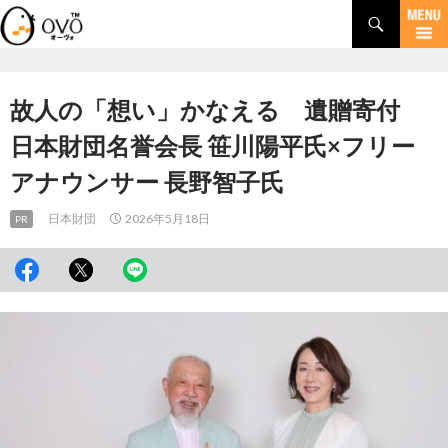
検
索
コ
ン
テ
ン
故人の「想い」かなえる 遺贈寄付
ツ
へ
日本財団名誉会長 笹川陽平氏×フリー
移
アナウンサー 長野智子氏
動
日本財団
2026年5月18日
PR