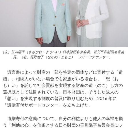
（左）笹川陽平（ささかわ・ようへい）日本財団名誉会長、笹川平和財団名誉会
長。（右）長野智子（ながの・ともこ） フリーアナウンサー。
遺言書によって財産の一部を特定の団体などに寄付する「遺
贈」。相続人がいない場合でも家族がいる場合も、「想（お
も）い」を託して社会貢献を実現する財産の遺（のこ）し方の
選択肢として注目されている。日本財団は、そうした故人の
「想い」を実現する制度の普及に取り組むため、2016 年に
「遺贈寄付サポートセンター」を立ち上げた。
遺贈寄付の意義について、自分の利益よりも他人の幸福を願
う「利他の心」を信条とする日本財団の笹川陽平名誉会長にフ