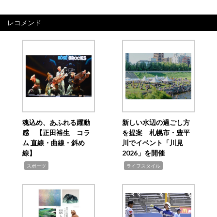
レコメンド
魂込め、あふれる躍動
新しい水辺の過ごし方
感 【正田裕生 コラ
を提案 札幌市・豊平
ム 直線・曲線・斜め
川でイベント「川見
線】
2026」を開催
,
,
スポーツ
ライフスタイル