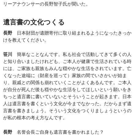
リーアナウンサーの長野智子氏が聞いた。
遺言書の文化つくる
長野
日本財団が遺贈寄付に取り組まれるようになったきっか
けを教えてください。
笹川
簡単なことなんです。私も社会で活動してきて多くの人
と知り合いましたけれども、ご本人が健康で生活されている時
には、ご家族も親族もみんな穏やかな生活をされています。亡
くなった途端に（財産を巡って）家族の間でいさかいが始ま
り、親戚との関係も崩れていくことがよくあるんです。ご本人
が自分が死んだ後も穏やかな生活をしてほしいという願いをき
ちっと遺言書に書いていないとそういうことが起きます。日本
人は遺言書を書くという文化が今までなかった。だからまず遺
言書を書きましょう。そういう文化をつくりましょうというの
が私の根本の考え方なんです。
長野
名誉会長ご自身も遺言書を書かれました？