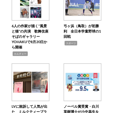
6人の作家が描く“風景
弓ヶ浜（鳥取）が初勝
と猫”の共演 歌舞伎座
利 全日本学童野球の1
そばのギャラリー
回戦
YOHAKUで8月20日か
,
スポーツ
ら開催
,
カルチャー
LVに敗訴して人気が出
ノーベル賞受賞・白川
た ミルクティーブラ
英樹博士が小中高生を