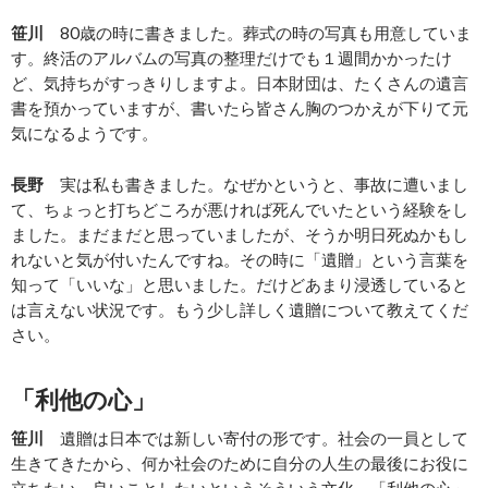
笹川
80歳の時に書きました。葬式の時の写真も用意していま
す。終活のアルバムの写真の整理だけでも１週間かかったけ
ど、気持ちがすっきりしますよ。日本財団は、たくさんの遺言
書を預かっていますが、書いたら皆さん胸のつかえが下りて元
気になるようです。
長野
実は私も書きました。なぜかというと、事故に遭いまし
て、ちょっと打ちどころが悪ければ死んでいたという経験をし
ました。まだまだと思っていましたが、そうか明日死ぬかもし
れないと気が付いたんですね。その時に「遺贈」という言葉を
知って「いいな」と思いました。だけどあまり浸透していると
は言えない状況です。もう少し詳しく遺贈について教えてくだ
さい。
「利他の心」
笹川
遺贈は日本では新しい寄付の形です。社会の一員として
生きてきたから、何か社会のために自分の人生の最後にお役に
立ちたい、良いことしたいというそういう文化、「利他の心」