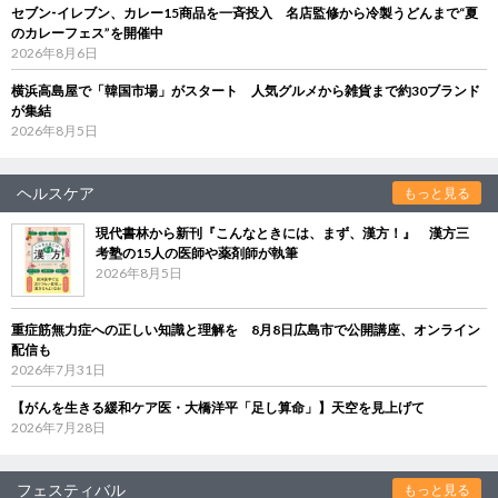
セブン‐イレブン、カレー15商品を一斉投入 名店監修から冷製うどんまで“夏
のカレーフェス”を開催中
2026年8月6日
横浜高島屋で「韓国市場」がスタート 人気グルメから雑貨まで約30ブランド
が集結
2026年8月5日
ヘルスケア
もっと見る
現代書林から新刊『こんなときには、まず、漢方！』 漢方三
考塾の15人の医師や薬剤師が執筆
2026年8月5日
重症筋無力症への正しい知識と理解を 8月8日広島市で公開講座、オンライン
配信も
2026年7月31日
【がんを生きる緩和ケア医・大橋洋平「足し算命」】天空を見上げて
2026年7月28日
フェスティバル
もっと見る