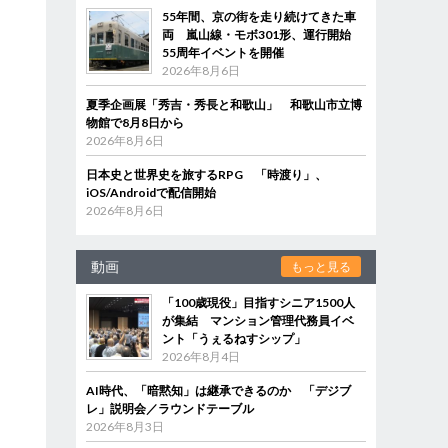
55年間、京の街を走り続けてきた車
両 嵐山線・モボ301形、運行開始
55周年イベントを開催
2026年8月6日
夏季企画展「秀吉・秀長と和歌山」 和歌山市立博
物館で8月8日から
2026年8月6日
日本史と世界史を旅するRPG 「時渡り」、
iOS/Androidで配信開始
2026年8月6日
動画
もっと見る
「100歳現役」目指すシニア1500人
が集結 マンション管理代務員イベ
ント「うぇるねすシップ」
2026年8月4日
AI時代、「暗黙知」は継承できるのか 「デジブ
レ」説明会／ラウンドテーブル
2026年8月3日