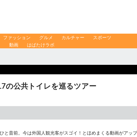
ファッション
グルメ
カルチャー
スポーツ
ス
動画
はばたけラボ
17の公共トイレを巡るツアー
ひと昔前。今は外国人観光客がスゴイ！とほめまくる動画がアッ