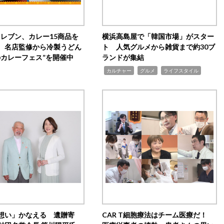
イレブン、カレー15商品を
横浜高島屋で「韓国市場」がスター
 名店監修から冷製うどん
ト 人気グルメから雑貨まで約30ブ
のカレーフェス”を開催中
ランドが集結
,
,
,
カルチャー
グルメ
ライフスタイル
想い」かなえる 遺贈寄
CAR T細胞療法はチーム医療だ！