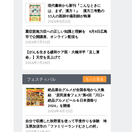
現代書林から新刊『こんなときに
は、まず、漢方！』 漢方三考塾の
15人の医師や薬剤師が執筆
2026年8月5日
重症筋無力症への正しい知識と理解を 8月8日広島
市で公開講座、オンライン配信も
2026年7月31日
【がんを生きる緩和ケア医・大橋洋平「足し算
命」】天空を見上げて
2026年7月28日
フェスティバル
もっと見る
絶品屋台グルメが全国各地から大集
結 “庶民派食フェス”第4回「川口×
絶品グルメビール＆日本酒祭り
2026」を開催
2026年4月15日
自分で収穫した秋野菜を使って芋煮作りを体験 埼
玉県加須市の「ファミリーランドむさしの村」
2025年11月4日