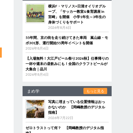
横浜F・マリノス×日清オイリオグル
ープ、「サッカー教室&食育講座 in
宮崎」を開催 小学1年生～3年生の
身体づくりをサポート
2026年8月6日
55年間、京の街を走り続けてきた車両 嵐山線・モ
ボ301形、運行開始55周年イベントを開催
2026年8月6日
【入場無料！大江戸ビール祭り2026秋】仕事帰りの
一杯や週末の昼飲みにも！全国のクラフトビールが
大集合｜品川
2026年8月6日
まめ学
もっと見る
写真に埋まっている位置情報はおっ
かないのか 【岡嶋教授のデジタル
指南】
2026年7月22日
ゼロトラストって何？ 【岡嶋教授のデジタル指