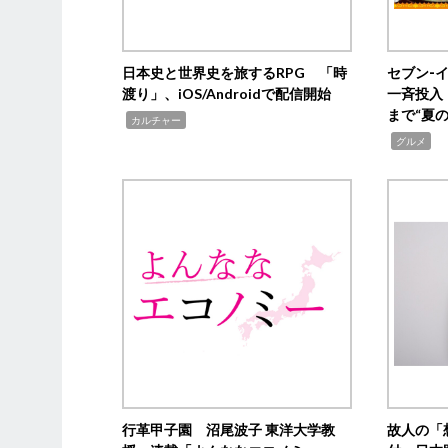
日本史と世界史を旅するRPG 「時
セブン‐
渡り」、iOS/Androidで配信開始
一斉投入
まで“夏
,
カルチャー
,
グルメ
行革甲子園 沼尾波子 東洋大学教
故人の「