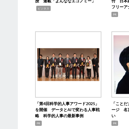
授 連載「よんななエコノミー」
付 日本
フリーア
,
ビジネス
PR
「第4回科学的人事アワード2025」
「ことだ
を開催 データとAIで変わる人事戦
ージ 名
略 科学的人事の最新事例
い
PR
PR