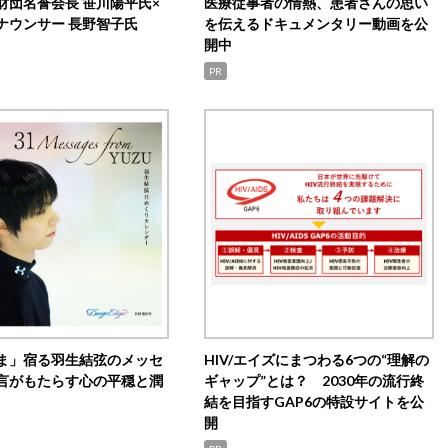
財団名誉会長 笹川陽平氏×
医療従事者の情熱、患者さんの思い
ナウンサー 長野智子氏
を伝えるドキュメンタリー動画を公
開中
PR
ま」宿る羽生結弦のメッセ
HIV/エイズにまつわる6つの“理解の
言がもたらす心の平穏と潤
ギャップ”とは？ 2030年の流行終
結を目指すGAP6の特設サイトを公
開