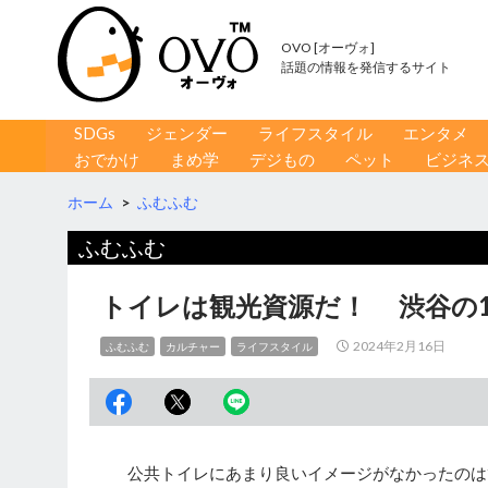
OVO [オーヴォ]
話題の情報を発信するサイト
コンテンツへ移動
検
SDGs
ジェンダー
ライフスタイル
エンタメ
索
おでかけ
まめ学
デジもの
ペット
ビジネ
ホーム
>
ふむふむ
ふむふむ
トイレは観光資源だ！ 渋谷の
2024年2月16日
ふむふむ
カルチャー
ライフスタイル
公共トイレにあまり良いイメージがなかったのは