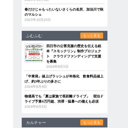
春だけじゃもったいないさくらの名所、加治川で秋
のマルシェ
2025年10月23日
ふむふむ
もっと見る
四日市の公害克服の歴史を伝える絵
本『スモックリン』制作プロジェク
ト クラウドファンディングで支援
を募集
2026年8月5日
「中東発」値上げラッシュが本格化 飲食料品値上
げ、約3年ぶりの多さに
2026年8月4日
物価高でも「夏は家族で長距離ドライブ」 宿泊ド
ライブ予算4万円超、渋滞・猛暑への備えも必須
2026年8月3日
カルチャー
もっと見る