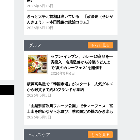
南】
2026年6月18日
きっと大平元首相は泣いている 【政眼鏡（せいが
んきょう）－本田雅俊の政治コラム】
2026年6月10日
グルメ
もっと見る
セブン‐イレブン、カレー15商品を一
斉投入 名店監修から冷製うどんま
で“夏のカレーフェス”を開催中
2026年8月6日
横浜高島屋で「韓国市場」がスタート 人気グルメ
から雑貨まで約30ブランドが集結
2026年8月5日
「山梨県笛吹川フルーツ公園」でサマーフェス 富
士山を眺めながら水遊び、季節限定の桃のかき氷も
2026年8月3日
ヘルスケア
もっと見る