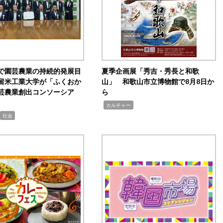
で園芸農業の持続的発展目
夏季企画展「秀吉・秀長と和歌
留米工業大学が「ふくおか
山」 和歌山市立博物館で8月8日か
芸農業創出コンソーシア
ら
,
カルチャー
社会