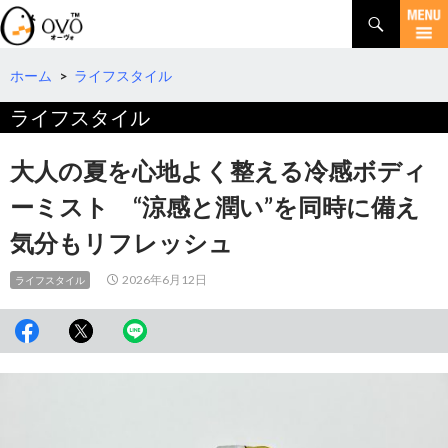
検
索
コ
ン
テ
ホーム
>
ライフスタイル
ン
ライフスタイル
ツ
へ
移
大人の夏を心地よく整える冷感ボディ
動
ーミスト “涼感と潤い”を同時に備え
気分もリフレッシュ
2026年6月12日
ライフスタイル