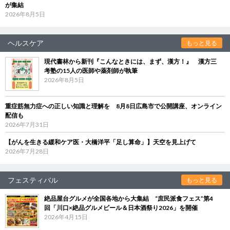
が集結
2026年8月5日
ヘルスケア
もっと見る
現代書林から新刊『こんなときには、まず、漢方！』 漢方三
考塾の15人の医師や薬剤師が執筆
2026年8月5日
重症筋無力症への正しい知識と理解を 8月8日広島市で公開講座、オンライン
配信も
2026年7月31日
【がんを生きる緩和ケア医・大橋洋平「足し算命」】天空を見上げて
2026年7月28日
フェスティバル
もっと見る
絶品屋台グルメが全国各地から大集結 “庶民派食フェス”第4
回「川口×絶品グルメビール＆日本酒祭り2026」を開催
2026年4月15日