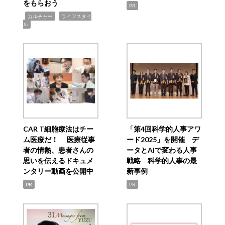
をもらおう
PR
,
,
カルチャー
ライフスタイ
ル
CAR T細胞療法はチー
「第4回科学的人事アワ
ム医療だ！ 医療従事
ード2025」を開催 デ
者の情熱、患者さんの
ータとAIで変わる人事
思いを伝えるドキュメ
戦略 科学的人事の最
ンタリー動画を公開中
新事例
PR
PR