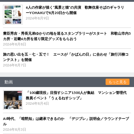
6人の作家が描く“風景と猫”の共演 歌舞伎座そばのギャラリ
ーYOHAKUで8月20日から開催
2026年8月9日
豊臣秀吉・秀長兄弟ゆかりの地を巡るスタンプラリーがスタート 和歌山市内5
カ所・近畿6カ所を巡り限定グッズをもらおう
2026年8月8日
旅の思い出を五・七・五で！ エースが「かばんの日」に合わせ「旅行川柳コ
ンテスト」を開催
2026年8月7日
動画
もっと見る
「100歳現役」目指すシニア1500人が集結 マンション管理代
務員イベント「うぇるねすシップ」
2026年8月4日
AI時代、「暗黙知」は継承できるのか 「デジブレ」説明会／ラウンドテーブ
ル
2026年8月3日