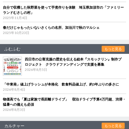
自分で収穫した秋野菜を使って芋煮作りを体験 埼玉県加須市の「ファミリー
ランドむさしの村」
2025年11月4日
春だけじゃもったいないさくらの名所、加治川で秋のマルシェ
2025年10月23日
ふむふむ
もっと見る
四日市の公害克服の歴史を伝える絵本『スモックリン』制作プ
ロジェクト クラウドファンディングで支援を募集
2026年8月5日
「中東発」値上げラッシュが本格化 飲食料品値上げ、約3年ぶりの多さに
2026年8月4日
物価高でも「夏は家族で長距離ドライブ」 宿泊ドライブ予算4万円超、渋滞・
猛暑への備えも必須
2026年8月3日
カルチャー
もっと見る