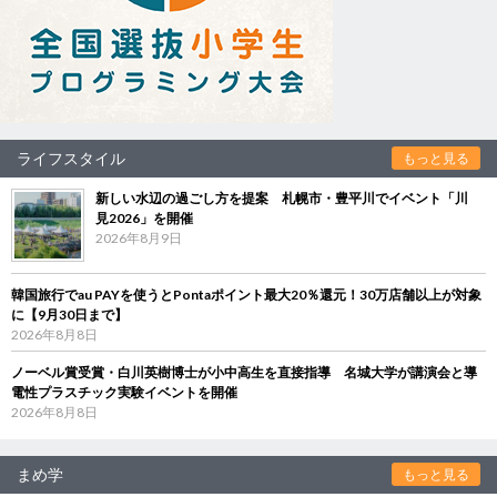
ライフスタイル
もっと見る
新しい水辺の過ごし方を提案 札幌市・豊平川でイベント「川
見2026」を開催
2026年8月9日
韓国旅行でau PAYを使うとPontaポイント最大20％還元！30万店舗以上が対象
に【9月30日まで】
2026年8月8日
ノーベル賞受賞・白川英樹博士が小中高生を直接指導 名城大学が講演会と導
電性プラスチック実験イベントを開催
2026年8月8日
まめ学
もっと見る