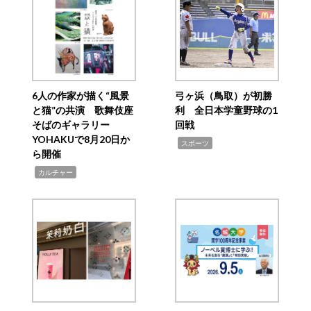
6人の作家が描く“風景
弓ヶ浜（鳥取）が初勝
と猫”の共演 歌舞伎座
利 全日本学童野球の1
そばのギャラリー
回戦
YOHAKUで8月20日か
,
スポーツ
ら開催
,
カルチャー