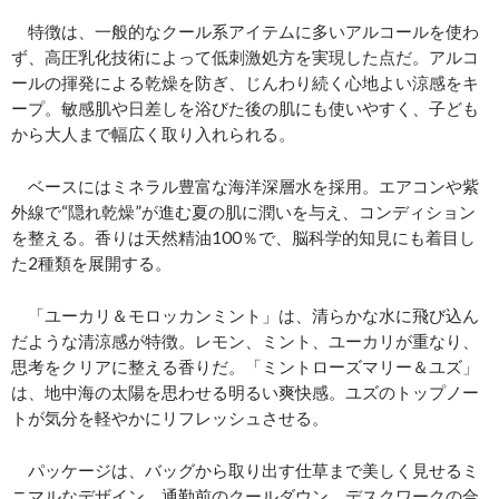
特徴は、一般的なクール系アイテムに多いアルコールを使わ
ず、高圧乳化技術によって低刺激処方を実現した点だ。アルコ
ールの揮発による乾燥を防ぎ、じんわり続く心地よい涼感をキ
ープ。敏感肌や日差しを浴びた後の肌にも使いやすく、子ども
から大人まで幅広く取り入れられる。
ベースにはミネラル豊富な海洋深層水を採用。エアコンや紫
外線で“隠れ乾燥”が進む夏の肌に潤いを与え、コンディション
を整える。香りは天然精油100％で、脳科学的知見にも着目し
た2種類を展開する。
「ユーカリ＆モロッカンミント」は、清らかな水に飛び込ん
だような清涼感が特徴。レモン、ミント、ユーカリが重なり、
思考をクリアに整える香りだ。「ミントローズマリー＆ユズ」
は、地中海の太陽を思わせる明るい爽快感。ユズのトップノー
トが気分を軽やかにリフレッシュさせる。
パッケージは、バッグから取り出す仕草まで美しく見せるミ
ニマルなデザイン。通勤前のクールダウン、デスクワークの合