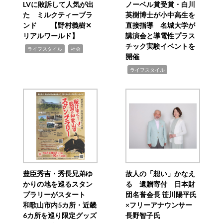
LVに敗訴して人気が出
ノーベル賞受賞・白川
た ミルクティーブラ
英樹博士が小中高生を
ンド 【野村義樹✕
直接指導 名城大学が
リアルワールド】
講演会と導電性プラス
チック実験イベントを
,
,
ライフスタイル
社会
開催
,
ライフスタイル
豊臣秀吉・秀長兄弟ゆ
故人の「想い」かなえ
かりの地を巡るスタン
る 遺贈寄付 日本財
プラリーがスタート
団名誉会長 笹川陽平氏
和歌山市内5カ所・近畿
×フリーアナウンサー
6カ所を巡り限定グッズ
長野智子氏