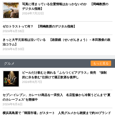
写真に埋まっている位置情報はおっかないのか 【岡嶋教授の
デジタル指南】
2026年7月22日
ゼロトラストって何？ 【岡嶋教授のデジタル指南】
2026年6月18日
きっと大平元首相は泣いている 【政眼鏡（せいがんきょう）－本田雅俊の政
治コラム】
2026年6月10日
グルメ
もっと見る
ビールだけ飲むと倒れる「ふらつくビアグラス」発売 “強制
的に水を飲む”仕掛けで適正飲酒を後押し
2026年8月7日
セブン‐イレブン、カレー15商品を一斉投入 名店監修から冷製うどんまで“夏
のカレーフェス”を開催中
2026年8月6日
横浜高島屋で「韓国市場」がスタート 人気グルメから雑貨まで約30ブランド