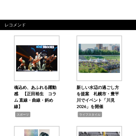
レコメンド
魂込め、あふれる躍動
新しい水辺の過ごし方
感 【正田裕生 コラ
を提案 札幌市・豊平
ム 直線・曲線・斜め
川でイベント「川見
線】
2026」を開催
,
,
スポーツ
ライフスタイル