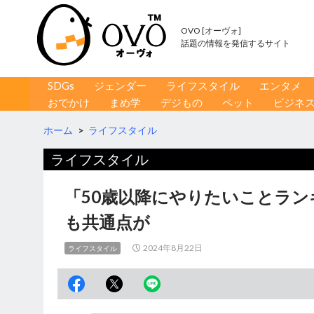
OVO [オーヴォ]
話題の情報を発信するサイト
コンテンツへ移動
検
SDGs
ジェンダー
ライフスタイル
エンタメ
索
おでかけ
まめ学
デジもの
ペット
ビジネ
ホーム
>
ライフスタイル
ライフスタイル
「50歳以降にやりたいことラン
も共通点が
2024年8月22日
ライフスタイル