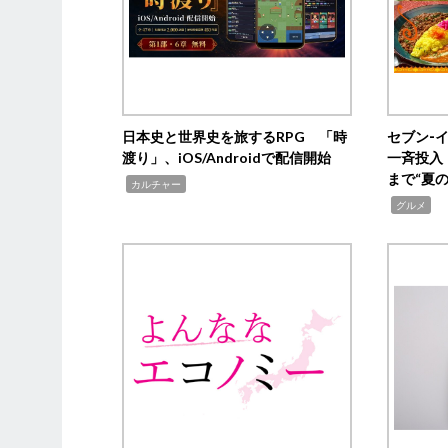
日本史と世界史を旅するRPG 「時
セブン‐
渡り」、iOS/Androidで配信開始
一斉投入
まで“夏
,
カルチャー
,
グルメ