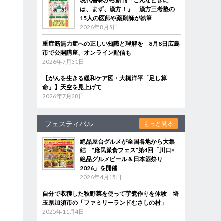
現代書林から新刊『こんなときに
は、まず、漢方！』 漢方三考塾の
15人の医師や薬剤師が執筆
2026年8月5日
重症筋無力症への正しい知識と理解を 8月8日広島
市で公開講座、オンライン配信も
2026年7月31日
【がんを生きる緩和ケア医・大橋洋平「足し算
命」】天空を見上げて
2026年7月28日
フェスティバル
もっと見る
絶品屋台グルメが全国各地から大集
結 “庶民派食フェス”第4回「川口×
絶品グルメビール＆日本酒祭り
2026」を開催
2026年4月15日
自分で収穫した秋野菜を使って芋煮作りを体験 埼
玉県加須市の「ファミリーランドむさしの村」
2025年11月4日