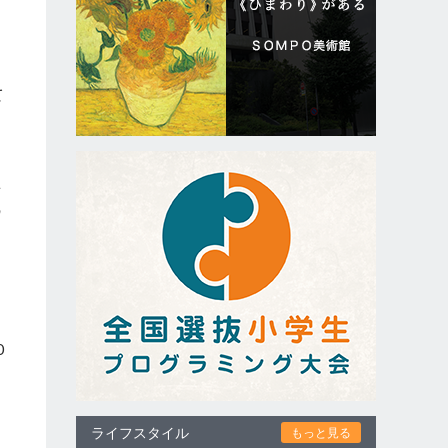
て
間
を
の
0
ライフスタイル
もっと見る