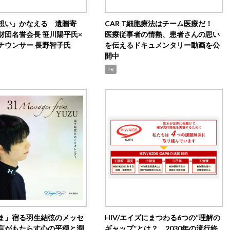
想い」かなえる 遺贈寄
CAR T細胞療法はチーム医療だ！
財団名誉会長 笹川陽平氏×
医療従事者の情熱、患者さんの思い
ナウンサー 長野智子氏
を伝えるドキュメンタリー動画を公
開中
PR
ま」宿る羽生結弦のメッセ
HIV/エイズにまつわる6つの“理解の
言がもたらす心の平穏と潤
ギャップ”とは？ 2030年の流行終