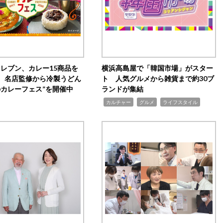
イレブン、カレー15商品を
横浜高島屋で「韓国市場」がスター
 名店監修から冷製うどん
ト 人気グルメから雑貨まで約30ブ
のカレーフェス”を開催中
ランドが集結
,
,
,
カルチャー
グルメ
ライフスタイル