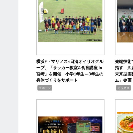
横浜F・マリノス×日清オイリオグル
先端技術
ープ、「サッカー教室&食育講座 in
指す 久
宮崎」を開催 小学1年生～3年生の
未来型園
身体づくりをサポート
ム」参画
,
,
,
スポーツ
ビジネス