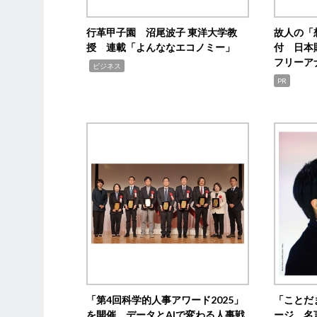
行革甲子園 沼尾波子 東洋大学教
故人の「
授 連載「よんななエコノミー」
付 日本
フリーア
,
ビジネス
PR
「第4回科学的人事アワード2025」
「ことだ
を開催 データとAIで変わる人事戦
ージ 名