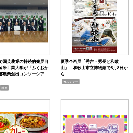
で園芸農業の持続的発展目
夏季企画展「秀吉・秀長と和歌
留米工業大学が「ふくおか
山」 和歌山市立博物館で8月8日か
芸農業創出コンソーシア
ら
,
カルチャー
社会