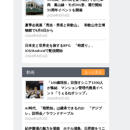
両 嵐山線・モボ301形、運行開始
55周年イベントを開催
2026年8月6日
夏季企画展「秀吉・秀長と和歌山」 和歌山市立博
物館で8月8日から
2026年8月6日
日本史と世界史を旅するRPG 「時渡り」、
iOS/Androidで配信開始
2026年8月6日
動画
もっと見る
「100歳現役」目指すシニア1500人
が集結 マンション管理代務員イベ
ント「うぇるねすシップ」
2026年8月4日
AI時代、「暗黙知」は継承できるのか 「デジブ
レ」説明会／ラウンドテーブル
2026年8月3日
紀伊勝浦の魅力を堪能 ホテル浦島、日昇館をリニ