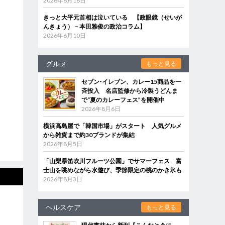
2026年6月18日
きっと大平元首相は泣いている 【政眼鏡（せいが
んきょう）－本田雅俊の政治コラム】
2026年6月10日
グルメ
もっと見る
セブン‐イレブン、カレー15商品を一
斉投入 名店監修から冷製うどんま
で“夏のカレーフェス”を開催中
2026年8月6日
横浜高島屋で「韓国市場」がスタート 人気グルメ
から雑貨まで約30ブランドが集結
2026年8月5日
「山梨県笛吹川フルーツ公園」でサマーフェス 富
士山を眺めながら水遊び、季節限定の桃のかき氷も
2026年8月3日
ヘルスケア
もっと見る