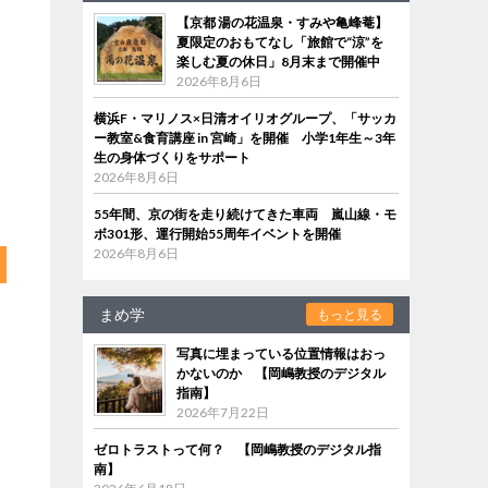
【京都 湯の花温泉・すみや亀峰菴】
夏限定のおもてなし「旅館で“涼”を
楽しむ夏の休日」8月末まで開催中
2026年8月6日
横浜F・マリノス×日清オイリオグループ、「サッカ
ー教室&食育講座 in 宮崎」を開催 小学1年生～3年
生の身体づくりをサポート
2026年8月6日
55年間、京の街を走り続けてきた車両 嵐山線・モ
ボ301形、運行開始55周年イベントを開催
2026年8月6日
まめ学
もっと見る
写真に埋まっている位置情報はおっ
かないのか 【岡嶋教授のデジタル
指南】
2026年7月22日
ゼロトラストって何？ 【岡嶋教授のデジタル指
南】