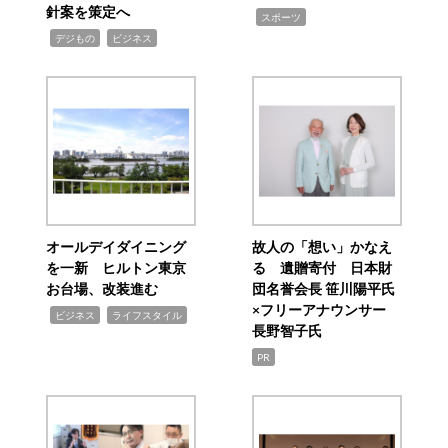
針案を策定へ
,
スポーツ
,
,
デジもの
ビジネス
オールデイダイニング
故人の「想い」かなえ
を一新 ヒルトン東京
る 遺贈寄付 日本財
お台場、改装進む
団名誉会長 笹川陽平氏
×フリーアナウンサー
,
,
ビジネス
ライフスタイル
長野智子氏
PR