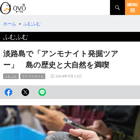
検
索
コ
ン
テ
ホーム
>
ふむふむ
ン
ふむふむ
ツ
へ
移
淡路島で「アンモナイト発掘ツア
動
ー」 島の歴史と大自然を満喫
2024年9月11日
ふむふむ
ライフスタイル