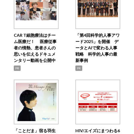
CAR T細胞療法はチー
「第4回科学的人事アワ
ム医療だ！ 医療従事
ード2025」を開催 デ
者の情熱、患者さんの
ータとAIで変わる人事
思いを伝えるドキュメ
戦略 科学的人事の最
ンタリー動画を公開中
新事例
PR
PR
「ことだま」宿る羽生
HIV/エイズにまつわる6