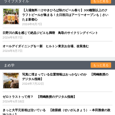
ライフスタイル
もっと見る
【入場無料！けやきひろば秋のビール祭り】300種類以上のク
ラフトビールが集まる！土日祝日はアーリーオープンも｜さい
たま新都心
2026年8月7日
日野川の風を感じて絶品ジビエも満喫 鳥取のサイクリングイベント
2026年8月7日
オールデイダイニングを一新 ヒルトン東京お台場、改装進む
2026年8月7日
まめ学
もっと見る
写真に埋まっている位置情報はおっかないのか 【岡嶋教授の
デジタル指南】
2026年7月22日
ゼロトラストって何？ 【岡嶋教授のデジタル指南】
2026年6月18日
きっと大平元首相は泣いている 【政眼鏡（せいがんきょう）－本田雅俊の政
治コラム】