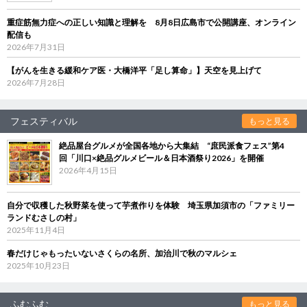
重症筋無力症への正しい知識と理解を 8月8日広島市で公開講座、オンライン
配信も
2026年7月31日
【がんを生きる緩和ケア医・大橋洋平「足し算命」】天空を見上げて
2026年7月28日
フェスティバル
もっと見る
絶品屋台グルメが全国各地から大集結 “庶民派食フェス”第4
回「川口×絶品グルメビール＆日本酒祭り2026」を開催
2026年4月15日
自分で収穫した秋野菜を使って芋煮作りを体験 埼玉県加須市の「ファミリー
ランドむさしの村」
2025年11月4日
春だけじゃもったいないさくらの名所、加治川で秋のマルシェ
2025年10月23日
ふむふむ
もっと見る