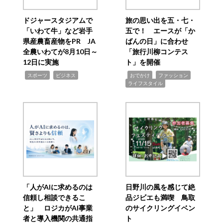
ドジャースタジアムで
旅の思い出を五・七・
「いわて牛」など岩手
五で！ エースが「か
県産農畜産物をPR JA
ばんの日」に合わせ
全農いわてが8月10日～
「旅行川柳コンテス
12日に実施
ト」を開催
,
,
,
,
,
スポーツ
ビジネス
おでかけ
ファッション
ライフスタイル
「人がAIに求めるのは
日野川の風を感じて絶
信頼し相談できるこ
品ジビエも満喫 鳥取
と」 ロジカがAI事業
のサイクリングイベン
者と導入機関の共通指
ト