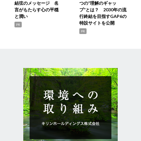
結弦のメッセージ 名
つの“理解のギャッ
言がもたらす心の平穏
プ”とは？ 2030年の流
と潤い
行終結を目指すGAP6の
特設サイトを公開
PR
PR