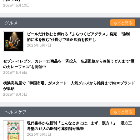
2026年6月10日
グルメ
もっと見る
ビールだけ飲むと倒れる「ふらつくビアグラス」発売 “強制
的に水を飲む”仕掛けで適正飲酒を後押し
2026年8月7日
セブン‐イレブン、カレー15商品を一斉投入 名店監修から冷製うどんまで“夏
のカレーフェス”を開催中
2026年8月6日
横浜高島屋で「韓国市場」がスタート 人気グルメから雑貨まで約30ブランド
が集結
2026年8月5日
ヘルスケア
もっと見る
現代書林から新刊『こんなときには、まず、漢方！』 漢方三
考塾の15人の医師や薬剤師が執筆
2026年8月5日