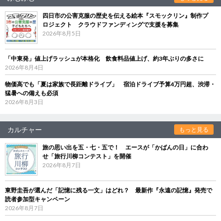
四日市の公害克服の歴史を伝える絵本『スモックリン』制作プ
ロジェクト クラウドファンディングで支援を募集
2026年8月5日
「中東発」値上げラッシュが本格化 飲食料品値上げ、約3年ぶりの多さに
2026年8月4日
物価高でも「夏は家族で長距離ドライブ」 宿泊ドライブ予算4万円超、渋滞・
猛暑への備えも必須
2026年8月3日
カルチャー
もっと見る
旅の思い出を五・七・五で！ エースが「かばんの日」に合わ
せ「旅行川柳コンテスト」を開催
2026年8月7日
東野圭吾が選んだ「記憶に残る一文」はどれ？ 最新作『永遠の記憶』発売で
読者参加型キャンペーン
2026年8月7日