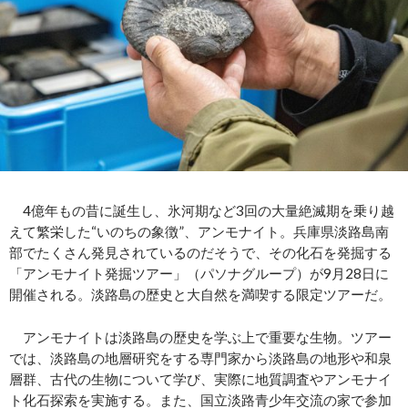
4億年もの昔に誕生し、氷河期など3回の大量絶滅期を乗り越
えて繁栄した“いのちの象徴”、アンモナイト。兵庫県淡路島南
部でたくさん発見されているのだそうで、その化石を発掘する
「アンモナイト発掘ツアー」（パソナグループ）が9月28日に
開催される。淡路島の歴史と大自然を満喫する限定ツアーだ。
アンモナイトは淡路島の歴史を学ぶ上で重要な生物。ツアー
では、淡路島の地層研究をする専門家から淡路島の地形や和泉
層群、古代の生物について学び、実際に地質調査やアンモナイ
ト化石探索を実施する。また、国立淡路青少年交流の家で参加