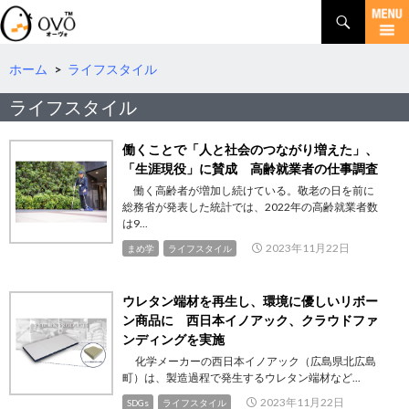
検
索
コ
ン
テ
ホーム
>
ライフスタイル
ン
ライフスタイル
ツ
へ
移
働くことで「人と社会のつながり増えた」、
動
「生涯現役」に賛成 高齢就業者の仕事調査
働く高齢者が増加し続けている。敬老の日を前に
総務省が発表した統計では、2022年の高齢就業者数
は9...
2023年11月22日
まめ学
ライフスタイル
ウレタン端材を再生し、環境に優しいリボー
ン商品に 西日本イノアック、クラウドファ
ンディングを実施
化学メーカーの西日本イノアック（広島県北広島
町）は、製造過程で発生するウレタン端材など...
2023年11月22日
SDGs
ライフスタイル