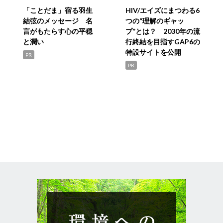
「ことだま」宿る羽生
HIV/エイズにまつわる6
結弦のメッセージ 名
つの“理解のギャッ
言がもたらす心の平穏
プ”とは？ 2030年の流
と潤い
行終結を目指すGAP6の
特設サイトを公開
PR
PR