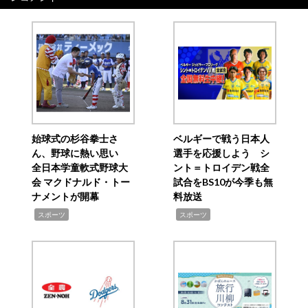
ー
シ
ョ
ン
始球式の杉谷拳士さ
ベルギーで戦う日本人
ん、野球に熱い思い
選手を応援しよう シ
全日本学童軟式野球大
ント＝トロイデン戦全
会 マクドナルド・トー
試合をBS10が今季も無
ナメントが開幕
料放送
,
,
スポーツ
スポーツ