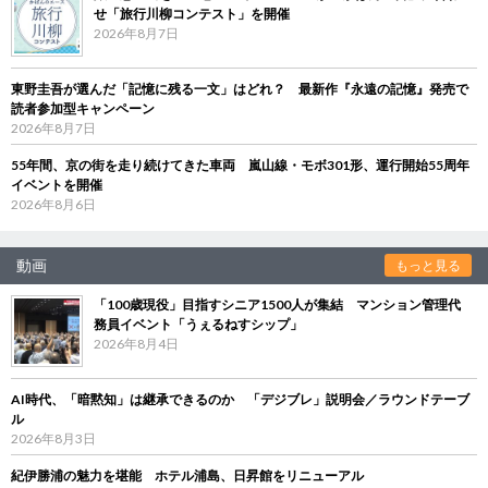
せ「旅行川柳コンテスト」を開催
2026年8月7日
東野圭吾が選んだ「記憶に残る一文」はどれ？ 最新作『永遠の記憶』発売で
読者参加型キャンペーン
2026年8月7日
55年間、京の街を走り続けてきた車両 嵐山線・モボ301形、運行開始55周年
イベントを開催
2026年8月6日
動画
もっと見る
「100歳現役」目指すシニア1500人が集結 マンション管理代
務員イベント「うぇるねすシップ」
2026年8月4日
AI時代、「暗黙知」は継承できるのか 「デジブレ」説明会／ラウンドテーブ
ル
2026年8月3日
紀伊勝浦の魅力を堪能 ホテル浦島、日昇館をリニューアル