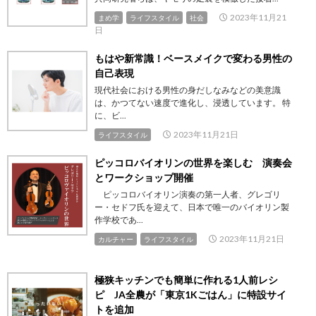
2023年11月21
まめ学
ライフスタイル
社会
日
もはや新常識！ベースメイクで変わる男性の
自己表現
現代社会における男性の身だしなみなどの美意識
は、かつてない速度で進化し、浸透しています。 特
に、ビ...
2023年11月21日
ライフスタイル
ピッコロバイオリンの世界を楽しむ 演奏会
とワークショップ開催
ピッコロバイオリン演奏の第一人者、グレゴリ
ー・セドフ氏を迎えて、日本で唯一のバイオリン製
作学校であ...
2023年11月21日
カルチャー
ライフスタイル
極狭キッチンでも簡単に作れる1人前レシ
ピ JA全農が「東京1Kごはん」に特設サイ
トを追加