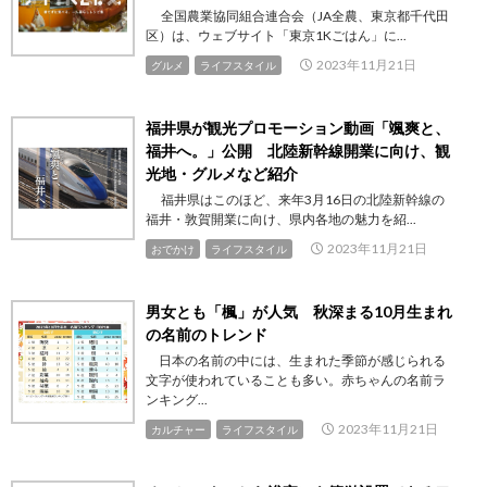
全国農業協同組合連合会（JA全農、東京都千代田
区）は、ウェブサイト「東京1Kごはん」に...
2023年11月21日
グルメ
ライフスタイル
福井県が観光プロモーション動画「颯爽と、
福井へ。」公開 北陸新幹線開業に向け、観
光地・グルメなど紹介
福井県はこのほど、来年3月16日の北陸新幹線の
福井・敦賀開業に向け、県内各地の魅力を紹...
2023年11月21日
おでかけ
ライフスタイル
男女とも「楓」が人気 秋深まる10月生まれ
の名前のトレンド
日本の名前の中には、生まれた季節が感じられる
文字が使われていることも多い。赤ちゃんの名前ラ
ンキング...
2023年11月21日
カルチャー
ライフスタイル