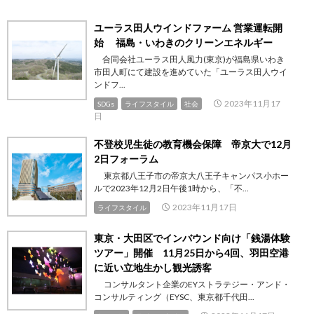
ユーラス田人ウインドファーム 営業運転開
始 福島・いわきのクリーンエネルギー
合同会社ユーラス田人風力(東京)が福島県いわき
市田人町にて建設を進めていた「ユーラス田人ウイ
ンドフ...
2023年11月17
SDGs
ライフスタイル
社会
日
不登校児生徒の教育機会保障 帝京大で12月
2日フォーラム
東京都八王子市の帝京大八王子キャンパス小ホー
ルで2023年12月2日午後1時から、「不...
2023年11月17日
ライフスタイル
東京・大田区でインバウンド向け「銭湯体験
ツアー」開催 11月25日から4回、羽田空港
に近い立地生かし観光誘客
コンサルタント企業のEYストラテジー・アンド・
コンサルティング（EYSC、東京都千代田...