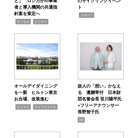
と」 ロジカがAI事業
のサイクリングイベン
者と導入機関の共通指
ト
針案を策定へ
,
スポーツ
,
,
デジもの
ビジネス
オールデイダイニング
故人の「想い」かなえ
を一新 ヒルトン東京
る 遺贈寄付 日本財
お台場、改装進む
団名誉会長 笹川陽平氏
×フリーアナウンサー
,
,
ビジネス
ライフスタイル
長野智子氏
PR