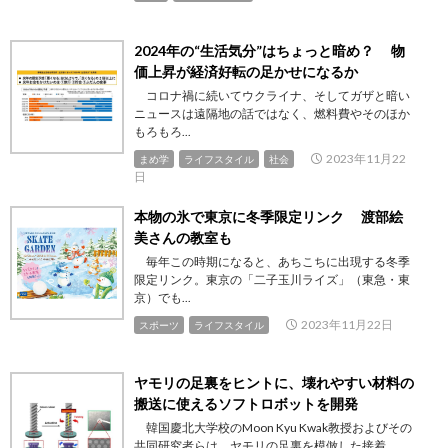
2024年の“生活気分”はちょっと暗め？ 物
価上昇が経済好転の足かせになるか
コロナ禍に続いてウクライナ、そしてガザと暗い
ニュースは遠隔地の話ではなく、燃料費やそのほか
もろもろ...
2023年11月22
まめ学
ライフスタイル
社会
日
本物の氷で東京に冬季限定リンク 渡部絵
美さんの教室も
毎年この時期になると、あちこちに出現する冬季
限定リンク。東京の「二子玉川ライズ」（東急・東
京）でも...
2023年11月22日
スポーツ
ライフスタイル
ヤモリの足裏をヒントに、壊れやすい材料の
搬送に使えるソフトロボットを開発
韓国慶北大学校のMoon Kyu Kwak教授およびその
共同研究者らは、ヤモリの足裏を模倣した接着...