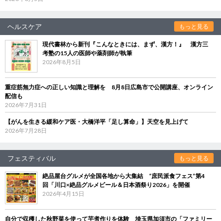
ヘルスケア
もっと見る
現代書林から新刊『こんなときには、まず、漢方！』 漢方三
考塾の15人の医師や薬剤師が執筆
2026年8月5日
重症筋無力症への正しい知識と理解を 8月8日広島市で公開講座、オンライン
配信も
2026年7月31日
【がんを生きる緩和ケア医・大橋洋平「足し算命」】天空を見上げて
2026年7月28日
フェスティバル
もっと見る
絶品屋台グルメが全国各地から大集結 “庶民派食フェス”第4
回「川口×絶品グルメビール＆日本酒祭り2026」を開催
2026年4月15日
自分で収穫した秋野菜を使って芋煮作りを体験 埼玉県加須市の「ファミリー