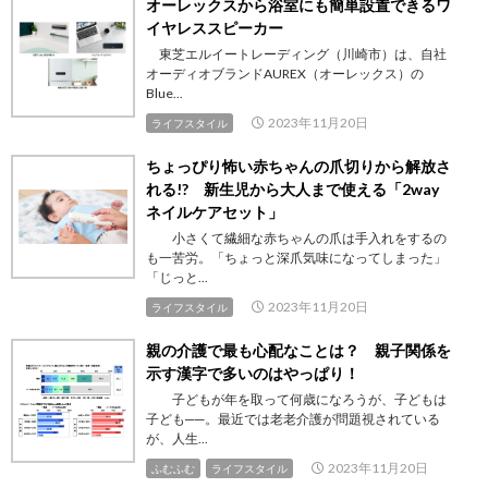
オーレックスから浴室にも簡単設置できるワ
イヤレススピーカー
東芝エルイートレーディング（川崎市）は、自社
オーディオブランドAUREX（オーレックス）の
Blue...
2023年11月20日
ライフスタイル
ちょっぴり怖い赤ちゃんの爪切りから解放さ
れる!? 新生児から大人まで使える「2way
ネイルケアセット」
小さくて繊細な赤ちゃんの爪は手入れをするの
も一苦労。「ちょっと深爪気味になってしまった」
「じっと...
2023年11月20日
ライフスタイル
親の介護で最も心配なことは？ 親子関係を
示す漢字で多いのはやっぱり！
子どもが年を取って何歳になろうが、子どもは
子ども──。最近では老老介護が問題視されている
が、人生...
2023年11月20日
ふむふむ
ライフスタイル