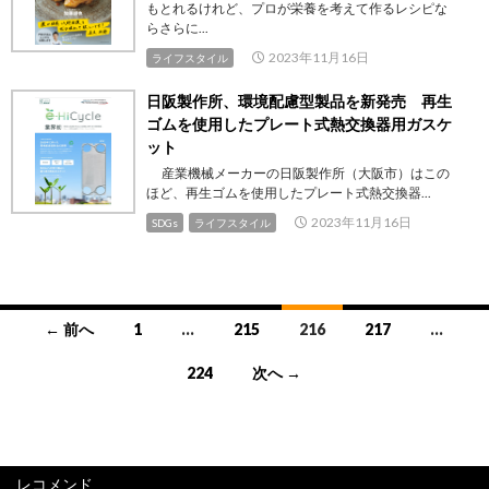
もとれるけれど、プロが栄養を考えて作るレシピな
らさらに...
2023年11月16日
ライフスタイル
日阪製作所、環境配慮型製品を新発売 再生
ゴムを使用したプレート式熱交換器用ガスケ
ット
産業機械メーカーの日阪製作所（大阪市）はこの
ほど、再生ゴムを使用したプレート式熱交換器...
2023年11月16日
SDGs
ライフスタイル
投
← 前へ
1
…
215
216
217
…
稿
224
次へ →
ナ
ビ
ゲ
レコメンド