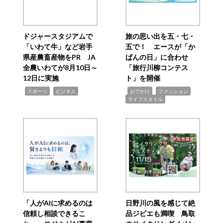
ドジャースタジアムで
旅の思い出を五・七・
「いわて牛」など岩手
五で！ エースが「か
県産農畜産物をPR JA
ばんの日」に合わせ
全農いわてが8月10日～
「旅行川柳コンテス
12日に実施
ト」を開催
,
,
,
,
,
スポーツ
ビジネス
おでかけ
ファッション
ライフスタイル
「人がAIに求めるのは
日野川の風を感じて絶
信頼し相談できるこ
品ジビエも満喫 鳥取