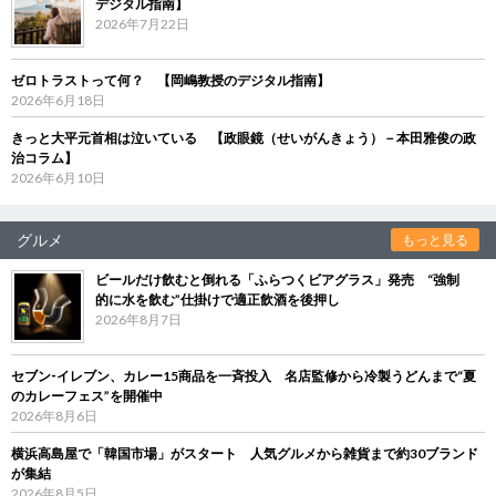
デジタル指南】
2026年7月22日
ゼロトラストって何？ 【岡嶋教授のデジタル指南】
2026年6月18日
きっと大平元首相は泣いている 【政眼鏡（せいがんきょう）－本田雅俊の政
治コラム】
2026年6月10日
グルメ
もっと見る
ビールだけ飲むと倒れる「ふらつくビアグラス」発売 “強制
的に水を飲む”仕掛けで適正飲酒を後押し
2026年8月7日
セブン‐イレブン、カレー15商品を一斉投入 名店監修から冷製うどんまで“夏
のカレーフェス”を開催中
2026年8月6日
横浜高島屋で「韓国市場」がスタート 人気グルメから雑貨まで約30ブランド
が集結
2026年8月5日