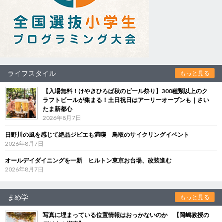
ライフスタイル
もっと見る
【入場無料！けやきひろば秋のビール祭り】300種類以上のク
ラフトビールが集まる！土日祝日はアーリーオープンも｜さい
たま新都心
2026年8月7日
日野川の風を感じて絶品ジビエも満喫 鳥取のサイクリングイベント
2026年8月7日
オールデイダイニングを一新 ヒルトン東京お台場、改装進む
2026年8月7日
まめ学
もっと見る
写真に埋まっている位置情報はおっかないのか 【岡嶋教授の