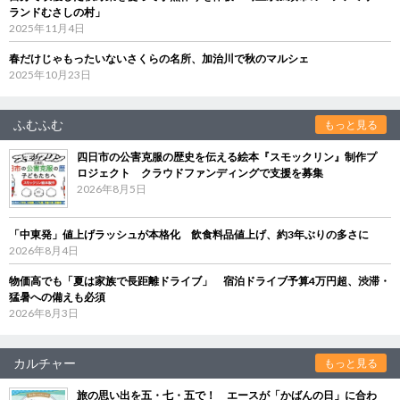
ランドむさしの村」
2025年11月4日
春だけじゃもったいないさくらの名所、加治川で秋のマルシェ
2025年10月23日
ふむふむ
もっと見る
四日市の公害克服の歴史を伝える絵本『スモックリン』制作プ
ロジェクト クラウドファンディングで支援を募集
2026年8月5日
「中東発」値上げラッシュが本格化 飲食料品値上げ、約3年ぶりの多さに
2026年8月4日
物価高でも「夏は家族で長距離ドライブ」 宿泊ドライブ予算4万円超、渋滞・
猛暑への備えも必須
2026年8月3日
カルチャー
もっと見る
旅の思い出を五・七・五で！ エースが「かばんの日」に合わ