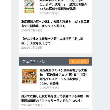
は、まず、漢方！』 漢方三考塾の
15人の医師や薬剤師が執筆
2026年8月5日
重症筋無力症への正しい知識と理解を 8月8日広島
市で公開講座、オンライン配信も
2026年7月31日
【がんを生きる緩和ケア医・大橋洋平「足し算
命」】天空を見上げて
2026年7月28日
フェスティバル
もっと見る
絶品屋台グルメが全国各地から大集
結 “庶民派食フェス”第4回「川口×
絶品グルメビール＆日本酒祭り
2026」を開催
2026年4月15日
自分で収穫した秋野菜を使って芋煮作りを体験 埼
玉県加須市の「ファミリーランドむさしの村」
2025年11月4日