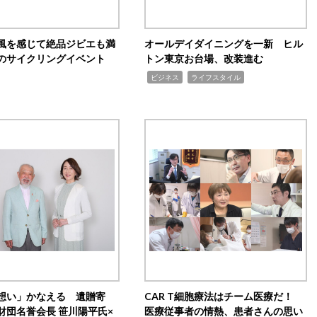
風を感じて絶品ジビエも満
オールデイダイニングを一新 ヒル
のサイクリングイベント
トン東京お台場、改装進む
,
,
ビジネス
ライフスタイル
想い」かなえる 遺贈寄
CAR T細胞療法はチーム医療だ！
財団名誉会長 笹川陽平氏×
医療従事者の情熱、患者さんの思い