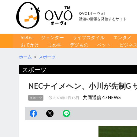
OVO [オーヴォ]
話題の情報を発信するサイト
コンテンツへ移動
検
SDGs
ジェンダー
ライフスタイル
エンタメ
索
おでかけ
まめ学
デジもの
ペット
ビジネ
ホーム
>
スポーツ
スポーツ
NECナイメヘン、小川が先制G
共同通信 47NEWS
2024年1月18日
スポーツ