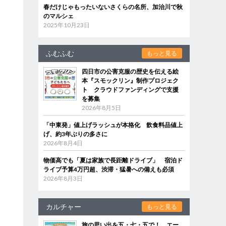
春だけじゃもったいないさくらの名所、加治川で秋
のマルシェ
2025年10月23日
ふむふむ
もっと見る
四日市の公害克服の歴史を伝える絵
本『スモックリン』制作プロジェク
ト クラウドファンディングで支援
を募集
2026年8月5日
「中東発」値上げラッシュが本格化 飲食料品値上
げ、約3年ぶりの多さに
2026年8月4日
物価高でも「夏は家族で長距離ドライブ」 宿泊ド
ライブ予算4万円超、渋滞・猛暑への備えも必須
2026年8月3日
カルチャー
もっと見る
旅の思い出を五・七・五で！ エー