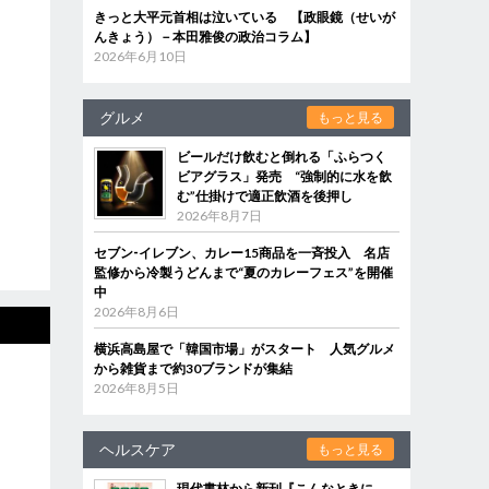
きっと大平元首相は泣いている 【政眼鏡（せいが
んきょう）－本田雅俊の政治コラム】
2026年6月10日
グルメ
もっと見る
ビールだけ飲むと倒れる「ふらつく
ビアグラス」発売 “強制的に水を飲
む”仕掛けで適正飲酒を後押し
2026年8月7日
セブン‐イレブン、カレー15商品を一斉投入 名店
監修から冷製うどんまで“夏のカレーフェス”を開催
中
2026年8月6日
横浜高島屋で「韓国市場」がスタート 人気グルメ
から雑貨まで約30ブランドが集結
2026年8月5日
ヘルスケア
もっと見る
現代書林から新刊『こんなときに