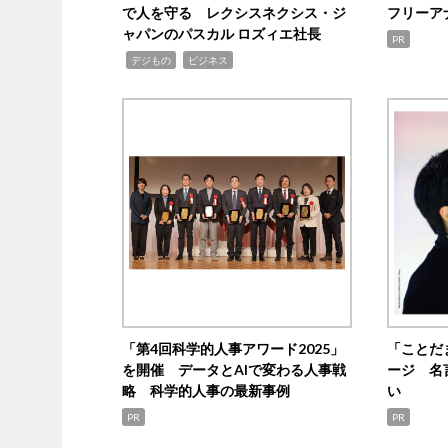
で人を守る レクシスネクシス・ジ
フリーア
ャパンのパスカル ロズィエ社長
PR
,
,
デジもの
ビジネス
「第4回科学的人事アワード2025」
「ことだ
を開催 データとAIで変わる人事戦
ージ 名
略 科学的人事の最新事例
い
PR
PR