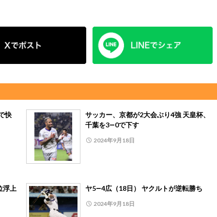
0で快
サッカー、京都が2大会ぶり4強 天皇杯、
千葉を3―0で下す
2024年9月18日
位浮上
ヤ5―4広（18日） ヤクルトが逆転勝ち
2024年9月18日