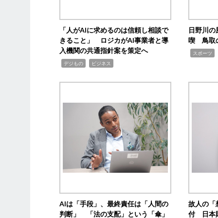
「人がAIに求めるのは信頼し相談で
日野川の
きること」 ロジカがAI事業者と導
喫 鳥取
入機関の共通指針案を策定へ
,
スポーツ
,
,
デジもの
ビジネス
AIは「手段」、最終責任は「人間の
故人の「
判断」 「法の支配」という「傘」
付 日本