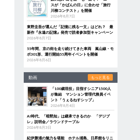
スが「かばんの日」に合わせ「旅行
川柳コンテスト」を開催
2026年8月7日
東野圭吾が選んだ「記憶に残る一文」はどれ？ 最
新作『永遠の記憶』発売で読者参加型キャンペーン
2026年8月7日
55年間、京の街を走り続けてきた車両 嵐山線・モ
ボ301形、運行開始55周年イベントを開催
2026年8月6日
動画
もっと見る
「100歳現役」目指すシニア1500人
が集結 マンション管理代務員イベ
ント「うぇるねすシップ」
2026年8月4日
AI時代、「暗黙知」は継承できるのか 「デジブ
レ」説明会／ラウンドテーブル
2026年8月3日
紀伊勝浦の魅力を堪能 ホテル浦島、日昇館をリニ