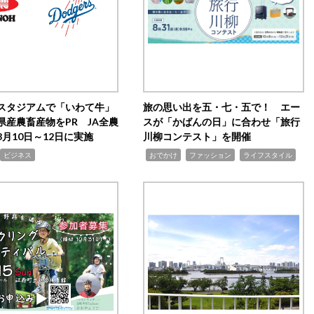
スタジアムで「いわて牛」
旅の思い出を五・七・五で！ エー
県産農畜産物をPR JA全農
スが「かばんの日」に合わせ「旅行
月10日～12日に実施
川柳コンテスト」を開催
,
,
,
ビジネス
おでかけ
ファッション
ライフスタイル