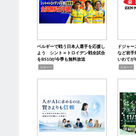
ベルギーで戦う日本人選手を応援し
ドジャー
よう シント＝トロイデン戦全試合
など岩手
をBS10が今季も無料放送
いわてが8
,
,
,
スポーツ
スポーツ