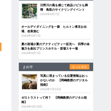
日野川の風を感じて絶品ジビエも満
喫 鳥取のサイクリングイベント
2026年8月7日
オールデイダイニングを一新 ヒルトン東京お台
場、改装進む
2026年8月7日
夏の苗場が夏のアクティビティー拡充へ 四季の各
魅力を創出プリンスホテル・苗場スキー場
2026年8月7日
まめ学
もっと見る
写真に埋まっている位置情報はおっ
かないのか 【岡嶋教授のデジタル
指南】
2026年7月22日
ゼロトラストって何？ 【岡嶋教授のデジタル指
南】
2026年6月18日