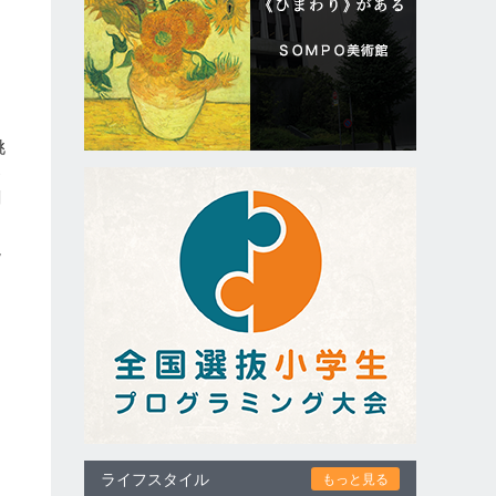
挑
参
劇
読
ライフスタイル
もっと見る