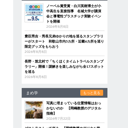
ノーベル賞受賞・白川英樹博士が小
中高生を直接指導 名城大学が講演
会と導電性プラスチック実験イベン
トを開催
2026年8月8日
豊臣秀吉・秀長兄弟ゆかりの地を巡るスタンプラリ
ーがスタート 和歌山市内5カ所・近畿6カ所を巡り
限定グッズをもらおう
2026年8月8日
長野・筑北村で「ちくほくタイムトラベルスタンプ
ラリー」開催！謎解きを楽しみながら全17スポット
を巡る
2026年8月8日
まめ学
もっと見る
写真に埋まっている位置情報はおっ
かないのか 【岡嶋教授のデジタル
指南】
2026年7月22日