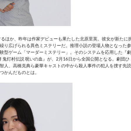
するほか、昨年は作家デビューも果たした北原里英。彼女が新たに
繰り広げられる異色ミステリーだ。推理小説の登場人物となった
験型ゲーム「マーダーミステリー」。そのシステムを応用した『
簿 鬼灯村伝説 呪いの血』が、2月16日から全国公開となる。劇団ひ
智人、高橋克典ら豪華キャストの中から殺人事件の犯人を捜す先
つかんだものとは。