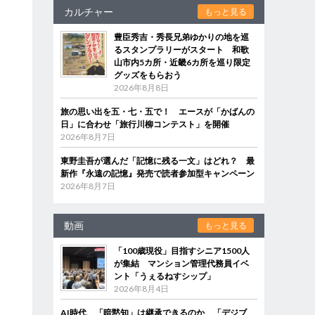
カルチャー
もっと見る
豊臣秀吉・秀長兄弟ゆかりの地を巡
るスタンプラリーがスタート 和歌
山市内5カ所・近畿6カ所を巡り限定
グッズをもらおう
2026年8月8日
旅の思い出を五・七・五で！ エースが「かばんの
日」に合わせ「旅行川柳コンテスト」を開催
2026年8月7日
東野圭吾が選んだ「記憶に残る一文」はどれ？ 最
新作『永遠の記憶』発売で読者参加型キャンペーン
2026年8月7日
動画
もっと見る
「100歳現役」目指すシニア1500人
が集結 マンション管理代務員イベ
ント「うぇるねすシップ」
2026年8月4日
AI時代、「暗黙知」は継承できるのか 「デジブ