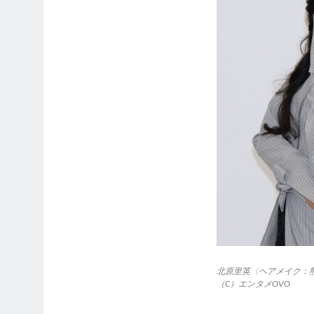
北原里英〈ヘアメイク：
（C）エンタメOVO