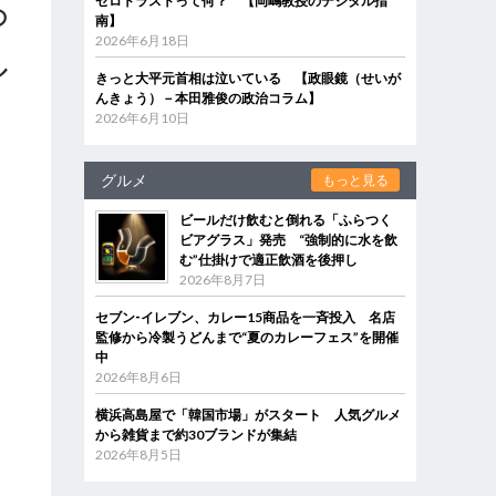
ゼロトラストって何？ 【岡嶋教授のデジタル指
の
南】
2026年6月18日
ル
きっと大平元首相は泣いている 【政眼鏡（せいが
んきょう）－本田雅俊の政治コラム】
2026年6月10日
さ
グルメ
もっと見る
ビールだけ飲むと倒れる「ふらつく
ビアグラス」発売 “強制的に水を飲
む”仕掛けで適正飲酒を後押し
っ
2026年8月7日
り
さ
セブン‐イレブン、カレー15商品を一斉投入 名店
監修から冷製うどんまで“夏のカレーフェス”を開催
中
2026年8月6日
横浜高島屋で「韓国市場」がスタート 人気グルメ
から雑貨まで約30ブランドが集結
2026年8月5日
わ