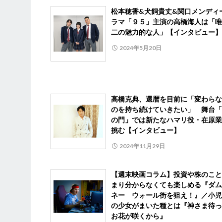
松本穂香&犬飼貴丈&関口メンディ
ラマ「９５」主演の高橋海人は「唯
二の魅力的な人」【インタビュー】
2024年5月20日
高橋克典、還暦を目前に「変わらな
のを持ち続けていきたい」 舞台「
の門」では新たなハマリ役・在原業
挑む【インタビュー】
2024年11月29日
【週末映画コラム】投資や株のこと
まり分からなくても楽しめる『ダム
ネー ウォール街を狙え！』／小児
の少女がまいた種とは『神さま待っ
お花が咲くから』