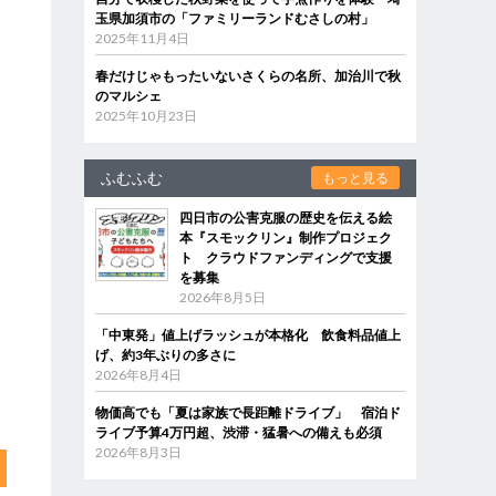
玉県加須市の「ファミリーランドむさしの村」
2025年11月4日
春だけじゃもったいないさくらの名所、加治川で秋
のマルシェ
2025年10月23日
ふむふむ
もっと見る
四日市の公害克服の歴史を伝える絵
本『スモックリン』制作プロジェク
ト クラウドファンディングで支援
を募集
2026年8月5日
「中東発」値上げラッシュが本格化 飲食料品値上
げ、約3年ぶりの多さに
2026年8月4日
物価高でも「夏は家族で長距離ドライブ」 宿泊ド
ライブ予算4万円超、渋滞・猛暑への備えも必須
2026年8月3日