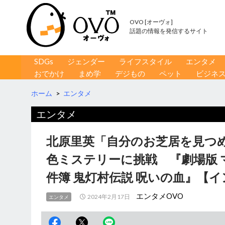
OVO [オーヴォ]
話題の情報を発信するサイト
コンテンツへ移動
検
SDGs
ジェンダー
ライフスタイル
エンタメ
索
おでかけ
まめ学
デジもの
ペット
ビジネ
ホーム
>
エンタメ
エンタメ
北原里英「自分のお芝居を見つ
色ミステリーに挑戦 『劇場版 
件簿 鬼灯村伝説 呪いの血』【
エンタメOVO
2024年2月17日
エンタメ