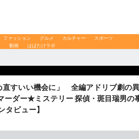
ファッション
グルメ
カルチャー
スポーツ
ス
動画
はばたけラボ
め直すいい機会に」 全編アドリブ劇の
マーダー★ミステリー 探偵・斑目瑞男の
インタビュー】