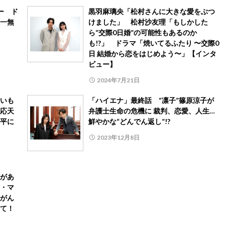
ー ド
黒羽麻璃央「松村さんに大きな愛をぶつ
一無
けました」 松村沙友理「もしかした
ら“交際0日婚”の可能性もあるのか
も!?」 ドラマ「焼いてるふたり 〜交際0
日 結婚から恋をはじめよう〜」【インタ
ビュー】
2024年7月21日
いも
「ハイエナ」最終話 “凛子”篠原涼子が
応天
弁護士生命の危機に 裁判、恋愛、人生…
平に
鮮やかな“どんでん返し”!?
2023年12月8日
があ
・マ
がん
て！