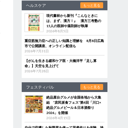
俳
ヘルスケア
もっと見る
現代書林から新刊『こんなときに
は、まず、漢方！』 漢方三考塾の
15人の医師や薬剤師が執筆
2026年8月5日
方
」
重症筋無力症への正しい知識と理解を 8月8日広島
市で公開講座、オンライン配信も
2026年7月31日
【がんを生きる緩和ケア医・大橋洋平「足し算
命」】天空を見上げて
2026年7月28日
フェスティバル
もっと見る
絶品屋台グルメが全国各地から大集
マ
結 “庶民派食フェス”第4回「川口×
も
絶品グルメビール＆日本酒祭り
2026」を開催
2026年4月15日
自分で収穫した秋野菜を使って芋煮作りを体験 埼