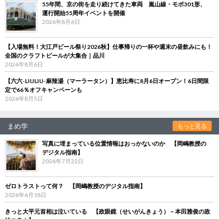
55年間、京の街を走り続けてきた車両 嵐山線・モボ301形、
運行開始55周年イベントを開催
2026年8月6日
【入場無料！大江戸ビール祭り2026秋】仕事帰りの一杯や週末の昼飲みにも！
全国のクラフトビールが大集合｜品川
2026年8月6日
【六六-LIULIU-麻辣湯（マーラータン）】恵比寿に8月6日オープン！6日間限
定で66％オフキャンペーンも
2026年8月5日
まめ学
もっと見る
写真に埋まっている位置情報はおっかないのか 【岡嶋教授の
デジタル指南】
2026年7月22日
ゼロトラストって何？ 【岡嶋教授のデジタル指南】
2026年6月18日
きっと大平元首相は泣いている 【政眼鏡（せいがんきょう）－本田雅俊の政