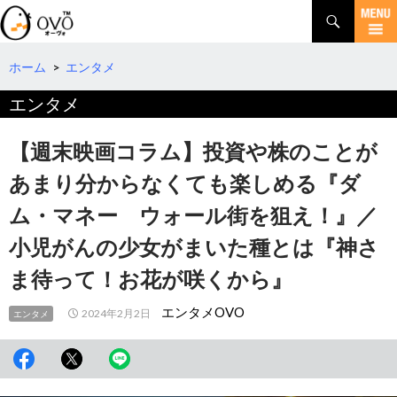
検
索
コ
ン
テ
ホーム
>
エンタメ
ン
エンタメ
ツ
へ
移
【週末映画コラム】投資や株のことが
動
あまり分からなくても楽しめる『ダ
ム・マネー ウォール街を狙え！』／
小児がんの少女がまいた種とは『神さ
ま待って！お花が咲くから』
エンタメOVO
2024年2月2日
エンタメ