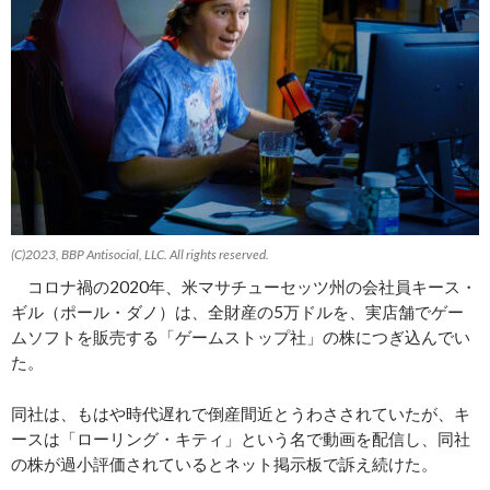
(C)2023, BBP Antisocial, LLC. All rights reserved.
コロナ禍の2020年、米マサチューセッツ州の会社員キース・
ギル（ポール・ダノ）は、全財産の5万ドルを、実店舗でゲー
ムソフトを販売する「ゲームストップ社」の株につぎ込んでい
た。
同社は、もはや時代遅れで倒産間近とうわさされていたが、キ
ースは「ローリング・キティ」という名で動画を配信し、同社
の株が過小評価されているとネット掲示板で訴え続けた。