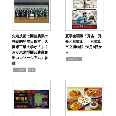
先端技術で園芸農業の
夏季企画展「秀吉・秀
持続的発展目指す 久
長と和歌山」 和歌山
留米工業大学が「ふく
市立博物館で8月8日か
おか未来型園芸農業創
ら
出コンソーシアム」参
,
カルチャー
画
,
,
ビジネス
社会