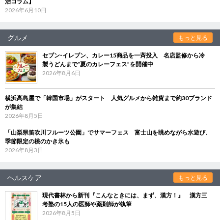
治コラム】
2026年6月10日
グルメ
もっと見る
セブン‐イレブン、カレー15商品を一斉投入 名店監修から冷
製うどんまで“夏のカレーフェス”を開催中
2026年8月6日
横浜高島屋で「韓国市場」がスタート 人気グルメから雑貨まで約30ブランド
が集結
2026年8月5日
「山梨県笛吹川フルーツ公園」でサマーフェス 富士山を眺めながら水遊び、
季節限定の桃のかき氷も
2026年8月3日
ヘルスケア
もっと見る
現代書林から新刊『こんなときには、まず、漢方！』 漢方三
考塾の15人の医師や薬剤師が執筆
2026年8月5日