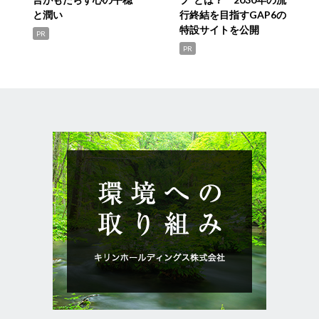
と潤い
行終結を目指すGAP6の
特設サイトを公開
PR
PR