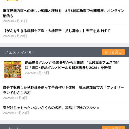
重症筋無力症への正しい知識と理解を 8月8日広島市で公開講座、オンライン
配信も
2026年7月31日
【がんを生きる緩和ケア医・大橋洋平「足し算命」】天空を見上げて
2026年7月28日
フェスティバル
もっと見る
絶品屋台グルメが全国各地から大集結 “庶民派食フェス”第4
回「川口×絶品グルメビール＆日本酒祭り2026」を開催
2026年4月15日
自分で収穫した秋野菜を使って芋煮作りを体験 埼玉県加須市の「ファミリー
ランドむさしの村」
2025年11月4日
春だけじゃもったいないさくらの名所、加治川で秋のマルシェ
2025年10月23日
ふむふむ
もっと見る