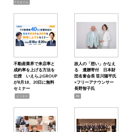
フスタイル
不動産業界で来店率と
故人の「想い」かなえ
成約率を上げる方法を
る 遺贈寄付 日本財
伝授 いえらぶGROUP
団名誉会長 笹川陽平氏
が8月18、20日に無料
×フリーアナウンサー
セミナー
長野智子氏
,
ビジネス
PR