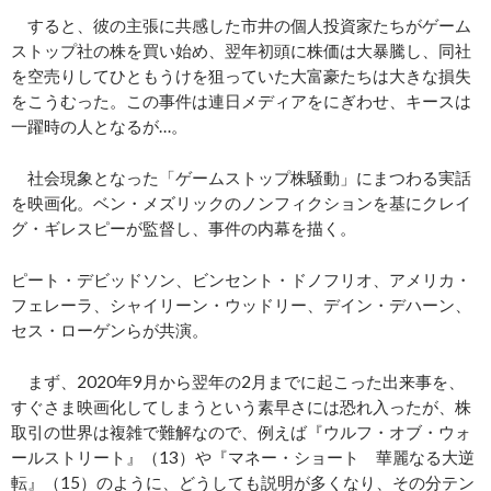
すると、彼の主張に共感した市井の個人投資家たちがゲーム
ストップ社の株を買い始め、翌年初頭に株価は大暴騰し、同社
を空売りしてひともうけを狙っていた大富豪たちは大きな損失
をこうむった。この事件は連日メディアをにぎわせ、キースは
一躍時の人となるが…。
社会現象となった「ゲームストップ株騒動」にまつわる実話
を映画化。ベン・メズリックのノンフィクションを基にクレイ
グ・ギレスピーが監督し、事件の内幕を描く。
ピート・デビッドソン、ビンセント・ドノフリオ、アメリカ・
フェレーラ、シャイリーン・ウッドリー、デイン・デハーン、
セス・ローゲンらが共演。
まず、2020年9月から翌年の2月までに起こった出来事を、
すぐさま映画化してしまうという素早さには恐れ入ったが、株
取引の世界は複雑で難解なので、例えば『ウルフ・オブ・ウォ
ールストリート』（13）や『マネー・ショート 華麗なる大逆
転』（15）のように、どうしても説明が多くなり、その分テン