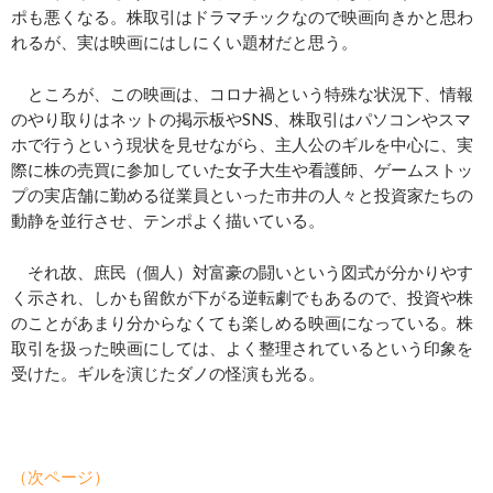
ポも悪くなる。株取引はドラマチックなので映画向きかと思わ
れるが、実は映画にはしにくい題材だと思う。
ところが、この映画は、コロナ禍という特殊な状況下、情報
のやり取りはネットの掲示板やSNS、株取引はパソコンやスマ
ホで行うという現状を見せながら、主人公のギルを中心に、実
際に株の売買に参加していた女子大生や看護師、ゲームストッ
プの実店舗に勤める従業員といった市井の人々と投資家たちの
動静を並行させ、テンポよく描いている。
それ故、庶民（個人）対富豪の闘いという図式が分かりやす
く示され、しかも留飲が下がる逆転劇でもあるので、投資や株
のことがあまり分からなくても楽しめる映画になっている。株
取引を扱った映画にしては、よく整理されているという印象を
受けた。ギルを演じたダノの怪演も光る。
（次ページ）