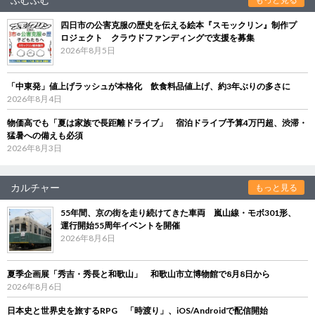
四日市の公害克服の歴史を伝える絵本『スモックリン』制作プ
ロジェクト クラウドファンディングで支援を募集
2026年8月5日
「中東発」値上げラッシュが本格化 飲食料品値上げ、約3年ぶりの多さに
2026年8月4日
物価高でも「夏は家族で長距離ドライブ」 宿泊ドライブ予算4万円超、渋滞・
猛暑への備えも必須
2026年8月3日
カルチャー
もっと見る
55年間、京の街を走り続けてきた車両 嵐山線・モボ301形、
運行開始55周年イベントを開催
2026年8月6日
夏季企画展「秀吉・秀長と和歌山」 和歌山市立博物館で8月8日から
2026年8月6日
日本史と世界史を旅するRPG 「時渡り」、iOS/Androidで配信開始