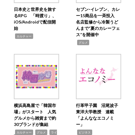
日本史と世界史を旅す
セブン‐イレブン、カレ
るRPG 「時渡り」、
ー15商品を一斉投入
iOS/Androidで配信開
名店監修から冷製うど
始
んまで“夏のカレーフェ
ス”を開催中
,
カルチャー
,
グルメ
横浜高島屋で「韓国市
行革甲子園 沼尾波子
場」がスタート 人気
東洋大学教授 連載
グルメから雑貨まで約
「よんななエコノミ
30ブランドが集結
ー」
,
,
,
,
カルチャー
グルメ
ライ
ビジネス