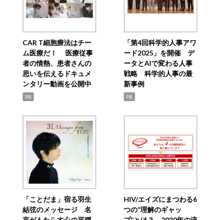
CAR T細胞療法はチー
「第4回科学的人事アワ
ム医療だ！ 医療従事
ード2025」を開催 デ
者の情熱、患者さんの
ータとAIで変わる人事
思いを伝えるドキュメ
戦略 科学的人事の最
ンタリー動画を公開中
新事例
PR
PR
「ことだま」宿る羽生
HIV/エイズにまつわる6
結弦のメッセージ 名
つの“理解のギャッ
言がもたらす心の平穏
プ”とは？ 2030年の流