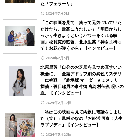
た『フェラーリ』
2024年7月5日
「この映画を見て、笑って元気づいていた
だけたら、最高にうれしい」「明日からし
っかり生きようというパワーをくれる映
画」松村克弥監督、北原里英『神さま待っ
て！お花が咲くから』【インタビュー】
2024年2月5日
北原里英「自分のお芝居を見つめ直すいい
機会に」 全編アドリブ劇の異色ミステリ
ーに挑戦 『劇場版 マーダー★ミステリー
探偵・斑目瑞男の事件簿 鬼灯村伝説 呪いの
血』【インタビュー】
2024年2月17日
「私はこの映画を見て両親に電話をしまし
た（笑）」凰稀かなめ『お終活 再春！人生
ラプソディ』【インタビュー】
2024年5月23日