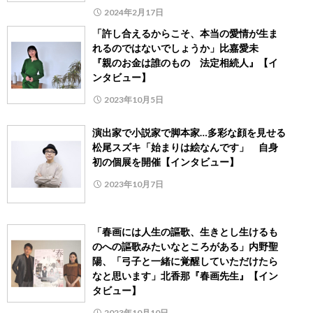
2024年2月17日
「許し合えるからこそ、本当の愛情が生ま
れるのではないでしょうか」比嘉愛未
『親のお金は誰のもの 法定相続人』【イ
ンタビュー】
2023年10月5日
演出家で小説家で脚本家…多彩な顔を見せる
松尾スズキ「始まりは絵なんです」 自身
初の個展を開催【インタビュー】
2023年10月7日
「春画には人生の謳歌、生きとし生けるも
のへの謳歌みたいなところがある」内野聖
陽、「弓子と一緒に覚醒していただけたら
なと思います」北香那『春画先生』【イン
タビュー】
2023年10月10日