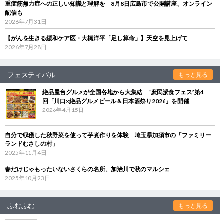
重症筋無力症への正しい知識と理解を 8月8日広島市で公開講座、オンライン
配信も
2026年7月31日
【がんを生きる緩和ケア医・大橋洋平「足し算命」】天空を見上げて
2026年7月28日
フェスティバル
もっと見る
絶品屋台グルメが全国各地から大集結 “庶民派食フェス”第4
回「川口×絶品グルメビール＆日本酒祭り2026」を開催
2026年4月15日
自分で収穫した秋野菜を使って芋煮作りを体験 埼玉県加須市の「ファミリー
ランドむさしの村」
2025年11月4日
春だけじゃもったいないさくらの名所、加治川で秋のマルシェ
2025年10月23日
ふむふむ
もっと見る