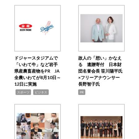
ドジャースタジアムで
故人の「想い」かなえ
「いわて牛」など岩手
る 遺贈寄付 日本財
県産農畜産物をPR JA
団名誉会長 笹川陽平氏
全農いわてが8月10日～
×フリーアナウンサー
12日に実施
長野智子氏
,
,
スポーツ
ビジネス
PR