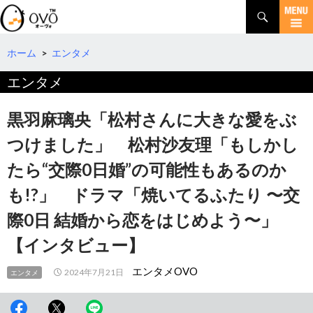
検
索
コ
ン
テ
ホーム
>
エンタメ
ン
エンタメ
ツ
へ
移
黒羽麻璃央「松村さんに大きな愛をぶ
動
つけました」 松村沙友理「もしかし
たら“交際0日婚”の可能性もあるのか
も!?」 ドラマ「焼いてるふたり 〜交
際0日 結婚から恋をはじめよう〜」
【インタビュー】
エンタメOVO
2024年7月21日
エンタメ