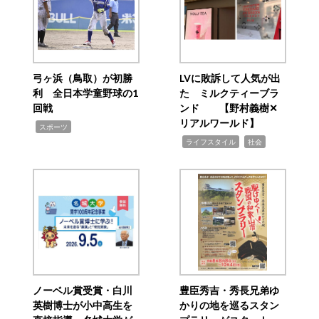
弓ヶ浜（鳥取）が初勝
LVに敗訴して人気が出
利 全日本学童野球の1
た ミルクティーブラ
回戦
ンド 【野村義樹✕
リアルワールド】
,
スポーツ
,
,
ライフスタイル
社会
ノーベル賞受賞・白川
豊臣秀吉・秀長兄弟ゆ
英樹博士が小中高生を
かりの地を巡るスタン