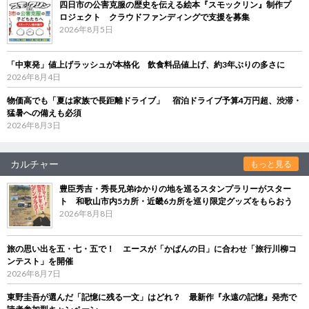
四日市の公害克服の歴史を伝える絵本『スモックリン』制作プ
ロジェクト クラウドファンディングで支援を募集
2026年8月5日
「中東発」値上げラッシュが本格化 飲食料品値上げ、約3年ぶりの多さに
2026年8月4日
物価高でも「夏は家族で長距離ドライブ」 宿泊ドライブ予算4万円超、渋滞・
猛暑への備えも必須
2026年8月3日
カルチャー
もっと見る
豊臣秀吉・秀長兄弟ゆかりの地を巡るスタンプラリーがスター
ト 和歌山市内5カ所・近畿6カ所を巡り限定グッズをもらおう
2026年8月8日
旅の思い出を五・七・五で！ エースが「かばんの日」に合わせ「旅行川柳コ
ンテスト」を開催
2026年8月7日
東野圭吾が選んだ「記憶に残る一文」はどれ？ 最新作『永遠の記憶』発売で