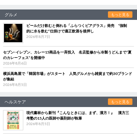
グルメ
もっと見る
ビールだけ飲むと倒れる「ふらつくビアグラス」発売 “強制
的に水を飲む”仕掛けで適正飲酒を後押し
2026年8月7日
セブン‐イレブン、カレー15商品を一斉投入 名店監修から冷製うどんまで“夏
のカレーフェス”を開催中
2026年8月6日
横浜高島屋で「韓国市場」がスタート 人気グルメから雑貨まで約30ブランド
が集結
2026年8月5日
ヘルスケア
もっと見る
現代書林から新刊『こんなときには、まず、漢方！』 漢方三
考塾の15人の医師や薬剤師が執筆
2026年8月5日