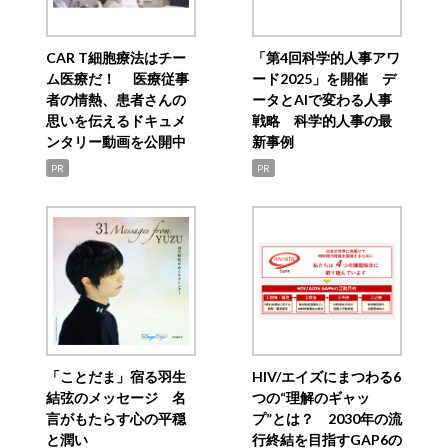
CAR T細胞療法はチー
「第4回科学的人事アワ
ム医療だ！ 医療従事
ード2025」を開催 デ
者の情熱、患者さんの
ータとAIで変わる人事
思いを伝えるドキュメ
戦略 科学的人事の最
ンタリー動画を公開中
新事例
PR
PR
「ことだま」宿る羽生
HIV/エイズにまつわる6
結弦のメッセージ 名
つの“理解のギャッ
言がもたらす心の平穏
プ”とは？ 2030年の流
と潤い
行終結を目指すGAP6の