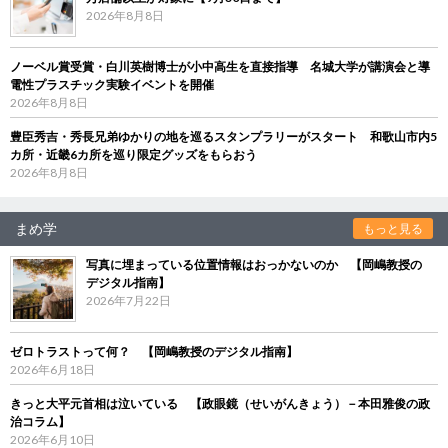
2026年8月8日
ノーベル賞受賞・白川英樹博士が小中高生を直接指導 名城大学が講演会と導
電性プラスチック実験イベントを開催
2026年8月8日
豊臣秀吉・秀長兄弟ゆかりの地を巡るスタンプラリーがスタート 和歌山市内5
カ所・近畿6カ所を巡り限定グッズをもらおう
2026年8月8日
まめ学
もっと見る
写真に埋まっている位置情報はおっかないのか 【岡嶋教授の
デジタル指南】
2026年7月22日
ゼロトラストって何？ 【岡嶋教授のデジタル指南】
2026年6月18日
きっと大平元首相は泣いている 【政眼鏡（せいがんきょう）－本田雅俊の政
治コラム】
2026年6月10日