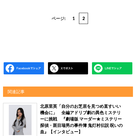
ページ:
1
2
関連記事
北原里英「自分のお芝居を見つめ直すいい
機会に」 全編アドリブ劇の異色ミステリ
ーに挑戦 『劇場版 マーダー★ミステリー
探偵・斑目瑞男の事件簿 鬼灯村伝説 呪いの
血』【インタビュー】