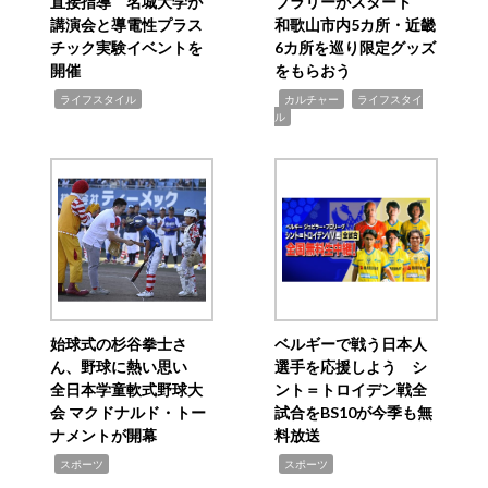
直接指導 名城大学が
プラリーがスタート
講演会と導電性プラス
和歌山市内5カ所・近畿
チック実験イベントを
6カ所を巡り限定グッズ
開催
をもらおう
,
,
,
ライフスタイル
カルチャー
ライフスタイ
ル
始球式の杉谷拳士さ
ベルギーで戦う日本人
ん、野球に熱い思い
選手を応援しよう シ
全日本学童軟式野球大
ント＝トロイデン戦全
会 マクドナルド・トー
試合をBS10が今季も無
ナメントが開幕
料放送
,
,
スポーツ
スポーツ