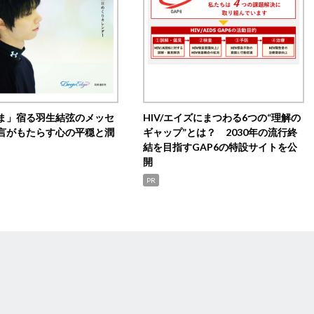
ま」宿る羽生結弦のメッセ
HIV/エイズにまつわる6つの“理解の
言がもたらす心の平穏と潤
ギャップ”とは？ 2030年の流行終
結を目指すGAP6の特設サイトを公
開
PR