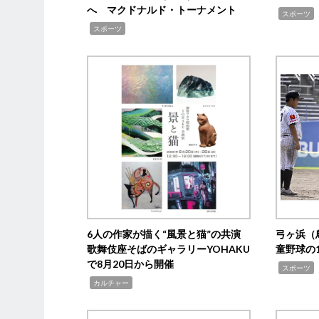
へ マクドナルド・トーナメント
,
スポーツ
,
スポーツ
6人の作家が描く“風景と猫”の共演
弓ヶ浜（
歌舞伎座そばのギャラリーYOHAKU
童野球の
で8月20日から開催
,
スポーツ
,
カルチャー