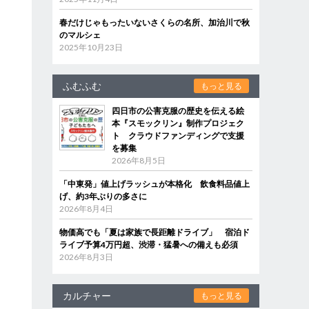
春だけじゃもったいないさくらの名所、加治川で秋
のマルシェ
2025年10月23日
ふむふむ
もっと見る
四日市の公害克服の歴史を伝える絵
本『スモックリン』制作プロジェク
ト クラウドファンディングで支援
を募集
2026年8月5日
「中東発」値上げラッシュが本格化 飲食料品値上
げ、約3年ぶりの多さに
2026年8月4日
物価高でも「夏は家族で長距離ドライブ」 宿泊ド
ライブ予算4万円超、渋滞・猛暑への備えも必須
2026年8月3日
カルチャー
もっと見る