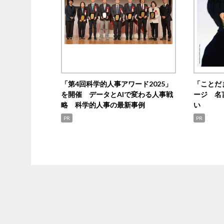
「第4回科学的人事アワード2025」
「ことだ
を開催 データとAIで変わる人事戦
ージ 名
略 科学的人事の最新事例
い
PR
PR