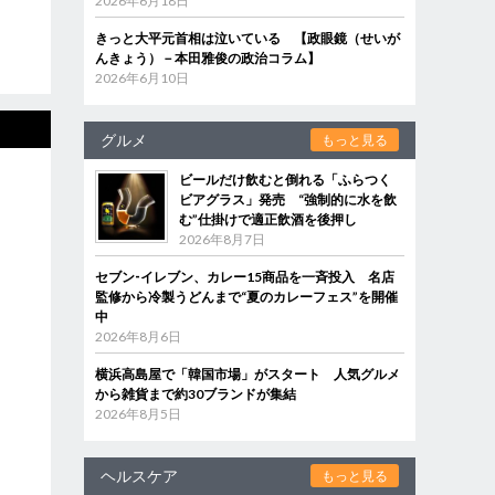
2026年6月18日
きっと大平元首相は泣いている 【政眼鏡（せいが
んきょう）－本田雅俊の政治コラム】
2026年6月10日
グルメ
もっと見る
ビールだけ飲むと倒れる「ふらつく
ビアグラス」発売 “強制的に水を飲
む”仕掛けで適正飲酒を後押し
2026年8月7日
セブン‐イレブン、カレー15商品を一斉投入 名店
監修から冷製うどんまで“夏のカレーフェス”を開催
中
2026年8月6日
横浜高島屋で「韓国市場」がスタート 人気グルメ
から雑貨まで約30ブランドが集結
2026年8月5日
ヘルスケア
もっと見る