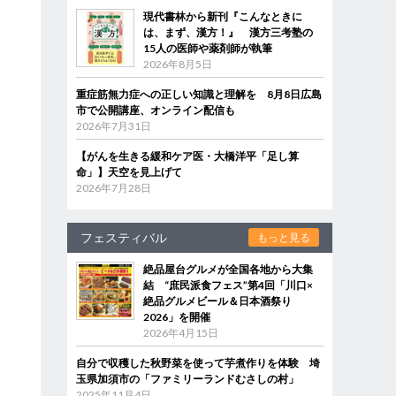
現代書林から新刊『こんなときに
は、まず、漢方！』 漢方三考塾の
15人の医師や薬剤師が執筆
2026年8月5日
重症筋無力症への正しい知識と理解を 8月8日広島
市で公開講座、オンライン配信も
2026年7月31日
【がんを生きる緩和ケア医・大橋洋平「足し算
命」】天空を見上げて
2026年7月28日
フェスティバル
もっと見る
絶品屋台グルメが全国各地から大集
結 “庶民派食フェス”第4回「川口×
絶品グルメビール＆日本酒祭り
2026」を開催
2026年4月15日
自分で収穫した秋野菜を使って芋煮作りを体験 埼
玉県加須市の「ファミリーランドむさしの村」
2025年11月4日