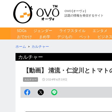
OVO [オーヴォ]
話題の情報を発信するサイト
コンテンツへ移動
検
SDGs
ジェンダー
ライフスタイル
エンタメ
索
おでかけ
まめ学
デジもの
ペット
ビジネ
ホーム
>
カルチャー
カルチャー
【動画】 清流・仁淀川とトマ
2024年6月19日
カルチャー