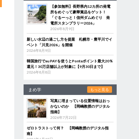
【参加無料】長野県内12カ所の発電
所をめぐって豪華賞品をゲット！
「ぐるーっと！信州ダムめぐり 発
電所スタンプラリー2026」
2026年8月9日
新しい水辺の過ごし方を提案 札幌市・豊平川でイ
ベント「川見2026」を開催
2026年8月9日
韓国旅行でau PAYを使うとPontaポイント最大20％
還元！30万店舗以上が対象に【9月30日まで】
2026年8月8日
まめ学
もっと見る
写真に埋まっている位置情報はおっ
かないのか 【岡嶋教授のデジタル
指南】
2026年7月22日
ゼロトラストって何？ 【岡嶋教授のデジタル指
南】