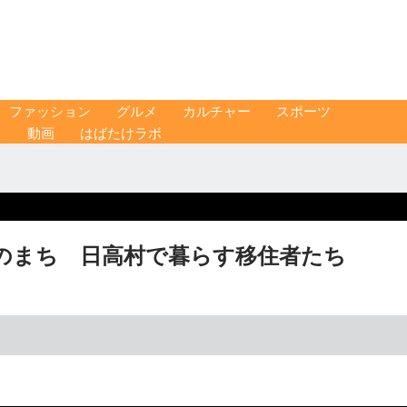
ファッション
グルメ
カルチャー
スポーツ
ス
動画
はばたけラボ
トのまち 日高村で暮らす移住者たち