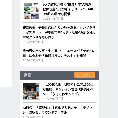
6人の作家が描く“風景と猫”の共演
歌舞伎座そばのギャラリーYOHAKU
で8月20日から開催
2026年8月9日
豊臣秀吉・秀長兄弟ゆかりの地を巡るスタンプラリ
ーがスタート 和歌山市内5カ所・近畿6カ所を巡り
限定グッズをもらおう
2026年8月8日
旅の思い出を五・七・五で！ エースが「かばんの
日」に合わせ「旅行川柳コンテスト」を開催
2026年8月7日
動画
もっと見る
「100歳現役」目指すシニア1500人
が集結 マンション管理代務員イベ
ント「うぇるねすシップ」
2026年8月4日
AI時代、「暗黙知」は継承できるのか 「デジブ
レ」説明会／ラウンドテーブル
2026年8月3日