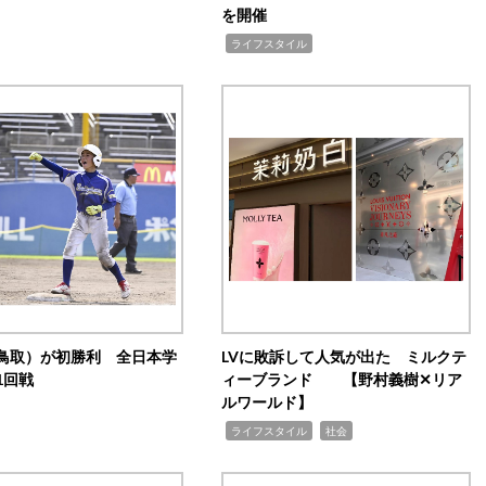
を開催
,
ライフスタイル
鳥取）が初勝利 全日本学
LVに敗訴して人気が出た ミルクテ
1回戦
ィーブランド 【野村義樹✕リア
ルワールド】
,
,
ライフスタイル
社会