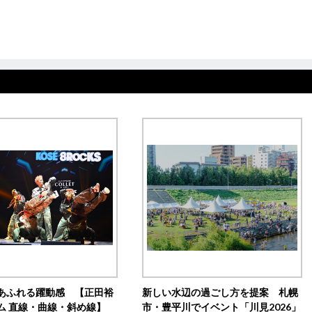
あふれる躍動感 【正田裕
新しい水辺の過ごし方を提案 札幌
ム 直線・曲線・斜め線】
市・豊平川でイベント「川見2026」