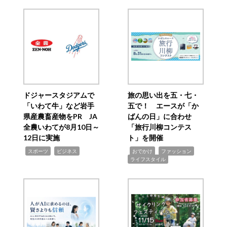
ドジャースタジアムで
旅の思い出を五・七・
「いわて牛」など岩手
五で！ エースが「か
県産農畜産物をPR JA
ばんの日」に合わせ
全農いわてが8月10日～
「旅行川柳コンテス
12日に実施
ト」を開催
,
,
,
,
,
スポーツ
ビジネス
おでかけ
ファッション
ライフスタイル