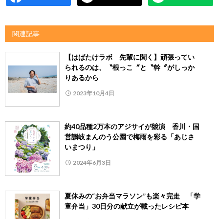
関連記事
【はばたけラボ 先輩に聞く】頑張ってい
られるのは、〝根っこ〞と〝幹〞がしっか
りあるから
2023年10月4日
約40品種2万本のアジサイが競演 香川・国
営讃岐まんのう公園で梅雨を彩る「あじさ
いまつり」
2024年6月3日
夏休みの“お弁当マラソン”も楽々完走 「学
童弁当」30日分の献立が載ったレシピ本