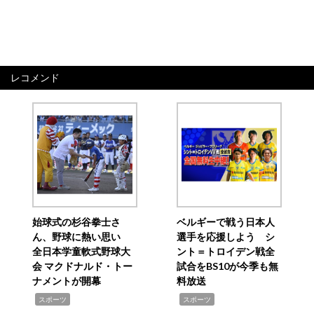
レコメンド
始球式の杉谷拳士さ
ベルギーで戦う日本人
ん、野球に熱い思い
選手を応援しよう シ
全日本学童軟式野球大
ント＝トロイデン戦全
会 マクドナルド・トー
試合をBS10が今季も無
ナメントが開幕
料放送
,
,
スポーツ
スポーツ