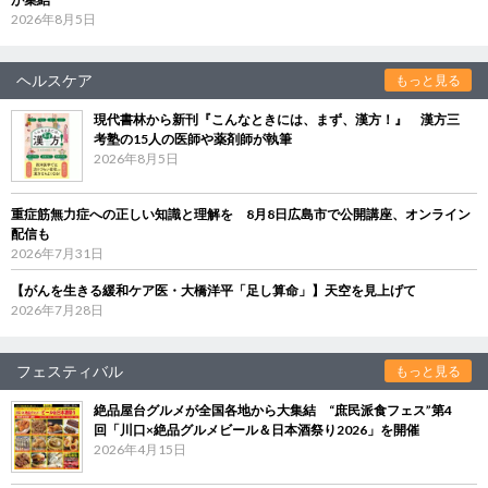
2026年8月5日
ヘルスケア
もっと見る
現代書林から新刊『こんなときには、まず、漢方！』 漢方三
考塾の15人の医師や薬剤師が執筆
2026年8月5日
重症筋無力症への正しい知識と理解を 8月8日広島市で公開講座、オンライン
配信も
2026年7月31日
【がんを生きる緩和ケア医・大橋洋平「足し算命」】天空を見上げて
2026年7月28日
フェスティバル
もっと見る
絶品屋台グルメが全国各地から大集結 “庶民派食フェス”第4
回「川口×絶品グルメビール＆日本酒祭り2026」を開催
2026年4月15日