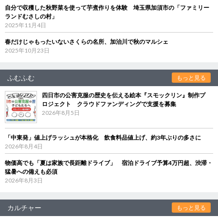
自分で収穫した秋野菜を使って芋煮作りを体験 埼玉県加須市の「ファミリー
ランドむさしの村」
2025年11月4日
春だけじゃもったいないさくらの名所、加治川で秋のマルシェ
2025年10月23日
ふむふむ
もっと見る
四日市の公害克服の歴史を伝える絵本『スモックリン』制作プ
ロジェクト クラウドファンディングで支援を募集
2026年8月5日
「中東発」値上げラッシュが本格化 飲食料品値上げ、約3年ぶりの多さに
2026年8月4日
物価高でも「夏は家族で長距離ドライブ」 宿泊ドライブ予算4万円超、渋滞・
猛暑への備えも必須
2026年8月3日
カルチャー
もっと見る