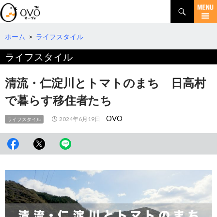
検
索
コ
ン
テ
ホーム
>
ライフスタイル
ン
ライフスタイル
ツ
へ
移
清流・仁淀川とトマトのまち 日高村
動
で暮らす移住者たち
OVO
2024年6月19日
ライフスタイル