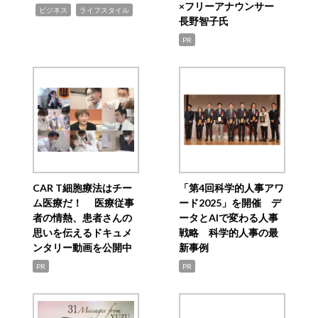
×フリーアナウンサー
,
,
ビジネス
ライフスタイル
長野智子氏
PR
CAR T細胞療法はチー
「第4回科学的人事アワ
ム医療だ！ 医療従事
ード2025」を開催 デ
者の情熱、患者さんの
ータとAIで変わる人事
思いを伝えるドキュメ
戦略 科学的人事の最
ンタリー動画を公開中
新事例
PR
PR