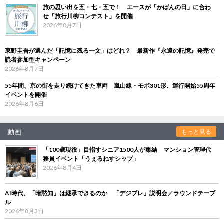
旅の思い出を五・七・五で！ エースが「かばんの日」に合わ
せ「旅行川柳コンテスト」を開催
2026年8月7日
東野圭吾が選んだ「記憶に残る一文」はどれ？ 最新作『永遠の記憶』発売で
読者参加型キャンペーン
2026年8月7日
55年間、京の街を走り続けてきた車両 嵐山線・モボ301形、運行開始55周年
イベントを開催
2026年8月6日
動画
もっと見る
「100歳現役」目指すシニア1500人が集結 マンション管理代
務員イベント「うぇるねすシップ」
2026年8月4日
AI時代、「暗黙知」は継承できるのか 「デジブレ」説明会／ラウンドテーブ
ル
2026年8月3日