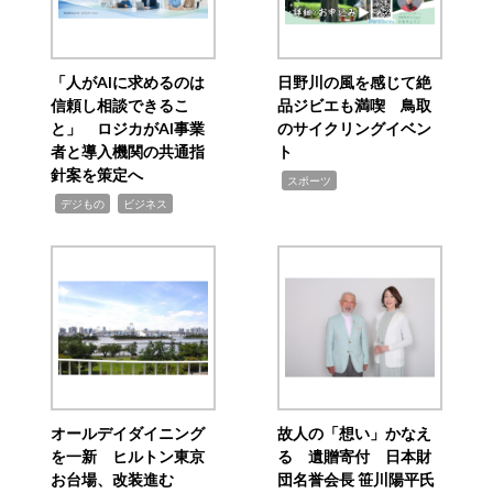
「人がAIに求めるのは
日野川の風を感じて絶
信頼し相談できるこ
品ジビエも満喫 鳥取
と」 ロジカがAI事業
のサイクリングイベン
者と導入機関の共通指
ト
針案を策定へ
,
スポーツ
,
,
デジもの
ビジネス
オールデイダイニング
故人の「想い」かなえ
を一新 ヒルトン東京
る 遺贈寄付 日本財
お台場、改装進む
団名誉会長 笹川陽平氏