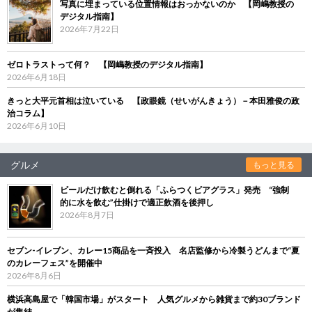
写真に埋まっている位置情報はおっかないのか 【岡嶋教授の
デジタル指南】
2026年7月22日
ゼロトラストって何？ 【岡嶋教授のデジタル指南】
2026年6月18日
きっと大平元首相は泣いている 【政眼鏡（せいがんきょう）－本田雅俊の政
治コラム】
2026年6月10日
グルメ
もっと見る
ビールだけ飲むと倒れる「ふらつくビアグラス」発売 “強制
的に水を飲む”仕掛けで適正飲酒を後押し
2026年8月7日
セブン‐イレブン、カレー15商品を一斉投入 名店監修から冷製うどんまで“夏
のカレーフェス”を開催中
2026年8月6日
横浜高島屋で「韓国市場」がスタート 人気グルメから雑貨まで約30ブランド
が集結