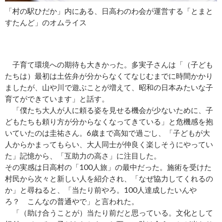
「村の駅ひだか」内にある、日高わのわ会が運営する「とまと
すたんど」のオムライス
子育て環境への期待も大きかった。多実子さんは「（子ども
たちは）最初は土佐弁が分からなくてなじむまでに時間かかり
ましたが、山や川で遊ぶことが増えて、昭和の日本みたいな子
育てができています」と話す。
「僕たち大人が人に頼る姿を見せる機会が少ないために、子
どもたちも頼り方が分からなくなってきている」と危機感を抱
いていたのは圭祐さん。6歳まで高知で過ごし、「子どもが大
人からかまってもらい、大人同士が仲良く楽しそうにやってい
た」記憶から、「互助力の高さ」に注目した。
その実感は日高村の「100人旅」の最中だった。施術を受けた
村民から次々と新しい人を紹介され、「なぜ協力してくれるの
か」と尋ねると、「当たり前やろ。100人達成したいんや
ろ？ こんなの普通やで」と言われた。
「（助け合うことが）当たり前だと思っている。文化として