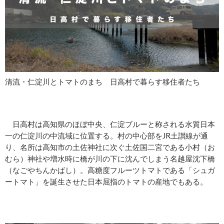
清流・仁淀川とトマトのまち 日高村で暮らす移住者たち
日高村は高知県のほぼ中央、仁淀ブルーと称される水質日本
一の仁淀川の中流域に位置する。村の中心部をJR土讃線が通
り、名所は高知市の土佐神社に次ぐ土佐国二宮である小村（お
むら）神社や増水時に橋が川の下に沈んでしまう名越屋沈下橋
（なごやちんかばし）。高糖度フルーツトマトである「シュガ
ートマト」を誕生させた日本屈指のトマトの産地でもある。