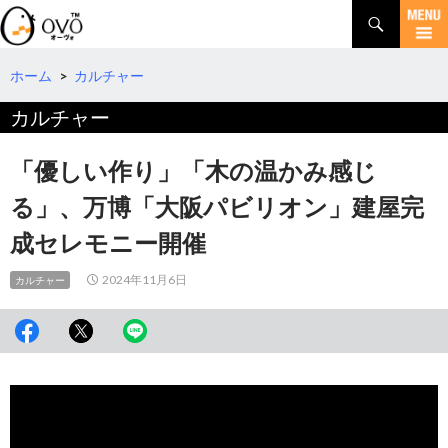
検
索
コ
ン
テ
ホーム
>
カルチャー
ン
カルチャー
ツ
へ
移
「優しい作り」「木の温かみ感じ
動
る」、万博「大阪パビリオン」建屋完
成セレモニー開催
2024年11月6日
カルチャー