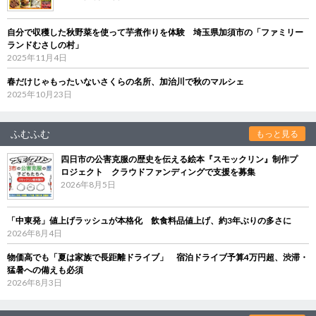
自分で収穫した秋野菜を使って芋煮作りを体験 埼玉県加須市の「ファミリー
ランドむさしの村」
2025年11月4日
春だけじゃもったいないさくらの名所、加治川で秋のマルシェ
2025年10月23日
ふむふむ
もっと見る
四日市の公害克服の歴史を伝える絵本『スモックリン』制作プ
ロジェクト クラウドファンディングで支援を募集
2026年8月5日
「中東発」値上げラッシュが本格化 飲食料品値上げ、約3年ぶりの多さに
2026年8月4日
物価高でも「夏は家族で長距離ドライブ」 宿泊ドライブ予算4万円超、渋滞・
猛暑への備えも必須
2026年8月3日