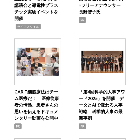
講演会と導電性プラス
×フリーアナウンサー
チック実験イベントを
長野智子氏
開催
PR
,
ライフスタイル
CAR T細胞療法はチー
「第4回科学的人事アワ
ム医療だ！ 医療従事
ード2025」を開催 デ
者の情熱、患者さんの
ータとAIで変わる人事
思いを伝えるドキュメ
戦略 科学的人事の最
ンタリー動画を公開中
新事例
PR
PR