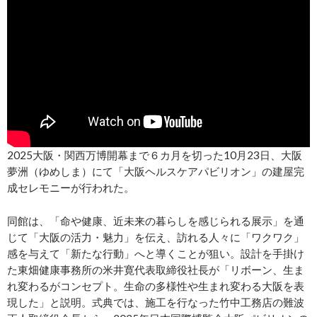
2025大阪・関西万博開幕まで６カ月を切った10月23日、大阪
夢洲（ゆめしま）にて「大阪ヘルスケアパビリオン」の建屋完
成セレモニーが行われた。
同館は、「命や健康、近未来の暮らしを感じられる展示」を通
じて「大阪の活力・魅力」を伝え、訪れる人々に「ワクワク」
感を与えて「新たな行動」へと導くことが狙い。設計を手掛け
た東畑健康事務所の米井寛代表取締役社長が「リボーン、生ま
れ変わるがコンセプト。生命の多様性や生まれ変わる大阪を表
現した」と説明。式典では、施工を行なった竹中工務店の難波