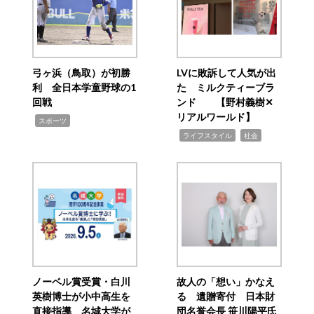
弓ヶ浜（鳥取）が初勝
LVに敗訴して人気が出
利 全日本学童野球の1
た ミルクティーブラ
回戦
ンド 【野村義樹✕
リアルワールド】
,
スポーツ
,
,
ライフスタイル
社会
ノーベル賞受賞・白川
故人の「想い」かなえ
英樹博士が小中高生を
る 遺贈寄付 日本財
直接指導 名城大学が
団名誉会長 笹川陽平氏