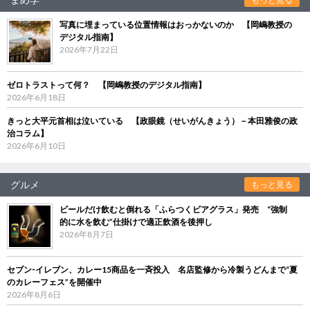
写真に埋まっている位置情報はおっかないのか 【岡嶋教授の
デジタル指南】
2026年7月22日
ゼロトラストって何？ 【岡嶋教授のデジタル指南】
2026年6月18日
きっと大平元首相は泣いている 【政眼鏡（せいがんきょう）－本田雅俊の政
治コラム】
2026年6月10日
グルメ
もっと見る
ビールだけ飲むと倒れる「ふらつくビアグラス」発売 “強制
的に水を飲む”仕掛けで適正飲酒を後押し
2026年8月7日
セブン‐イレブン、カレー15商品を一斉投入 名店監修から冷製うどんまで“夏
のカレーフェス”を開催中
2026年8月6日