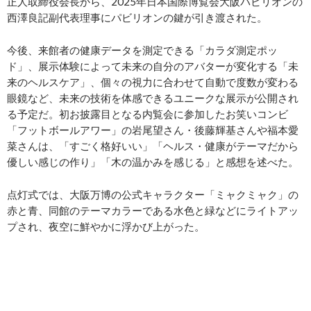
正人取締役会長から、2025年日本国際博覧会大阪パビリオンの
西澤良記副代表理事にパビリオンの鍵が引き渡された。
今後、来館者の健康データを測定できる「カラダ測定ポッ
ド」、展示体験によって未来の自分のアバターが変化する「未
来のヘルスケア」、個々の視力に合わせて自動で度数が変わる
眼鏡など、未来の技術を体感できるユニークな展示が公開され
る予定だ。初お披露目となる内覧会に参加したお笑いコンビ
「フットボールアワー」の岩尾望さん・後藤輝基さんや福本愛
菜さんは、「すごく格好いい」「ヘルス・健康がテーマだから
優しい感じの作り」「木の温かみを感じる」と感想を述べた。
点灯式では、大阪万博の公式キャラクター「ミャクミャク」の
赤と青、同館のテーマカラーである水色と緑などにライトアッ
プされ、夜空に鮮やかに浮かび上がった。