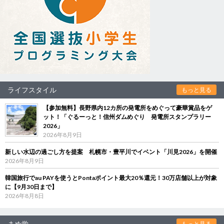
ライフスタイル
もっと見る
【参加無料】長野県内12カ所の発電所をめぐって豪華賞品をゲ
ット！「ぐるーっと！信州ダムめぐり 発電所スタンプラリー
2026」
2026年8月9日
新しい水辺の過ごし方を提案 札幌市・豊平川でイベント「川見2026」を開催
2026年8月9日
韓国旅行でau PAYを使うとPontaポイント最大20％還元！30万店舗以上が対象
に【9月30日まで】
2026年8月8日
まめ学
もっと見る