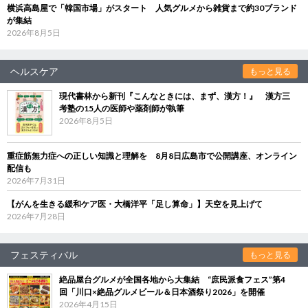
横浜高島屋で「韓国市場」がスタート 人気グルメから雑貨まで約30ブランド
が集結
2026年8月5日
ヘルスケア
もっと見る
現代書林から新刊『こんなときには、まず、漢方！』 漢方三
考塾の15人の医師や薬剤師が執筆
2026年8月5日
重症筋無力症への正しい知識と理解を 8月8日広島市で公開講座、オンライン
配信も
2026年7月31日
【がんを生きる緩和ケア医・大橋洋平「足し算命」】天空を見上げて
2026年7月28日
フェスティバル
もっと見る
絶品屋台グルメが全国各地から大集結 “庶民派食フェス”第4
回「川口×絶品グルメビール＆日本酒祭り2026」を開催
2026年4月15日