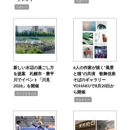
,
スポーツ
,
スポーツ
新しい水辺の過ごし方
6人の作家が描く“風景
を提案 札幌市・豊平
と猫”の共演 歌舞伎座
川でイベント「川見
そばのギャラリー
2026」を開催
YOHAKUで8月20日か
ら開催
,
ライフスタイル
,
カルチャー