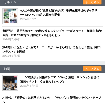
カルチャー
もっと見る
6人の作家が描く“風景と猫”の共演 歌舞伎座そばのギャラリ
ーYOHAKUで8月20日から開催
2026年8月9日
豊臣秀吉・秀長兄弟ゆかりの地を巡るスタンプラリーがスタート 和歌山市内5
カ所・近畿6カ所を巡り限定グッズをもらおう
2026年8月8日
旅の思い出を五・七・五で！ エースが「かばんの日」に合わせ「旅行川柳コ
ンテスト」を開催
2026年8月7日
動画
もっと見る
「100歳現役」目指すシニア1500人が集結 マンション管理代
務員イベント「うぇるねすシップ」
2026年8月4日
AI時代、「暗黙知」は継承できるのか 「デジブレ」説明会／ラウンドテーブ
ル