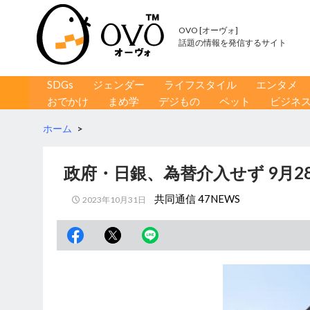
OVO [オーヴォ]
話題の情報を発信するサイト
コンテンツへ移動
検
SDGs
ジェンダー
ライフスタイル
エンタメ
索
おでかけ
まめ学
デジもの
ペット
ビジネ
ホーム
>
政府・日銀、為替介入せず 9月28
共同通信 47NEWS
2023年10月31日