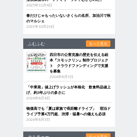
2025年11月4日
春だけじゃもったいないさくらの名所、加治川で秋
のマルシェ
2025年10月23日
ふむふむ
もっと見る
四日市の公害克服の歴史を伝える絵
本『スモックリン』制作プロジェク
ト クラウドファンディングで支援
を募集
2026年8月5日
「中東発」値上げラッシュが本格化 飲食料品値上
げ、約3年ぶりの多さに
2026年8月4日
物価高でも「夏は家族で長距離ドライブ」 宿泊ド
ライブ予算4万円超、渋滞・猛暑への備えも必須
2026年8月3日
カルチャー
もっと見る