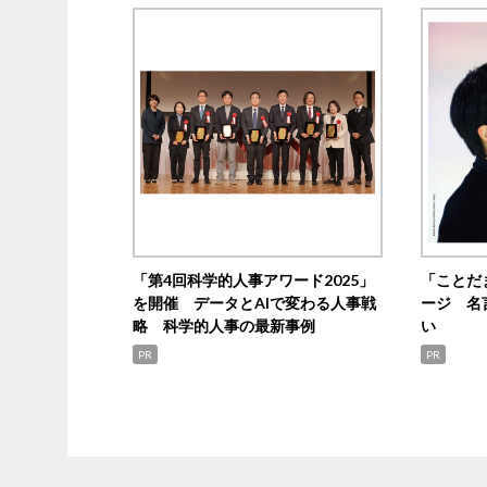
「第4回科学的人事アワード2025」
「ことだ
を開催 データとAIで変わる人事戦
ージ 名
略 科学的人事の最新事例
い
PR
PR