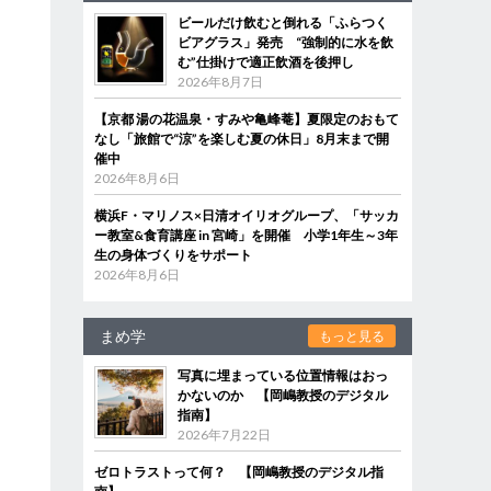
ビールだけ飲むと倒れる「ふらつく
ビアグラス」発売 “強制的に水を飲
む”仕掛けで適正飲酒を後押し
2026年8月7日
【京都 湯の花温泉・すみや亀峰菴】夏限定のおもて
なし「旅館で“涼”を楽しむ夏の休日」8月末まで開
催中
2026年8月6日
横浜F・マリノス×日清オイリオグループ、「サッカ
ー教室&食育講座 in 宮崎」を開催 小学1年生～3年
生の身体づくりをサポート
2026年8月6日
まめ学
もっと見る
写真に埋まっている位置情報はおっ
かないのか 【岡嶋教授のデジタル
指南】
2026年7月22日
ゼロトラストって何？ 【岡嶋教授のデジタル指