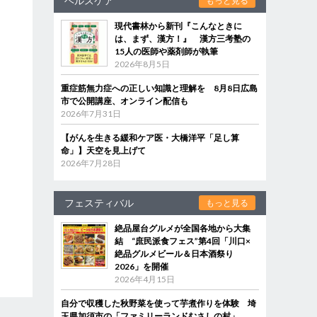
ヘルスケア
もっと見る
現代書林から新刊『こんなときに
は、まず、漢方！』 漢方三考塾の
15人の医師や薬剤師が執筆
2026年8月5日
重症筋無力症への正しい知識と理解を 8月8日広島
市で公開講座、オンライン配信も
2026年7月31日
【がんを生きる緩和ケア医・大橋洋平「足し算
命」】天空を見上げて
2026年7月28日
フェスティバル
もっと見る
絶品屋台グルメが全国各地から大集
結 “庶民派食フェス”第4回「川口×
絶品グルメビール＆日本酒祭り
2026」を開催
2026年4月15日
自分で収穫した秋野菜を使って芋煮作りを体験 埼
玉県加須市の「ファミリーランドむさしの村」