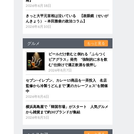
南】
2026年6月18日
きっと大平元首相は泣いている 【政眼鏡（せいが
んきょう）－本田雅俊の政治コラム】
2026年6月10日
グルメ
もっと見る
ビールだけ飲むと倒れる「ふらつく
ビアグラス」発売 “強制的に水を飲
む”仕掛けで適正飲酒を後押し
2026年8月7日
セブン‐イレブン、カレー15商品を一斉投入 名店
監修から冷製うどんまで“夏のカレーフェス”を開催
中
2026年8月6日
横浜高島屋で「韓国市場」がスタート 人気グルメ
から雑貨まで約30ブランドが集結
2026年8月5日