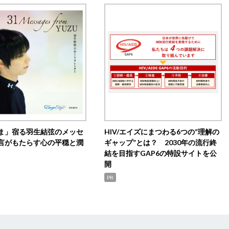
ま」宿る羽生結弦のメッセ
HIV/エイズにまつわる6つの“理解の
言がもたらす心の平穏と潤
ギャップ”とは？ 2030年の流行終
結を目指すGAP6の特設サイトを公
開
PR