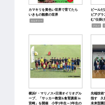
カマキリを黄色い世界で育てたら
ビールだ
いきもの観察の世界
ビアグラ
む”仕掛
,
カルチャー
,
,
グルメ
横浜F・マリノス×日清オイリオグル
先端技術
ープ、「サッカー教室&食育講座 in
指す 久
宮崎」を開催 小学1年生～3年生の
未来型園