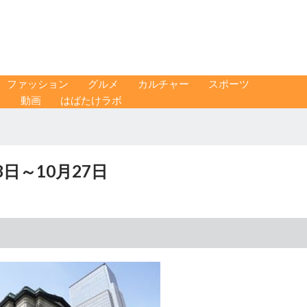
ファッション
グルメ
カルチャー
スポーツ
ス
動画
はばたけラボ
日～10月27日