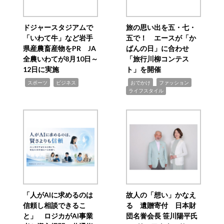
ドジャースタジアムで
旅の思い出を五・七・
「いわて牛」など岩手
五で！ エースが「か
県産農畜産物をPR JA
ばんの日」に合わせ
全農いわてが8月10日～
「旅行川柳コンテス
12日に実施
ト」を開催
,
,
,
,
,
スポーツ
ビジネス
おでかけ
ファッション
ライフスタイル
「人がAIに求めるのは
故人の「想い」かなえ
信頼し相談できるこ
る 遺贈寄付 日本財
と」 ロジカがAI事業
団名誉会長 笹川陽平氏