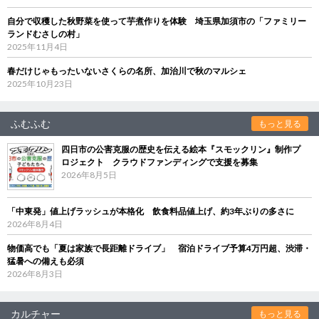
自分で収穫した秋野菜を使って芋煮作りを体験 埼玉県加須市の「ファミリー
ランドむさしの村」
2025年11月4日
春だけじゃもったいないさくらの名所、加治川で秋のマルシェ
2025年10月23日
ふむふむ
もっと見る
四日市の公害克服の歴史を伝える絵本『スモックリン』制作プ
ロジェクト クラウドファンディングで支援を募集
2026年8月5日
「中東発」値上げラッシュが本格化 飲食料品値上げ、約3年ぶりの多さに
2026年8月4日
物価高でも「夏は家族で長距離ドライブ」 宿泊ドライブ予算4万円超、渋滞・
猛暑への備えも必須
2026年8月3日
カルチャー
もっと見る