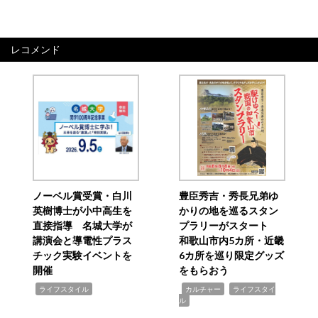
レコメンド
ノーベル賞受賞・白川
豊臣秀吉・秀長兄弟ゆ
英樹博士が小中高生を
かりの地を巡るスタン
直接指導 名城大学が
プラリーがスタート
講演会と導電性プラス
和歌山市内5カ所・近畿
チック実験イベントを
6カ所を巡り限定グッズ
開催
をもらおう
,
,
,
ライフスタイル
カルチャー
ライフスタイ
ル