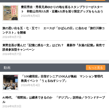
豊臣秀吉・秀長兄弟ゆかりの地を巡るスタンプラリーがスター
ト 和歌山市内5カ所・近畿6カ所を巡り限定グッズをもらおう
2026年8月8日
旅の思い出を五・七・五で！ エースが「かばんの日」に合わせ「旅行川柳コ
ンテスト」を開催
2026年8月7日
東野圭吾が選んだ「記憶に残る一文」はどれ？ 最新作『永遠の記憶』発売で
読者参加型キャンペーン
2026年8月7日
動画
もっと見る
「100歳現役」目指すシニア1500人が集結 マンション管理代
務員イベント「うぇるねすシップ」
2026年8月4日
AI時代、「暗黙知」は継承できるのか 「デジブレ」説明会／ラウンドテーブ
ル
2026年8月3日