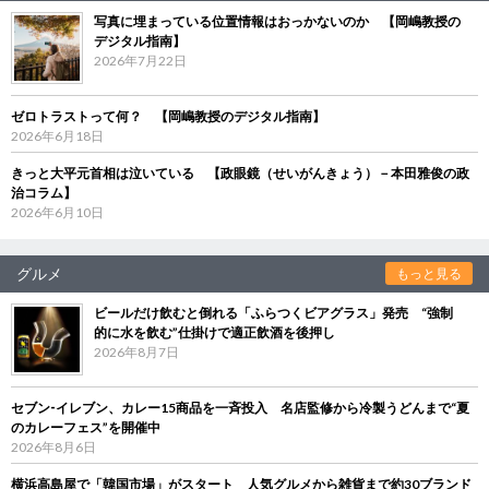
写真に埋まっている位置情報はおっかないのか 【岡嶋教授の
デジタル指南】
2026年7月22日
ゼロトラストって何？ 【岡嶋教授のデジタル指南】
2026年6月18日
きっと大平元首相は泣いている 【政眼鏡（せいがんきょう）－本田雅俊の政
治コラム】
2026年6月10日
グルメ
もっと見る
ビールだけ飲むと倒れる「ふらつくビアグラス」発売 “強制
的に水を飲む”仕掛けで適正飲酒を後押し
2026年8月7日
セブン‐イレブン、カレー15商品を一斉投入 名店監修から冷製うどんまで“夏
のカレーフェス”を開催中
2026年8月6日
横浜高島屋で「韓国市場」がスタート 人気グルメから雑貨まで約30ブランド