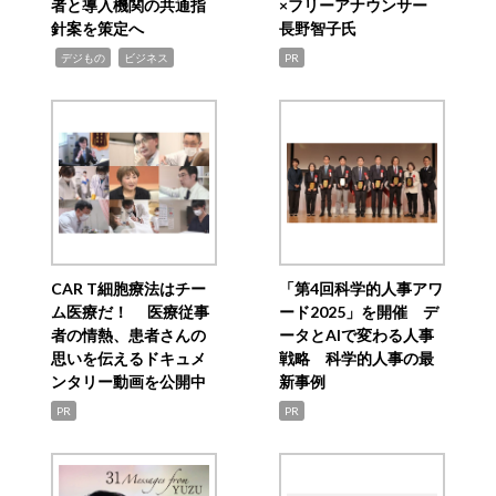
者と導入機関の共通指
×フリーアナウンサー
針案を策定へ
長野智子氏
,
,
デジもの
ビジネス
PR
CAR T細胞療法はチー
「第4回科学的人事アワ
ム医療だ！ 医療従事
ード2025」を開催 デ
者の情熱、患者さんの
ータとAIで変わる人事
思いを伝えるドキュメ
戦略 科学的人事の最
ンタリー動画を公開中
新事例
PR
PR