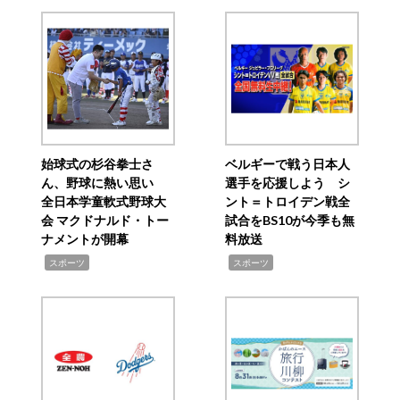
始球式の杉谷拳士さ
ベルギーで戦う日本人
ん、野球に熱い思い
選手を応援しよう シ
全日本学童軟式野球大
ント＝トロイデン戦全
会 マクドナルド・トー
試合をBS10が今季も無
ナメントが開幕
料放送
,
,
スポーツ
スポーツ