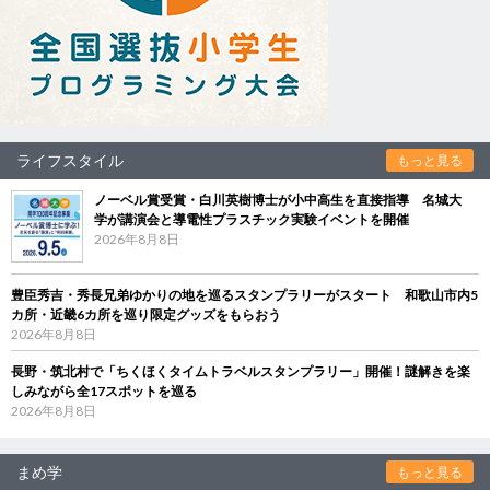
ライフスタイル
もっと見る
ノーベル賞受賞・白川英樹博士が小中高生を直接指導 名城大
学が講演会と導電性プラスチック実験イベントを開催
2026年8月8日
豊臣秀吉・秀長兄弟ゆかりの地を巡るスタンプラリーがスタート 和歌山市内5
カ所・近畿6カ所を巡り限定グッズをもらおう
2026年8月8日
長野・筑北村で「ちくほくタイムトラベルスタンプラリー」開催！謎解きを楽
しみながら全17スポットを巡る
2026年8月8日
まめ学
もっと見る