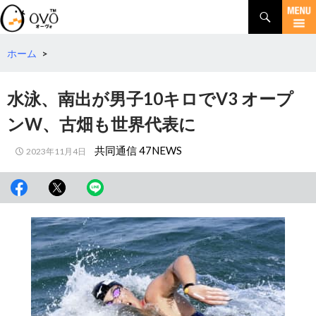
検
索
コ
ン
テ
ホーム
>
ン
ツ
水泳、南出が男子10キロでV3 オープ
へ
移
ンW、古畑も世界代表に
動
共同通信 47NEWS
2023年11月4日