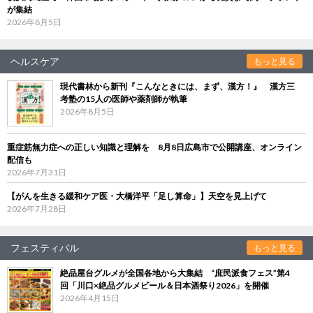
が集結
2026年8月5日
ヘルスケア
もっと見る
現代書林から新刊『こんなときには、まず、漢方！』 漢方三
考塾の15人の医師や薬剤師が執筆
2026年8月5日
重症筋無力症への正しい知識と理解を 8月8日広島市で公開講座、オンライン
配信も
2026年7月31日
【がんを生きる緩和ケア医・大橋洋平「足し算命」】天空を見上げて
2026年7月28日
フェスティバル
もっと見る
絶品屋台グルメが全国各地から大集結 “庶民派食フェス”第4
回「川口×絶品グルメビール＆日本酒祭り2026」を開催
2026年4月15日