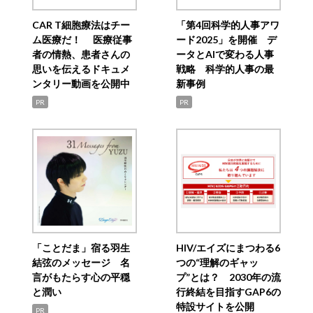
CAR T細胞療法はチー
「第4回科学的人事アワ
ム医療だ！ 医療従事
ード2025」を開催 デ
者の情熱、患者さんの
ータとAIで変わる人事
思いを伝えるドキュメ
戦略 科学的人事の最
ンタリー動画を公開中
新事例
PR
PR
「ことだま」宿る羽生
HIV/エイズにまつわる6
結弦のメッセージ 名
つの“理解のギャッ
言がもたらす心の平穏
プ”とは？ 2030年の流
と潤い
行終結を目指すGAP6の
特設サイトを公開
PR