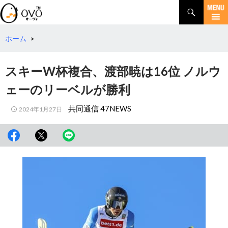
検
索
コ
ン
テ
ホーム
>
ン
ツ
スキーW杯複合、渡部暁は16位 ノルウ
へ
移
ェーのリーベルが勝利
動
共同通信 47NEWS
2024年1月27日