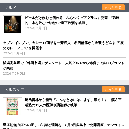
グルメ
もっと見る
ビールだけ飲むと倒れる「ふらつくビアグラス」発売 “強制
的に水を飲む”仕掛けで適正飲酒を後押し
2026年8月7日
セブン‐イレブン、カレー15商品を一斉投入 名店監修から冷製うどんまで“夏
のカレーフェス”を開催中
2026年8月6日
横浜高島屋で「韓国市場」がスタート 人気グルメから雑貨まで約30ブランド
が集結
2026年8月5日
ヘルスケア
もっと見る
現代書林から新刊『こんなときには、まず、漢方！』 漢方三
考塾の15人の医師や薬剤師が執筆
2026年8月5日
重症筋無力症への正しい知識と理解を 8月8日広島市で公開講座、オンライン