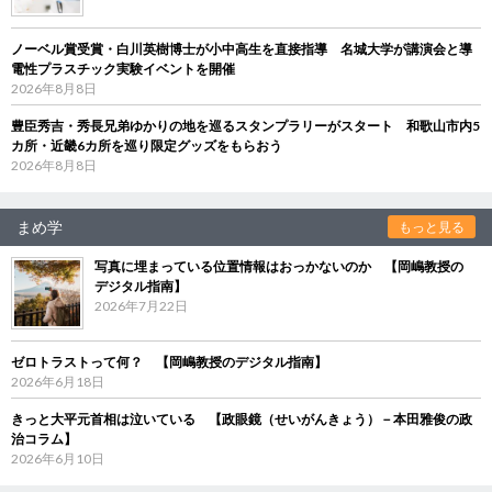
ノーベル賞受賞・白川英樹博士が小中高生を直接指導 名城大学が講演会と導
電性プラスチック実験イベントを開催
2026年8月8日
豊臣秀吉・秀長兄弟ゆかりの地を巡るスタンプラリーがスタート 和歌山市内5
カ所・近畿6カ所を巡り限定グッズをもらおう
2026年8月8日
まめ学
もっと見る
写真に埋まっている位置情報はおっかないのか 【岡嶋教授の
デジタル指南】
2026年7月22日
ゼロトラストって何？ 【岡嶋教授のデジタル指南】
2026年6月18日
きっと大平元首相は泣いている 【政眼鏡（せいがんきょう）－本田雅俊の政
治コラム】
2026年6月10日