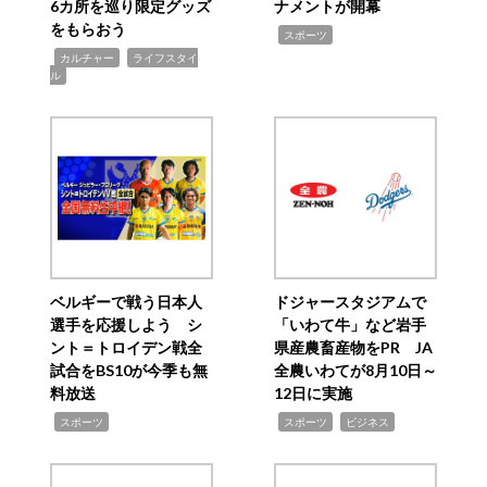
6カ所を巡り限定グッズ
ナメントが開幕
をもらおう
,
スポーツ
,
,
カルチャー
ライフスタイ
ル
ベルギーで戦う日本人
ドジャースタジアムで
選手を応援しよう シ
「いわて牛」など岩手
ント＝トロイデン戦全
県産農畜産物をPR JA
試合をBS10が今季も無
全農いわてが8月10日～
料放送
12日に実施
,
,
,
スポーツ
スポーツ
ビジネス