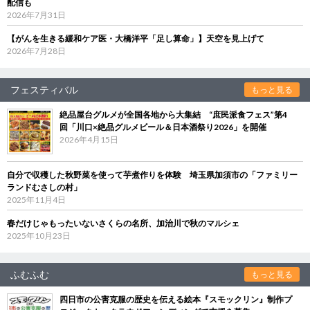
配信も
2026年7月31日
【がんを生きる緩和ケア医・大橋洋平「足し算命」】天空を見上げて
2026年7月28日
フェスティバル
もっと見る
絶品屋台グルメが全国各地から大集結 “庶民派食フェス”第4
回「川口×絶品グルメビール＆日本酒祭り2026」を開催
2026年4月15日
自分で収穫した秋野菜を使って芋煮作りを体験 埼玉県加須市の「ファミリー
ランドむさしの村」
2025年11月4日
春だけじゃもったいないさくらの名所、加治川で秋のマルシェ
2025年10月23日
ふむふむ
もっと見る
四日市の公害克服の歴史を伝える絵本『スモックリン』制作プ