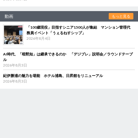
動画
もっと見る
「100歳現役」目指すシニア1500人が集結 マンション管理代
務員イベント「うぇるねすシップ」
2026年8月4日
AI時代、「暗黙知」は継承できるのか 「デジブレ」説明会／ラウンドテーブ
ル
2026年8月3日
紀伊勝浦の魅力を堪能 ホテル浦島、日昇館をリニューアル
2026年8月3日