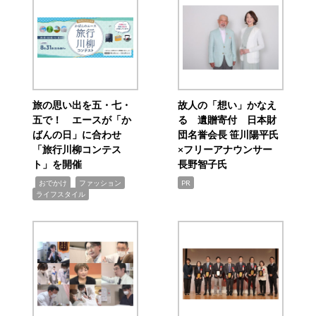
旅の思い出を五・七・
故人の「想い」かなえ
五で！ エースが「か
る 遺贈寄付 日本財
ばんの日」に合わせ
団名誉会長 笹川陽平氏
「旅行川柳コンテス
×フリーアナウンサー
ト」を開催
長野智子氏
,
,
,
おでかけ
ファッション
PR
ライフスタイル