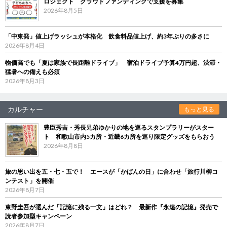
ロジェクト クラウドファンディングで支援を募集
2026年8月5日
「中東発」値上げラッシュが本格化 飲食料品値上げ、約3年ぶりの多さに
2026年8月4日
物価高でも「夏は家族で長距離ドライブ」 宿泊ドライブ予算4万円超、渋滞・
猛暑への備えも必須
2026年8月3日
カルチャー
もっと見る
豊臣秀吉・秀長兄弟ゆかりの地を巡るスタンプラリーがスター
ト 和歌山市内5カ所・近畿6カ所を巡り限定グッズをもらおう
2026年8月8日
旅の思い出を五・七・五で！ エースが「かばんの日」に合わせ「旅行川柳コ
ンテスト」を開催
2026年8月7日
東野圭吾が選んだ「記憶に残る一文」はどれ？ 最新作『永遠の記憶』発売で
読者参加型キャンペーン
2026年8月7日