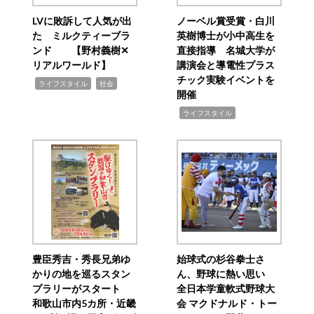
LVに敗訴して人気が出
ノーベル賞受賞・白川
た ミルクティーブラ
英樹博士が小中高生を
ンド 【野村義樹✕
直接指導 名城大学が
リアルワールド】
講演会と導電性プラス
チック実験イベントを
,
,
ライフスタイル
社会
開催
,
ライフスタイル
豊臣秀吉・秀長兄弟ゆ
始球式の杉谷拳士さ
かりの地を巡るスタン
ん、野球に熱い思い
プラリーがスタート
全日本学童軟式野球大
和歌山市内5カ所・近畿
会 マクドナルド・トー