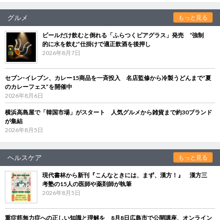
グルメ
もっと見る
ビールだけ飲むと倒れる「ふらつくビアグラス」発売 “強制
的に水を飲む”仕掛けで適正飲酒を後押し
2026年8月7日
セブン‐イレブン、カレー15商品を一斉投入 名店監修から冷製うどんまで“夏
のカレーフェス”を開催中
2026年8月6日
横浜高島屋で「韓国市場」がスタート 人気グルメから雑貨まで約30ブランド
が集結
2026年8月5日
ヘルスケア
もっと見る
現代書林から新刊『こんなときには、まず、漢方！』 漢方三
考塾の15人の医師や薬剤師が執筆
2026年8月5日
重症筋無力症への正しい知識と理解を 8月8日広島市で公開講座、オンライン