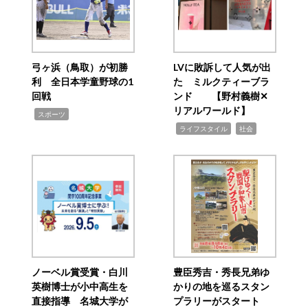
弓ヶ浜（鳥取）が初勝
LVに敗訴して人気が出
利 全日本学童野球の1
た ミルクティーブラ
回戦
ンド 【野村義樹✕
リアルワールド】
,
スポーツ
,
,
ライフスタイル
社会
ノーベル賞受賞・白川
豊臣秀吉・秀長兄弟ゆ
英樹博士が小中高生を
かりの地を巡るスタン
直接指導 名城大学が
プラリーがスタート