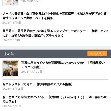
2026年8月8日
ノーベル賞受賞・白川英樹博士が小中高生を直接指導 名城大学が講演会と導
電性プラスチック実験イベントを開催
2026年8月8日
豊臣秀吉・秀長兄弟ゆかりの地を巡るスタンプラリーがスタート 和歌山市内5
カ所・近畿6カ所を巡り限定グッズをもらおう
2026年8月8日
まめ学
もっと見る
写真に埋まっている位置情報はおっかないのか 【岡嶋教授の
デジタル指南】
2026年7月22日
ゼロトラストって何？ 【岡嶋教授のデジタル指南】
2026年6月18日
きっと大平元首相は泣いている 【政眼鏡（せいがんきょう）－本田雅俊の政
治コラム】
2026年6月10日