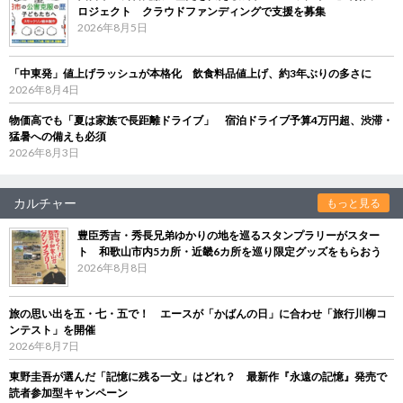
ロジェクト クラウドファンディングで支援を募集
2026年8月5日
「中東発」値上げラッシュが本格化 飲食料品値上げ、約3年ぶりの多さに
2026年8月4日
物価高でも「夏は家族で長距離ドライブ」 宿泊ドライブ予算4万円超、渋滞・
猛暑への備えも必須
2026年8月3日
カルチャー
もっと見る
豊臣秀吉・秀長兄弟ゆかりの地を巡るスタンプラリーがスター
ト 和歌山市内5カ所・近畿6カ所を巡り限定グッズをもらおう
2026年8月8日
旅の思い出を五・七・五で！ エースが「かばんの日」に合わせ「旅行川柳コ
ンテスト」を開催
2026年8月7日
東野圭吾が選んだ「記憶に残る一文」はどれ？ 最新作『永遠の記憶』発売で
読者参加型キャンペーン