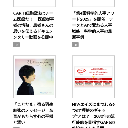
CAR T細胞療法はチー
「第4回科学的人事アワ
ム医療だ！ 医療従事
ード2025」を開催 デ
者の情熱、患者さんの
ータとAIで変わる人事
思いを伝えるドキュメ
戦略 科学的人事の最
ンタリー動画を公開中
新事例
PR
PR
「ことだま」宿る羽生
HIV/エイズにまつわる6
結弦のメッセージ 名
つの“理解のギャッ
言がもたらす心の平穏
プ”とは？ 2030年の流
と潤い
行終結を目指すGAP6の