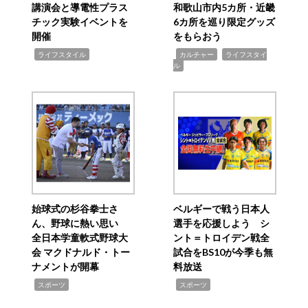
講演会と導電性プラス
和歌山市内5カ所・近畿
チック実験イベントを
6カ所を巡り限定グッズ
開催
をもらおう
,
,
,
ライフスタイル
カルチャー
ライフスタイ
ル
始球式の杉谷拳士さ
ベルギーで戦う日本人
ん、野球に熱い思い
選手を応援しよう シ
全日本学童軟式野球大
ント＝トロイデン戦全
会 マクドナルド・トー
試合をBS10が今季も無
ナメントが開幕
料放送
,
,
スポーツ
スポーツ