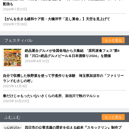
配信も
2026年7月31日
【がんを生きる緩和ケア医・大橋洋平「足し算命」】天空を見上げて
2026年7月28日
フェスティバル
もっと見る
絶品屋台グルメが全国各地から大集結 “庶民派食フェス”第4
回「川口×絶品グルメビール＆日本酒祭り2026」を開催
2026年4月15日
自分で収穫した秋野菜を使って芋煮作りを体験 埼玉県加須市の「ファミリー
ランドむさしの村」
2025年11月4日
春だけじゃもったいないさくらの名所、加治川で秋のマルシェ
2025年10月23日
ふむふむ
もっと見る
四日市の公害克服の歴史を伝える絵本『スモックリン』制作プ