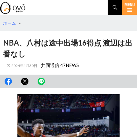
検
索
コ
ン
テ
ホーム
>
ン
ツ
NBA、八村は途中出場16得点 渡辺は出
へ
移
番なし
動
共同通信 47NEWS
2024年1月30日