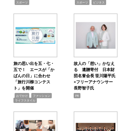
,
,
,
スポーツ
スポーツ
ビジネス
旅の思い出を五・七・
故人の「想い」かなえ
五で！ エースが「か
る 遺贈寄付 日本財
ばんの日」に合わせ
団名誉会長 笹川陽平氏
「旅行川柳コンテス
×フリーアナウンサー
ト」を開催
長野智子氏
,
,
,
おでかけ
ファッション
PR
ライフスタイル