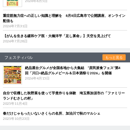
2026年8月5日
重症筋無力症への正しい知識と理解を 8月8日広島市で公開講座、オンライン
配信も
2026年7月31日
【がんを生きる緩和ケア医・大橋洋平「足し算命」】天空を見上げて
2026年7月28日
フェスティバル
もっと見る
絶品屋台グルメが全国各地から大集結 “庶民派食フェス”第4
回「川口×絶品グルメビール＆日本酒祭り2026」を開催
2026年4月15日
自分で収穫した秋野菜を使って芋煮作りを体験 埼玉県加須市の「ファミリー
ランドむさしの村」
2025年11月4日
春だけじゃもったいないさくらの名所、加治川で秋のマルシェ
2025年10月23日