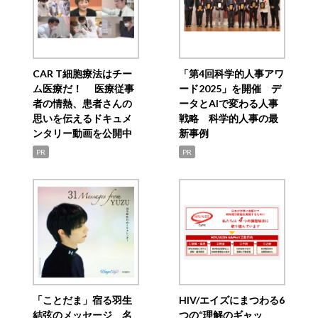
CAR T細胞療法はチー
「第4回科学的人事アワ
ム医療だ！ 医療従事
ード2025」を開催 デ
者の情熱、患者さんの
ータとAIで変わる人事
思いを伝えるドキュメ
戦略 科学的人事の最
ンタリー動画を公開中
新事例
PR
PR
「ことだま」宿る羽生
HIV/エイズにまつわる6
結弦のメッセージ 名
つの“理解のギャッ