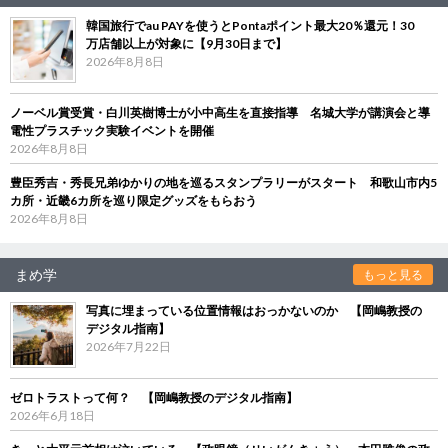
韓国旅行でau PAYを使うとPontaポイント最大20％還元！30
万店舗以上が対象に【9月30日まで】
2026年8月8日
ノーベル賞受賞・白川英樹博士が小中高生を直接指導 名城大学が講演会と導
電性プラスチック実験イベントを開催
2026年8月8日
豊臣秀吉・秀長兄弟ゆかりの地を巡るスタンプラリーがスタート 和歌山市内5
カ所・近畿6カ所を巡り限定グッズをもらおう
2026年8月8日
まめ学
もっと見る
写真に埋まっている位置情報はおっかないのか 【岡嶋教授の
デジタル指南】
2026年7月22日
ゼロトラストって何？ 【岡嶋教授のデジタル指南】
2026年6月18日