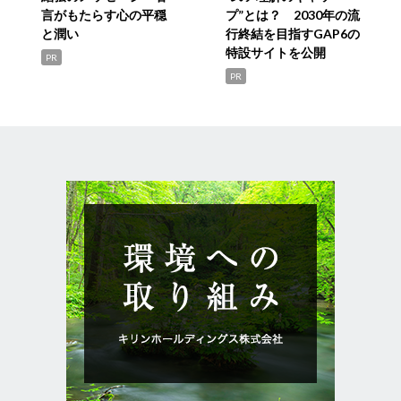
言がもたらす心の平穏
プ”とは？ 2030年の流
と潤い
行終結を目指すGAP6の
特設サイトを公開
PR
PR