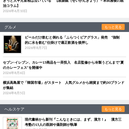
きっと大平元首相は泣いている 【政眼鏡（せいがんきょう）－本田雅俊の政
治コラム】
2026年6月10日
グルメ
もっと見る
ビールだけ飲むと倒れる「ふらつくビアグラス」発売 “強制
的に水を飲む”仕掛けで適正飲酒を後押し
2026年8月7日
セブン‐イレブン、カレー15商品を一斉投入 名店監修から冷製うどんまで“夏
のカレーフェス”を開催中
2026年8月6日
横浜高島屋で「韓国市場」がスタート 人気グルメから雑貨まで約30ブランド
が集結
2026年8月5日
ヘルスケア
もっと見る
現代書林から新刊『こんなときには、まず、漢方！』 漢方三
考塾の15人の医師や薬剤師が執筆