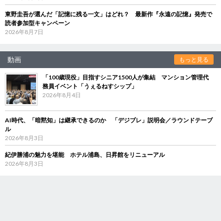
東野圭吾が選んだ「記憶に残る一文」はどれ？ 最新作『永遠の記憶』発売で
読者参加型キャンペーン
2026年8月7日
動画
もっと見る
「100歳現役」目指すシニア1500人が集結 マンション管理代
務員イベント「うぇるねすシップ」
2026年8月4日
AI時代、「暗黙知」は継承できるのか 「デジブレ」説明会／ラウンドテーブ
ル
2026年8月3日
紀伊勝浦の魅力を堪能 ホテル浦島、日昇館をリニューアル
2026年8月3日