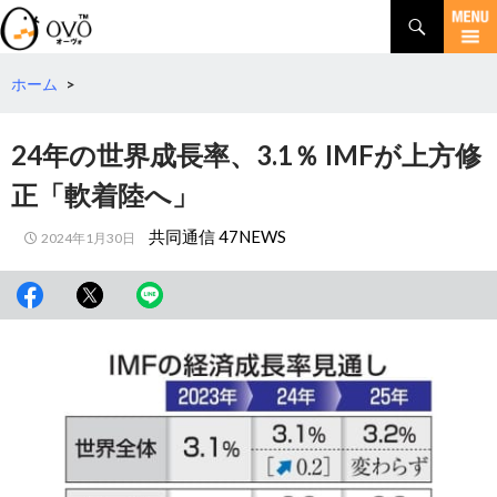
検
索
コ
ン
テ
ホーム
>
ン
ツ
24年の世界成長率、3.1％ IMFが上方修
へ
移
正「軟着陸へ」
動
共同通信 47NEWS
2024年1月30日