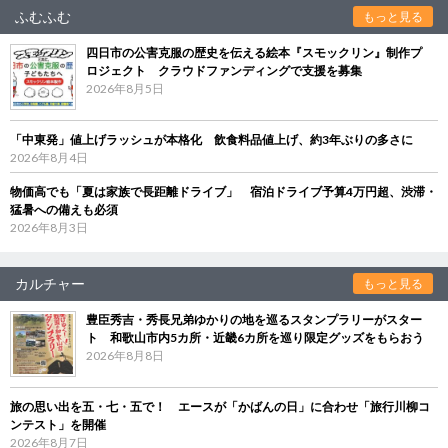
ふむふむ
もっと見る
四日市の公害克服の歴史を伝える絵本『スモックリン』制作プ
ロジェクト クラウドファンディングで支援を募集
2026年8月5日
「中東発」値上げラッシュが本格化 飲食料品値上げ、約3年ぶりの多さに
2026年8月4日
物価高でも「夏は家族で長距離ドライブ」 宿泊ドライブ予算4万円超、渋滞・
猛暑への備えも必須
2026年8月3日
カルチャー
もっと見る
豊臣秀吉・秀長兄弟ゆかりの地を巡るスタンプラリーがスター
ト 和歌山市内5カ所・近畿6カ所を巡り限定グッズをもらおう
2026年8月8日
旅の思い出を五・七・五で！ エースが「かばんの日」に合わせ「旅行川柳コ
ンテスト」を開催
2026年8月7日