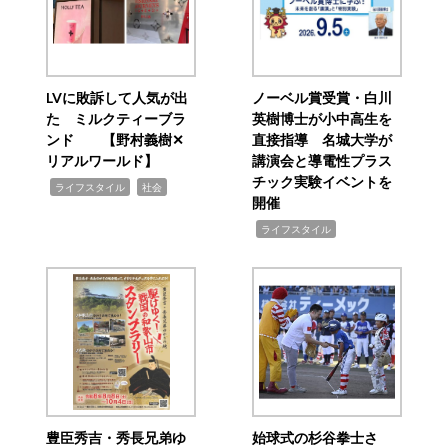
LVに敗訴して人気が出
ノーベル賞受賞・白川
た ミルクティーブラ
英樹博士が小中高生を
ンド 【野村義樹✕
直接指導 名城大学が
リアルワールド】
講演会と導電性プラス
チック実験イベントを
,
,
ライフスタイル
社会
開催
,
ライフスタイル
豊臣秀吉・秀長兄弟ゆ
始球式の杉谷拳士さ