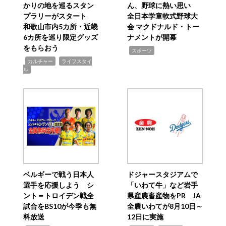
かりの地を巡るスタン
ん、野球に熱い思い
プラリーがスタート
全日本学童軟式野球大
和歌山市内5カ所・近畿
会 マクドナルド・トー
6カ所を巡り限定グッズ
ナメントが開幕
をもらおう
,
スポーツ
,
,
カルチャー
ライフスタイ
ル
ベルギーで戦う日本人
ドジャースタジアムで
選手を応援しよう シ
「いわて牛」など岩手
ント＝トロイデン戦全
県産農畜産物をPR JA
試合をBS10が今季も無
全農いわてが8月10日～
料放送
12日に実施