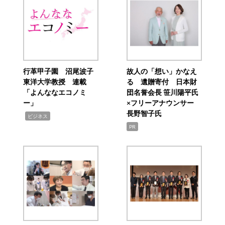
行革甲子園 沼尾波子
故人の「想い」かなえ
東洋大学教授 連載
る 遺贈寄付 日本財
「よんななエコノミ
団名誉会長 笹川陽平氏
ー」
×フリーアナウンサー
長野智子氏
,
ビジネス
PR