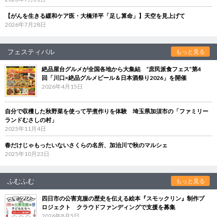
【がんを生きる緩和ケア医・大橋洋平「足し算命」】天空を見上げて
2026年7月28日
フェスティバル
もっと見る
絶品屋台グルメが全国各地から大集結 “庶民派食フェス”第4
回「川口×絶品グルメビール＆日本酒祭り2026」を開催
2026年4月15日
自分で収穫した秋野菜を使って芋煮作りを体験 埼玉県加須市の「ファミリー
ランドむさしの村」
2025年11月4日
春だけじゃもったいないさくらの名所、加治川で秋のマルシェ
2025年10月23日
ふむふむ
もっと見る
四日市の公害克服の歴史を伝える絵本『スモックリン』制作プ
ロジェクト クラウドファンディングで支援を募集
2026年8月5日