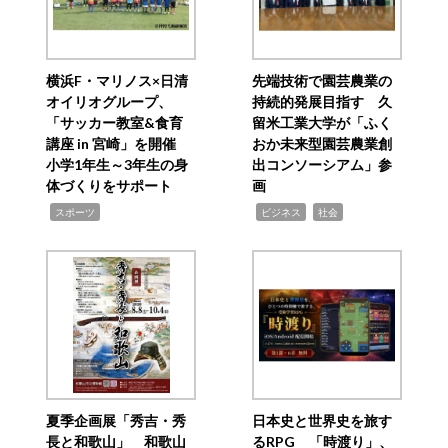
横浜F・マリノス×日清
先端技術で園芸農業の
オイリオグループ、
持続的発展目指す 久
「サッカー教室&食育
留米工業大学が「ふく
講座 in 宮崎」を開催
おか未来型園芸農業創
小学1年生～3年生の身
出コンソーシアム」参
体づくりをサポート
画
,
,
,
スポーツ
ビジネス
社会
夏季企画展「秀吉・秀
日本史と世界史を旅す
長と和歌山」 和歌山
るRPG 「時渡り」、