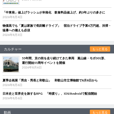
「中東発」値上げラッシュが本格化 飲食料品値上げ、約3年ぶりの多さに
2026年8月4日
物価高でも「夏は家族で長距離ドライブ」 宿泊ドライブ予算4万円超、渋滞・
猛暑への備えも必須
2026年8月3日
カルチャー
もっと見る
55年間、京の街を走り続けてきた車両 嵐山線・モボ301形、
運行開始55周年イベントを開催
2026年8月6日
夏季企画展「秀吉・秀長と和歌山」 和歌山市立博物館で8月8日から
2026年8月6日
日本史と世界史を旅するRPG 「時渡り」、iOS/Androidで配信開始
2026年8月6日
動画
もっと見る