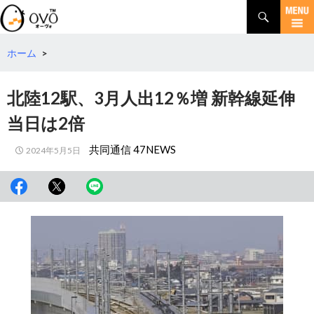
検
索
コ
ン
テ
ホーム
>
ン
ツ
北陸12駅、3月人出12％増 新幹線延伸
へ
移
当日は2倍
動
共同通信 47NEWS
2024年5月5日