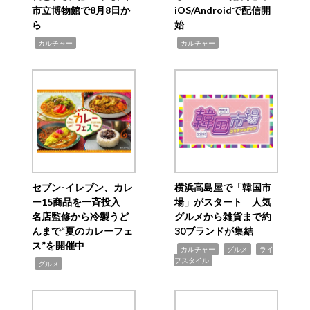
市立博物館で8月8日か
iOS/Androidで配信開
ら
始
,
,
カルチャー
カルチャー
セブン‐イレブン、カレ
横浜高島屋で「韓国市
ー15商品を一斉投入
場」がスタート 人気
名店監修から冷製うど
グルメから雑貨まで約
んまで“夏のカレーフェ
30ブランドが集結
ス”を開催中
,
,
,
カルチャー
グルメ
ライ
フスタイル
,
グルメ