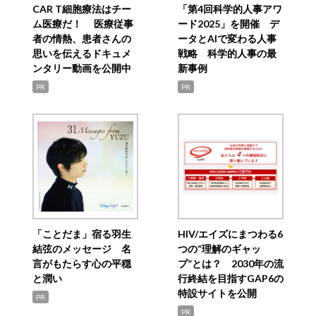
CAR T細胞療法はチー
「第4回科学的人事アワ
ム医療だ！ 医療従事
ード2025」を開催 デ
者の情熱、患者さんの
ータとAIで変わる人事
思いを伝えるドキュメ
戦略 科学的人事の最
ンタリー動画を公開中
新事例
PR
PR
「ことだま」宿る羽生
HIV/エイズにまつわる6
結弦のメッセージ 名
つの“理解のギャッ
言がもたらす心の平穏
プ”とは？ 2030年の流
と潤い
行終結を目指すGAP6の
特設サイトを公開
PR
PR