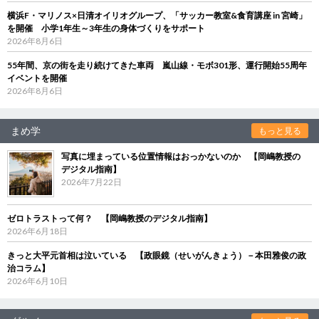
横浜F・マリノス×日清オイリオグループ、「サッカー教室&食育講座 in 宮崎」
を開催 小学1年生～3年生の身体づくりをサポート
2026年8月6日
55年間、京の街を走り続けてきた車両 嵐山線・モボ301形、運行開始55周年
イベントを開催
2026年8月6日
まめ学
もっと見る
写真に埋まっている位置情報はおっかないのか 【岡嶋教授の
デジタル指南】
2026年7月22日
ゼロトラストって何？ 【岡嶋教授のデジタル指南】
2026年6月18日
きっと大平元首相は泣いている 【政眼鏡（せいがんきょう）－本田雅俊の政
治コラム】
2026年6月10日