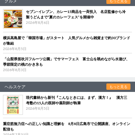
グルメ
もっと見る
セブン‐イレブン、カレー15商品を一斉投入 名店監修から冷
製うどんまで“夏のカレーフェス”を開催中
2026年8月6日
横浜高島屋で「韓国市場」がスタート 人気グルメから雑貨まで約30ブランド
が集結
2026年8月5日
「山梨県笛吹川フルーツ公園」でサマーフェス 富士山を眺めながら水遊び、
季節限定の桃のかき氷も
2026年8月3日
ヘルスケア
もっと見る
現代書林から新刊『こんなときには、まず、漢方！』 漢方三
考塾の15人の医師や薬剤師が執筆
2026年8月5日
重症筋無力症への正しい知識と理解を 8月8日広島市で公開講座、オンライン
配信も
2026年7月31日