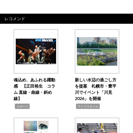
レコメンド
魂込め、あふれる躍動
新しい水辺の過ごし方
感 【正田裕生 コラ
を提案 札幌市・豊平
ム 直線・曲線・斜め
川でイベント「川見
線】
2026」を開催
,
,
スポーツ
ライフスタイル