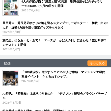
6人の作家が描く“風景と猫”の共演 歌舞伎座そばのギャラリ
ーYOHAKUで8月20日から開催
2026年8月9日
豊臣秀吉・秀長兄弟ゆかりの地を巡るスタンプラリーがスタート 和歌山市内5
カ所・近畿6カ所を巡り限定グッズをもらおう
2026年8月8日
旅の思い出を五・七・五で！ エースが「かばんの日」に合わせ「旅行川柳コ
ンテスト」を開催
2026年8月7日
動画
もっと見る
「100歳現役」目指すシニア1500人が集結 マンション管理代
務員イベント「うぇるねすシップ」
2026年8月4日
AI時代、「暗黙知」は継承できるのか 「デジブレ」説明会／ラウンドテーブ
ル
2026年8月3日
紀伊勝浦の魅力を堪能 ホテル浦島、日昇館をリニューアル