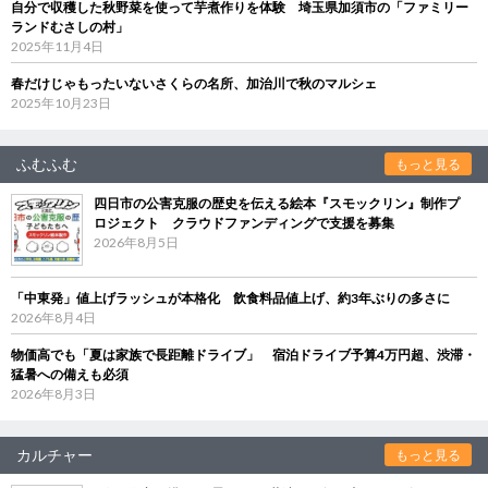
自分で収穫した秋野菜を使って芋煮作りを体験 埼玉県加須市の「ファミリー
ランドむさしの村」
2025年11月4日
春だけじゃもったいないさくらの名所、加治川で秋のマルシェ
2025年10月23日
ふむふむ
もっと見る
四日市の公害克服の歴史を伝える絵本『スモックリン』制作プ
ロジェクト クラウドファンディングで支援を募集
2026年8月5日
「中東発」値上げラッシュが本格化 飲食料品値上げ、約3年ぶりの多さに
2026年8月4日
物価高でも「夏は家族で長距離ドライブ」 宿泊ドライブ予算4万円超、渋滞・
猛暑への備えも必須
2026年8月3日
カルチャー
もっと見る