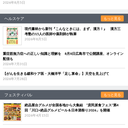
2026年8月5日
ヘルスケア
もっと見る
現代書林から新刊『こんなときには、まず、漢方！』 漢方三
考塾の15人の医師や薬剤師が執筆
2026年8月5日
重症筋無力症への正しい知識と理解を 8月8日広島市で公開講座、オンライン
配信も
2026年7月31日
【がんを生きる緩和ケア医・大橋洋平「足し算命」】天空を見上げて
2026年7月28日
フェスティバル
もっと見る
絶品屋台グルメが全国各地から大集結 “庶民派食フェス”第4
回「川口×絶品グルメビール＆日本酒祭り2026」を開催
2026年4月15日