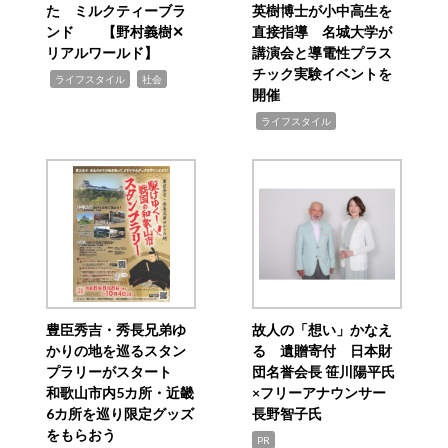
た ミルクティーブラ
英樹博士が小中高生を
ンド 【野村義樹✕
直接指導 名城大学が
リアルワールド】
講演会と導電性プラス
チック実験イベントを
,
,
ライフスタイル
社会
開催
,
ライフスタイル
豊臣秀吉・秀長兄弟ゆ
故人の「想い」かなえ
かりの地を巡るスタン
る 遺贈寄付 日本財
プラリーがスタート
団名誉会長 笹川陽平氏
和歌山市内5カ所・近畿
×フリーアナウンサー
6カ所を巡り限定グッズ
長野智子氏
をもらおう
PR