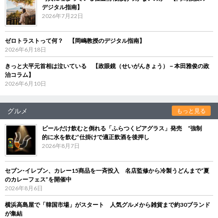
デジタル指南】
2026年7月22日
ゼロトラストって何？ 【岡嶋教授のデジタル指南】
2026年6月18日
きっと大平元首相は泣いている 【政眼鏡（せいがんきょう）－本田雅俊の政
治コラム】
2026年6月10日
グルメ
もっと見る
ビールだけ飲むと倒れる「ふらつくビアグラス」発売 “強制
的に水を飲む”仕掛けで適正飲酒を後押し
2026年8月7日
セブン‐イレブン、カレー15商品を一斉投入 名店監修から冷製うどんまで“夏
のカレーフェス”を開催中
2026年8月6日
横浜高島屋で「韓国市場」がスタート 人気グルメから雑貨まで約30ブランド
が集結