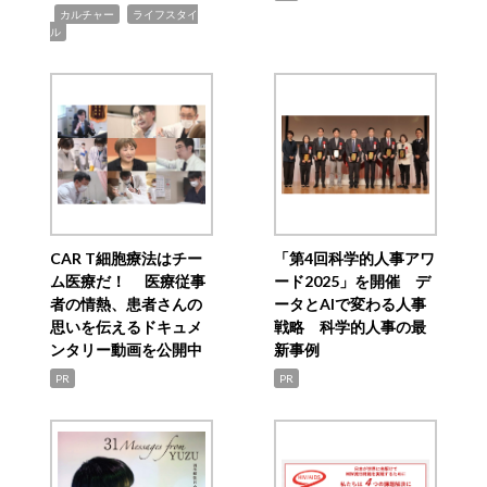
,
,
カルチャー
ライフスタイ
ル
CAR T細胞療法はチー
「第4回科学的人事アワ
ム医療だ！ 医療従事
ード2025」を開催 デ
者の情熱、患者さんの
ータとAIで変わる人事
思いを伝えるドキュメ
戦略 科学的人事の最
ンタリー動画を公開中
新事例
PR
PR