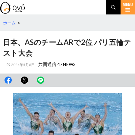
検
索
コ
ン
テ
ホーム
>
ン
ツ
日本、ASのチームARで2位 パリ五輪テ
へ
移
スト大会
動
共同通信 47NEWS
2024年5月6日