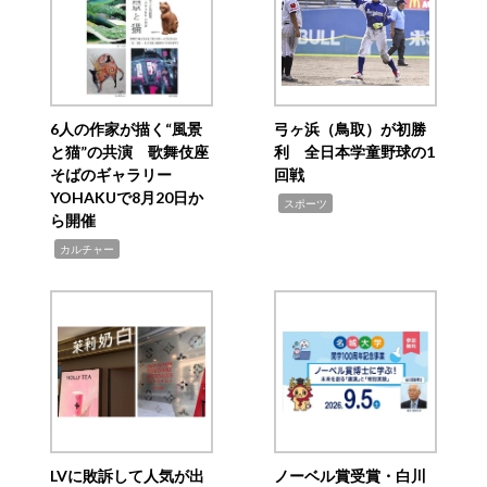
6人の作家が描く“風景
弓ヶ浜（鳥取）が初勝
と猫”の共演 歌舞伎座
利 全日本学童野球の1
そばのギャラリー
回戦
YOHAKUで8月20日か
,
スポーツ
ら開催
,
カルチャー
LVに敗訴して人気が出
ノーベル賞受賞・白川