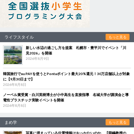
ライフスタイル
もっと見る
新しい水辺の過ごし方を提案 札幌市・豊平川でイベント「川
見2026」を開催
2026年8月9日
韓国旅行でau PAYを使うとPontaポイント最大20％還元！30万店舗以上が対象
に【9月30日まで】
2026年8月8日
ノーベル賞受賞・白川英樹博士が小中高生を直接指導 名城大学が講演会と導
電性プラスチック実験イベントを開催
2026年8月8日
まめ学
もっと見る
写真に埋まっている位置情報はおっかないのか 【岡嶋教授の