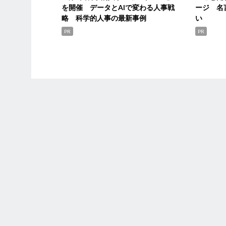
を開催 データとAIで変わる人事戦
ージ 名
略 科学的人事の最新事例
い
PR
PR