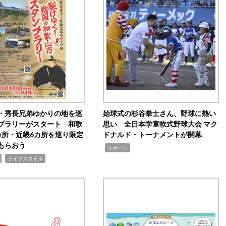
・秀長兄弟ゆかりの地を巡
始球式の杉谷拳士さん、野球に熱い
プラリーがスタート 和歌
思い 全日本学童軟式野球大会 マク
カ所・近畿6カ所を巡り限定
ドナルド・トーナメントが開幕
もらおう
,
スポーツ
,
ライフスタイル