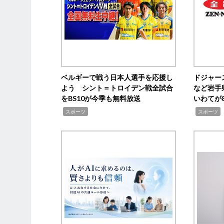
ベルギーで戦う日本人選手を応援し
ドジャー
よう シント＝トロイデン戦全試合
など岩手
をBS10が今季も無料放送
いわてが8
,
,
,
スポーツ
スポーツ