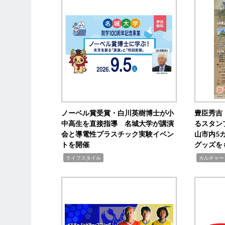
ノーベル賞受賞・白川英樹博士が小
豊臣秀吉
中高生を直接指導 名城大学が講演
るスタン
会と導電性プラスチック実験イベン
山市内5
トを開催
グッズを
,
,
ライフスタイル
カルチャー