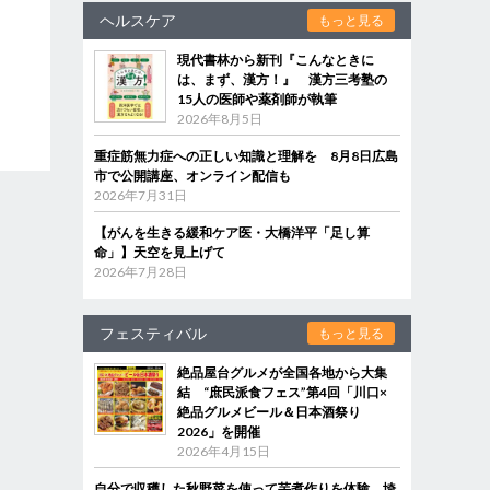
ヘルスケア
もっと見る
現代書林から新刊『こんなときに
は、まず、漢方！』 漢方三考塾の
15人の医師や薬剤師が執筆
2026年8月5日
重症筋無力症への正しい知識と理解を 8月8日広島
市で公開講座、オンライン配信も
2026年7月31日
【がんを生きる緩和ケア医・大橋洋平「足し算
命」】天空を見上げて
2026年7月28日
フェスティバル
もっと見る
絶品屋台グルメが全国各地から大集
結 “庶民派食フェス”第4回「川口×
絶品グルメビール＆日本酒祭り
2026」を開催
2026年4月15日
自分で収穫した秋野菜を使って芋煮作りを体験 埼