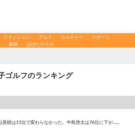
ファッション
グルメ
カルチャー
スポーツ
ス
動画
はばたけラボ
男子ゴルフのランキング
英樹は15位で変わらなかった。中島啓太は76位に下が……