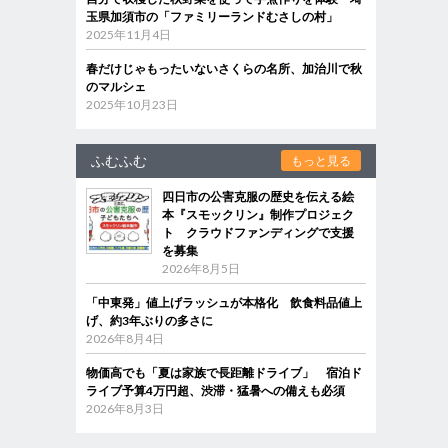
玉県加須市の「ファミリーランドむさしの村」
2025年11月4日
春だけじゃもったいないさくらの名所、加治川で秋
のマルシェ
2025年10月23日
ふむふむ
もっと見る
四日市の公害克服の歴史を伝える絵
本『スモックリン』制作プロジェク
ト クラウドファンディングで支援
を募集
2026年8月5日
「中東発」値上げラッシュが本格化 飲食料品値上
げ、約3年ぶりの多さに
2026年8月4日
物価高でも「夏は家族で長距離ドライブ」 宿泊ド
ライブ予算4万円超、渋滞・猛暑への備えも必須
2026年8月3日