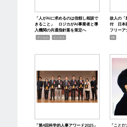
「人がAIに求めるのは信頼し相談で
故人の「
きること」 ロジカがAI事業者と導
付 日本
入機関の共通指針案を策定へ
フリーア
,
,
デジもの
ビジネス
PR
「第4回科学的人事アワード2025」
「ことだ