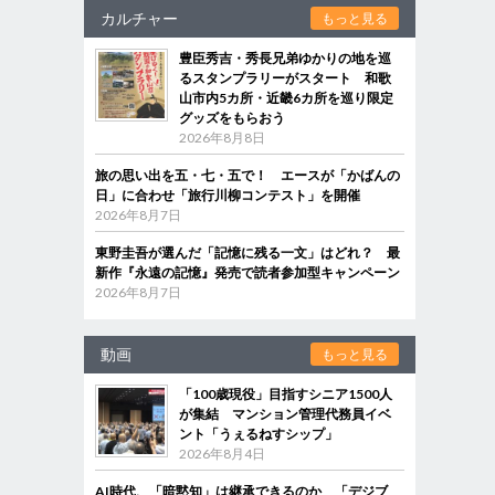
カルチャー
もっと見る
豊臣秀吉・秀長兄弟ゆかりの地を巡
るスタンプラリーがスタート 和歌
山市内5カ所・近畿6カ所を巡り限定
グッズをもらおう
2026年8月8日
旅の思い出を五・七・五で！ エースが「かばんの
日」に合わせ「旅行川柳コンテスト」を開催
2026年8月7日
東野圭吾が選んだ「記憶に残る一文」はどれ？ 最
新作『永遠の記憶』発売で読者参加型キャンペーン
2026年8月7日
動画
もっと見る
「100歳現役」目指すシニア1500人
が集結 マンション管理代務員イベ
ント「うぇるねすシップ」
2026年8月4日
AI時代、「暗黙知」は継承できるのか 「デジブ