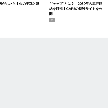
言がもたらす心の平穏と潤
ギャップ”とは？ 2030年の流行終
結を目指すGAP6の特設サイトを公
開
PR