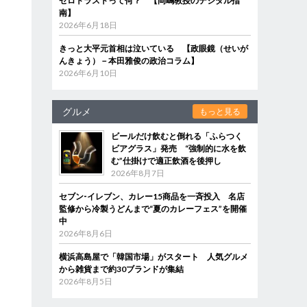
ゼロトラストって何？ 【岡嶋教授のデジタル指
南】
2026年6月18日
きっと大平元首相は泣いている 【政眼鏡（せいが
んきょう）－本田雅俊の政治コラム】
2026年6月10日
グルメ
もっと見る
ビールだけ飲むと倒れる「ふらつく
ビアグラス」発売 “強制的に水を飲
む”仕掛けで適正飲酒を後押し
2026年8月7日
セブン‐イレブン、カレー15商品を一斉投入 名店
監修から冷製うどんまで“夏のカレーフェス”を開催
中
2026年8月6日
横浜高島屋で「韓国市場」がスタート 人気グルメ
から雑貨まで約30ブランドが集結
2026年8月5日