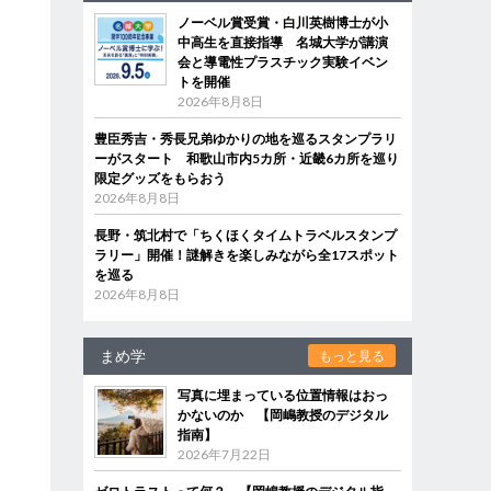
ノーベル賞受賞・白川英樹博士が小
中高生を直接指導 名城大学が講演
会と導電性プラスチック実験イベン
トを開催
2026年8月8日
豊臣秀吉・秀長兄弟ゆかりの地を巡るスタンプラリ
ーがスタート 和歌山市内5カ所・近畿6カ所を巡り
限定グッズをもらおう
2026年8月8日
長野・筑北村で「ちくほくタイムトラベルスタンプ
ラリー」開催！謎解きを楽しみながら全17スポット
を巡る
2026年8月8日
まめ学
もっと見る
写真に埋まっている位置情報はおっ
かないのか 【岡嶋教授のデジタル
指南】
2026年7月22日