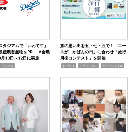
スタジアムで「いわて牛」
旅の思い出を五・七・五で！ エー
県産農畜産物をPR JA全農
スが「かばんの日」に合わせ「旅行
月10日～12日に実施
川柳コンテスト」を開催
,
,
,
ビジネス
おでかけ
ファッション
ライフスタイル