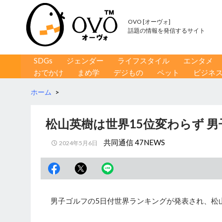
OVO [オーヴォ]
話題の情報を発信するサイト
コンテンツへ移動
検
SDGs
ジェンダー
ライフスタイル
エンタメ
索
おでかけ
まめ学
デジもの
ペット
ビジネ
ホーム
>
松山英樹は世界15位変わらず 
共同通信 47NEWS
2024年5月6日
男子ゴルフの5日付世界ランキングが発表され、松山