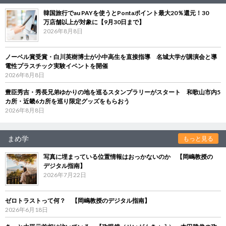
韓国旅行でau PAYを使うとPontaポイント最大20％還元！30
万店舗以上が対象に【9月30日まで】
2026年8月8日
ノーベル賞受賞・白川英樹博士が小中高生を直接指導 名城大学が講演会と導
電性プラスチック実験イベントを開催
2026年8月8日
豊臣秀吉・秀長兄弟ゆかりの地を巡るスタンプラリーがスタート 和歌山市内5
カ所・近畿6カ所を巡り限定グッズをもらおう
2026年8月8日
まめ学
もっと見る
写真に埋まっている位置情報はおっかないのか 【岡嶋教授の
デジタル指南】
2026年7月22日
ゼロトラストって何？ 【岡嶋教授のデジタル指南】
2026年6月18日