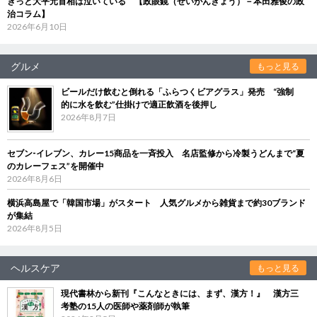
きっと大平元首相は泣いている 【政眼鏡（せいがんきょう）－本田雅俊の政
治コラム】
2026年6月10日
グルメ
もっと見る
ビールだけ飲むと倒れる「ふらつくビアグラス」発売 “強制
的に水を飲む”仕掛けで適正飲酒を後押し
2026年8月7日
セブン‐イレブン、カレー15商品を一斉投入 名店監修から冷製うどんまで“夏
のカレーフェス”を開催中
2026年8月6日
横浜高島屋で「韓国市場」がスタート 人気グルメから雑貨まで約30ブランド
が集結
2026年8月5日
ヘルスケア
もっと見る
現代書林から新刊『こんなときには、まず、漢方！』 漢方三
考塾の15人の医師や薬剤師が執筆