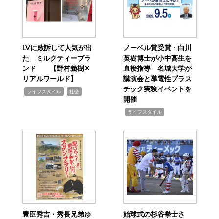
LVに敗訴して人気が出
ノーベル賞受賞・白川
た ミルクティーブラ
英樹博士が小中高生を
ンド 【野村義樹✕
直接指導 名城大学が
リアルワールド】
講演会と導電性プラス
チック実験イベントを
,
,
ライフスタイル
社会
開催
,
ライフスタイル
豊臣秀吉・秀長兄弟ゆ
始球式の杉谷拳士さ