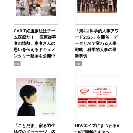
CAR T細胞療法はチー
「第4回科学的人事アワ
ム医療だ！ 医療従事
ード2025」を開催 デ
者の情熱、患者さんの
ータとAIで変わる人事
思いを伝えるドキュメ
戦略 科学的人事の最
ンタリー動画を公開中
新事例
PR
PR
「ことだま」宿る羽生
HIV/エイズにまつわる6
結弦のメッセージ 名
つの“理解のギャッ