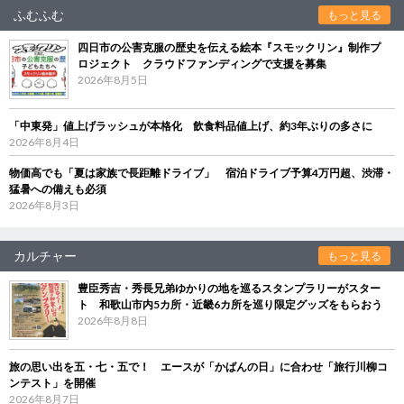
ふむふむ
もっと見る
四日市の公害克服の歴史を伝える絵本『スモックリン』制作プ
ロジェクト クラウドファンディングで支援を募集
2026年8月5日
「中東発」値上げラッシュが本格化 飲食料品値上げ、約3年ぶりの多さに
2026年8月4日
物価高でも「夏は家族で長距離ドライブ」 宿泊ドライブ予算4万円超、渋滞・
猛暑への備えも必須
2026年8月3日
カルチャー
もっと見る
豊臣秀吉・秀長兄弟ゆかりの地を巡るスタンプラリーがスター
ト 和歌山市内5カ所・近畿6カ所を巡り限定グッズをもらおう
2026年8月8日
旅の思い出を五・七・五で！ エースが「かばんの日」に合わせ「旅行川柳コ
ンテスト」を開催
2026年8月7日