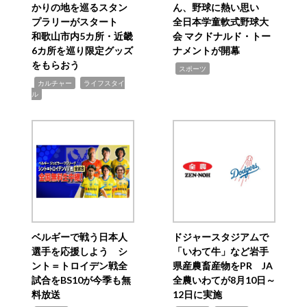
かりの地を巡るスタン
ん、野球に熱い思い
プラリーがスタート
全日本学童軟式野球大
和歌山市内5カ所・近畿
会 マクドナルド・トー
6カ所を巡り限定グッズ
ナメントが開幕
をもらおう
,
スポーツ
,
,
カルチャー
ライフスタイ
ル
ベルギーで戦う日本人
ドジャースタジアムで
選手を応援しよう シ
「いわて牛」など岩手
ント＝トロイデン戦全
県産農畜産物をPR JA
試合をBS10が今季も無
全農いわてが8月10日～
料放送
12日に実施