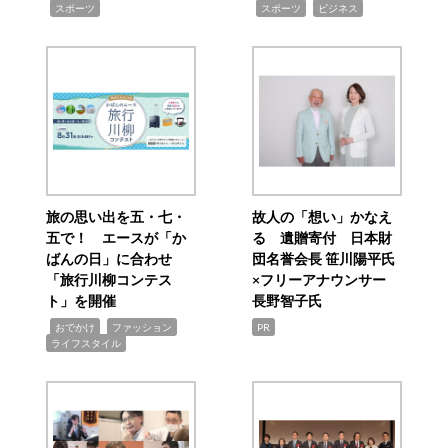
,
,
,
スポーツ
スポーツ
ビジネス
旅の思い出を五・七・
故人の「想い」かなえ
五で！ エースが「か
る 遺贈寄付 日本財
ばんの日」に合わせ
団名誉会長 笹川陽平氏
「旅行川柳コンテス
×フリーアナウンサー
ト」を開催
長野智子氏
,
,
,
おでかけ
ファッション
PR
ライフスタイル