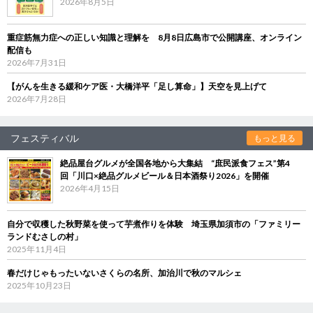
2026年8月5日
重症筋無力症への正しい知識と理解を 8月8日広島市で公開講座、オンライン
配信も
2026年7月31日
【がんを生きる緩和ケア医・大橋洋平「足し算命」】天空を見上げて
2026年7月28日
フェスティバル
もっと見る
絶品屋台グルメが全国各地から大集結 “庶民派食フェス”第4
回「川口×絶品グルメビール＆日本酒祭り2026」を開催
2026年4月15日
自分で収穫した秋野菜を使って芋煮作りを体験 埼玉県加須市の「ファミリー
ランドむさしの村」
2025年11月4日
春だけじゃもったいないさくらの名所、加治川で秋のマルシェ
2025年10月23日