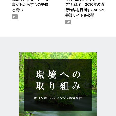
言がもたらす心の平穏
プ”とは？ 2030年の流
と潤い
行終結を目指すGAP6の
特設サイトを公開
PR
PR