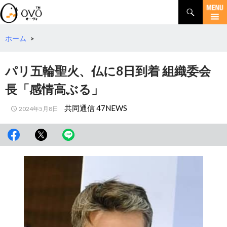
検
索
コ
ン
テ
ホーム
>
ン
ツ
パリ五輪聖火、仏に8日到着 組織委会
へ
移
長「感情高ぶる」
動
共同通信 47NEWS
2024年5月8日