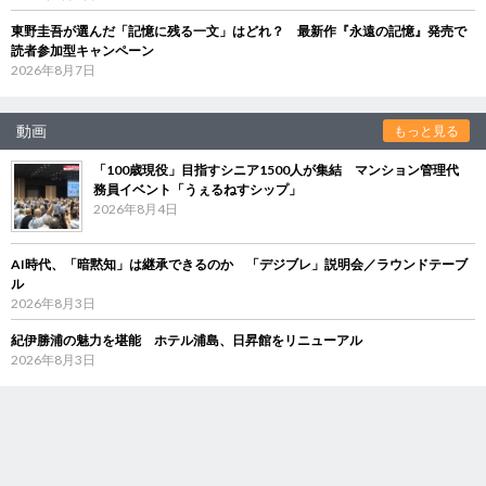
東野圭吾が選んだ「記憶に残る一文」はどれ？ 最新作『永遠の記憶』発売で
読者参加型キャンペーン
2026年8月7日
動画
もっと見る
「100歳現役」目指すシニア1500人が集結 マンション管理代
務員イベント「うぇるねすシップ」
2026年8月4日
AI時代、「暗黙知」は継承できるのか 「デジブレ」説明会／ラウンドテーブ
ル
2026年8月3日
紀伊勝浦の魅力を堪能 ホテル浦島、日昇館をリニューアル
2026年8月3日