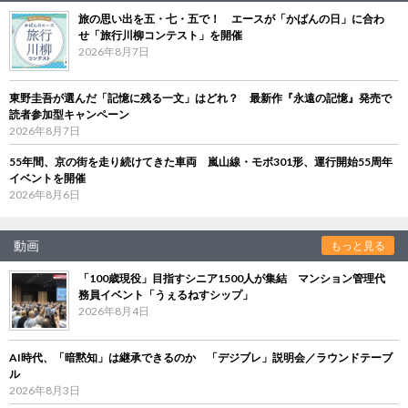
旅の思い出を五・七・五で！ エースが「かばんの日」に合わ
せ「旅行川柳コンテスト」を開催
2026年8月7日
東野圭吾が選んだ「記憶に残る一文」はどれ？ 最新作『永遠の記憶』発売で
読者参加型キャンペーン
2026年8月7日
55年間、京の街を走り続けてきた車両 嵐山線・モボ301形、運行開始55周年
イベントを開催
2026年8月6日
動画
もっと見る
「100歳現役」目指すシニア1500人が集結 マンション管理代
務員イベント「うぇるねすシップ」
2026年8月4日
AI時代、「暗黙知」は継承できるのか 「デジブレ」説明会／ラウンドテーブ
ル
2026年8月3日