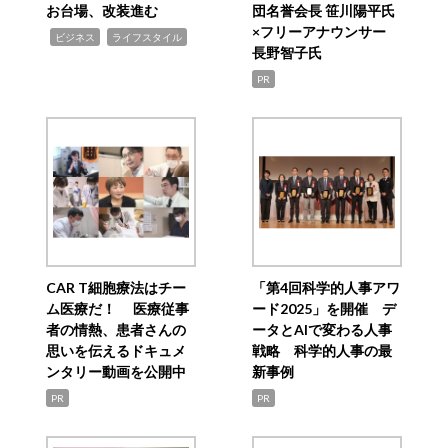
お台場、改装進む
団名誉会長 笹川陽平氏
×フリーアナウンサー
,
,
ビジネス
ライフスタイル
長野智子氏
PR
CAR T細胞療法はチー
「第4回科学的人事アワ
ム医療だ！ 医療従事
ード2025」を開催 デ
者の情熱、患者さんの
ータとAIで変わる人事
思いを伝えるドキュメ
戦略 科学的人事の最
ンタリー動画を公開中
新事例
PR
PR