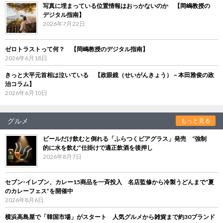
写真に埋まっている位置情報はおっかないのか 【岡嶋教授の
デジタル指南】
2026年7月22日
ゼロトラストって何？ 【岡嶋教授のデジタル指南】
2026年6月18日
きっと大平元首相は泣いている 【政眼鏡（せいがんきょう）－本田雅俊の政
治コラム】
2026年6月10日
グルメ
もっと見る
ビールだけ飲むと倒れる「ふらつくビアグラス」発売 “強制
的に水を飲む”仕掛けで適正飲酒を後押し
2026年8月7日
セブン‐イレブン、カレー15商品を一斉投入 名店監修から冷製うどんまで“夏
のカレーフェス”を開催中
2026年8月6日
横浜高島屋で「韓国市場」がスタート 人気グルメから雑貨まで約30ブランド