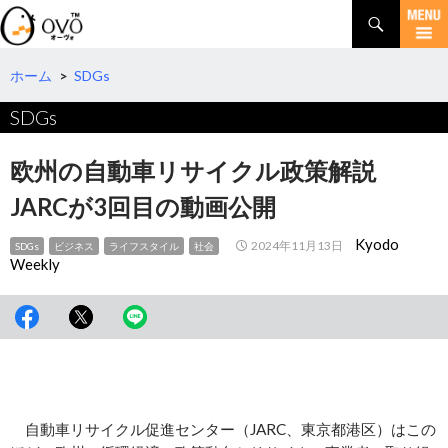
検
索
コ
ン
テ
ホーム
>
SDGs
ン
SDGs
ツ
へ
移
欧州の自動車リサイクル政策解説
動
JARCが3回目の動画公開
Kyodo
2024年11月13日
SDGs
ビジネス
ライフスタイル
社会
Weekly
自動車リサイクル促進センター（JARC、東京都港区）はこの