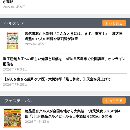
が集結
2026年8月5日
ヘルスケア
もっと見る
現代書林から新刊『こんなときには、まず、漢方！』 漢方三
考塾の15人の医師や薬剤師が執筆
2026年8月5日
重症筋無力症への正しい知識と理解を 8月8日広島市で公開講座、オンライン
配信も
2026年7月31日
【がんを生きる緩和ケア医・大橋洋平「足し算命」】天空を見上げて
2026年7月28日
フェスティバル
もっと見る
絶品屋台グルメが全国各地から大集結 “庶民派食フェス”第4
回「川口×絶品グルメビール＆日本酒祭り2026」を開催
2026年4月15日