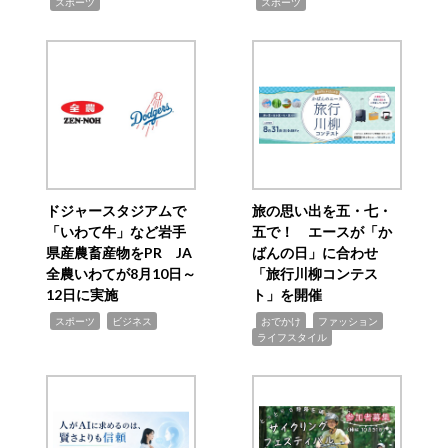
,
,
スポーツ
スポーツ
ドジャースタジアムで
旅の思い出を五・七・
「いわて牛」など岩手
五で！ エースが「か
県産農畜産物をPR JA
ばんの日」に合わせ
全農いわてが8月10日～
「旅行川柳コンテス
12日に実施
ト」を開催
,
,
,
,
,
スポーツ
ビジネス
おでかけ
ファッション
ライフスタイル