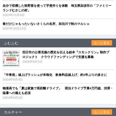
自分で収穫した秋野菜を使って芋煮作りを体験 埼玉県加須市の「ファミリー
ランドむさしの村」
2025年11月4日
春だけじゃもったいないさくらの名所、加治川で秋のマルシェ
2025年10月23日
ふむふむ
もっと見る
四日市の公害克服の歴史を伝える絵本『スモックリン』制作プ
ロジェクト クラウドファンディングで支援を募集
2026年8月5日
「中東発」値上げラッシュが本格化 飲食料品値上げ、約3年ぶりの多さに
2026年8月4日
物価高でも「夏は家族で長距離ドライブ」 宿泊ドライブ予算4万円超、渋滞・
猛暑への備えも必須
2026年8月3日
カルチャー
もっと見る