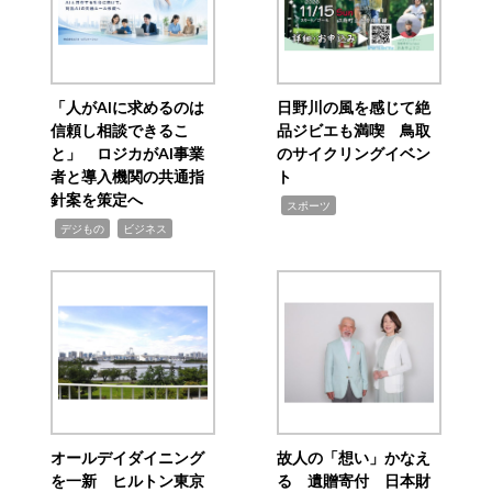
「人がAIに求めるのは
日野川の風を感じて絶
信頼し相談できるこ
品ジビエも満喫 鳥取
と」 ロジカがAI事業
のサイクリングイベン
者と導入機関の共通指
ト
針案を策定へ
,
スポーツ
,
,
デジもの
ビジネス
オールデイダイニング
故人の「想い」かなえ
を一新 ヒルトン東京
る 遺贈寄付 日本財