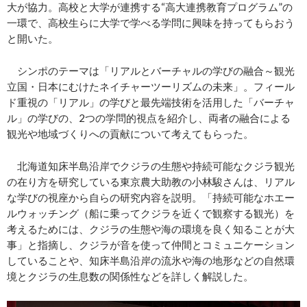
大が協力。高校と大学が連携する“高大連携教育プログラム”の
一環で、高校生らに大学で学べる学問に興味を持ってもらおう
と開いた。
シンポのテーマは「リアルとバーチャルの学びの融合～観光
立国・日本にむけたネイチャーツーリズムの未来」。フィール
ド重視の「リアル」の学びと最先端技術を活用した「バーチャ
ル」の学びの、2つの学問的視点を紹介し、両者の融合による
観光や地域づくりへの貢献について考えてもらった。
北海道知床半島沿岸でクジラの生態や持続可能なクジラ観光
の在り方を研究している東京農大助教の小林駿さんは、リアル
な学びの視座から自らの研究内容を説明。「持続可能なホエー
ルウォッチング（船に乗ってクジラを近くで観察する観光）を
考えるためには、クジラの生態や海の環境を良く知ることが大
事」と指摘し、クジラが音を使って仲間とコミュニケーション
していることや、知床半島沿岸の流氷や海の地形などの自然環
境とクジラの生息数の関係性などを詳しく解説した。