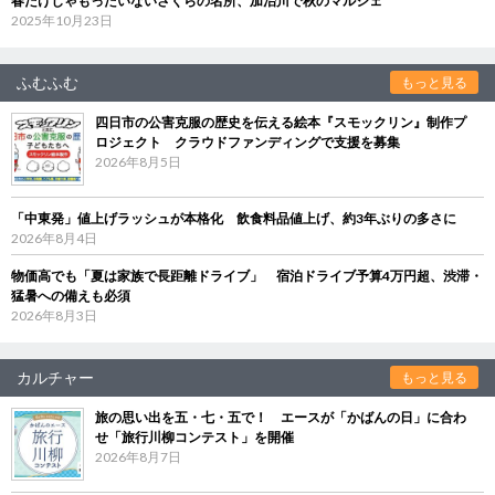
春だけじゃもったいないさくらの名所、加治川で秋のマルシェ
2025年10月23日
ふむふむ
もっと見る
四日市の公害克服の歴史を伝える絵本『スモックリン』制作プ
ロジェクト クラウドファンディングで支援を募集
2026年8月5日
「中東発」値上げラッシュが本格化 飲食料品値上げ、約3年ぶりの多さに
2026年8月4日
物価高でも「夏は家族で長距離ドライブ」 宿泊ドライブ予算4万円超、渋滞・
猛暑への備えも必須
2026年8月3日
カルチャー
もっと見る
旅の思い出を五・七・五で！ エースが「かばんの日」に合わ
せ「旅行川柳コンテスト」を開催
2026年8月7日