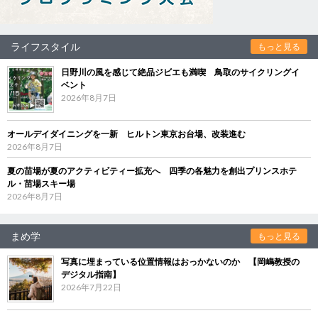
ライフスタイル
もっと見る
日野川の風を感じて絶品ジビエも満喫 鳥取のサイクリングイ
ベント
2026年8月7日
オールデイダイニングを一新 ヒルトン東京お台場、改装進む
2026年8月7日
夏の苗場が夏のアクティビティー拡充へ 四季の各魅力を創出プリンスホテ
ル・苗場スキー場
2026年8月7日
まめ学
もっと見る
写真に埋まっている位置情報はおっかないのか 【岡嶋教授の
デジタル指南】
2026年7月22日