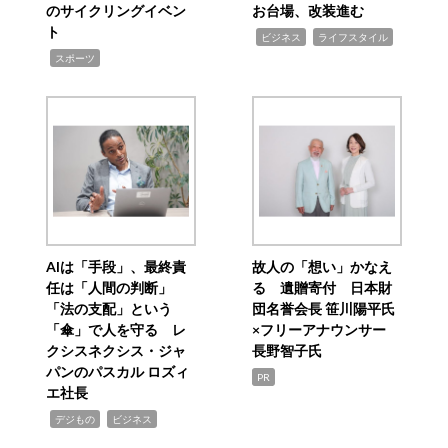
のサイクリングイベン
お台場、改装進む
ト
,
,
ビジネス
ライフスタイル
,
スポーツ
AIは「手段」、最終責
故人の「想い」かなえ
任は「人間の判断」
る 遺贈寄付 日本財
「法の支配」という
団名誉会長 笹川陽平氏
「傘」で人を守る レ
×フリーアナウンサー
クシスネクシス・ジャ
長野智子氏
パンのパスカル ロズィ
PR
エ社長
,
,
デジもの
ビジネス