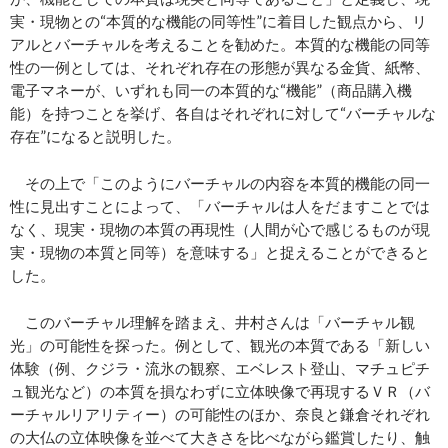
実・現物との“本質的な機能の同等性”に着目した観点から、リ
アルとバーチャルを考えることを勧めた。本質的な機能の同等
性の一例としては、それぞれ存在の形態が異なる金貨、紙幣、
電子マネーが、いずれも同一の本質的な“機能”（商品購入機
能）を持つことを挙げ、各自はそれぞれに対して“バーチャルな
存在”になると説明した。
その上で「このようにバーチャルの内容を本質的機能の同一
性に見出すことによって、「バーチャルは人をだますことでは
なく、現実・現物の本質の再現性（人間が心で感じるものが現
実・現物の本質と同等）を意味する」と捉えることができると
した。
このバーチャル理解を踏まえ、井村さんは「バーチャル観
光」の可能性を探った。例として、観光の本質である「新しい
体験（例、クジラ・流氷の観察、エベレスト登山、マチュピチ
ュ観光など）の本質を損なわずに立体映像で再現するＶＲ（バ
ーチャルリアリティー）の可能性のほか、奈良と鎌倉それぞれ
の大仏の立体映像を並べて大きさを比べながら鑑賞したり、触