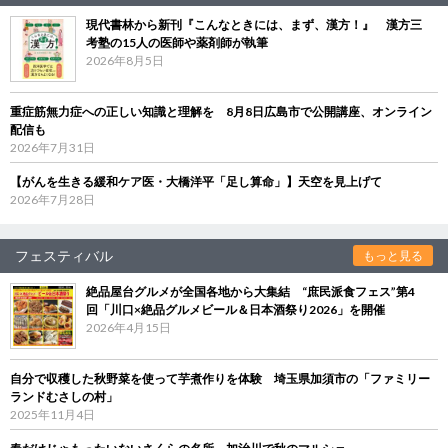
現代書林から新刊『こんなときには、まず、漢方！』 漢方三
考塾の15人の医師や薬剤師が執筆
2026年8月5日
重症筋無力症への正しい知識と理解を 8月8日広島市で公開講座、オンライン
配信も
2026年7月31日
【がんを生きる緩和ケア医・大橋洋平「足し算命」】天空を見上げて
2026年7月28日
フェスティバル
もっと見る
絶品屋台グルメが全国各地から大集結 “庶民派食フェス”第4
回「川口×絶品グルメビール＆日本酒祭り2026」を開催
2026年4月15日
自分で収穫した秋野菜を使って芋煮作りを体験 埼玉県加須市の「ファミリー
ランドむさしの村」
2025年11月4日