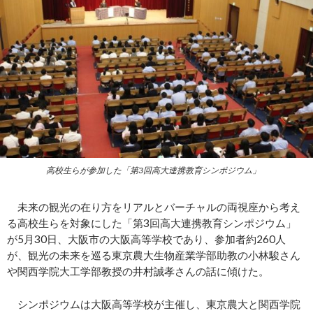
高校生らが参加した「第3回高大連携教育シンポジウム」
未来の観光の在り方をリアルとバーチャルの両視座から考え
る高校生らを対象にした「第3回高大連携教育シンポジウム」
が5月30日、大阪市の大阪高等学校であり、参加者約260人
が、観光の未来を巡る東京農大生物産業学部助教の小林駿さん
や関西学院大工学部教授の井村誠孝さんの話に傾けた。
シンポジウムは大阪高等学校が主催し、東京農大と関西学院