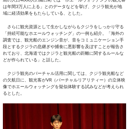
は年間3万人に上る」とのデータなどを挙げ、クジラ観光が地
域に経済効果をもたらしている、とした。
さらに観光資源として生かしながらもクジラをしっかり守る
「持続可能なホエールウォッチング」の一例も紹介。「海外の
調査では、観光船のエンジン音が、音をコミュニケーション手
段とするクジラの息継ぎや捕食に悪影響を及ぼすことが報告さ
れており、北海道ではクジラと観光船の距離に関するルールな
どが作られている」と話した。
クジラ観光のバーチャル活用に関しては、クジラ観光船など
の欠航日に、観光客がVR（バーチャルリアリティー）の立体映
像でホエールウォッチングを疑似体験する試みなどが考えられ
るとした。