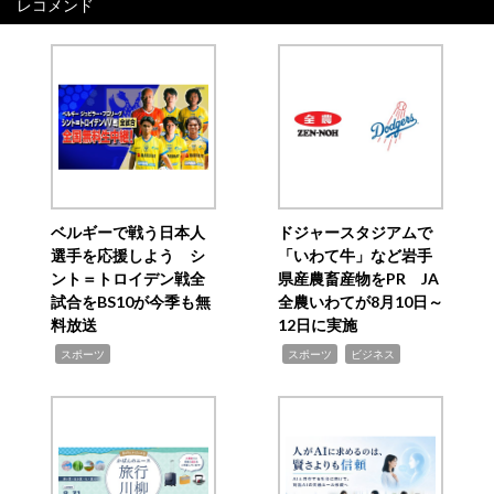
レコメンド
ベルギーで戦う日本人
ドジャースタジアムで
選手を応援しよう シ
「いわて牛」など岩手
ント＝トロイデン戦全
県産農畜産物をPR JA
試合をBS10が今季も無
全農いわてが8月10日～
料放送
12日に実施
,
,
,
スポーツ
スポーツ
ビジネス