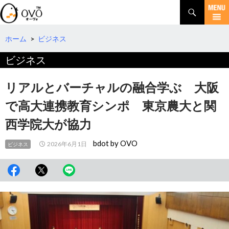
検
索
コ
ン
テ
ホーム
>
ビジネス
ン
ビジネス
ツ
へ
移
リアルとバーチャルの融合学ぶ 大阪
動
で高大連携教育シンポ 東京農大と関
西学院大が協力
bdot by OVO
2026年6月1日
ビジネス