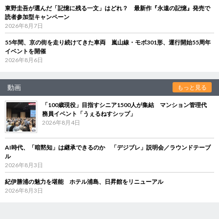
東野圭吾が選んだ「記憶に残る一文」はどれ？ 最新作『永遠の記憶』発売で
読者参加型キャンペーン
2026年8月7日
55年間、京の街を走り続けてきた車両 嵐山線・モボ301形、運行開始55周年
イベントを開催
2026年8月6日
動画
もっと見る
「100歳現役」目指すシニア1500人が集結 マンション管理代
務員イベント「うぇるねすシップ」
2026年8月4日
AI時代、「暗黙知」は継承できるのか 「デジブレ」説明会／ラウンドテーブ
ル
2026年8月3日
紀伊勝浦の魅力を堪能 ホテル浦島、日昇館をリニューアル
2026年8月3日