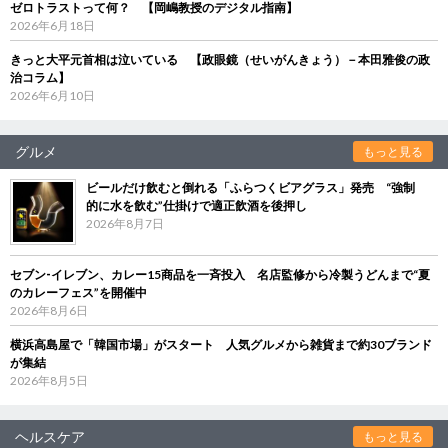
ゼロトラストって何？ 【岡嶋教授のデジタル指南】
2026年6月18日
きっと大平元首相は泣いている 【政眼鏡（せいがんきょう）－本田雅俊の政
治コラム】
2026年6月10日
グルメ
もっと見る
ビールだけ飲むと倒れる「ふらつくビアグラス」発売 “強制
的に水を飲む”仕掛けで適正飲酒を後押し
2026年8月7日
セブン‐イレブン、カレー15商品を一斉投入 名店監修から冷製うどんまで“夏
のカレーフェス”を開催中
2026年8月6日
横浜高島屋で「韓国市場」がスタート 人気グルメから雑貨まで約30ブランド
が集結
2026年8月5日
ヘルスケア
もっと見る