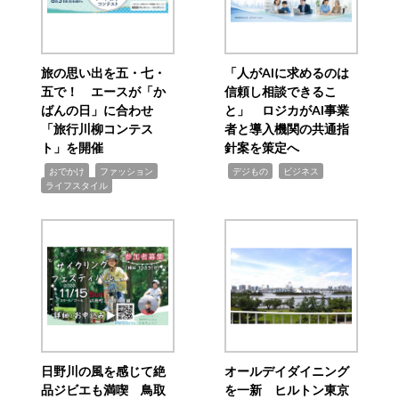
旅の思い出を五・七・
「人がAIに求めるのは
五で！ エースが「か
信頼し相談できるこ
ばんの日」に合わせ
と」 ロジカがAI事業
「旅行川柳コンテス
者と導入機関の共通指
ト」を開催
針案を策定へ
,
,
,
,
,
おでかけ
ファッション
デジもの
ビジネス
ライフスタイル
日野川の風を感じて絶
オールデイダイニング
品ジビエも満喫 鳥取
を一新 ヒルトン東京