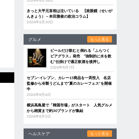
2026年6月18日
きっと大平元首相は泣いている 【政眼鏡（せいが
んきょう）－本田雅俊の政治コラム】
2026年6月10日
グルメ
もっと見る
ビールだけ飲むと倒れる「ふらつく
ビアグラス」発売 “強制的に水を飲
む”仕掛けで適正飲酒を後押し
2026年8月7日
セブン‐イレブン、カレー15商品を一斉投入 名店
監修から冷製うどんまで“夏のカレーフェス”を開催
中
2026年8月6日
横浜高島屋で「韓国市場」がスタート 人気グルメ
から雑貨まで約30ブランドが集結
2026年8月5日
ヘルスケア
もっと見る