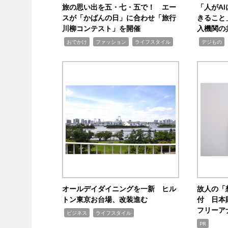
旅の思い出を五・七・五で！ エー
「人がA
スが「かばんの日」に合わせ「旅行
きること
川柳コンテスト」を開催
入機関の
,
,
,
,
,
おでかけ
ファッション
ライフスタイル
デジもの
オールデイダイニングを一新 ヒル
故人の「
トン東京お台場、改装進む
付 日本
フリーア
,
,
ビジネス
ライフスタイル
PR