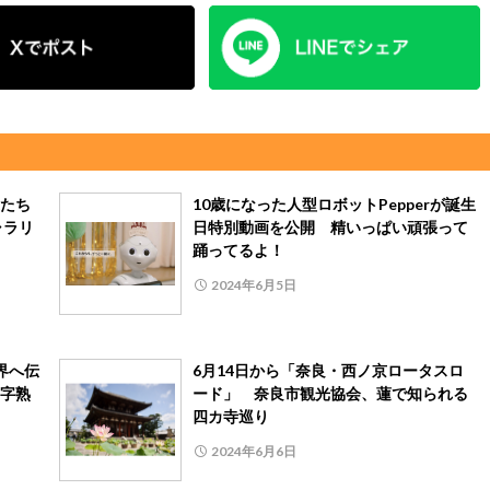
たち
10歳になった人型ロボットPepperが誕生
ャラリ
日特別動画を公開 精いっぱい頑張って
踊ってるよ！
2024年6月5日
界へ伝
6月14日から「奈良・西ノ京ロータスロ
字熟
ード」 奈良市観光協会、蓮で知られる
四カ寺巡り
2024年6月6日