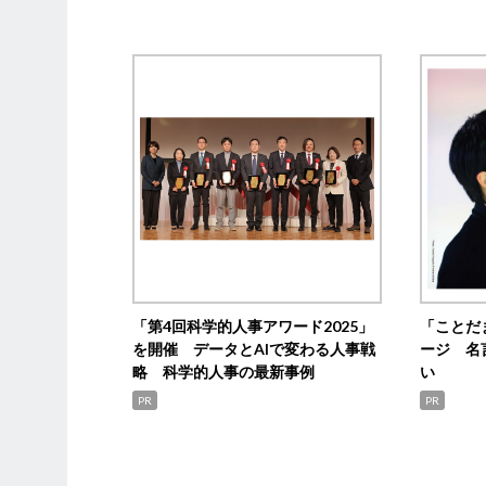
「第4回科学的人事アワード2025」
「ことだ
を開催 データとAIで変わる人事戦
ージ 名
略 科学的人事の最新事例
い
PR
PR