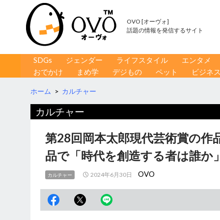
OVO [オーヴォ]
話題の情報を発信するサイト
コンテンツへ移動
検
SDGs
ジェンダー
ライフスタイル
エンタメ
索
おでかけ
まめ学
デジもの
ペット
ビジネ
ホーム
>
カルチャー
カルチャー
第28回岡本太郎現代芸術賞の作品
品で「時代を創造する者は誰か
OVO
2024年6月30日
カルチャー