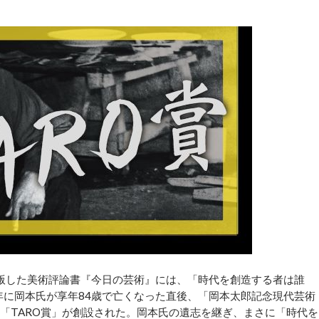
出版した美術評論書『今日の芸術』には、「時代を創造する者は誰
年に岡本氏が享年84歳で亡くなった直後、「岡本太郎記念現代芸術
通称「TARO賞」が創設された。岡本氏の遺志を継ぎ、まさに「時代を