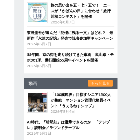
旅の思い出を五・七・五で！ エー
スが「かばんの日」に合わせ「旅行
川柳コンテスト」を開催
2026年8月7日
東野圭吾が選んだ「記憶に残る一文」はどれ？ 最
新作『永遠の記憶』発売で読者参加型キャンペーン
2026年8月7日
55年間、京の街を走り続けてきた車両 嵐山線・モ
ボ301形、運行開始55周年イベントを開催
2026年8月6日
動画
もっと見る
「100歳現役」目指すシニア1500人
が集結 マンション管理代務員イベ
ント「うぇるねすシップ」
2026年8月4日
AI時代、「暗黙知」は継承できるのか 「デジブ
レ」説明会／ラウンドテーブル
2026年8月3日