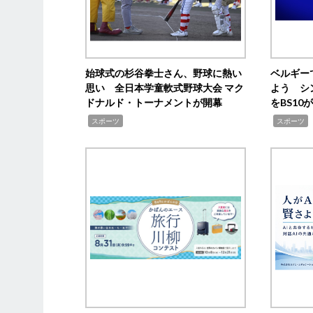
始球式の杉谷拳士さん、野球に熱い
ベルギー
思い 全日本学童軟式野球大会 マク
よう シ
ドナルド・トーナメントが開幕
をBS1
,
,
スポーツ
スポーツ