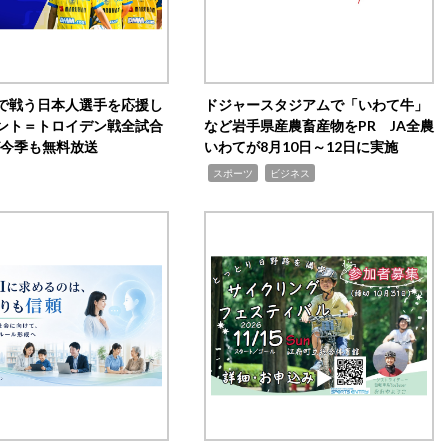
で戦う日本人選手を応援し
ドジャースタジアムで「いわて牛」
ント＝トロイデン戦全試合
など岩手県産農畜産物をPR JA全農
0が今季も無料放送
いわてが8月10日～12日に実施
,
,
スポーツ
ビジネス