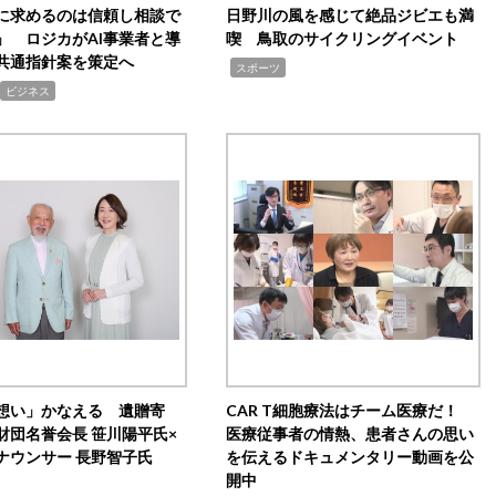
Iに求めるのは信頼し相談で
日野川の風を感じて絶品ジビエも満
」 ロジカがAI事業者と導
喫 鳥取のサイクリングイベント
共通指針案を策定へ
,
スポーツ
ビジネス
想い」かなえる 遺贈寄
CAR T細胞療法はチーム医療だ！
財団名誉会長 笹川陽平氏×
医療従事者の情熱、患者さんの思い
ナウンサー 長野智子氏
を伝えるドキュメンタリー動画を公
開中