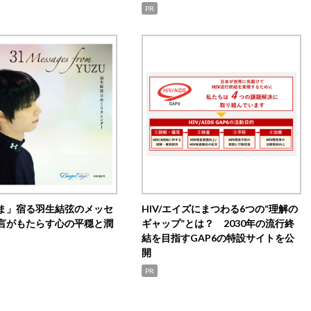
PR
ま」宿る羽生結弦のメッセ
HIV/エイズにまつわる6つの“理解の
言がもたらす心の平穏と潤
ギャップ”とは？ 2030年の流行終
結を目指すGAP6の特設サイトを公
開
PR