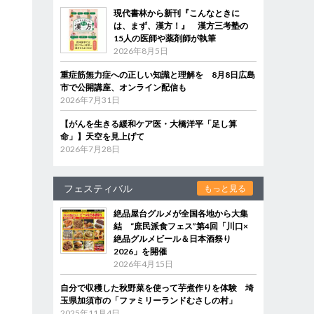
現代書林から新刊『こんなときに
は、まず、漢方！』 漢方三考塾の
15人の医師や薬剤師が執筆
2026年8月5日
重症筋無力症への正しい知識と理解を 8月8日広島
市で公開講座、オンライン配信も
2026年7月31日
【がんを生きる緩和ケア医・大橋洋平「足し算
命」】天空を見上げて
2026年7月28日
フェスティバル
もっと見る
絶品屋台グルメが全国各地から大集
結 “庶民派食フェス”第4回「川口×
絶品グルメビール＆日本酒祭り
2026」を開催
2026年4月15日
自分で収穫した秋野菜を使って芋煮作りを体験 埼
玉県加須市の「ファミリーランドむさしの村」
2025年11月4日