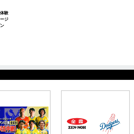
体験
ージ
ン