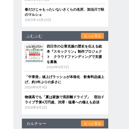
春だけじゃもったいないさくらの名所、加治川で秋
のマルシェ
2025年10月23日
ふむふむ
もっと見る
四日市の公害克服の歴史を伝える絵
本『スモックリン』制作プロジェク
ト クラウドファンディングで支援
を募集
2026年8月5日
「中東発」値上げラッシュが本格化 飲食料品値上
げ、約3年ぶりの多さに
2026年8月4日
物価高でも「夏は家族で長距離ドライブ」 宿泊ド
ライブ予算4万円超、渋滞・猛暑への備えも必須
2026年8月3日
カルチャー
もっと見る