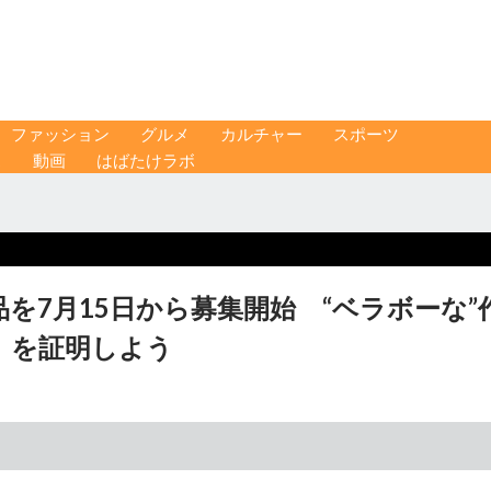
ファッション
グルメ
カルチャー
スポーツ
ス
動画
はばたけラボ
を7月15日から募集開始 “ベラボーな”
」を証明しよう