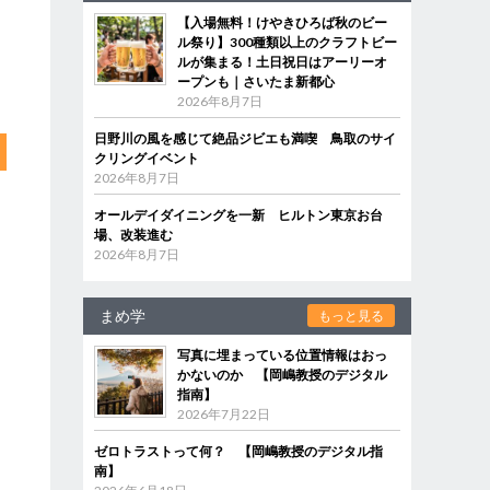
【入場無料！けやきひろば秋のビー
ル祭り】300種類以上のクラフトビー
ルが集まる！土日祝日はアーリーオ
ープンも｜さいたま新都心
2026年8月7日
日野川の風を感じて絶品ジビエも満喫 鳥取のサイ
クリングイベント
2026年8月7日
オールデイダイニングを一新 ヒルトン東京お台
場、改装進む
2026年8月7日
まめ学
もっと見る
写真に埋まっている位置情報はおっ
かないのか 【岡嶋教授のデジタル
指南】
2026年7月22日
ゼロトラストって何？ 【岡嶋教授のデジタル指
南】