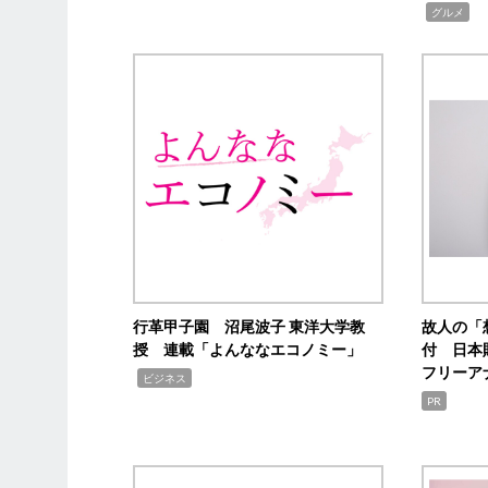
,
グルメ
行革甲子園 沼尾波子 東洋大学教
故人の「
授 連載「よんななエコノミー」
付 日本
フリーア
,
ビジネス
PR