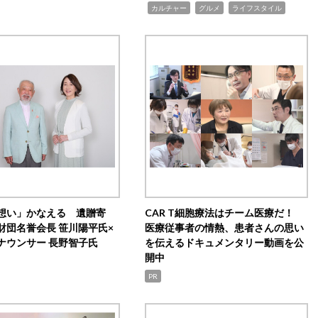
,
,
,
カルチャー
グルメ
ライフスタイル
想い」かなえる 遺贈寄
CAR T細胞療法はチーム医療だ！
財団名誉会長 笹川陽平氏×
医療従事者の情熱、患者さんの思い
ナウンサー 長野智子氏
を伝えるドキュメンタリー動画を公
開中
PR