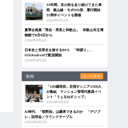
55年間、京の街を走り続けてきた車
両 嵐山線・モボ301形、運行開始
55周年イベントを開催
2026年8月6日
夏季企画展「秀吉・秀長と和歌山」 和歌山市立博
物館で8月8日から
2026年8月6日
日本史と世界史を旅するRPG 「時渡り」、
iOS/Androidで配信開始
2026年8月6日
動画
もっと見る
「100歳現役」目指すシニア1500人
が集結 マンション管理代務員イベ
ント「うぇるねすシップ」
2026年8月4日
AI時代、「暗黙知」は継承できるのか 「デジブ
レ」説明会／ラウンドテーブル
2026年8月3日