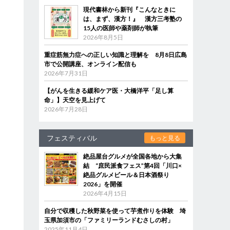
現代書林から新刊『こんなときに
は、まず、漢方！』 漢方三考塾の
15人の医師や薬剤師が執筆
2026年8月5日
重症筋無力症への正しい知識と理解を 8月8日広島
市で公開講座、オンライン配信も
2026年7月31日
【がんを生きる緩和ケア医・大橋洋平「足し算
命」】天空を見上げて
2026年7月28日
フェスティバル
もっと見る
絶品屋台グルメが全国各地から大集
結 “庶民派食フェス”第4回「川口×
絶品グルメビール＆日本酒祭り
2026」を開催
2026年4月15日
自分で収穫した秋野菜を使って芋煮作りを体験 埼
玉県加須市の「ファミリーランドむさしの村」
2025年11月4日