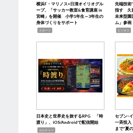
横浜F・マリノス×日清オイリオグル
先端技術
ープ、「サッカー教室&食育講座 in
指す 久
宮崎」を開催 小学1年生～3年生の
未来型園
身体づくりをサポート
ム」参画
,
,
,
スポーツ
ビジネス
日本史と世界史を旅するRPG 「時
セブン‐
渡り」、iOS/Androidで配信開始
一斉投入
まで“夏
,
カルチャー