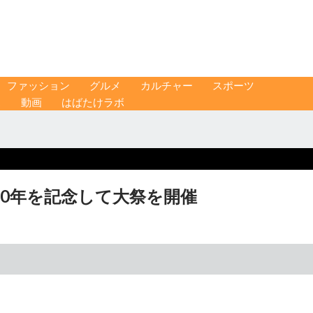
ファッション
グルメ
カルチャー
スポーツ
ス
動画
はばたけラボ
00年を記念して大祭を開催