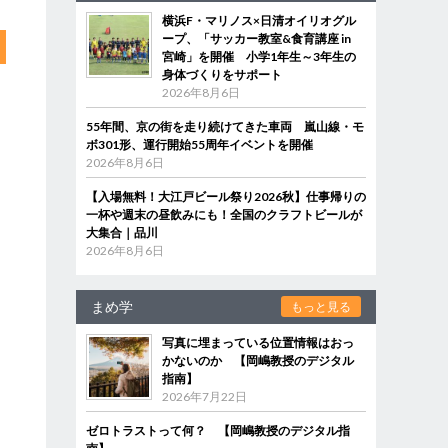
横浜F・マリノス×日清オイリオグル
ープ、「サッカー教室&食育講座 in
宮崎」を開催 小学1年生～3年生の
身体づくりをサポート
2026年8月6日
55年間、京の街を走り続けてきた車両 嵐山線・モ
ボ301形、運行開始55周年イベントを開催
2026年8月6日
【入場無料！大江戸ビール祭り2026秋】仕事帰りの
一杯や週末の昼飲みにも！全国のクラフトビールが
大集合｜品川
2026年8月6日
まめ学
もっと見る
写真に埋まっている位置情報はおっ
かないのか 【岡嶋教授のデジタル
指南】
2026年7月22日
ゼロトラストって何？ 【岡嶋教授のデジタル指