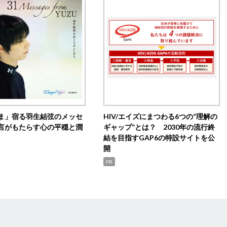
ま」宿る羽生結弦のメッセ
HIV/エイズにまつわる6つの“理解の
言がもたらす心の平穏と潤
ギャップ”とは？ 2030年の流行終
結を目指すGAP6の特設サイトを公
開
PR