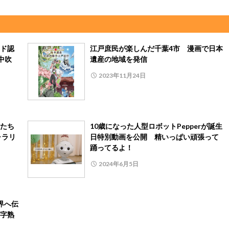
ド認
江戸庶民が楽しんだ千葉4市 漫画で日本
備中吹
遺産の地域を発信
2023年11月24日
たち
10歳になった人型ロボットPepperが誕生
ャラリ
日特別動画を公開 精いっぱい頑張って
踊ってるよ！
2024年6月5日
界へ伝
字熟