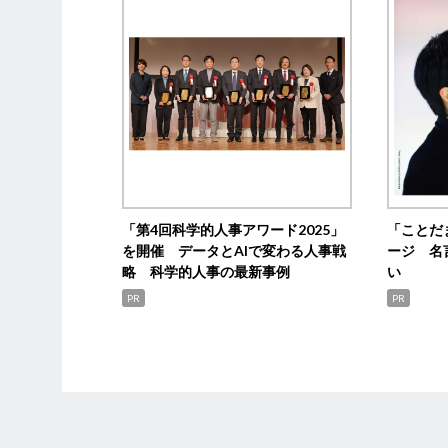
「第4回科学的人事アワード2025」
「ことだ
を開催 データとAIで変わる人事戦
ージ 名
略 科学的人事の最新事例
い
PR
PR