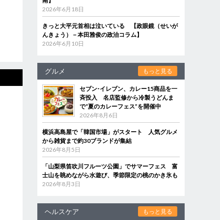
南】
2026年6月18日
きっと大平元首相は泣いている 【政眼鏡（せいが
んきょう）－本田雅俊の政治コラム】
2026年6月10日
グルメ
もっと見る
セブン‐イレブン、カレー15商品を一
斉投入 名店監修から冷製うどんま
で“夏のカレーフェス”を開催中
2026年8月6日
横浜高島屋で「韓国市場」がスタート 人気グルメ
から雑貨まで約30ブランドが集結
2026年8月5日
「山梨県笛吹川フルーツ公園」でサマーフェス 富
士山を眺めながら水遊び、季節限定の桃のかき氷も
2026年8月3日
ヘルスケア
もっと見る