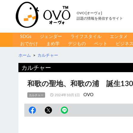
OVO [オーヴォ]
話題の情報を発信するサイト
コンテンツへ移動
検
SDGs
ジェンダー
ライフスタイル
エンタメ
索
おでかけ
まめ学
デジもの
ペット
ビジネ
ホーム
>
カルチャー
カルチャー
和歌の聖地、和歌の浦 誕生13
OVO
2024年10月1日
カルチャー