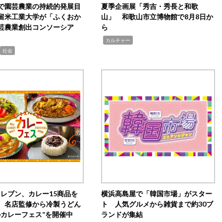
で園芸農業の持続的発展目
夏季企画展「秀吉・秀長と和歌
留米工業大学が「ふくおか
山」 和歌山市立博物館で8月8日か
芸農業創出コンソーシア
ら
,
カルチャー
社会
イレブン、カレー15商品を
横浜高島屋で「韓国市場」がスター
 名店監修から冷製うどん
ト 人気グルメから雑貨まで約30ブ
のカレーフェス”を開催中
ランドが集結