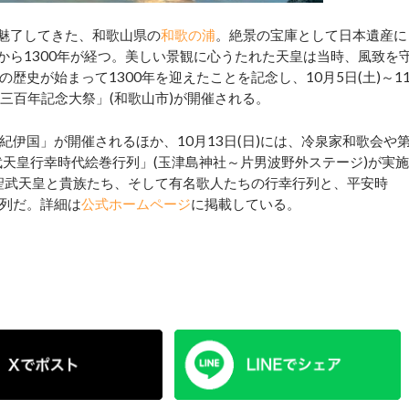
魅了してきた、和歌山県の
和歌の浦
。絶景の宝庫として日本遺産に
から1300年が経つ。美しい景観に心うたれた天皇は当時、風致を
史が始まって1300年を迎えたことを記念し、10月5日(土)～1
千三百年記念大祭」(和歌山市)が開催される。
伊国」が開催されるほか、10月13日(日)には、冷泉家和歌会や
聖武天皇行幸時代絵巻行列」(玉津島神社～片男波野外ステージ)が実施
た聖武天皇と貴族たち、そして有名歌人たちの行幸行列と、平安時
列だ。詳細は
公式ホームページ
に掲載している。