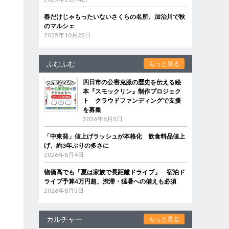
春だけじゃもったいないさくらの名所、加治川で秋
のマルシェ
2025年10月23日
ふむふむ
もっと見る
四日市の公害克服の歴史を伝える絵
本『スモックリン』制作プロジェク
ト クラウドファンディングで支援
を募集
2026年8月5日
「中東発」値上げラッシュが本格化 飲食料品値上
げ、約3年ぶりの多さに
2026年8月4日
物価高でも「夏は家族で長距離ドライブ」 宿泊ド
ライブ予算4万円超、渋滞・猛暑への備えも必須
2026年8月3日
カルチャー
もっと見る