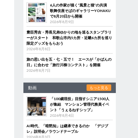
6人の作家が描く“風景と猫”の共演
歌舞伎座そばのギャラリーYOHAKU
で8月20日から開催
2026年8月9日
豊臣秀吉・秀長兄弟ゆかりの地を巡るスタンプラリ
ーがスタート 和歌山市内5カ所・近畿6カ所を巡り
限定グッズをもらおう
2026年8月8日
旅の思い出を五・七・五で！ エースが「かばんの
日」に合わせ「旅行川柳コンテスト」を開催
2026年8月7日
動画
もっと見る
「100歳現役」目指すシニア1500人
が集結 マンション管理代務員イベ
ント「うぇるねすシップ」
2026年8月4日
AI時代、「暗黙知」は継承できるのか 「デジブ
レ」説明会／ラウンドテーブル
2026年8月3日