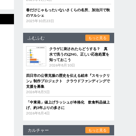
春だけじゃもったいないさくらの名所、加治川で秋
のマルシェ
2025年10月23日
ふむふむ
もっと見る
クラゲに刺されたらどうする？ 真
水で洗うのはNG、正しい応急処置を
知っておこう
2026年8月10日
四日市の公害克服の歴史を伝える絵本『スモックリ
ン』制作プロジェクト クラウドファンディングで
支援を募集
2026年8月5日
「中東発」値上げラッシュが本格化 飲食料品値上
げ、約3年ぶりの多さに
2026年8月4日
カルチャー
もっと見る