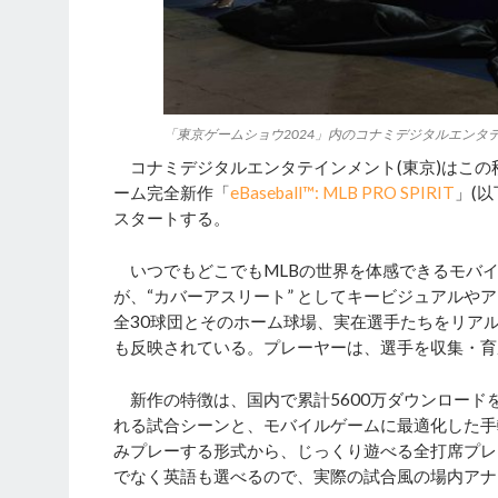
「東京ゲームショウ2024」内のコナミデジタルエンタ
コナミデジタルエンタテインメント(東京)はこの秋、MLB
ーム完全新作「
eBaseball™: MLB PRO SPIRIT
」(
スタートする。
いつでもどこでもMLBの世界を体感できるモバイル
が、“カバーアスリート” としてキービジュアル
全30球団とそのホーム球場、実在選手たちをリア
も反映されている。プレーヤーは、選手を収集・育
新作の特徴は、国内で累計5600万ダウンロード
れる試合シーンと、モバイルゲームに最適化した手
みプレーする形式から、じっくり遊べる全打席プレ
でなく英語も選べるので、実際の試合風の場内アナ