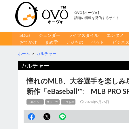
OVO [オーヴォ]
話題の情報を発信するサイト
コンテンツへ移動
検
SDGs
ジェンダー
ライフスタイル
エンタメ
索
おでかけ
まめ学
デジもの
ペット
ビジネ
ホーム
>
カルチャー
カルチャー
憧れのMLB、大谷選手を楽し
新作「eBaseball™: MLB PR
2024年9月26日
カルチャー
スポーツ
デジもの