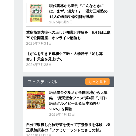
現代書林から新刊『こんなときに
は、まず、漢方！』 漢方三考塾の
15人の医師や薬剤師が執筆
2026年8月5日
重症筋無力症への正しい知識と理解を 8月8日広島
市で公開講座、オンライン配信も
2026年7月31日
【がんを生きる緩和ケア医・大橋洋平「足し算
命」】天空を見上げて
2026年7月28日
フェスティバル
もっと見る
絶品屋台グルメが全国各地から大集
結 “庶民派食フェス”第4回「川口×
絶品グルメビール＆日本酒祭り
2026」を開催
2026年4月15日
自分で収穫した秋野菜を使って芋煮作りを体験 埼
玉県加須市の「ファミリーランドむさしの村」
2025年11月4日