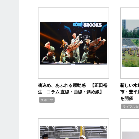
魂込め、あふれる躍動感 【正田裕
新しい水
生 コラム 直線・曲線・斜め線】
市・豊平
を開催
,
スポーツ
,
ライフスタ