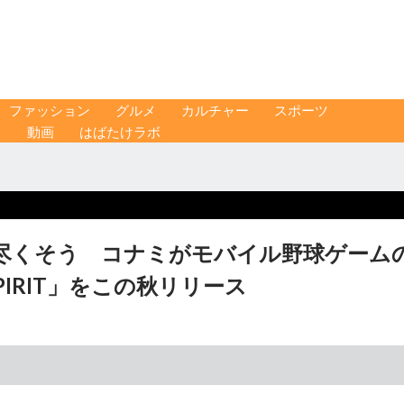
ファッション
グルメ
カルチャー
スポーツ
ス
動画
はばたけラボ
み尽くそう コナミがモバイル野球ゲーム
O SPIRIT」をこの秋リリース