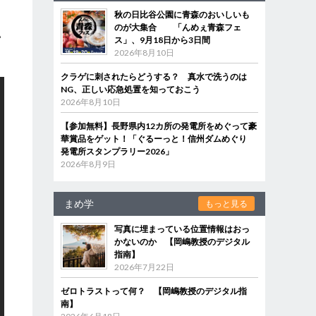
秋の日比谷公園に青森のおいしいも
のが大集合 「んめぇ青森フェ
い
ス」、9月18日から3日間
2026年8月10日
クラゲに刺されたらどうする？ 真水で洗うのは
NG、正しい応急処置を知っておこう
2026年8月10日
【参加無料】長野県内12カ所の発電所をめぐって豪
華賞品をゲット！「ぐるーっと！信州ダムめぐり
発電所スタンプラリー2026」
2026年8月9日
まめ学
もっと見る
写真に埋まっている位置情報はおっ
かないのか 【岡嶋教授のデジタル
指南】
2026年7月22日
ゼロトラストって何？ 【岡嶋教授のデジタル指
南】