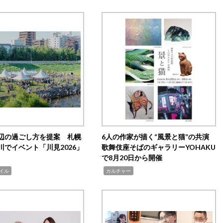
辺の過ごし方を提案 札幌
6人の作家が描く“風景と猫”の共演
川でイベント「川見2026」
歌舞伎座そばのギャラリーYOHAKU
で8月20日から開催
,
イル
カルチャー