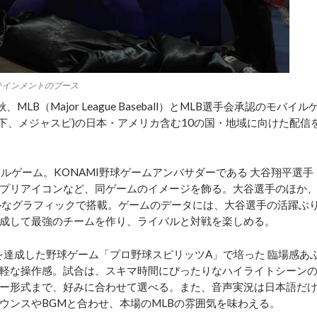
テインメントのブース
（Major League Baseball）とMLB選手会承認のモバイル
以下、メジャスピ)の日本・アメリカ含む10の国・地域に向けた配信
ゲーム。KONAMI野球ゲームアンバサダーである 大谷翔平選手
やアプリアイコンなど、同ゲームのイメージを飾る。大谷選手のほか
ルなグラフィックで搭載。ゲームのデータには、大谷選手の活躍ぶ
成して最強のチームを作り、ライバルと対戦を楽しめる。
を達成した野球ゲーム「プロ野球スピリッツA」で培った 臨場感あ
軽な操作感。試合は、スキマ時間にぴったりなハイライトシーン
ー形式まで、好みに合わせて選べる。また、音声実況は日本語だ
ウンスやBGMと合わせ、本場のMLBの雰囲気を味わえる。