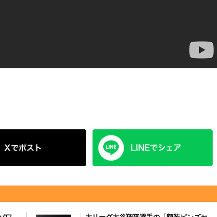
パワ
大リーグ大谷翔平選手の「額装ピンズセ