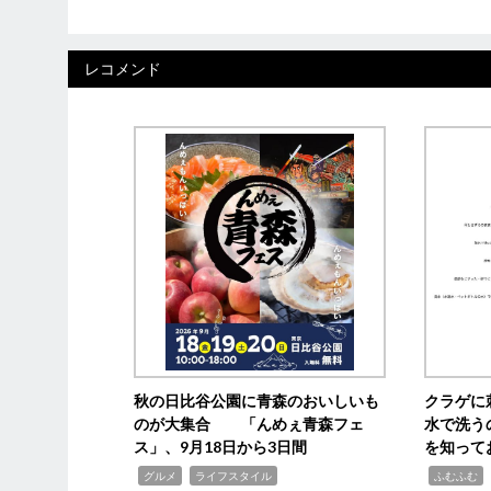
レコメンド
秋の日比谷公園に青森のおいしいも
クラゲに
のが大集合 「んめぇ青森フェ
水で洗う
ス」、9月18日から3日間
を知って
,
,
,
,
グルメ
ライフスタイル
ふむふむ