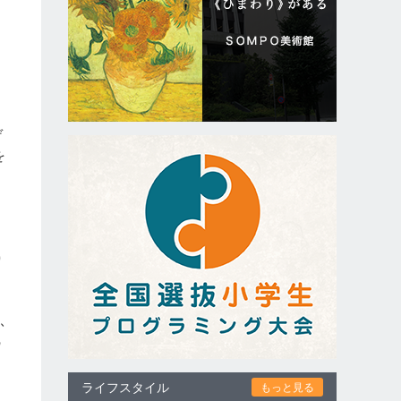
ゲ
を
、
り
ふ
の
け
ライフスタイル
もっと見る