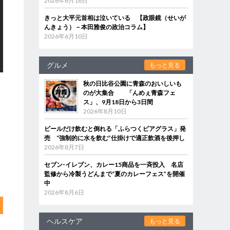
2026年6月18日
きっと大平元首相は泣いている 【政眼鏡（せいが
んきょう）－本田雅俊の政治コラム】
2026年6月10日
グルメ
もっと見る
秋の日比谷公園に青森のおいしいも
のが大集合 「んめぇ青森フェ
ス」、9月18日から3日間
2026年8月10日
ビールだけ飲むと倒れる「ふらつくビアグラス」発
売 “強制的に水を飲む”仕掛けで適正飲酒を後押し
2026年8月7日
セブン‐イレブン、カレー15商品を一斉投入 名店
監修から冷製うどんまで“夏のカレーフェス”を開催
中
2026年8月6日
ヘルスケア
もっと見る