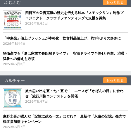
ふむふむ
もっと見る
四日市の公害克服の歴史を伝える絵本『スモックリン』制作プ
ロジェクト クラウドファンディングで支援を募集
2026年8月5日
「中東発」値上げラッシュが本格化 飲食料品値上げ、約3年ぶりの多さに
2026年8月4日
物価高でも「夏は家族で長距離ドライブ」 宿泊ドライブ予算4万円超、渋滞・
猛暑への備えも必須
2026年8月3日
カルチャー
もっと見る
旅の思い出を五・七・五で！ エースが「かばんの日」に合わ
せ「旅行川柳コンテスト」を開催
2026年8月7日
東野圭吾が選んだ「記憶に残る一文」はどれ？ 最新作『永遠の記憶』発売で
読者参加型キャンペーン
2026年8月7日