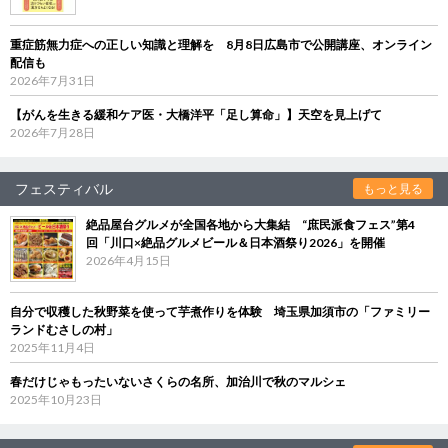
重症筋無力症への正しい知識と理解を 8月8日広島市で公開講座、オンライン
配信も
2026年7月31日
【がんを生きる緩和ケア医・大橋洋平「足し算命」】天空を見上げて
2026年7月28日
フェスティバル
もっと見る
絶品屋台グルメが全国各地から大集結 “庶民派食フェス”第4
回「川口×絶品グルメビール＆日本酒祭り2026」を開催
2026年4月15日
自分で収穫した秋野菜を使って芋煮作りを体験 埼玉県加須市の「ファミリー
ランドむさしの村」
2025年11月4日
春だけじゃもったいないさくらの名所、加治川で秋のマルシェ
2025年10月23日