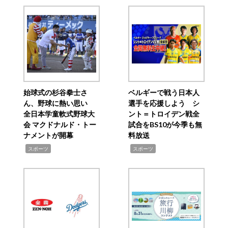
始球式の杉谷拳士さ
ベルギーで戦う日本人
ん、野球に熱い思い
選手を応援しよう シ
全日本学童軟式野球大
ント＝トロイデン戦全
会 マクドナルド・トー
試合をBS10が今季も無
ナメントが開幕
料放送
,
,
スポーツ
スポーツ