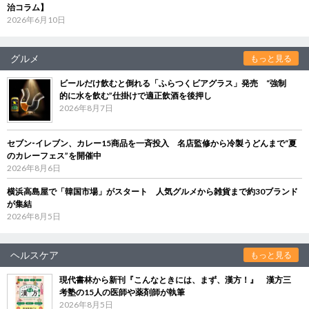
治コラム】
2026年6月10日
グルメ
もっと見る
ビールだけ飲むと倒れる「ふらつくビアグラス」発売 “強制
的に水を飲む”仕掛けで適正飲酒を後押し
2026年8月7日
セブン‐イレブン、カレー15商品を一斉投入 名店監修から冷製うどんまで“夏
のカレーフェス”を開催中
2026年8月6日
横浜高島屋で「韓国市場」がスタート 人気グルメから雑貨まで約30ブランド
が集結
2026年8月5日
ヘルスケア
もっと見る
現代書林から新刊『こんなときには、まず、漢方！』 漢方三
考塾の15人の医師や薬剤師が執筆
2026年8月5日