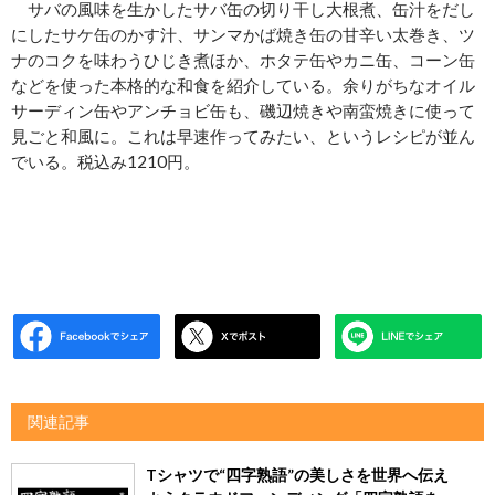
サバの風味を生かしたサバ缶の切り干し大根煮、缶汁をだし
にしたサケ缶のかす汁、サンマかば焼き缶の甘辛い太巻き、ツ
ナのコクを味わうひじき煮ほか、ホタテ缶やカニ缶、コーン缶
などを使った本格的な和食を紹介している。余りがちなオイル
サーディン缶やアンチョビ缶も、磯辺焼きや南蛮焼きに使って
見ごと和風に。これは早速作ってみたい、というレシピが並ん
でいる。税込み1210円。
関連記事
Tシャツで“四字熟語”の美しさを世界へ伝え