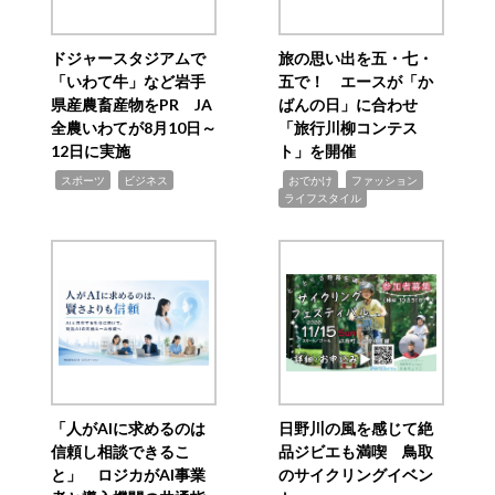
ドジャースタジアムで
旅の思い出を五・七・
「いわて牛」など岩手
五で！ エースが「か
県産農畜産物をPR JA
ばんの日」に合わせ
全農いわてが8月10日～
「旅行川柳コンテス
12日に実施
ト」を開催
,
,
,
,
,
スポーツ
ビジネス
おでかけ
ファッション
ライフスタイル
「人がAIに求めるのは
日野川の風を感じて絶
信頼し相談できるこ
品ジビエも満喫 鳥取
と」 ロジカがAI事業
のサイクリングイベン