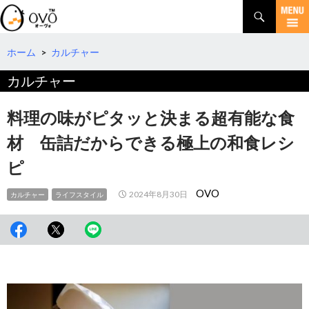
検
索
コ
ン
テ
ホーム
>
カルチャー
ン
カルチャー
ツ
へ
移
料理の味がピタッと決まる超有能な食
動
材 缶詰だからできる極上の和食レシ
ピ
OVO
2024年8月30日
カルチャー
ライフスタイル