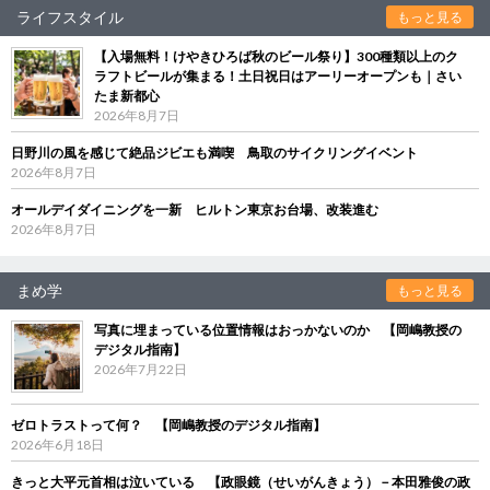
ライフスタイル
もっと見る
【入場無料！けやきひろば秋のビール祭り】300種類以上のク
ラフトビールが集まる！土日祝日はアーリーオープンも｜さい
たま新都心
2026年8月7日
日野川の風を感じて絶品ジビエも満喫 鳥取のサイクリングイベント
2026年8月7日
オールデイダイニングを一新 ヒルトン東京お台場、改装進む
2026年8月7日
まめ学
もっと見る
写真に埋まっている位置情報はおっかないのか 【岡嶋教授の
デジタル指南】
2026年7月22日
ゼロトラストって何？ 【岡嶋教授のデジタル指南】
2026年6月18日
きっと大平元首相は泣いている 【政眼鏡（せいがんきょう）－本田雅俊の政