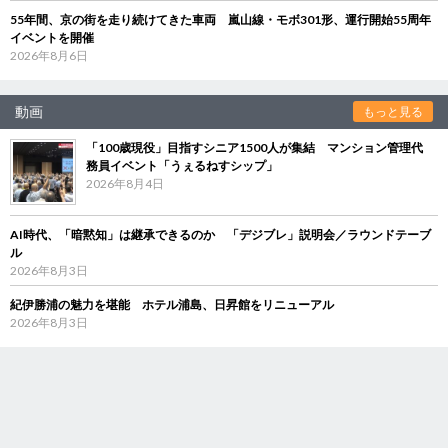
55年間、京の街を走り続けてきた車両 嵐山線・モボ301形、運行開始55周年
イベントを開催
2026年8月6日
動画
もっと見る
「100歳現役」目指すシニア1500人が集結 マンション管理代
務員イベント「うぇるねすシップ」
2026年8月4日
AI時代、「暗黙知」は継承できるのか 「デジブレ」説明会／ラウンドテーブ
ル
2026年8月3日
紀伊勝浦の魅力を堪能 ホテル浦島、日昇館をリニューアル
2026年8月3日