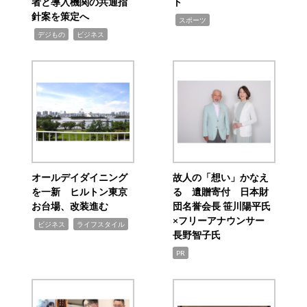
者と導入機関の共通指
ト
針案を策定へ
,
スポーツ
,
,
デジもの
ビジネス
オールデイダイニング
故人の「想い」かなえ
を一新 ヒルトン東京
る 遺贈寄付 日本財
お台場、改装進む
団名誉会長 笹川陽平氏
×フリーアナウンサー
,
,
ビジネス
ライフスタイル
長野智子氏
PR