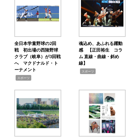
全日本学童野球の2回
魂込め、あふれる躍動
戦 初出場の西陵野球
感 【正田裕生 コラ
クラブ（岐阜）が3回戦
ム 直線・曲線・斜め
へ マクドナルド・ト
線】
ーナメント
,
スポーツ
,
スポーツ