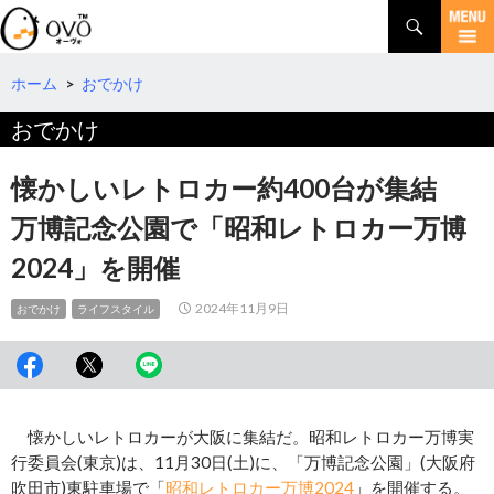
検
索
コ
ン
テ
ホーム
>
おでかけ
ン
おでかけ
ツ
へ
移
懐かしいレトロカー約400台が集結
動
万博記念公園で「昭和レトロカー万博
2024」を開催
2024年11月9日
おでかけ
ライフスタイル
懐かしいレトロカーが大阪に集結だ。昭和レトロカー万博実
行委員会(東京)は、11月30日(土)に、「万博記念公園」(大阪府
吹田市)東駐車場で「
昭和レトロカー万博2024
」を開催する。