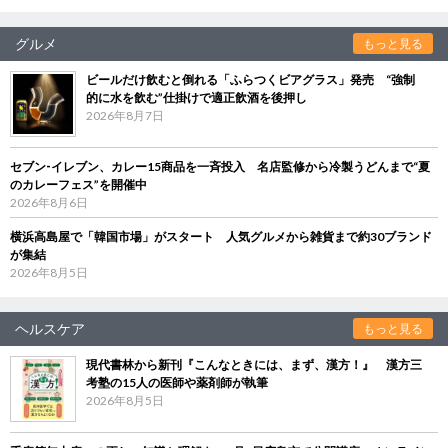
グルメ
もっと見る
ビールだけ飲むと倒れる「ふらつくビアグラス」発売 “強制
的に水を飲む”仕掛けで適正飲酒を後押し
2026年8月7日
セブン‐イレブン、カレー15商品を一斉投入 名店監修から冷製うどんまで“夏
のカレーフェス”を開催中
2026年8月6日
横浜高島屋で「韓国市場」がスタート 人気グルメから雑貨まで約30ブランド
が集結
2026年8月5日
ヘルスケア
もっと見る
現代書林から新刊『こんなときには、まず、漢方！』 漢方三
考塾の15人の医師や薬剤師が執筆
2026年8月5日