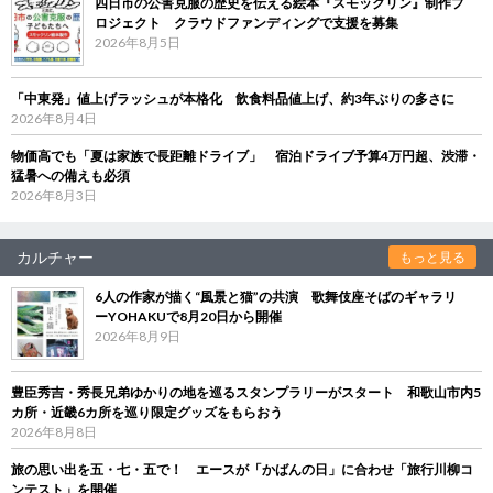
四日市の公害克服の歴史を伝える絵本『スモックリン』制作プ
ロジェクト クラウドファンディングで支援を募集
2026年8月5日
「中東発」値上げラッシュが本格化 飲食料品値上げ、約3年ぶりの多さに
2026年8月4日
物価高でも「夏は家族で長距離ドライブ」 宿泊ドライブ予算4万円超、渋滞・
猛暑への備えも必須
2026年8月3日
カルチャー
もっと見る
6人の作家が描く“風景と猫”の共演 歌舞伎座そばのギャラリ
ーYOHAKUで8月20日から開催
2026年8月9日
豊臣秀吉・秀長兄弟ゆかりの地を巡るスタンプラリーがスタート 和歌山市内5
カ所・近畿6カ所を巡り限定グッズをもらおう
2026年8月8日
旅の思い出を五・七・五で！ エースが「かばんの日」に合わせ「旅行川柳コ
ンテスト」を開催