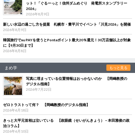
ット！「ぐるーっと！信州ダムめぐり 発電所スタンプラリー
2026」
2026年8月9日
新しい水辺の過ごし方を提案 札幌市・豊平川でイベント「川見2026」を開催
2026年8月9日
韓国旅行でau PAYを使うとPontaポイント最大20％還元！30万店舗以上が対象
に【9月30日まで】
2026年8月8日
まめ学
もっと見る
写真に埋まっている位置情報はおっかないのか 【岡嶋教授の
デジタル指南】
2026年7月22日
ゼロトラストって何？ 【岡嶋教授のデジタル指南】
2026年6月18日
きっと大平元首相は泣いている 【政眼鏡（せいがんきょう）－本田雅俊の政
治コラム】
2026年6月10日