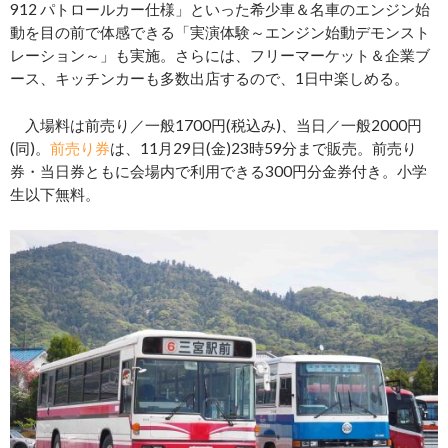
912 パトロールカー仕様」といった希少車＆名車のエンジン始
動を目の前で体感できる「実演体験～エンジン始動デモンスト
レーション～」も実施。さらには、フリーマーケット＆企業ブ
ース、キッチンカーも多数出店するので、1日中楽しめる。
入場料は前売り／一般1700円(税込み)、当日／一般2000円
(同)。
前売り券
は、11月29日(金)23時59分まで販売。前売り
券・当日券ともに会場内で利用できる300円分金券付き。小学
生以下無料。