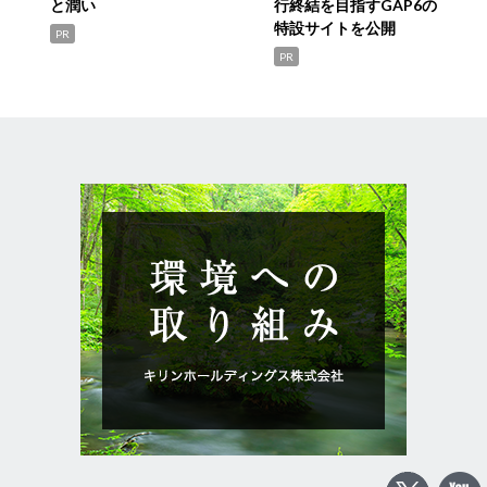
と潤い
行終結を目指すGAP6の
特設サイトを公開
PR
PR