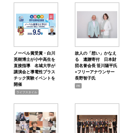
ノーベル賞受賞・白川
故人の「想い」かなえ
英樹博士が小中高生を
る 遺贈寄付 日本財
直接指導 名城大学が
団名誉会長 笹川陽平氏
講演会と導電性プラス
×フリーアナウンサー
チック実験イベントを
長野智子氏
開催
PR
,
ライフスタイル