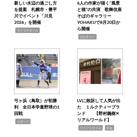
新しい水辺の過ごし方
6人の作家が描く“風景
を提案 札幌市・豊平
と猫”の共演 歌舞伎座
川でイベント「川見
そばのギャラリー
2026」を開催
YOHAKUで8月20日か
ら開催
,
ライフスタイル
,
カルチャー
弓ヶ浜（鳥取）が初勝
LVに敗訴して人気が出
利 全日本学童野球の1
た ミルクティーブラ
回戦
ンド 【野村義樹✕
リアルワールド】
,
スポーツ
,
,
ライフスタイル
社会