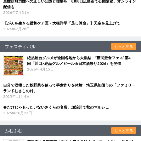
重症筋無力症への正しい知識と理解を 8月8日広島市で公開講座、オンライン
配信も
2026年7月31日
【がんを生きる緩和ケア医・大橋洋平「足し算命」】天空を見上げて
2026年7月28日
フェスティバル
もっと見る
絶品屋台グルメが全国各地から大集結 “庶民派食フェス”第4
回「川口×絶品グルメビール＆日本酒祭り2026」を開催
2026年4月15日
自分で収穫した秋野菜を使って芋煮作りを体験 埼玉県加須市の「ファミリー
ランドむさしの村」
2025年11月4日
春だけじゃもったいないさくらの名所、加治川で秋のマルシェ
2025年10月23日
ふむふむ
もっと見る