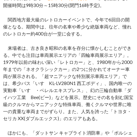
開催時間は9時30分～15時30分(閉門16時予定)。
関西地方最大級のレトロカーイベントで、今年で6回目の開
催となる。期間中は、往年の名車や希少な絶版車両など、憧れ
のレトロカー約400台が一堂に会する。
来場者は、古き良き昭和の名車を存分に懐かしむことができ
る。中でも注目は車両展示エリアの「四輪車両展示エリア」。
1979年以前の味わい深い「レトロカー」と、1980年から2000
年までの「ネオクラシックカー」の2つに分かれてオーナー車
両が展示される。「超マニアックな特別展示車両エリア」で
は、希少バス「いすゞKL-LV280N1 西工ボディ」、国内唯一の
実動車「いすゞ・ベレルエキスプレス」、幻の三輪自動車「ダ
イハツ工業 Bee(ビー)」などを展示。歴史にその名を刻む国宝
級のクルマからマニアックな特殊車両、働くクルマや世界に唯
一の貴重な車両までがずらり。また、人気を誇った「トヨタ・
セリカ XX(ダブルエックス)」のエリアもある。
ほかにも、「ダットサン キャブライト消防車」や「ポルシェ