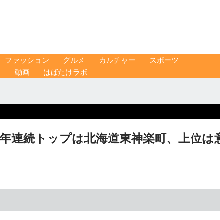
ファッション
グルメ
カルチャー
スポーツ
ス
動画
はばたけラボ
2年連続トップは北海道東神楽町、上位は