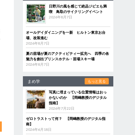
日野川の風を感じて絶品ジビエも満
喫 鳥取のサイクリングイベント
2026年8月7日
族
オールデイダイニングを一新 ヒルトン東京お台
れ
場、改装進む
2026年8月7日
夏の苗場が夏のアクティビティー拡充へ 四季の各
魅力を創出プリンスホテル・苗場スキー場
2026年8月7日
まめ学
もっと見る
写真に埋まっている位置情報はおっ
かないのか 【岡嶋教授のデジタル
指南】
2026年7月22日
ゼロトラストって何？ 【岡嶋教授のデジタル指
南】
2026年6月18日