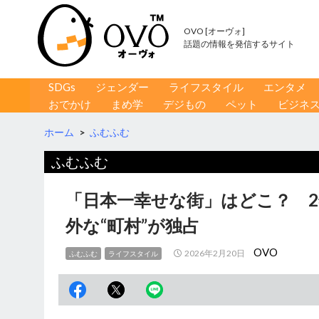
OVO [オーヴォ]
話題の情報を発信するサイト
コンテンツへ移動
検
SDGs
ジェンダー
ライフスタイル
エンタメ
索
おでかけ
まめ学
デジもの
ペット
ビジネ
ホーム
>
ふむふむ
ふむふむ
「日本一幸せな街」はどこ？ 
外な“町村”が独占
OVO
2026年2月20日
ふむふむ
ライフスタイル