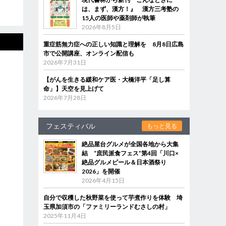
は、まず、漢方！』 漢方三考塾の
15人の医師や薬剤師が執筆
2026年8月5日
重症筋無力症への正しい知識と理解を 8月8日広島
市で公開講座、オンライン配信も
2026年7月31日
【がんを生きる緩和ケア医・大橋洋平「足し算
命」】天空を見上げて
2026年7月28日
フェスティバル
もっと見る
絶品屋台グルメが全国各地から大集
結 “庶民派食フェス”第4回「川口×
絶品グルメビール＆日本酒祭り
2026」を開催
2026年4月15日
自分で収穫した秋野菜を使って芋煮作りを体験 埼
玉県加須市の「ファミリーランドむさしの村」
2025年11月4日