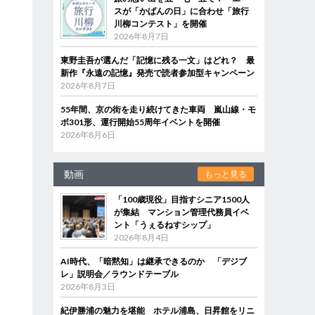
スが「かばんの日」に合わせ「旅行
川柳コンテスト」を開催
2026年8月7日
東野圭吾が選んだ「記憶に残る一文」はどれ？ 最
新作『永遠の記憶』発売で読者参加型キャンペーン
2026年8月7日
55年間、京の街を走り続けてきた車両 嵐山線・モ
ボ301形、運行開始55周年イベントを開催
2026年8月6日
動画
もっと見る
「100歳現役」目指すシニア1500人
が集結 マンション管理代務員イベ
ント「うぇるねすシップ」
2026年8月4日
AI時代、「暗黙知」は継承できるのか 「デジブ
レ」説明会／ラウンドテーブル
2026年8月3日
紀伊勝浦の魅力を堪能 ホテル浦島、日昇館をリニ