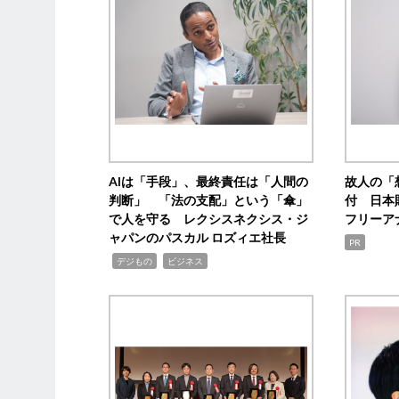
AIは「手段」、最終責任は「人間の
故人の「
判断」 「法の支配」という「傘」
付 日本
で人を守る レクシスネクシス・ジ
フリーア
ャパンのパスカル ロズィエ社長
PR
,
,
デジもの
ビジネス