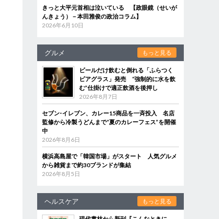
きっと大平元首相は泣いている 【政眼鏡（せいが
んきょう）－本田雅俊の政治コラム】
2026年6月10日
グルメ
もっと見る
ビールだけ飲むと倒れる「ふらつく
ビアグラス」発売 “強制的に水を飲
む”仕掛けで適正飲酒を後押し
2026年8月7日
セブン‐イレブン、カレー15商品を一斉投入 名店
監修から冷製うどんまで“夏のカレーフェス”を開催
中
2026年8月6日
横浜高島屋で「韓国市場」がスタート 人気グルメ
から雑貨まで約30ブランドが集結
2026年8月5日
ヘルスケア
もっと見る
現代書林から新刊『こんなときに