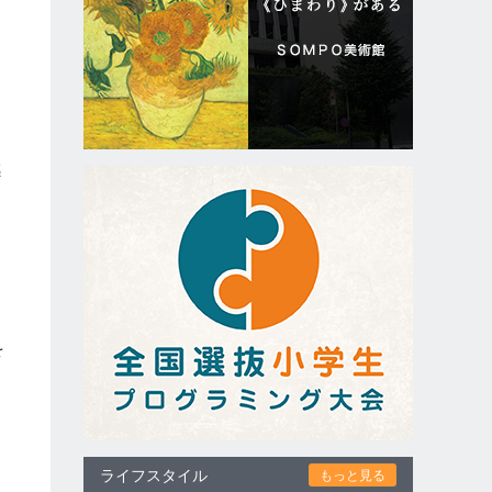
感
向
を
自
ライフスタイル
もっと見る