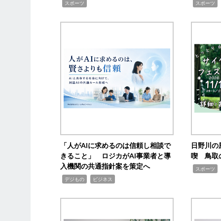
,
,
,
スポーツ
スポーツ
「人がAIに求めるのは信頼し相談で
日野川の
きること」 ロジカがAI事業者と導
喫 鳥取
入機関の共通指針案を策定へ
,
スポーツ
,
,
デジもの
ビジネス