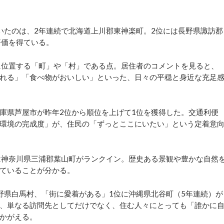
たのは、2年連続で北海道上川郡東神楽町。2位には長野県諏訪郡
評価を得ている。
に位置する「町」や「村」である点。居住者のコメントを見ると、
れる」「食べ物がおいしい」といった、日々の平穏と身近な充足
庫県芦屋市が昨年2位から順位を上げて1位を獲得した。交通利便
環境の完成度」が、住民の「ずっとここにいたい」という定着意
は神奈川県三浦郡葉山町がランクイン。歴史ある景観や豊かな自然
ていることが分かる。
県白馬村、「街に愛着がある」1位に沖縄県北谷町（5年連続）が
、単なる訪問先としてだけでなく、住む人々にとっても「誰かに
かがえる。