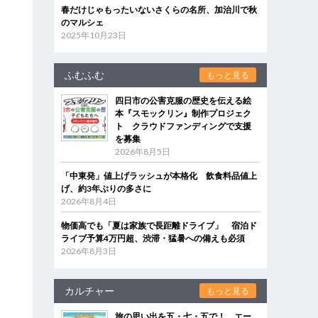
春だけじゃもったいないさくらの名所、加治川で秋
のマルシェ
2025年10月23日
ふむふむ
もっと見る
四日市の公害克服の歴史を伝える絵
本『スモックリン』制作プロジェク
ト クラウドファンディングで支援
を募集
2026年8月5日
「中東発」値上げラッシュが本格化 飲食料品値上
げ、約3年ぶりの多さに
2026年8月4日
物価高でも「夏は家族で長距離ドライブ」 宿泊ド
ライブ予算4万円超、渋滞・猛暑への備えも必須
2026年8月3日
カルチャー
もっと見る
旅の思い出を五・七・五で！ エー