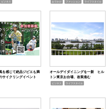
,
,
,
ビジネス
おでかけ
ファッション
ライフスタイル
風を感じて絶品ジビエも満
オールデイダイニングを一新 ヒル
のサイクリングイベント
トン東京お台場、改装進む
,
,
ビジネス
ライフスタイル