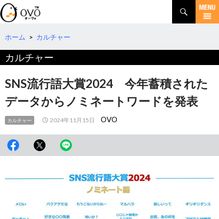
検
索
コ
ン
テ
ホーム
>
カルチャー
ン
カルチャー
ツ
へ
移
SNS流行語大賞2024 今年蓄積された
動
データからノミネートワードを発表
OVO
2024年11月15日
カルチャー