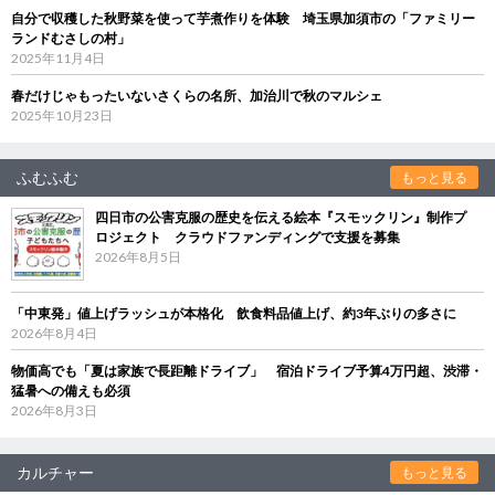
自分で収穫した秋野菜を使って芋煮作りを体験 埼玉県加須市の「ファミリー
ランドむさしの村」
2025年11月4日
春だけじゃもったいないさくらの名所、加治川で秋のマルシェ
2025年10月23日
ふむふむ
もっと見る
四日市の公害克服の歴史を伝える絵本『スモックリン』制作プ
ロジェクト クラウドファンディングで支援を募集
2026年8月5日
「中東発」値上げラッシュが本格化 飲食料品値上げ、約3年ぶりの多さに
2026年8月4日
物価高でも「夏は家族で長距離ドライブ」 宿泊ドライブ予算4万円超、渋滞・
猛暑への備えも必須
2026年8月3日
カルチャー
もっと見る