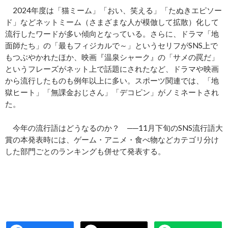
2024年度は「猫ミーム」「おい、笑える」「たぬきエピソー
ド」などネットミーム（さまざまな人が模倣して拡散）化して
流行したワードが多い傾向となっている。さらに、ドラマ「地
面師たち」の「最もフィジカルで～」というセリフがSNS上で
もつぶやかれたほか、映画『温泉シャーク』の「サメの罠だ」
というフレーズがネット上で話題にされたなど、ドラマや映画
から流行したものも例年以上に多い。スポーツ関連では、「地
獄ヒート」「無課金おじさん」「デコピン」がノミネートされ
た。
今年の流行語はどうなるのか？ ──11月下旬のSNS流行語大
賞の本発表時には、ゲーム・アニメ・食べ物などカテゴリ分け
した部門ごとのランキングも併せて発表する。