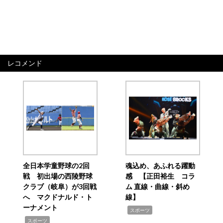
レコメンド
全日本学童野球の2回
魂込め、あふれる躍動
戦 初出場の西陵野球
感 【正田裕生 コラ
クラブ（岐阜）が3回戦
ム 直線・曲線・斜め
へ マクドナルド・ト
線】
ーナメント
,
スポーツ
,
スポーツ