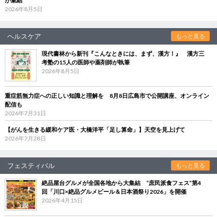
が集結
2026年8月5日
ヘルスケア
もっと見る
現代書林から新刊『こんなときには、まず、漢方！』 漢方三
考塾の15人の医師や薬剤師が執筆
2026年8月5日
重症筋無力症への正しい知識と理解を 8月8日広島市で公開講座、オンライン
配信も
2026年7月31日
【がんを生きる緩和ケア医・大橋洋平「足し算命」】天空を見上げて
2026年7月28日
フェスティバル
もっと見る
絶品屋台グルメが全国各地から大集結 “庶民派食フェス”第4
回「川口×絶品グルメビール＆日本酒祭り2026」を開催
2026年4月15日