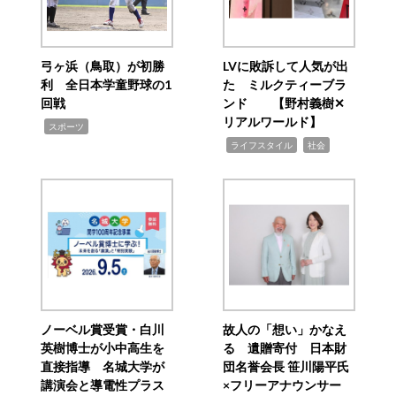
弓ヶ浜（鳥取）が初勝
LVに敗訴して人気が出
利 全日本学童野球の1
た ミルクティーブラ
回戦
ンド 【野村義樹✕
リアルワールド】
,
スポーツ
,
,
ライフスタイル
社会
ノーベル賞受賞・白川
故人の「想い」かなえ
英樹博士が小中高生を
る 遺贈寄付 日本財
直接指導 名城大学が
団名誉会長 笹川陽平氏
講演会と導電性プラス
×フリーアナウンサー