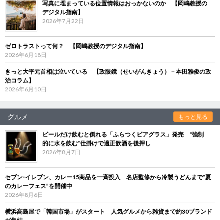
写真に埋まっている位置情報はおっかないのか 【岡嶋教授の
デジタル指南】
2026年7月22日
ゼロトラストって何？ 【岡嶋教授のデジタル指南】
2026年6月18日
きっと大平元首相は泣いている 【政眼鏡（せいがんきょう）－本田雅俊の政
治コラム】
2026年6月10日
グルメ
もっと見る
ビールだけ飲むと倒れる「ふらつくビアグラス」発売 “強制
的に水を飲む”仕掛けで適正飲酒を後押し
2026年8月7日
セブン‐イレブン、カレー15商品を一斉投入 名店監修から冷製うどんまで“夏
のカレーフェス”を開催中
2026年8月6日
横浜高島屋で「韓国市場」がスタート 人気グルメから雑貨まで約30ブランド