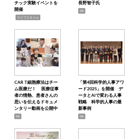
チック実験イベントを
長野智子氏
開催
PR
,
ライフスタイル
CAR T細胞療法はチー
「第4回科学的人事アワ
ム医療だ！ 医療従事
ード2025」を開催 デ
者の情熱、患者さんの
ータとAIで変わる人事
思いを伝えるドキュメ
戦略 科学的人事の最
ンタリー動画を公開中
新事例
PR
PR