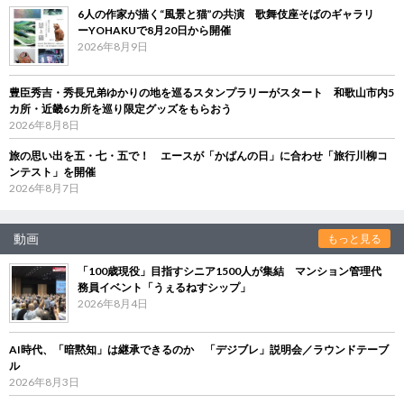
6人の作家が描く“風景と猫”の共演 歌舞伎座そばのギャラリ
ーYOHAKUで8月20日から開催
2026年8月9日
豊臣秀吉・秀長兄弟ゆかりの地を巡るスタンプラリーがスタート 和歌山市内5
カ所・近畿6カ所を巡り限定グッズをもらおう
2026年8月8日
旅の思い出を五・七・五で！ エースが「かばんの日」に合わせ「旅行川柳コ
ンテスト」を開催
2026年8月7日
動画
もっと見る
「100歳現役」目指すシニア1500人が集結 マンション管理代
務員イベント「うぇるねすシップ」
2026年8月4日
AI時代、「暗黙知」は継承できるのか 「デジブレ」説明会／ラウンドテーブ
ル
2026年8月3日