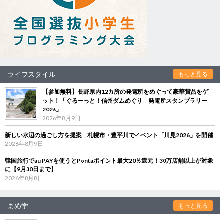
ライフスタイル
もっと見る
【参加無料】長野県内12カ所の発電所をめぐって豪華賞品をゲ
ット！「ぐるーっと！信州ダムめぐり 発電所スタンプラリー
2026」
2026年8月9日
新しい水辺の過ごし方を提案 札幌市・豊平川でイベント「川見2026」を開催
2026年8月9日
韓国旅行でau PAYを使うとPontaポイント最大20％還元！30万店舗以上が対象
に【9月30日まで】
2026年8月8日
まめ学
もっと見る