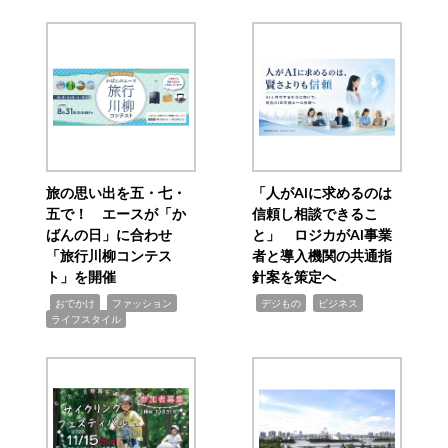
旅の思い出を五・七・
「人がAIに求めるのは
五で！ エースが「か
信頼し相談できるこ
ばんの日」に合わせ
と」 ロジカがAI事業
「旅行川柳コンテス
者と導入機関の共通指
ト」を開催
針案を策定へ
,
,
,
,
,
おでかけ
ファッション
デジもの
ビジネス
ライフスタイル