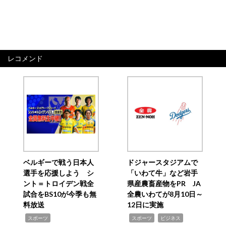
レコメンド
ベルギーで戦う日本人
ドジャースタジアムで
選手を応援しよう シ
「いわて牛」など岩手
ント＝トロイデン戦全
県産農畜産物をPR JA
試合をBS10が今季も無
全農いわてが8月10日～
料放送
12日に実施
,
,
,
スポーツ
スポーツ
ビジネス