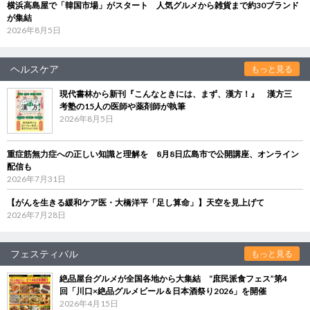
横浜高島屋で「韓国市場」がスタート 人気グルメから雑貨まで約30ブランド
が集結
2026年8月5日
ヘルスケア
もっと見る
現代書林から新刊『こんなときには、まず、漢方！』 漢方三
考塾の15人の医師や薬剤師が執筆
2026年8月5日
重症筋無力症への正しい知識と理解を 8月8日広島市で公開講座、オンライン
配信も
2026年7月31日
【がんを生きる緩和ケア医・大橋洋平「足し算命」】天空を見上げて
2026年7月28日
フェスティバル
もっと見る
絶品屋台グルメが全国各地から大集結 “庶民派食フェス”第4
回「川口×絶品グルメビール＆日本酒祭り2026」を開催
2026年4月15日