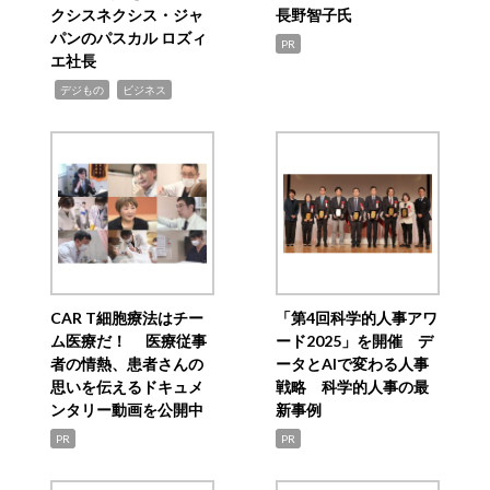
クシスネクシス・ジャ
長野智子氏
パンのパスカル ロズィ
PR
エ社長
,
,
デジもの
ビジネス
CAR T細胞療法はチー
「第4回科学的人事アワ
ム医療だ！ 医療従事
ード2025」を開催 デ
者の情熱、患者さんの
ータとAIで変わる人事
思いを伝えるドキュメ
戦略 科学的人事の最
ンタリー動画を公開中
新事例
PR
PR