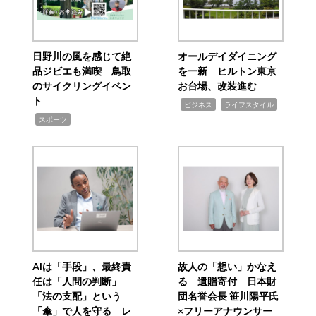
日野川の風を感じて絶
オールデイダイニング
品ジビエも満喫 鳥取
を一新 ヒルトン東京
のサイクリングイベン
お台場、改装進む
ト
,
,
ビジネス
ライフスタイル
,
スポーツ
AIは「手段」、最終責
故人の「想い」かなえ
任は「人間の判断」
る 遺贈寄付 日本財
「法の支配」という
団名誉会長 笹川陽平氏
「傘」で人を守る レ
×フリーアナウンサー