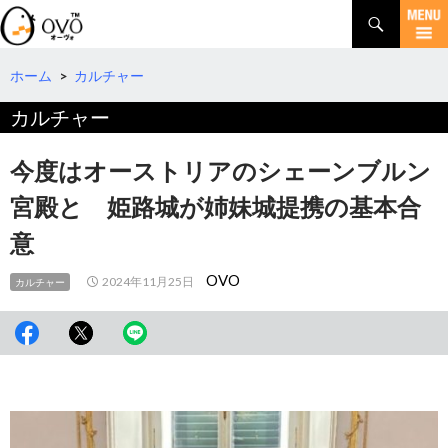
検
索
コ
ン
テ
ホーム
>
カルチャー
ン
カルチャー
ツ
へ
移
今度はオーストリアのシェーンブルン
動
宮殿と 姫路城が姉妹城提携の基本合
意
OVO
2024年11月25日
カルチャー