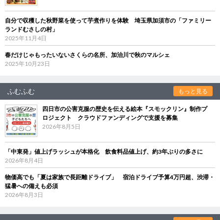
自分で収穫した秋野菜を使って芋煮作りを体験 埼玉県加須市の「ファミリー
ランドむさしの村」
2025年11月4日
春だけじゃもったいないさくらの名所、加治川で秋のマルシェ
2025年10月23日
ふむふむ
もっと見る
四日市の公害克服の歴史を伝える絵本『スモックリン』制作プ
ロジェクト クラウドファンディングで支援を募集
2026年8月5日
「中東発」値上げラッシュが本格化 飲食料品値上げ、約3年ぶりの多さに
2026年8月4日
物価高でも「夏は家族で長距離ドライブ」 宿泊ドライブ予算4万円超、渋滞・
猛暑への備えも必須
2026年8月3日