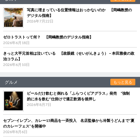
写真に埋まっている位置情報はおっかないのか 【岡嶋教授の
デジタル指南】
2026年7月22日
ゼロトラストって何？ 【岡嶋教授のデジタル指南】
2026年6月18日
きっと大平元首相は泣いている 【政眼鏡（せいがんきょう）－本田雅俊の政
治コラム】
2026年6月10日
グルメ
もっと見る
ビールだけ飲むと倒れる「ふらつくビアグラス」発売 “強制
的に水を飲む”仕掛けで適正飲酒を後押し
2026年8月7日
セブン‐イレブン、カレー15商品を一斉投入 名店監修から冷製うどんまで“夏
のカレーフェス”を開催中
2026年8月6日