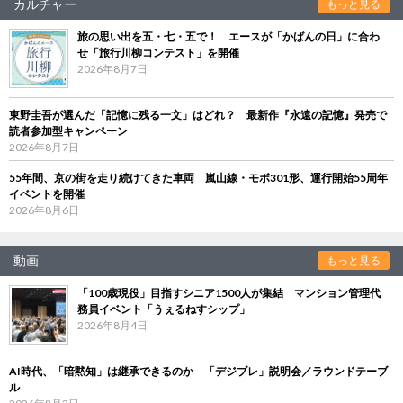
カルチャー
もっと見る
旅の思い出を五・七・五で！ エースが「かばんの日」に合わ
せ「旅行川柳コンテスト」を開催
2026年8月7日
東野圭吾が選んだ「記憶に残る一文」はどれ？ 最新作『永遠の記憶』発売で
読者参加型キャンペーン
2026年8月7日
55年間、京の街を走り続けてきた車両 嵐山線・モボ301形、運行開始55周年
イベントを開催
2026年8月6日
動画
もっと見る
「100歳現役」目指すシニア1500人が集結 マンション管理代
務員イベント「うぇるねすシップ」
2026年8月4日
AI時代、「暗黙知」は継承できるのか 「デジブレ」説明会／ラウンドテーブ
ル