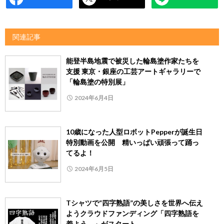
関連記事
能登半島地震で被災した輪島塗作家たちを
支援 東京・銀座の工芸アートギャラリーで
「輪島塗の特別展」
2024年6月4日
10歳になった人型ロボットPepperが誕生日
特別動画を公開 精いっぱい頑張って踊っ
てるよ！
2024年6月5日
Tシャツで“四字熟語”の美しさを世界へ伝え
ようクラウドファンディング「四字熟語を
着よう。」がスタート