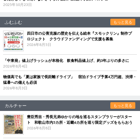
2025年10月23日
ふむふむ
もっと見る
四日市の公害克服の歴史を伝える絵本『スモックリン』制作プ
ロジェクト クラウドファンディングで支援を募集
2026年8月5日
「中東発」値上げラッシュが本格化 飲食料品値上げ、約3年ぶりの多さに
2026年8月4日
物価高でも「夏は家族で長距離ドライブ」 宿泊ドライブ予算4万円超、渋滞・
猛暑への備えも必須
2026年8月3日
カルチャー
もっと見る
豊臣秀吉・秀長兄弟ゆかりの地を巡るスタンプラリーがスター
ト 和歌山市内5カ所・近畿6カ所を巡り限定グッズをもらおう
2026年8月8日