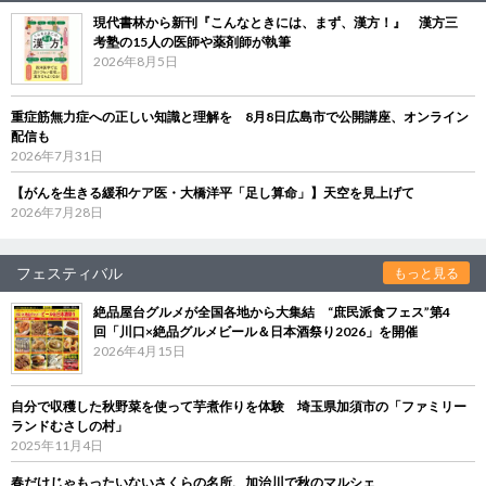
現代書林から新刊『こんなときには、まず、漢方！』 漢方三
考塾の15人の医師や薬剤師が執筆
2026年8月5日
重症筋無力症への正しい知識と理解を 8月8日広島市で公開講座、オンライン
配信も
2026年7月31日
【がんを生きる緩和ケア医・大橋洋平「足し算命」】天空を見上げて
2026年7月28日
フェスティバル
もっと見る
絶品屋台グルメが全国各地から大集結 “庶民派食フェス”第4
回「川口×絶品グルメビール＆日本酒祭り2026」を開催
2026年4月15日
自分で収穫した秋野菜を使って芋煮作りを体験 埼玉県加須市の「ファミリー
ランドむさしの村」
2025年11月4日
春だけじゃもったいないさくらの名所、加治川で秋のマルシェ