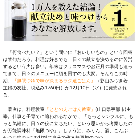
「何食べたい？」という問いに「おいしいもの」という回答
は禁句だろう。料理は好きでも、日々の献立を決めるのに苦労
するという声は多い。年末はクリスマスやお正月の準備も迫っ
てきて、日々のメニューに頭を回すのも大変。そんなこの時
期、
『無限つゆで味が決まるラク速ごはん』
（影山みづき著、
主婦の友社、税込み1760円）が12月10日（水）に発売され
る。
著者は、料理教室
「ととのえごはん教室」
(山口県宇部市)主
宰。仕事と子育てに追われるなかで 、「もっとシンプルに、も
っと気軽に、日々の役に立ちたい」という思いから考案したの
が万能調味料「無限つゆ」。しょう油、みりん、酒、こんぶ、
かつお節の5つを材料に自分で作る無添加のつゆ。