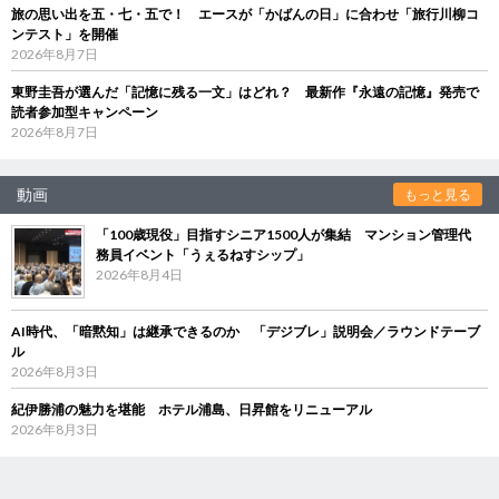
旅の思い出を五・七・五で！ エースが「かばんの日」に合わせ「旅行川柳コ
ンテスト」を開催
2026年8月7日
東野圭吾が選んだ「記憶に残る一文」はどれ？ 最新作『永遠の記憶』発売で
読者参加型キャンペーン
2026年8月7日
動画
もっと見る
「100歳現役」目指すシニア1500人が集結 マンション管理代
務員イベント「うぇるねすシップ」
2026年8月4日
AI時代、「暗黙知」は継承できるのか 「デジブレ」説明会／ラウンドテーブ
ル
2026年8月3日
紀伊勝浦の魅力を堪能 ホテル浦島、日昇館をリニューアル
2026年8月3日