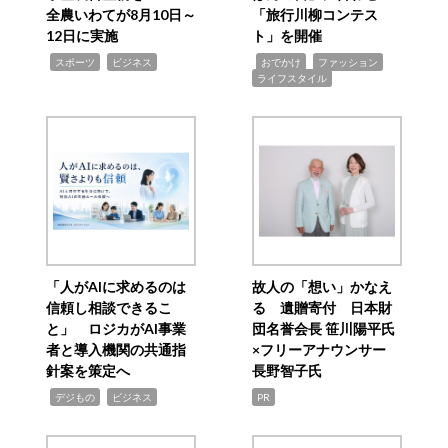
全農いわてが8月10日～
「旅行川柳コンテス
12日に実施
ト」を開催
,
,
,
,
,
スポーツ
ビジネス
おでかけ
ファッション
ライフスタイル
「人がAIに求めるのは
故人の「想い」かなえ
信頼し相談できるこ
る 遺贈寄付 日本財
と」 ロジカがAI事業
団名誉会長 笹川陽平氏
者と導入機関の共通指
×フリーアナウンサー
針案を策定へ
長野智子氏
,
,
デジもの
ビジネス
PR