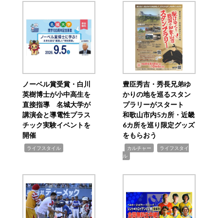
ノーベル賞受賞・白川
豊臣秀吉・秀長兄弟ゆ
英樹博士が小中高生を
かりの地を巡るスタン
直接指導 名城大学が
プラリーがスタート
講演会と導電性プラス
和歌山市内5カ所・近畿
チック実験イベントを
6カ所を巡り限定グッズ
開催
をもらおう
,
,
,
ライフスタイル
カルチャー
ライフスタイ
ル