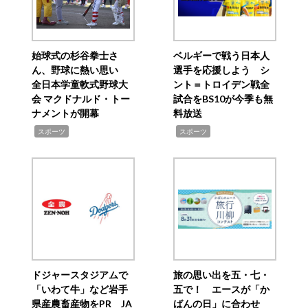
始球式の杉谷拳士さ
ベルギーで戦う日本人
ん、野球に熱い思い
選手を応援しよう シ
全日本学童軟式野球大
ント＝トロイデン戦全
会 マクドナルド・トー
試合をBS10が今季も無
ナメントが開幕
料放送
,
,
スポーツ
スポーツ
ドジャースタジアムで
旅の思い出を五・七・
「いわて牛」など岩手
五で！ エースが「か
県産農畜産物をPR JA
ばんの日」に合わせ