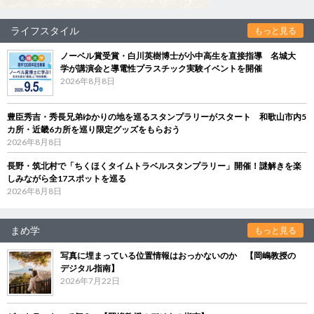
ライフスタイル
もっと見る
ノーベル賞受賞・白川英樹博士が小中高生を直接指導 名城大
学が講演会と導電性プラスチック実験イベントを開催
2026年8月8日
豊臣秀吉・秀長兄弟ゆかりの地を巡るスタンプラリーがスタート 和歌山市内5
カ所・近畿6カ所を巡り限定グッズをもらおう
2026年8月8日
長野・筑北村で「ちくほくタイムトラベルスタンプラリー」開催！謎解きを楽
しみながら全17スポットを巡る
2026年8月8日
まめ学
もっと見る
写真に埋まっている位置情報はおっかないのか 【岡嶋教授の
デジタル指南】
2026年7月22日