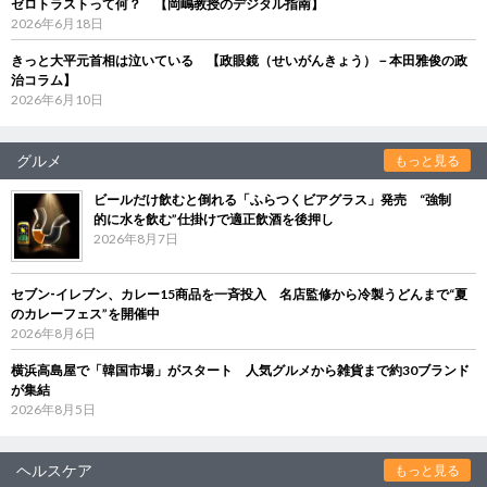
ゼロトラストって何？ 【岡嶋教授のデジタル指南】
2026年6月18日
きっと大平元首相は泣いている 【政眼鏡（せいがんきょう）－本田雅俊の政
治コラム】
2026年6月10日
グルメ
もっと見る
ビールだけ飲むと倒れる「ふらつくビアグラス」発売 “強制
的に水を飲む”仕掛けで適正飲酒を後押し
2026年8月7日
セブン‐イレブン、カレー15商品を一斉投入 名店監修から冷製うどんまで“夏
のカレーフェス”を開催中
2026年8月6日
横浜高島屋で「韓国市場」がスタート 人気グルメから雑貨まで約30ブランド
が集結
2026年8月5日
ヘルスケア
もっと見る