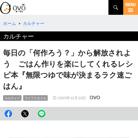
検
索
コ
ン
テ
ホーム
>
カルチャー
ン
カルチャー
ツ
へ
移
毎日の「何作ろう？」から解放されよ
動
う ごはん作りを楽にしてくれるレシ
ピ本『無限つゆで味が決まるラク速ご
はん』
OVO
2025年12月10日
カルチャー
ライフスタイル