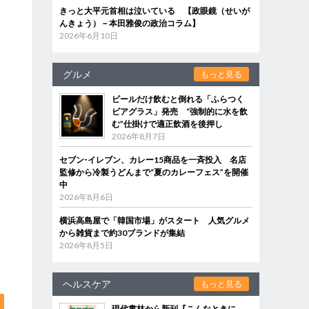
きっと大平元首相は泣いている 【政眼鏡（せいが
んきょう）－本田雅俊の政治コラム】
2026年6月10日
グルメ
もっと見る
ビールだけ飲むと倒れる「ふらつく
ビアグラス」発売 “強制的に水を飲
む”仕掛けで適正飲酒を後押し
2026年8月7日
セブン‐イレブン、カレー15商品を一斉投入 名店
監修から冷製うどんまで“夏のカレーフェス”を開催
中
2026年8月6日
横浜高島屋で「韓国市場」がスタート 人気グルメ
から雑貨まで約30ブランドが集結
2026年8月5日
ヘルスケア
もっと見る
現代書林から新刊『こんなときに