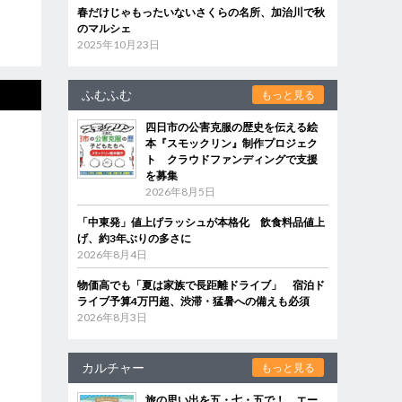
春だけじゃもったいないさくらの名所、加治川で秋
のマルシェ
2025年10月23日
ふむふむ
もっと見る
四日市の公害克服の歴史を伝える絵
本『スモックリン』制作プロジェク
ト クラウドファンディングで支援
を募集
2026年8月5日
「中東発」値上げラッシュが本格化 飲食料品値上
げ、約3年ぶりの多さに
2026年8月4日
物価高でも「夏は家族で長距離ドライブ」 宿泊ド
ライブ予算4万円超、渋滞・猛暑への備えも必須
2026年8月3日
カルチャー
もっと見る
旅の思い出を五・七・五で！ エー