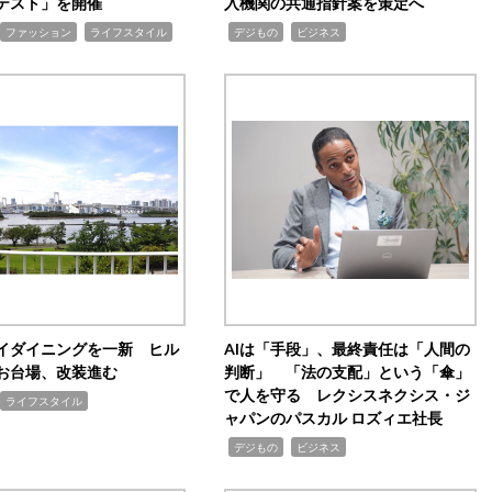
テスト」を開催
入機関の共通指針案を策定へ
,
,
,
ファッション
ライフスタイル
デジもの
ビジネス
イダイニングを一新 ヒル
AIは「手段」、最終責任は「人間の
お台場、改装進む
判断」 「法の支配」という「傘」
で人を守る レクシスネクシス・ジ
ライフスタイル
ャパンのパスカル ロズィエ社長
,
,
デジもの
ビジネス