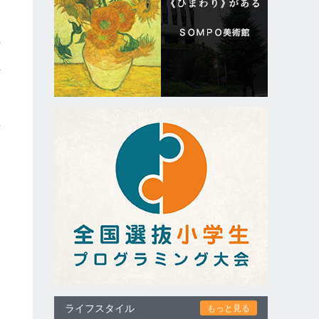
上
付
温
、
ライフスタイル
もっと見る