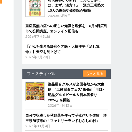
は、まず、漢方！』 漢方三考塾の
15人の医師や薬剤師が執筆
2026年8月5日
重症筋無力症への正しい知識と理解を 8月8日広島
市で公開講座、オンライン配信も
2026年7月31日
【がんを生きる緩和ケア医・大橋洋平「足し算
命」】天空を見上げて
2026年7月28日
フェスティバル
もっと見る
絶品屋台グルメが全国各地から大集
結 “庶民派食フェス”第4回「川口×
絶品グルメビール＆日本酒祭り
2026」を開催
2026年4月15日
自分で収穫した秋野菜を使って芋煮作りを体験 埼
玉県加須市の「ファミリーランドむさしの村」
2025年11月4日