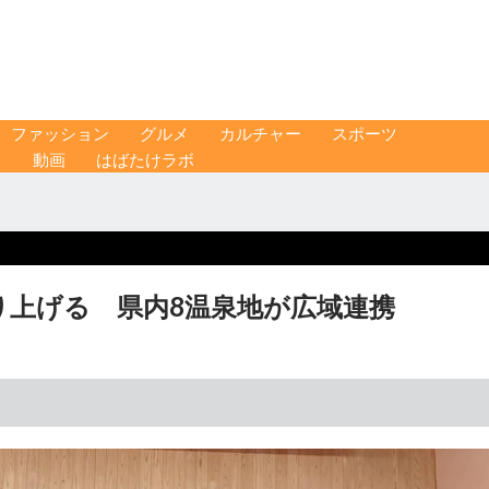
ファッション
グルメ
カルチャー
スポーツ
ス
動画
はばたけラボ
り上げる 県内8温泉地が広域連携