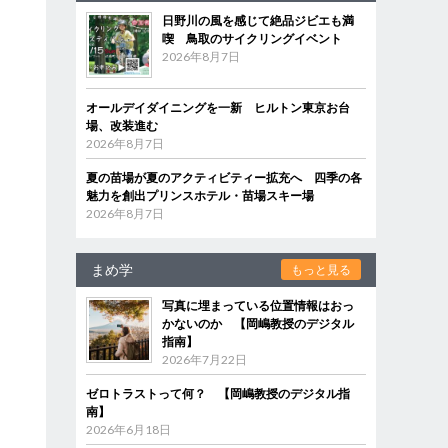
日野川の風を感じて絶品ジビエも満
喫 鳥取のサイクリングイベント
2026年8月7日
オールデイダイニングを一新 ヒルトン東京お台
場、改装進む
2026年8月7日
夏の苗場が夏のアクティビティー拡充へ 四季の各
魅力を創出プリンスホテル・苗場スキー場
2026年8月7日
まめ学
もっと見る
写真に埋まっている位置情報はおっ
かないのか 【岡嶋教授のデジタル
指南】
2026年7月22日
ゼロトラストって何？ 【岡嶋教授のデジタル指
南】
2026年6月18日