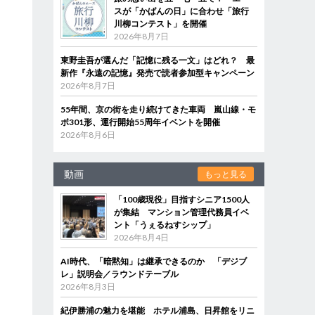
スが「かばんの日」に合わせ「旅行
川柳コンテスト」を開催
2026年8月7日
東野圭吾が選んだ「記憶に残る一文」はどれ？ 最
新作『永遠の記憶』発売で読者参加型キャンペーン
2026年8月7日
55年間、京の街を走り続けてきた車両 嵐山線・モ
ボ301形、運行開始55周年イベントを開催
2026年8月6日
動画
もっと見る
「100歳現役」目指すシニア1500人
が集結 マンション管理代務員イベ
ント「うぇるねすシップ」
2026年8月4日
AI時代、「暗黙知」は継承できるのか 「デジブ
レ」説明会／ラウンドテーブル
2026年8月3日
紀伊勝浦の魅力を堪能 ホテル浦島、日昇館をリニ