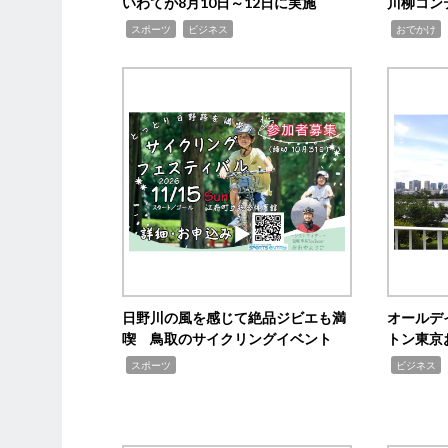
いわてが8月10日～12日に実施
川柳コン
,
,
,
,
スポーツ
ビジネス
おでかけ
日野川の風を感じて絶品ジビエも満
オールデ
喫 鳥取のサイクリングイベント
トン東京
,
,
,
スポーツ
ビジネス