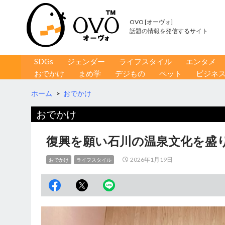
OVO [オーヴォ]
話題の情報を発信するサイト
コンテンツへ移動
検
SDGs
ジェンダー
ライフスタイル
エンタメ
索
おでかけ
まめ学
デジもの
ペット
ビジネ
ホーム
>
おでかけ
おでかけ
復興を願い石川の温泉文化を盛
2026年1月19日
おでかけ
ライフスタイル