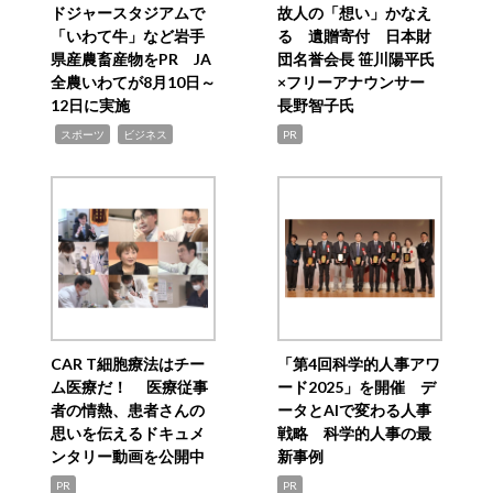
ドジャースタジアムで
故人の「想い」かなえ
「いわて牛」など岩手
る 遺贈寄付 日本財
県産農畜産物をPR JA
団名誉会長 笹川陽平氏
全農いわてが8月10日～
×フリーアナウンサー
12日に実施
長野智子氏
,
,
スポーツ
ビジネス
PR
CAR T細胞療法はチー
「第4回科学的人事アワ
ム医療だ！ 医療従事
ード2025」を開催 デ
者の情熱、患者さんの
ータとAIで変わる人事
思いを伝えるドキュメ
戦略 科学的人事の最
ンタリー動画を公開中
新事例
PR
PR