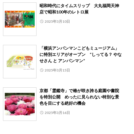
昭和時代にタイムスリップ 大丸福岡天神
店で昭和100年のレトロ展
2025年3月10日
「横浜アンパンマンこどもミュージアム」
に特別エリアがオープン “しってる？ やな
せさん と アンパンマン”
2025年3月15日
京都「霊鑑寺」で椿が咲き誇る庭園や書院
を特別公開 めったに見られない特別な景
色を目にする絶好の機会
2025年3月16日