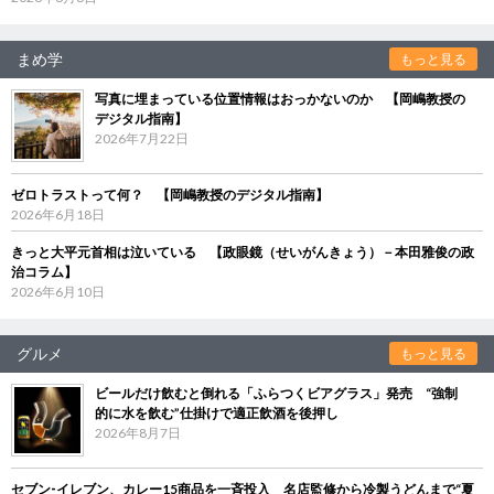
まめ学
もっと見る
写真に埋まっている位置情報はおっかないのか 【岡嶋教授の
デジタル指南】
2026年7月22日
ゼロトラストって何？ 【岡嶋教授のデジタル指南】
2026年6月18日
きっと大平元首相は泣いている 【政眼鏡（せいがんきょう）－本田雅俊の政
治コラム】
2026年6月10日
グルメ
もっと見る
ビールだけ飲むと倒れる「ふらつくビアグラス」発売 “強制
的に水を飲む”仕掛けで適正飲酒を後押し
2026年8月7日
セブン‐イレブン、カレー15商品を一斉投入 名店監修から冷製うどんまで“夏