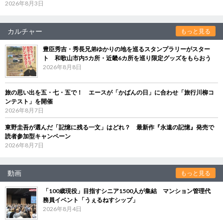
2026年8月3日
カルチャー
もっと見る
豊臣秀吉・秀長兄弟ゆかりの地を巡るスタンプラリーがスター
ト 和歌山市内5カ所・近畿6カ所を巡り限定グッズをもらおう
2026年8月8日
旅の思い出を五・七・五で！ エースが「かばんの日」に合わせ「旅行川柳コ
ンテスト」を開催
2026年8月7日
東野圭吾が選んだ「記憶に残る一文」はどれ？ 最新作『永遠の記憶』発売で
読者参加型キャンペーン
2026年8月7日
動画
もっと見る
「100歳現役」目指すシニア1500人が集結 マンション管理代
務員イベント「うぇるねすシップ」
2026年8月4日