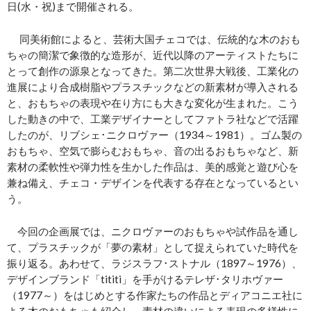
日(水・祝)まで開催される。
同美術館によると、芸術大国チェコでは、伝統的な木のおも
ちゃの簡潔で象徴的な造形が、近代以降のアーティストたちに
とって創作の源泉となってきた。第二次世界大戦後、工業化の
進展により合成樹脂やプラスチックなどの新素材が導入される
と、おもちゃの表現や在り方にも大きな変化が生まれた。こう
した動きの中で、工業デザイナーとしてファトラ社などで活躍
したのが、リブシェ･ニクロヴァー（1934～1981）。ゴム製の
おもちゃ、空気で膨らむおもちゃ、音の出るおもちゃなど、新
素材の柔軟性や弾力性を生かした作品は、美的感覚と遊び心を
兼ね備え、チェコ・デザインを代表する存在となっているとい
う。
今回の企画展では、ニクロヴァーのおもちゃや試作品を通し
て、プラスチックが「夢の素材」として捉えられていた時代を
振り返る。あわせて、ラジスラフ･ストナル（1897～1976）、
デザインブランド「tititi」を手がけるテレザ･タリホヴァー
（1977～）をはじめとする作家たちの作品とディアコニエ社に
よる木のおもちゃも紹介し、素材の違いによる表現の多様性に