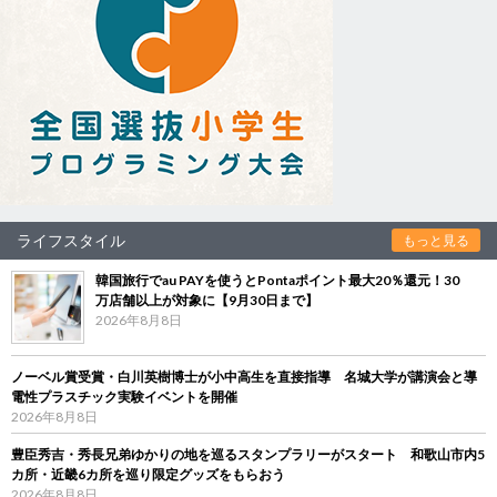
ライフスタイル
もっと見る
韓国旅行でau PAYを使うとPontaポイント最大20％還元！30
万店舗以上が対象に【9月30日まで】
2026年8月8日
ノーベル賞受賞・白川英樹博士が小中高生を直接指導 名城大学が講演会と導
電性プラスチック実験イベントを開催
2026年8月8日
豊臣秀吉・秀長兄弟ゆかりの地を巡るスタンプラリーがスタート 和歌山市内5
カ所・近畿6カ所を巡り限定グッズをもらおう
2026年8月8日