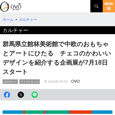
検
索
コ
ン
テ
ホーム
>
カルチャー
ン
カルチャー
ツ
へ
移
群馬県立館林美術館で中欧のおもちゃ
動
とアートにひたる チェコのかわいい
デザインを紹介する企画展が7月18日
スタート
OVO
2026年7月7日
カルチャー
ライフスタイル