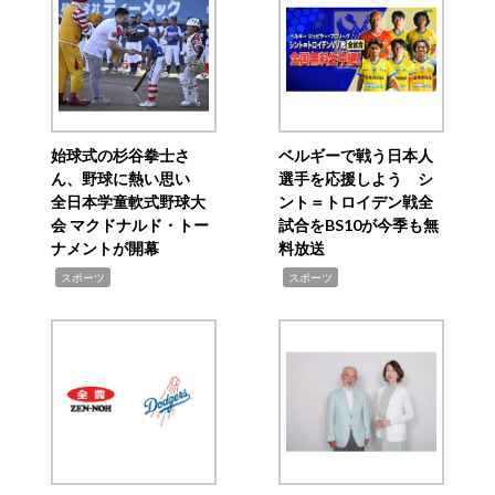
始球式の杉谷拳士さ
ベルギーで戦う日本人
ん、野球に熱い思い
選手を応援しよう シ
全日本学童軟式野球大
ント＝トロイデン戦全
会 マクドナルド・トー
試合をBS10が今季も無
ナメントが開幕
料放送
,
,
スポーツ
スポーツ