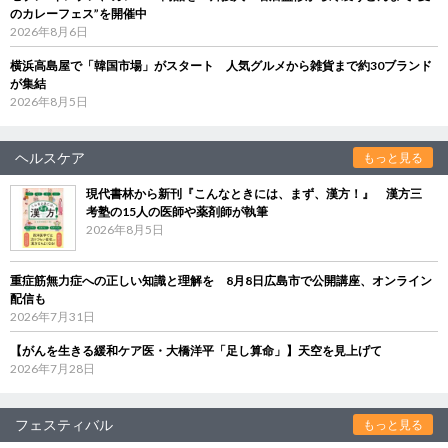
のカレーフェス”を開催中
2026年8月6日
横浜高島屋で「韓国市場」がスタート 人気グルメから雑貨まで約30ブランド
が集結
2026年8月5日
ヘルスケア
もっと見る
現代書林から新刊『こんなときには、まず、漢方！』 漢方三
考塾の15人の医師や薬剤師が執筆
2026年8月5日
重症筋無力症への正しい知識と理解を 8月8日広島市で公開講座、オンライン
配信も
2026年7月31日
【がんを生きる緩和ケア医・大橋洋平「足し算命」】天空を見上げて
2026年7月28日
フェスティバル
もっと見る