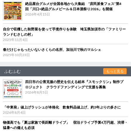
絶品屋台グルメが全国各地から大集結 “庶民派食フェス”第4
回「川口×絶品グルメビール＆日本酒祭り2026」を開催
2026年4月15日
自分で収穫した秋野菜を使って芋煮作りを体験 埼玉県加須市の「ファミリー
ランドむさしの村」
2025年11月4日
春だけじゃもったいないさくらの名所、加治川で秋のマルシェ
2025年10月23日
ふむふむ
もっと見る
四日市の公害克服の歴史を伝える絵本『スモックリン』制作プ
ロジェクト クラウドファンディングで支援を募集
2026年8月5日
「中東発」値上げラッシュが本格化 飲食料品値上げ、約3年ぶりの多さに
2026年8月4日
物価高でも「夏は家族で長距離ドライブ」 宿泊ドライブ予算4万円超、渋滞・
猛暑への備えも必須