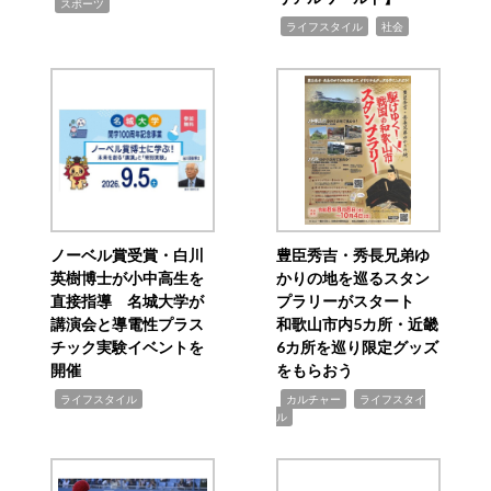
,
スポーツ
,
,
ライフスタイル
社会
ノーベル賞受賞・白川
豊臣秀吉・秀長兄弟ゆ
英樹博士が小中高生を
かりの地を巡るスタン
直接指導 名城大学が
プラリーがスタート
講演会と導電性プラス
和歌山市内5カ所・近畿
チック実験イベントを
6カ所を巡り限定グッズ
開催
をもらおう
,
,
,
ライフスタイル
カルチャー
ライフスタイ
ル