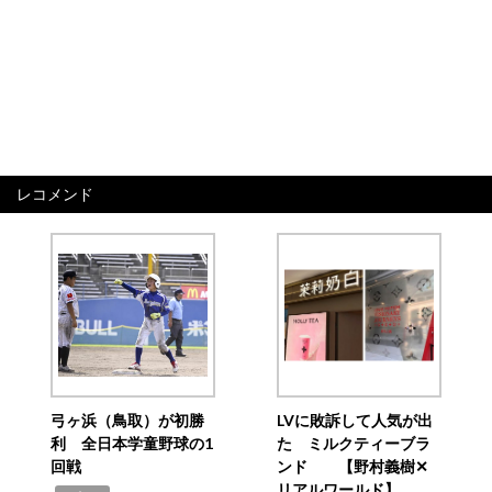
レコメンド
弓ヶ浜（鳥取）が初勝
LVに敗訴して人気が出
利 全日本学童野球の1
た ミルクティーブラ
回戦
ンド 【野村義樹✕
リアルワールド】