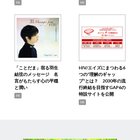
PR
PR
「ことだま」宿る羽生
HIV/エイズにまつわる6
結弦のメッセージ 名
つの“理解のギャッ
言がもたらす心の平穏
プ”とは？ 2030年の流
と潤い
行終結を目指すGAP6の
特設サイトを公開
PR
PR