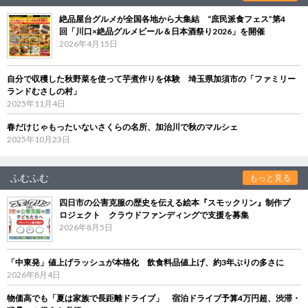
絶品屋台グルメが全国各地から大集結 “庶民派食フェス”第4
回「川口×絶品グルメビール＆日本酒祭り2026」を開催
2026年4月15日
自分で収穫した秋野菜を使って芋煮作りを体験 埼玉県加須市の「ファミリー
ランドむさしの村」
2025年11月4日
春だけじゃもったいないさくらの名所、加治川で秋のマルシェ
2025年10月23日
ふむふむ
もっと見る
四日市の公害克服の歴史を伝える絵本『スモックリン』制作プ
ロジェクト クラウドファンディングで支援を募集
2026年8月5日
「中東発」値上げラッシュが本格化 飲食料品値上げ、約3年ぶりの多さに
2026年8月4日
物価高でも「夏は家族で長距離ドライブ」 宿泊ドライブ予算4万円超、渋滞・