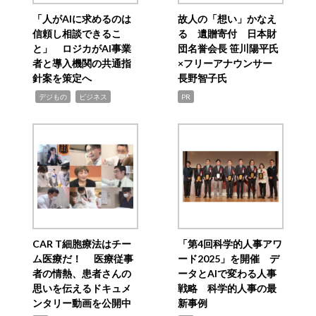
「人がAIに求めるのは
故人の「想い」かなえ
信頼し相談できるこ
る 遺贈寄付 日本財
と」 ロジカがAI事業
団名誉会長 笹川陽平氏
者と導入機関の共通指
×フリーアナウンサー
針案を策定へ
長野智子氏
,
,
デジもの
ビジネス
PR
CAR T細胞療法はチー
「第4回科学的人事アワ
ム医療だ！ 医療従事
ード2025」を開催 デ
者の情熱、患者さんの
ータとAIで変わる人事
思いを伝えるドキュメ
戦略 科学的人事の最
ンタリー動画を公開中
新事例