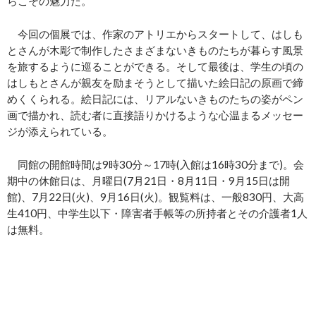
らこその魅力だ。
今回の個展では、作家のアトリエからスタートして、はしも
とさんが木彫で制作したさまざまないきものたちが暮らす風景
を旅するように巡ることができる。そして最後は、学生の頃の
はしもとさんが親友を励まそうとして描いた絵日記の原画で締
めくくられる。絵日記には、リアルないきものたちの姿がペン
画で描かれ、読む者に直接語りかけるような心温まるメッセー
ジが添えられている。
同館の開館時間は9時30分～17時(入館は16時30分まで)。会
期中の休館日は、月曜日(7月21日・8月11日・9月15日は開
館)、7月22日(火)、9月16日(火)。観覧料は、一般830円、大高
生410円、中学生以下・障害者手帳等の所持者とその介護者1人
は無料。