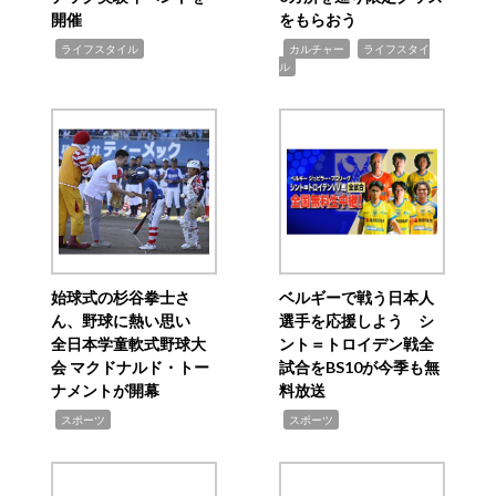
開催
をもらおう
,
,
,
ライフスタイル
カルチャー
ライフスタイ
ル
始球式の杉谷拳士さ
ベルギーで戦う日本人
ん、野球に熱い思い
選手を応援しよう シ
全日本学童軟式野球大
ント＝トロイデン戦全
会 マクドナルド・トー
試合をBS10が今季も無
ナメントが開幕
料放送
,
,
スポーツ
スポーツ