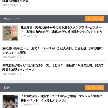
猛暑への備えも必須
2026年8月3日
カルチャー
もっと見る
豊臣秀吉・秀長兄弟ゆかりの地を巡るスタンプラリーがスター
ト 和歌山市内5カ所・近畿6カ所を巡り限定グッズをもらおう
2026年8月8日
旅の思い出を五・七・五で！ エースが「かばんの日」に合わせ「旅行川柳コ
ンテスト」を開催
2026年8月7日
東野圭吾が選んだ「記憶に残る一文」はどれ？ 最新作『永遠の記憶』発売で
読者参加型キャンペーン
2026年8月7日
動画
もっと見る
「100歳現役」目指すシニア1500人が集結 マンション管理代
務員イベント「うぇるねすシップ」
2026年8月4日