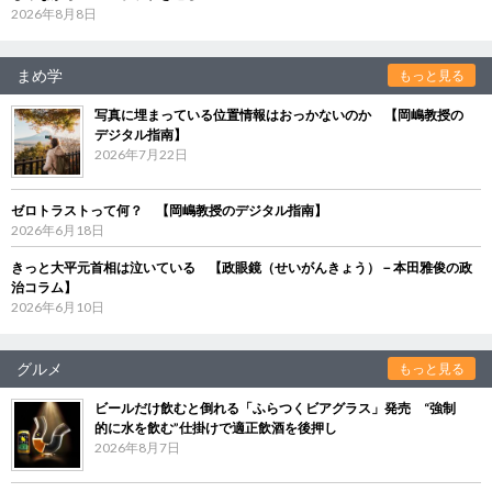
2026年8月8日
まめ学
もっと見る
写真に埋まっている位置情報はおっかないのか 【岡嶋教授の
デジタル指南】
2026年7月22日
ゼロトラストって何？ 【岡嶋教授のデジタル指南】
2026年6月18日
きっと大平元首相は泣いている 【政眼鏡（せいがんきょう）－本田雅俊の政
治コラム】
2026年6月10日
グルメ
もっと見る
ビールだけ飲むと倒れる「ふらつくビアグラス」発売 “強制
的に水を飲む”仕掛けで適正飲酒を後押し
2026年8月7日