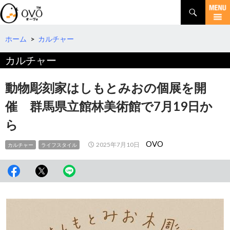
検
索
コ
ン
テ
ホーム
>
カルチャー
ン
カルチャー
ツ
へ
移
動物彫刻家はしもとみおの個展を開
動
催 群馬県立館林美術館で7月19日か
ら
OVO
2025年7月10日
カルチャー
ライフスタイル