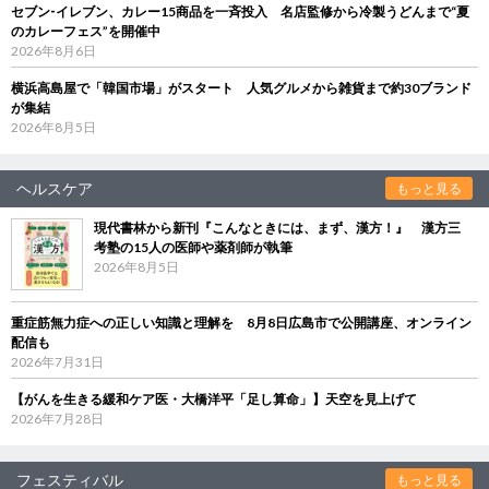
セブン‐イレブン、カレー15商品を一斉投入 名店監修から冷製うどんまで“夏
のカレーフェス”を開催中
2026年8月6日
横浜高島屋で「韓国市場」がスタート 人気グルメから雑貨まで約30ブランド
が集結
2026年8月5日
ヘルスケア
もっと見る
現代書林から新刊『こんなときには、まず、漢方！』 漢方三
考塾の15人の医師や薬剤師が執筆
2026年8月5日
重症筋無力症への正しい知識と理解を 8月8日広島市で公開講座、オンライン
配信も
2026年7月31日
【がんを生きる緩和ケア医・大橋洋平「足し算命」】天空を見上げて
2026年7月28日
フェスティバル
もっと見る