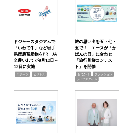
ドジャースタジアムで
旅の思い出を五・七・
「いわて牛」など岩手
五で！ エースが「か
県産農畜産物をPR JA
ばんの日」に合わせ
全農いわてが8月10日～
「旅行川柳コンテス
12日に実施
ト」を開催
,
,
,
,
,
スポーツ
ビジネス
おでかけ
ファッション
ライフスタイル