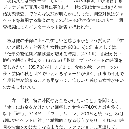
現代女性は秋が一番忙しい！ ──AOKI(横浜市)が運営する
ジャケジョ研究所が8月に実施した「秋の現代女性における生
活実態調査」でそんな実態が明らかになった。調査対象はジャ
ケットを着用する機会のある20代～40代の女性1001人で、調
査機関によるインターネット調査で行われた。
秋は他の季節に比べて忙しいと感じるかという質問に、「忙
しいと感じる」と答えた女性は約60％。その理由としては、
「仕事の繁忙期／業務量が増える時期」(47.1％)「お出かけ・
旅行の機会が増える」(37.5％)「趣味・プライベートの時間を
楽しみたい」(35.7％)がトップ３に。食欲の秋・スポーツの
秋・芸術の秋と世間でいわれるイメージが強く、仕事のうえで
年度後半が始まることも重なって、忙しいと感じる女性が多い
のかもしれない。
一方、「秋、特に時間やお金をかけたいこと」を聞くと、
「食」にお金をかけたいと回答した女性が74.0％と最も多く、
以下「旅行」71.4％、「ファッション」70.3％と続いた。秋は
趣味やイベントに対して積極的になる傾向があり、それらに時
間やお金をかけたくなるようだ。ファッションに関連して、