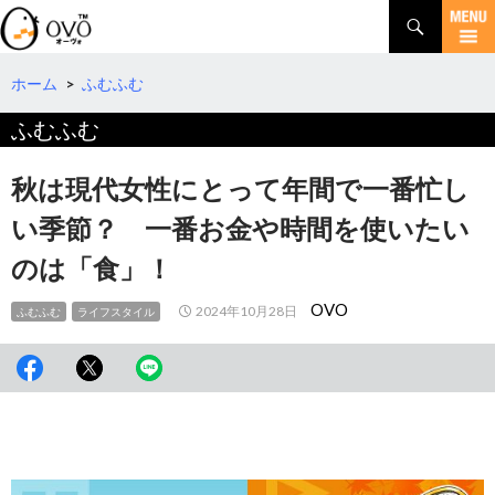
検
索
コ
ン
テ
ホーム
>
ふむふむ
ン
ふむふむ
ツ
へ
移
秋は現代女性にとって年間で一番忙し
動
い季節？ 一番お金や時間を使いたい
のは「食」！
OVO
2024年10月28日
ふむふむ
ライフスタイル