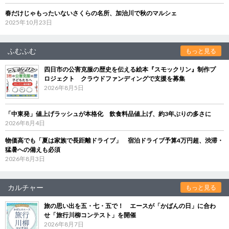
春だけじゃもったいないさくらの名所、加治川で秋のマルシェ
2025年10月23日
ふむふむ
もっと見る
四日市の公害克服の歴史を伝える絵本『スモックリン』制作プ
ロジェクト クラウドファンディングで支援を募集
2026年8月5日
「中東発」値上げラッシュが本格化 飲食料品値上げ、約3年ぶりの多さに
2026年8月4日
物価高でも「夏は家族で長距離ドライブ」 宿泊ドライブ予算4万円超、渋滞・
猛暑への備えも必須
2026年8月3日
カルチャー
もっと見る
旅の思い出を五・七・五で！ エースが「かばんの日」に合わ
せ「旅行川柳コンテスト」を開催
2026年8月7日