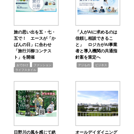
旅の思い出を五・七・
「人がAIに求めるのは
五で！ エースが「か
信頼し相談できるこ
ばんの日」に合わせ
と」 ロジカがAI事業
「旅行川柳コンテス
者と導入機関の共通指
ト」を開催
針案を策定へ
,
,
,
,
,
おでかけ
ファッション
デジもの
ビジネス
ライフスタイル
日野川の風を感じて絶
オールデイダイニング