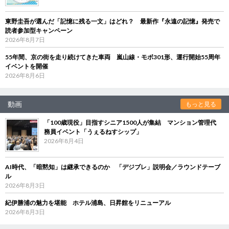
東野圭吾が選んだ「記憶に残る一文」はどれ？ 最新作『永遠の記憶』発売で
読者参加型キャンペーン
2026年8月7日
55年間、京の街を走り続けてきた車両 嵐山線・モボ301形、運行開始55周年
イベントを開催
2026年8月6日
動画
もっと見る
「100歳現役」目指すシニア1500人が集結 マンション管理代
務員イベント「うぇるねすシップ」
2026年8月4日
AI時代、「暗黙知」は継承できるのか 「デジブレ」説明会／ラウンドテーブ
ル
2026年8月3日
紀伊勝浦の魅力を堪能 ホテル浦島、日昇館をリニューアル
2026年8月3日