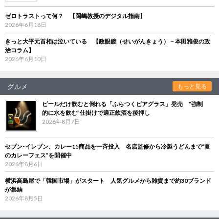
ゼロトラストって何？ 【岡嶋教授のデジタル指南】
2026年6月18日
きっと大平元首相は泣いている 【政眼鏡（せいがんきょう）－本田雅俊の政
治コラム】
2026年6月10日
グルメ
もっと見る
ビールだけ飲むと倒れる「ふらつくビアグラス」発売 “強制
的に水を飲む”仕掛けで適正飲酒を後押し
2026年8月7日
セブン‐イレブン、カレー15商品を一斉投入 名店監修から冷製うどんまで“夏
のカレーフェス”を開催中
2026年8月6日
横浜高島屋で「韓国市場」がスタート 人気グルメから雑貨まで約30ブランド
が集結
2026年8月5日