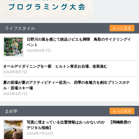
ライフスタイル
もっと見る
日野川の風を感じて絶品ジビエも満喫 鳥取のサイクリングイ
ベント
2026年8月7日
オールデイダイニングを一新 ヒルトン東京お台場、改装進む
2026年8月7日
夏の苗場が夏のアクティビティー拡充へ 四季の各魅力を創出プリンスホテ
ル・苗場スキー場
2026年8月7日
まめ学
もっと見る
写真に埋まっている位置情報はおっかないのか 【岡嶋教授の
デジタル指南】
2026年7月22日