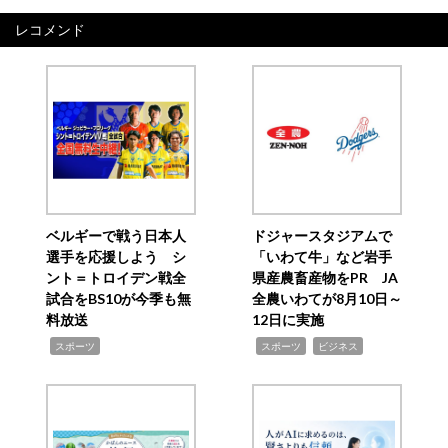
レコメンド
ベルギーで戦う日本人
ドジャースタジアムで
選手を応援しよう シ
「いわて牛」など岩手
ント＝トロイデン戦全
県産農畜産物をPR JA
試合をBS10が今季も無
全農いわてが8月10日～
料放送
12日に実施
,
,
,
スポーツ
スポーツ
ビジネス