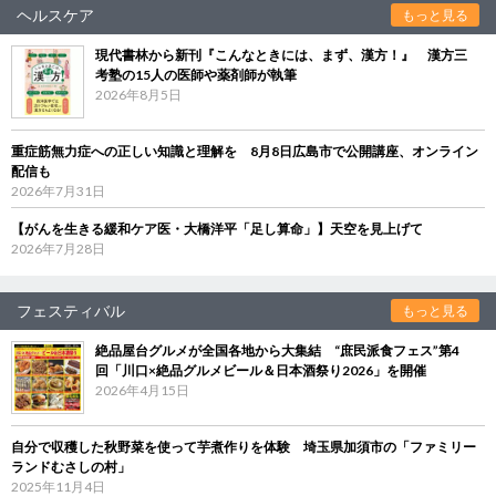
ヘルスケア
もっと見る
現代書林から新刊『こんなときには、まず、漢方！』 漢方三
考塾の15人の医師や薬剤師が執筆
2026年8月5日
重症筋無力症への正しい知識と理解を 8月8日広島市で公開講座、オンライン
配信も
2026年7月31日
【がんを生きる緩和ケア医・大橋洋平「足し算命」】天空を見上げて
2026年7月28日
フェスティバル
もっと見る
絶品屋台グルメが全国各地から大集結 “庶民派食フェス”第4
回「川口×絶品グルメビール＆日本酒祭り2026」を開催
2026年4月15日
自分で収穫した秋野菜を使って芋煮作りを体験 埼玉県加須市の「ファミリー
ランドむさしの村」
2025年11月4日