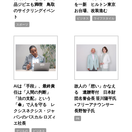
品ジビエも満喫 鳥取
を一新 ヒルトン東京
のサイクリングイベン
お台場、改装進む
ト
,
,
ビジネス
ライフスタイル
,
スポーツ
AIは「手段」、最終責
故人の「想い」かなえ
任は「人間の判断」
る 遺贈寄付 日本財
「法の支配」という
団名誉会長 笹川陽平氏
「傘」で人を守る レ
×フリーアナウンサー
クシスネクシス・ジャ
長野智子氏
パンのパスカル ロズィ
PR
エ社長
,
,
デジもの
ビジネス