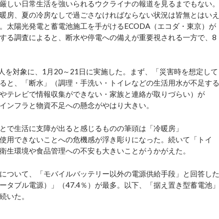
厳しい日常生活を強いられるウクライナの報道を見るまでもない
暖房、夏の冷房なしで過ごさなければならない状況は皆無とはい
。太陽光発電と蓄電池施工を手がけるECODA（エコダ・東京）が
する調査によると、断水や停電への備えが重要視される一方で、8
0人を対象に、1月20～21日に実施した。まず、「災害時を想定して
ると、「断水」（調理・手洗い・トイレなどの生活用水が不足す
ットやテレビで情報収集ができない・家族と連絡が取りづらい）が
た。インフラと物資不足への懸念がやはり大きい。
とで生活に支障が出ると感じるものの筆頭は「冷暖房」
調が使用できないことへの危機感が浮き彫りになった。続いて「トイ
がり、衛生環境や食品管理への不安も大きいことがうかがえた。
について、「モバイルバッテリー以外の電源供給手段」と回答し
ータブル電源）」（47.4％）が最多。以下、「据え置き型蓄電池
が続いた。