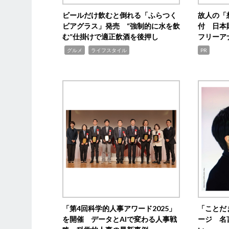
ビールだけ飲むと倒れる「ふらつく
故人の「
ビアグラス」発売 “強制的に水を飲
付 日本
む”仕掛けで適正飲酒を後押し
フリーア
,
,
グルメ
ライフスタイル
PR
「第4回科学的人事アワード2025」
「ことだ
を開催 データとAIで変わる人事戦
ージ 名