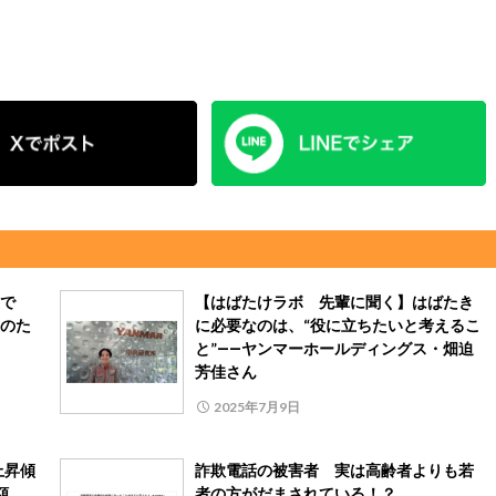
参で
【はばたけラボ 先輩に聞く】はばたき
のた
に必要なのは、“役に立ちたいと考えるこ
と”――ヤンマーホールディングス・畑迫
芳佳さん
2025年7月9日
上昇傾
詐欺電話の被害者 実は高齢者よりも若
額
者の方がだまされている！？