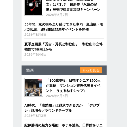
文」はどれ？ 最新作『永遠の記
憶』発売で読者参加型キャンペーン
2026年8月7日
55年間、京の街を走り続けてきた車両 嵐山線・モ
ボ301形、運行開始55周年イベントを開催
2026年8月6日
夏季企画展「秀吉・秀長と和歌山」 和歌山市立博
物館で8月8日から
2026年8月6日
動画
もっと見る
「100歳現役」目指すシニア1500人
が集結 マンション管理代務員イベ
ント「うぇるねすシップ」
2026年8月4日
AI時代、「暗黙知」は継承できるのか 「デジブ
レ」説明会／ラウンドテーブル
2026年8月3日
紀伊勝浦の魅力を堪能 ホテル浦島、日昇館をリニ