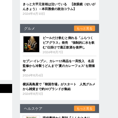
きっと大平元首相は泣いている 【政眼鏡（せいが
んきょう）－本田雅俊の政治コラム】
2026年6月10日
グルメ
もっと見る
ビールだけ飲むと倒れる「ふらつく
ビアグラス」発売 “強制的に水を飲
む”仕掛けで適正飲酒を後押し
2026年8月7日
セブン‐イレブン、カレー15商品を一斉投入 名店
監修から冷製うどんまで“夏のカレーフェス”を開催
中
2026年8月6日
横浜高島屋で「韓国市場」がスタート 人気グルメ
から雑貨まで約30ブランドが集結
2026年8月5日
ヘルスケア
もっと見る
現代書林から新刊『こんなときに