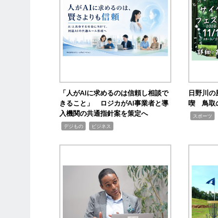
「人がAIに求めるのは信頼し相談で
日野川の
きること」 ロジカがAI事業者と導
喫 鳥取
入機関の共通指針案を策定へ
,
スポーツ
,
,
デジもの
ビジネス