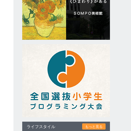
。
え
る
た
」
ライフスタイル
もっと見る