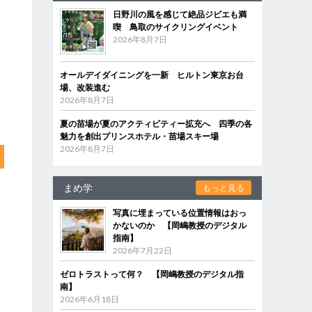
日野川の風を感じて絶品ジビエも満
喫 鳥取のサイクリングイベント
2026年8月7日
オールデイダイニングを一新 ヒルトン東京お台
場、改装進む
2026年8月7日
夏の苗場が夏のアクティビティー拡充へ 四季の各
魅力を創出プリンスホテル・苗場スキー場
2026年8月7日
まめ学
もっと見る
写真に埋まっている位置情報はおっ
かないのか 【岡嶋教授のデジタル
指南】
2026年7月22日
ゼロトラストって何？ 【岡嶋教授のデジタル指
南】
2026年6月18日