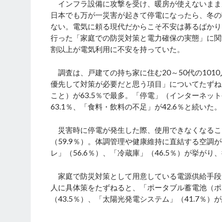
インフラ設備に攻撃を受け、暖房が使えないまま
日本でも万が一災害が起きて停電になったら、冬の
ない。電気に頼る現代だからこそ不安は募るばかり
行った「家庭での防災対策と電力確保の実態」に関
割以上が電気利用に不安を持っていた。
調査は、戸建ての持ち家に住む20～50代の101
優先して対策が必要だと思う項目」についてたずね
こと）が63.5％で最多。「停電」（インターネ
63.1％、「食料・飲料の不足」が42.6％と続い
災害時に停電が発生した際、使用できなくなるこ
（59.9％）。体調管理や健康維持に直結する空
レ」（56.6％）、「冷蔵庫」（46.5％）が挙
家庭で防災対策として用意している電源供給手段
人に具体策をたずねると、「ポータブル蓄電池（ポ
（43.5％）、「太陽光発電システム」（41.7％）