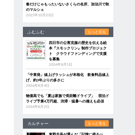
春だけじゃもったいないさくらの名所、加治川で秋
のマルシェ
2025年10月23日
ふむふむ
もっと見る
四日市の公害克服の歴史を伝える絵
本『スモックリン』制作プロジェク
ト クラウドファンディングで支援
を募集
2026年8月5日
「中東発」値上げラッシュが本格化 飲食料品値上
げ、約3年ぶりの多さに
2026年8月4日
物価高でも「夏は家族で長距離ドライブ」 宿泊ド
ライブ予算4万円超、渋滞・猛暑への備えも必須
2026年8月3日
カルチャー
もっと見る
東野圭吾が選んだ「記憶に残る一