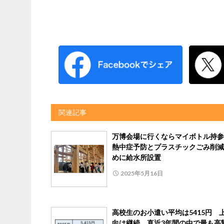
関連記事
万博会場に行くならマイボトル持
熱中症予防とプラスチックごみ削減
めに給水所設置
2025年5月16日
高校生のお小遣い平均は5415円 
向は継続、直近3年間の中で最も高