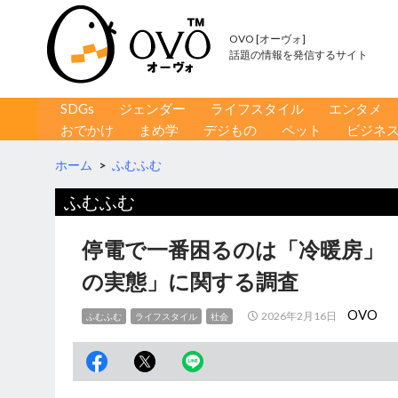
OVO [オーヴォ]
話題の情報を発信するサイト
コンテンツへ移動
検
SDGs
ジェンダー
ライフスタイル
エンタメ
索
おでかけ
まめ学
デジもの
ペット
ビジネ
ホーム
>
ふむふむ
ふむふむ
停電で一番困るのは「冷暖房」 
の実態」に関する調査
OVO
2026年2月16日
ふむふむ
ライフスタイル
社会