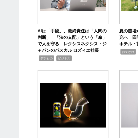
AIは「手段」、最終責任は「人間の
夏の苗場
判断」 「法の支配」という「傘」
充へ 四
で人を守る レクシスネクシス・ジ
ホテル・
ャパンのパスカル ロズィエ社長
,
,
おでかけ
,
,
デジもの
ビジネス