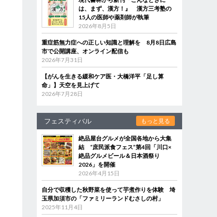
は、まず、漢方！』 漢方三考塾の
15人の医師や薬剤師が執筆
2026年8月5日
重症筋無力症への正しい知識と理解を 8月8日広島
市で公開講座、オンライン配信も
2026年7月31日
【がんを生きる緩和ケア医・大橋洋平「足し算
命」】天空を見上げて
2026年7月28日
フェスティバル
もっと見る
絶品屋台グルメが全国各地から大集
結 “庶民派食フェス”第4回「川口×
絶品グルメビール＆日本酒祭り
2026」を開催
2026年4月15日
自分で収穫した秋野菜を使って芋煮作りを体験 埼
玉県加須市の「ファミリーランドむさしの村」
2025年11月4日