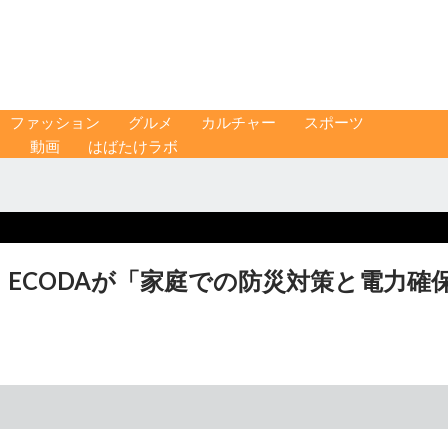
ファッション
グルメ
カルチャー
スポーツ
ス
動画
はばたけラボ
ECODAが「家庭での防災対策と電力確