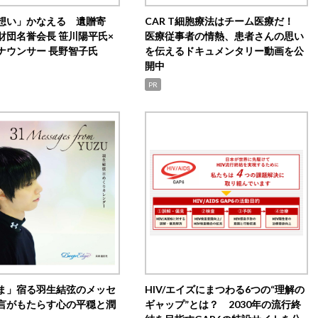
想い」かなえる 遺贈寄
CAR T細胞療法はチーム医療だ！
財団名誉会長 笹川陽平氏×
医療従事者の情熱、患者さんの思い
ナウンサー 長野智子氏
を伝えるドキュメンタリー動画を公
開中
PR
ま」宿る羽生結弦のメッセ
HIV/エイズにまつわる6つの“理解の
言がもたらす心の平穏と潤
ギャップ”とは？ 2030年の流行終