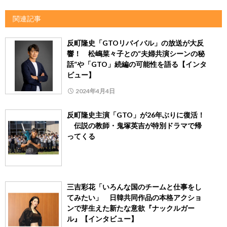
関連記事
反町隆史「GTOリバイバル」の放送が大反
響！ 松嶋菜々子との“夫婦共演シーンの秘
話”や「GTO」続編の可能性を語る【インタ
ビュー】
2024年4月4日
反町隆史主演「GTO」が26年ぶりに復活！
伝説の教師・鬼塚英吉が特別ドラマで帰
ってくる
三吉彩花「いろんな国のチームと仕事をし
てみたい」 日韓共同作品の本格アクショ
ンで芽生えた新たな意欲『ナックルガー
ル』【インタビュー】