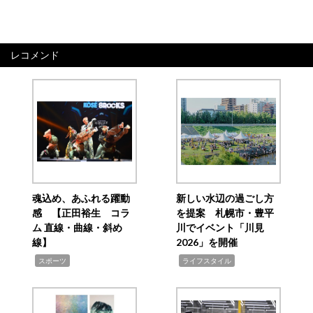
レコメンド
魂込め、あふれる躍動
新しい水辺の過ごし方
感 【正田裕生 コラ
を提案 札幌市・豊平
ム 直線・曲線・斜め
川でイベント「川見
線】
2026」を開催
,
,
スポーツ
ライフスタイル