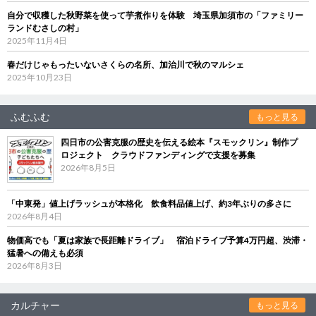
自分で収穫した秋野菜を使って芋煮作りを体験 埼玉県加須市の「ファミリー
ランドむさしの村」
2025年11月4日
春だけじゃもったいないさくらの名所、加治川で秋のマルシェ
2025年10月23日
ふむふむ
もっと見る
四日市の公害克服の歴史を伝える絵本『スモックリン』制作プ
ロジェクト クラウドファンディングで支援を募集
2026年8月5日
「中東発」値上げラッシュが本格化 飲食料品値上げ、約3年ぶりの多さに
2026年8月4日
物価高でも「夏は家族で長距離ドライブ」 宿泊ドライブ予算4万円超、渋滞・
猛暑への備えも必須
2026年8月3日
カルチャー
もっと見る