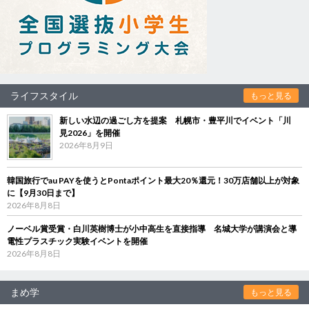
ライフスタイル
もっと見る
新しい水辺の過ごし方を提案 札幌市・豊平川でイベント「川
見2026」を開催
2026年8月9日
韓国旅行でau PAYを使うとPontaポイント最大20％還元！30万店舗以上が対象
に【9月30日まで】
2026年8月8日
ノーベル賞受賞・白川英樹博士が小中高生を直接指導 名城大学が講演会と導
電性プラスチック実験イベントを開催
2026年8月8日
まめ学
もっと見る