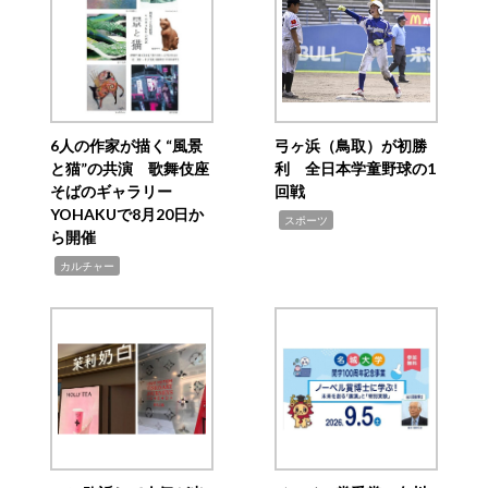
6人の作家が描く“風景
弓ヶ浜（鳥取）が初勝
と猫”の共演 歌舞伎座
利 全日本学童野球の1
そばのギャラリー
回戦
YOHAKUで8月20日か
,
スポーツ
ら開催
,
カルチャー