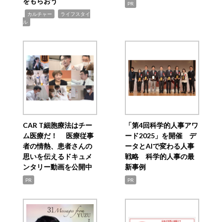
をもらおう
PR
,
,
カルチャー
ライフスタイ
ル
CAR T細胞療法はチー
「第4回科学的人事アワ
ム医療だ！ 医療従事
ード2025」を開催 デ
者の情熱、患者さんの
ータとAIで変わる人事
思いを伝えるドキュメ
戦略 科学的人事の最
ンタリー動画を公開中
新事例
PR
PR