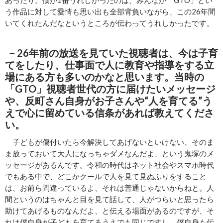
あったり。僕が1番うれしかったのは、みんなが「GTO」とい
う作品に対して愛情も思い出も全部背負いながら、この26年間
いてくれたんだなというところが伝わってうれしかったです。
－
26年前の放送を見ていた視聴者は、今は子育
てをしたり、仕事面で人に教育や指導をする立
場にある方も多いのかなと思います。当時の
「GTO」視聴者世代の方に届けたいメッセージ
や、反町さん自身がお子さんや“人を育てる”う
えで心に留めている信条があれば教えてくださ
い。
子どもが傷付いたら今解決してあげないといけない、そのま
ま放っておいて大人になっちゃダメなんだよ、という鬼塚のメ
ッセージがあるんです。令和の時代はネット社会やスマホ時代
でもある中で、どこかクールで人を見て見ぬふりをすること
は、お前ら間違っているよ、それは普通じゃないからねと。人
間というのはちゃんと目を見て話して、人がつらいと思ったら
助けてあげるものなんだよ、と伝える場面があるのですが、そ
れは僕自身が子どもを育てるうえでも同じですし、僕自身も伝