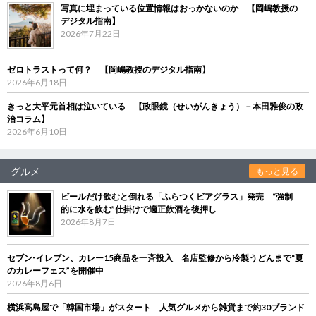
写真に埋まっている位置情報はおっかないのか 【岡嶋教授の
デジタル指南】
2026年7月22日
ゼロトラストって何？ 【岡嶋教授のデジタル指南】
2026年6月18日
きっと大平元首相は泣いている 【政眼鏡（せいがんきょう）－本田雅俊の政
治コラム】
2026年6月10日
グルメ
もっと見る
ビールだけ飲むと倒れる「ふらつくビアグラス」発売 “強制
的に水を飲む”仕掛けで適正飲酒を後押し
2026年8月7日
セブン‐イレブン、カレー15商品を一斉投入 名店監修から冷製うどんまで“夏
のカレーフェス”を開催中
2026年8月6日
横浜高島屋で「韓国市場」がスタート 人気グルメから雑貨まで約30ブランド