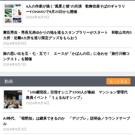
6人の作家が描く“風景と猫”の共演 歌舞伎座そばのギャラリ
ーYOHAKUで8月20日から開催
2026年8月9日
豊臣秀吉・秀長兄弟ゆかりの地を巡るスタンプラリーがスタート 和歌山市内5
カ所・近畿6カ所を巡り限定グッズをもらおう
2026年8月8日
旅の思い出を五・七・五で！ エースが「かばんの日」に合わせ「旅行川柳コ
ンテスト」を開催
2026年8月7日
動画
もっと見る
「100歳現役」目指すシニア1500人が集結 マンション管理代
務員イベント「うぇるねすシップ」
2026年8月4日
AI時代、「暗黙知」は継承できるのか 「デジブレ」説明会／ラウンドテーブ
ル
2026年8月3日