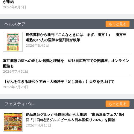
が集結
2026年8月5日
ヘルスケア
もっと見る
現代書林から新刊『こんなときには、まず、漢方！』 漢方三
考塾の15人の医師や薬剤師が執筆
2026年8月5日
重症筋無力症への正しい知識と理解を 8月8日広島市で公開講座、オンライン
配信も
2026年7月31日
【がんを生きる緩和ケア医・大橋洋平「足し算命」】天空を見上げて
2026年7月28日
フェスティバル
もっと見る
絶品屋台グルメが全国各地から大集結 “庶民派食フェス”第4
回「川口×絶品グルメビール＆日本酒祭り2026」を開催
2026年4月15日