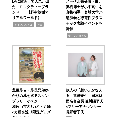
LVに敗訴して人気が出
ノーベル賞受賞・白川
た ミルクティーブラ
英樹博士が小中高生を
ンド 【野村義樹✕
直接指導 名城大学が
リアルワールド】
講演会と導電性プラス
チック実験イベントを
,
,
ライフスタイル
社会
開催
,
ライフスタイル
豊臣秀吉・秀長兄弟ゆ
故人の「想い」かなえ
かりの地を巡るスタン
る 遺贈寄付 日本財
プラリーがスタート
団名誉会長 笹川陽平氏
和歌山市内5カ所・近畿
×フリーアナウンサー
6カ所を巡り限定グッズ
長野智子氏