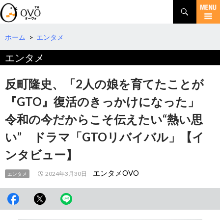
検
索
コ
ン
テ
ホーム
>
エンタメ
ン
エンタメ
ツ
へ
移
反町隆史、「2人の娘を育てたことが
動
『GTO』復活のきっかけになった」
令和の今だからこそ伝えたい“熱い思
い” ドラマ「GTOリバイバル」【イ
ンタビュー】
エンタメOVO
2024年3月30日
エンタメ