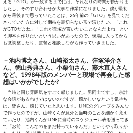
える「GTO」が一致するまでには、それなりの時間が掛かりま
したし、そのすり合わせが大事な作業になりました。僕が最初
から最後まで思っていたことは、26年前の「GTO」を見てくだ
さっていた方に対して期待を裏切らない形で演じたい、「これ
がGTOだよね」「これが鬼塚が言いたいことなんだよね」とい
う脚本を作りたいという思いがあったので、現場に入ってから
も微調整したり、監督と相談しながら作っていきました。
－池内博之さん、山崎裕太さん、窪塚洋介さ
ん、徳山秀典さん、小栗旬さん、藤木直人さん
など、1998年版のメンバーと現場で再会した感
想はいかがでしたか?
当時と同じ雰囲気をすごく感じました。男同士ですし、余計
な会話があるわけではないのですが、懐かしいなという気持ち
は、皆さん、感じていたと思います。LINEのグループをみんな
で作ったのですが、山崎くんが意外と当時のことを細かく覚え
ていたり、池内くんがLINEに当時のスケジュール表を送ってき
て「お前、こんなのをまだ持っているんだ」というやり取りが