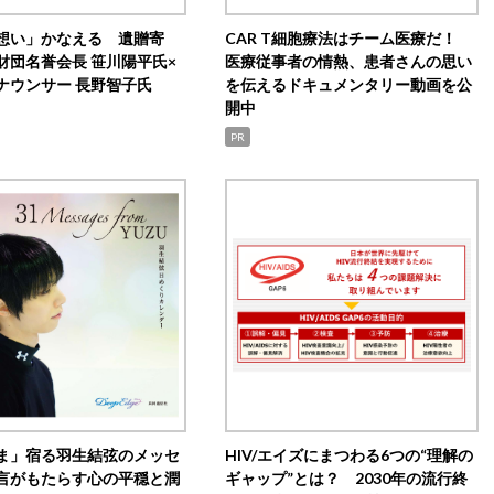
想い」かなえる 遺贈寄
CAR T細胞療法はチーム医療だ！
財団名誉会長 笹川陽平氏×
医療従事者の情熱、患者さんの思い
ナウンサー 長野智子氏
を伝えるドキュメンタリー動画を公
開中
PR
ま」宿る羽生結弦のメッセ
HIV/エイズにまつわる6つの“理解の
言がもたらす心の平穏と潤
ギャップ”とは？ 2030年の流行終