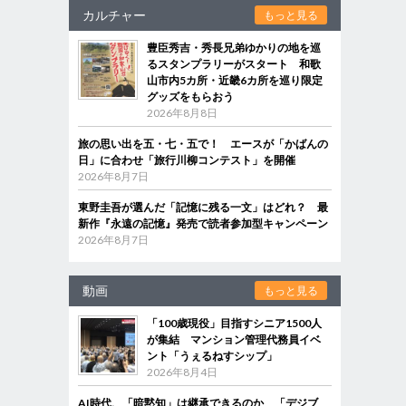
カルチャー
もっと見る
豊臣秀吉・秀長兄弟ゆかりの地を巡
るスタンプラリーがスタート 和歌
山市内5カ所・近畿6カ所を巡り限定
グッズをもらおう
2026年8月8日
旅の思い出を五・七・五で！ エースが「かばんの
日」に合わせ「旅行川柳コンテスト」を開催
2026年8月7日
東野圭吾が選んだ「記憶に残る一文」はどれ？ 最
新作『永遠の記憶』発売で読者参加型キャンペーン
2026年8月7日
動画
もっと見る
「100歳現役」目指すシニア1500人
が集結 マンション管理代務員イベ
ント「うぇるねすシップ」
2026年8月4日
AI時代、「暗黙知」は継承できるのか 「デジブ