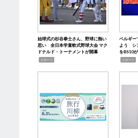
始球式の杉谷拳士さん、野球に熱い
ベルギー
思い 全日本学童軟式野球大会 マク
よう シ
ドナルド・トーナメントが開幕
をBS1
,
,
スポーツ
スポーツ