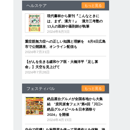
ヘルスケア
もっと見る
現代書林から新刊『こんなときに
は、まず、漢方！』 漢方三考塾の
15人の医師や薬剤師が執筆
2026年8月5日
重症筋無力症への正しい知識と理解を 8月8日広島
市で公開講座、オンライン配信も
2026年7月31日
【がんを生きる緩和ケア医・大橋洋平「足し算
命」】天空を見上げて
2026年7月28日
フェスティバル
もっと見る
絶品屋台グルメが全国各地から大集
結 “庶民派食フェス”第4回「川口×
絶品グルメビール＆日本酒祭り
2026」を開催
2026年4月15日
自分で収穫した秋野菜を使って芋煮作りを体験 埼