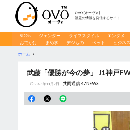
OVO [オーヴォ]
話題の情報を発信するサイト
コンテンツへ移動
検
SDGs
ジェンダー
ライフスタイル
エンタメ
索
おでかけ
まめ学
デジもの
ペット
ビジネ
ホーム
>
武藤「優勝が今の夢」 J1神戸F
共同通信 47NEWS
2023年11月2日