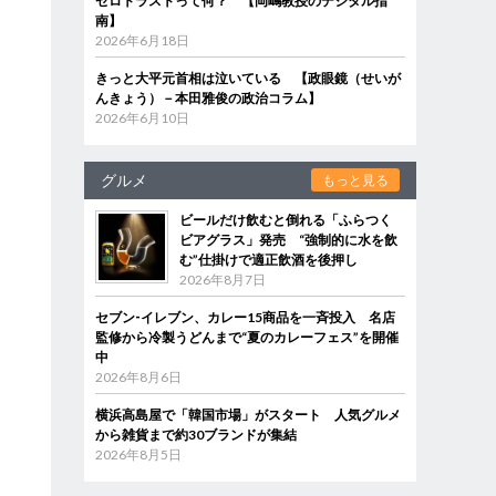
ゼロトラストって何？ 【岡嶋教授のデジタル指
南】
2026年6月18日
きっと大平元首相は泣いている 【政眼鏡（せいが
んきょう）－本田雅俊の政治コラム】
2026年6月10日
グルメ
もっと見る
ビールだけ飲むと倒れる「ふらつく
ビアグラス」発売 “強制的に水を飲
む”仕掛けで適正飲酒を後押し
2026年8月7日
セブン‐イレブン、カレー15商品を一斉投入 名店
監修から冷製うどんまで“夏のカレーフェス”を開催
中
2026年8月6日
横浜高島屋で「韓国市場」がスタート 人気グルメ
から雑貨まで約30ブランドが集結
2026年8月5日