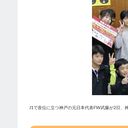
J1で首位に立つ神戸の元日本代表FW武藤が2日、