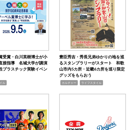
賞受賞・白川英樹博士が小
豊臣秀吉・秀長兄弟ゆかりの地を巡
直接指導 名城大学が講演
るスタンプラリーがスタート 和歌
性プラスチック実験イベン
山市内5カ所・近畿6カ所を巡り限定
グッズをもらおう
,
,
イル
カルチャー
ライフスタイル