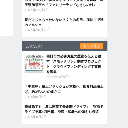
玉県加須市の「ファミリーランドむさしの村」
2025年11月4日
春だけじゃもったいないさくらの名所、加治川で秋
のマルシェ
2025年10月23日
ふむふむ
もっと見る
四日市の公害克服の歴史を伝える絵
本『スモックリン』制作プロジェク
ト クラウドファンディングで支援
を募集
2026年8月5日
「中東発」値上げラッシュが本格化 飲食料品値上
げ、約3年ぶりの多さに
2026年8月4日
物価高でも「夏は家族で長距離ドライブ」 宿泊ド
ライブ予算4万円超、渋滞・猛暑への備えも必須
2026年8月3日