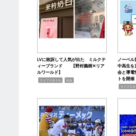
LVに敗訴して人気が出た ミルクテ
ノーベル
ィーブランド 【野村義樹✕リア
中高生を
ルワールド】
会と導電
トを開催
,
,
ライフスタイル
社会
,
ライフスタ