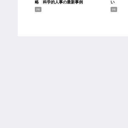
略 科学的人事の最新事例
い
PR
PR