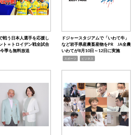
で戦う日本人選手を応援し
ドジャースタジアムで「いわて牛」
ント＝トロイデン戦全試合
など岩手県産農畜産物をPR JA全農
0が今季も無料放送
いわてが8月10日～12日に実施
,
,
スポーツ
ビジネス