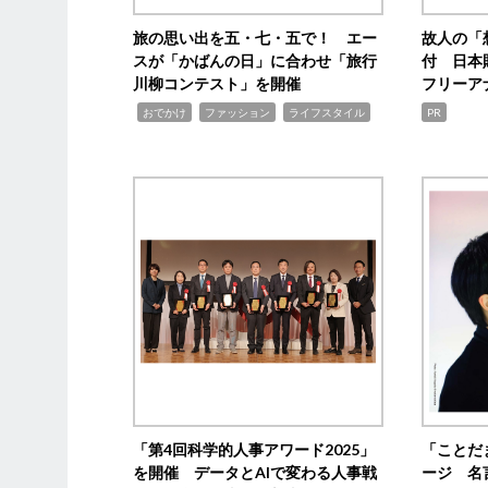
旅の思い出を五・七・五で！ エー
故人の「
スが「かばんの日」に合わせ「旅行
付 日本
川柳コンテスト」を開催
フリーア
,
,
,
おでかけ
ファッション
ライフスタイル
PR
「第4回科学的人事アワード2025」
「ことだ
を開催 データとAIで変わる人事戦
ージ 名