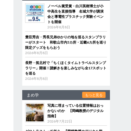
ノーベル賞受賞・白川英樹博士が小
中高生を直接指導 名城大学が講演
会と導電性プラスチック実験イベン
トを開催
2026年8月8日
豊臣秀吉・秀長兄弟ゆかりの地を巡るスタンプラリ
ーがスタート 和歌山市内5カ所・近畿6カ所を巡り
限定グッズをもらおう
2026年8月8日
長野・筑北村で「ちくほくタイムトラベルスタンプ
ラリー」開催！謎解きを楽しみながら全17スポット
を巡る
2026年8月8日
まめ学
もっと見る
写真に埋まっている位置情報はおっ
かないのか 【岡嶋教授のデジタル
指南】
2026年7月22日