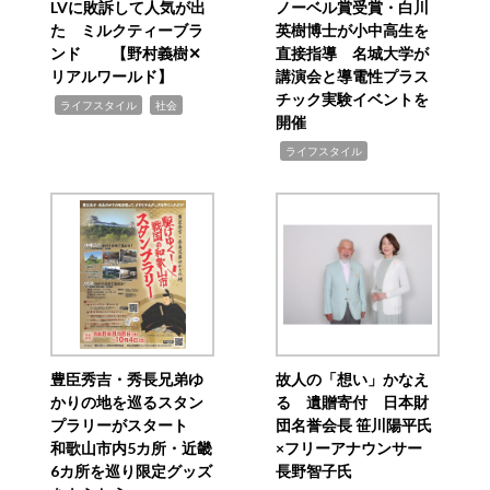
LVに敗訴して人気が出
ノーベル賞受賞・白川
た ミルクティーブラ
英樹博士が小中高生を
ンド 【野村義樹✕
直接指導 名城大学が
リアルワールド】
講演会と導電性プラス
チック実験イベントを
,
,
ライフスタイル
社会
開催
,
ライフスタイル
豊臣秀吉・秀長兄弟ゆ
故人の「想い」かなえ
かりの地を巡るスタン
る 遺贈寄付 日本財
プラリーがスタート
団名誉会長 笹川陽平氏
和歌山市内5カ所・近畿
×フリーアナウンサー
6カ所を巡り限定グッズ
長野智子氏