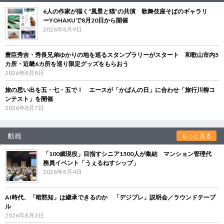
6人の作家が描く“風景と猫”の共演 歌舞伎座そばのギャラリ
ーYOHAKUで8月20日から開催
2026年8月9日
豊臣秀吉・秀長兄弟ゆかりの地を巡るスタンプラリーがスタート 和歌山市内5
カ所・近畿6カ所を巡り限定グッズをもらおう
2026年8月8日
旅の思い出を五・七・五で！ エースが「かばんの日」に合わせ「旅行川柳コ
ンテスト」を開催
2026年8月7日
動画
もっと見る
「100歳現役」目指すシニア1500人が集結 マンション管理代
務員イベント「うぇるねすシップ」
2026年8月4日
AI時代、「暗黙知」は継承できるのか 「デジブレ」説明会／ラウンドテーブ
ル
2026年8月3日