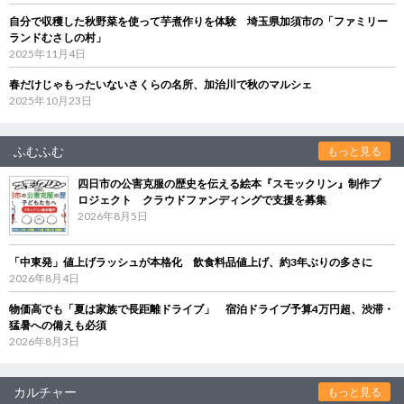
自分で収穫した秋野菜を使って芋煮作りを体験 埼玉県加須市の「ファミリー
ランドむさしの村」
2025年11月4日
春だけじゃもったいないさくらの名所、加治川で秋のマルシェ
2025年10月23日
ふむふむ
もっと見る
四日市の公害克服の歴史を伝える絵本『スモックリン』制作プ
ロジェクト クラウドファンディングで支援を募集
2026年8月5日
「中東発」値上げラッシュが本格化 飲食料品値上げ、約3年ぶりの多さに
2026年8月4日
物価高でも「夏は家族で長距離ドライブ」 宿泊ドライブ予算4万円超、渋滞・
猛暑への備えも必須
2026年8月3日
カルチャー
もっと見る