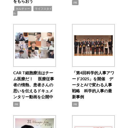
をもらおう
PR
,
,
カルチャー
ライフスタイ
ル
CAR T細胞療法はチー
「第4回科学的人事アワ
ム医療だ！ 医療従事
ード2025」を開催 デ
者の情熱、患者さんの
ータとAIで変わる人事
思いを伝えるドキュメ
戦略 科学的人事の最
ンタリー動画を公開中
新事例
PR
PR