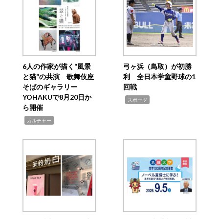
6人の作家が描く“風景
弓ヶ浜（鳥取）が初勝
と猫”の共演 歌舞伎座
利 全日本学童野球の1
そばのギャラリー
回戦
YOHAKUで8月20日か
,
スポーツ
ら開催
,
カルチャー