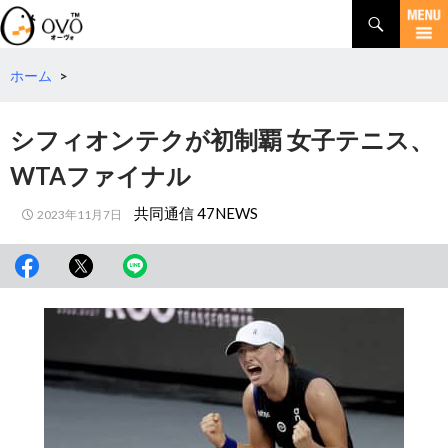
検
索
コ
ン
テ
ホーム
>
ン
ツ
シフィオンテクが初制覇 女子テニス、
へ
移
WTAファイナル
動
共同通信 47NEWS
2023年11月7日