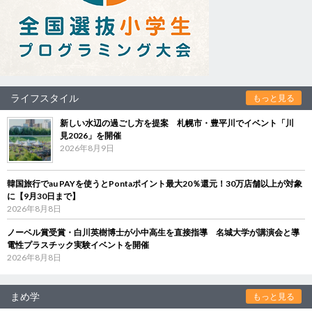
ライフスタイル
もっと見る
新しい水辺の過ごし方を提案 札幌市・豊平川でイベント「川
見2026」を開催
2026年8月9日
韓国旅行でau PAYを使うとPontaポイント最大20％還元！30万店舗以上が対象
に【9月30日まで】
2026年8月8日
ノーベル賞受賞・白川英樹博士が小中高生を直接指導 名城大学が講演会と導
電性プラスチック実験イベントを開催
2026年8月8日
まめ学
もっと見る