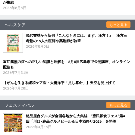
が集結
2026年8月5日
ヘルスケア
もっと見る
現代書林から新刊『こんなときには、まず、漢方！』 漢方三
考塾の15人の医師や薬剤師が執筆
2026年8月5日
重症筋無力症への正しい知識と理解を 8月8日広島市で公開講座、オンライン
配信も
2026年7月31日
【がんを生きる緩和ケア医・大橋洋平「足し算命」】天空を見上げて
2026年7月28日
フェスティバル
もっと見る
絶品屋台グルメが全国各地から大集結 “庶民派食フェス”第4
回「川口×絶品グルメビール＆日本酒祭り2026」を開催
2026年4月15日