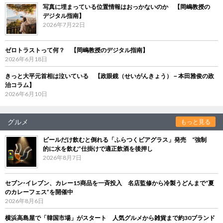
写真に埋まっている位置情報はおっかないのか 【岡嶋教授の
デジタル指南】
2026年7月22日
ゼロトラストって何？ 【岡嶋教授のデジタル指南】
2026年6月18日
きっと大平元首相は泣いている 【政眼鏡（せいがんきょう）－本田雅俊の政
治コラム】
2026年6月10日
グルメ
もっと見る
ビールだけ飲むと倒れる「ふらつくビアグラス」発売 “強制
的に水を飲む”仕掛けで適正飲酒を後押し
2026年8月7日
セブン‐イレブン、カレー15商品を一斉投入 名店監修から冷製うどんまで“夏
のカレーフェス”を開催中
2026年8月6日
横浜高島屋で「韓国市場」がスタート 人気グルメから雑貨まで約30ブランド