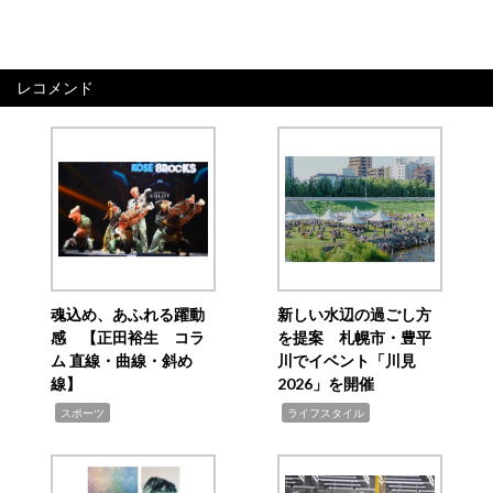
レコメンド
魂込め、あふれる躍動
新しい水辺の過ごし方
感 【正田裕生 コラ
を提案 札幌市・豊平
ム 直線・曲線・斜め
川でイベント「川見
線】
2026」を開催
,
,
スポーツ
ライフスタイル