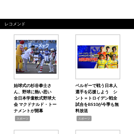
レコメンド
始球式の杉谷拳士さ
ベルギーで戦う日本人
ん、野球に熱い思い
選手を応援しよう シ
全日本学童軟式野球大
ント＝トロイデン戦全
会 マクドナルド・トー
試合をBS10が今季も無
ナメントが開幕
料放送
,
,
スポーツ
スポーツ