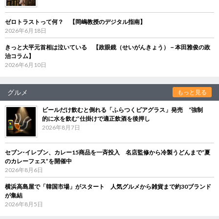
ゼロトラストって何？ 【岡嶋教授のデジタル指南】
2026年6月18日
きっと大平元首相は泣いている 【政眼鏡（せいがんきょう）－本田雅俊の政
治コラム】
2026年6月10日
グルメ
もっと見る
ビールだけ飲むと倒れる「ふらつくビアグラス」発売 “強制
的に水を飲む”仕掛けで適正飲酒を後押し
2026年8月7日
セブン‐イレブン、カレー15商品を一斉投入 名店監修から冷製うどんまで“夏
のカレーフェス”を開催中
2026年8月6日
横浜高島屋で「韓国市場」がスタート 人気グルメから雑貨まで約30ブランド
が集結
2026年8月5日