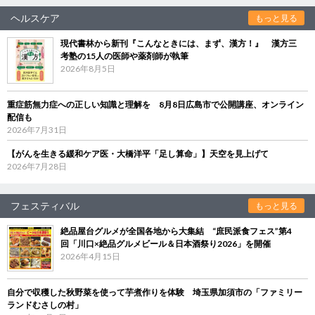
ヘルスケア
もっと見る
現代書林から新刊『こんなときには、まず、漢方！』 漢方三
考塾の15人の医師や薬剤師が執筆
2026年8月5日
重症筋無力症への正しい知識と理解を 8月8日広島市で公開講座、オンライン
配信も
2026年7月31日
【がんを生きる緩和ケア医・大橋洋平「足し算命」】天空を見上げて
2026年7月28日
フェスティバル
もっと見る
絶品屋台グルメが全国各地から大集結 “庶民派食フェス”第4
回「川口×絶品グルメビール＆日本酒祭り2026」を開催
2026年4月15日
自分で収穫した秋野菜を使って芋煮作りを体験 埼玉県加須市の「ファミリー
ランドむさしの村」