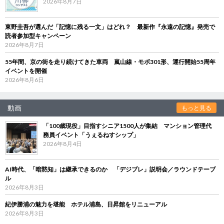
2026年8月7日
東野圭吾が選んだ「記憶に残る一文」はどれ？ 最新作『永遠の記憶』発売で
読者参加型キャンペーン
2026年8月7日
55年間、京の街を走り続けてきた車両 嵐山線・モボ301形、運行開始55周年
イベントを開催
2026年8月6日
動画
もっと見る
「100歳現役」目指すシニア1500人が集結 マンション管理代
務員イベント「うぇるねすシップ」
2026年8月4日
AI時代、「暗黙知」は継承できるのか 「デジブレ」説明会／ラウンドテーブ
ル
2026年8月3日
紀伊勝浦の魅力を堪能 ホテル浦島、日昇館をリニューアル
2026年8月3日