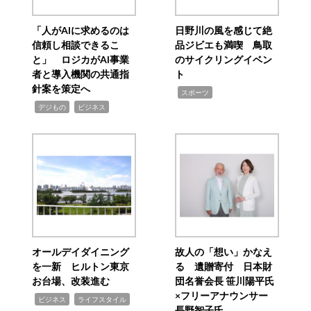
「人がAIに求めるのは
日野川の風を感じて絶
信頼し相談できるこ
品ジビエも満喫 鳥取
と」 ロジカがAI事業
のサイクリングイベン
者と導入機関の共通指
ト
針案を策定へ
,
スポーツ
,
,
デジもの
ビジネス
オールデイダイニング
故人の「想い」かなえ
を一新 ヒルトン東京
る 遺贈寄付 日本財
お台場、改装進む
団名誉会長 笹川陽平氏
×フリーアナウンサー
,
,
ビジネス
ライフスタイル
長野智子氏