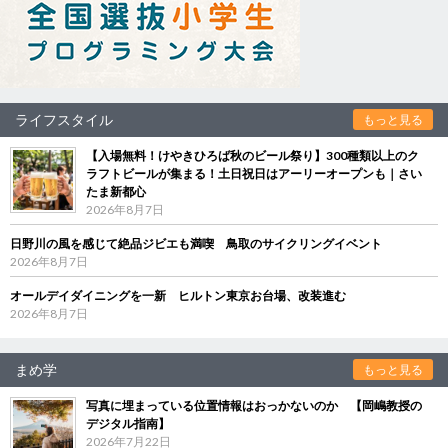
ライフスタイル
もっと見る
【入場無料！けやきひろば秋のビール祭り】300種類以上のク
ラフトビールが集まる！土日祝日はアーリーオープンも｜さい
たま新都心
2026年8月7日
日野川の風を感じて絶品ジビエも満喫 鳥取のサイクリングイベント
2026年8月7日
オールデイダイニングを一新 ヒルトン東京お台場、改装進む
2026年8月7日
まめ学
もっと見る
写真に埋まっている位置情報はおっかないのか 【岡嶋教授の
デジタル指南】
2026年7月22日