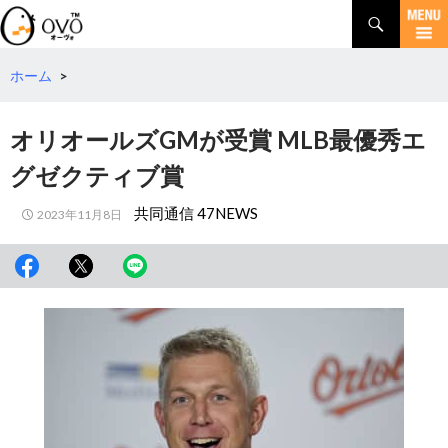
検
索
コ
ン
テ
ホーム
>
ン
ツ
オリオールズGMが受賞 MLB最優秀エ
へ
移
グゼクティブ賞
動
共同通信 47NEWS
2023年11月8日