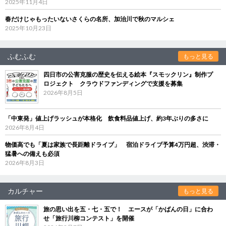
2025年11月4日
春だけじゃもったいないさくらの名所、加治川で秋のマルシェ
2025年10月23日
ふむふむ
もっと見る
四日市の公害克服の歴史を伝える絵本『スモックリン』制作プ
ロジェクト クラウドファンディングで支援を募集
2026年8月5日
「中東発」値上げラッシュが本格化 飲食料品値上げ、約3年ぶりの多さに
2026年8月4日
物価高でも「夏は家族で長距離ドライブ」 宿泊ドライブ予算4万円超、渋滞・
猛暑への備えも必須
2026年8月3日
カルチャー
もっと見る
旅の思い出を五・七・五で！ エースが「かばんの日」に合わ
せ「旅行川柳コンテスト」を開催