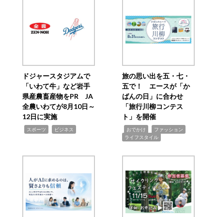
ドジャースタジアムで
旅の思い出を五・七・
「いわて牛」など岩手
五で！ エースが「か
県産農畜産物をPR JA
ばんの日」に合わせ
全農いわてが8月10日～
「旅行川柳コンテス
12日に実施
ト」を開催
,
,
,
,
,
スポーツ
ビジネス
おでかけ
ファッション
ライフスタイル