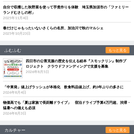
自分で収穫した秋野菜を使って芋煮作りを体験 埼玉県加須市の「ファミリー
ランドむさしの村」
2025年11月4日
春だけじゃもったいないさくらの名所、加治川で秋のマルシェ
2025年10月23日
ふむふむ
もっと見る
四日市の公害克服の歴史を伝える絵本『スモックリン』制作プ
ロジェクト クラウドファンディングで支援を募集
2026年8月5日
「中東発」値上げラッシュが本格化 飲食料品値上げ、約3年ぶりの多さに
2026年8月4日
物価高でも「夏は家族で長距離ドライブ」 宿泊ドライブ予算4万円超、渋滞・
猛暑への備えも必須
2026年8月3日
カルチャー
もっと見る