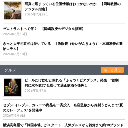
写真に埋まっている位置情報はおっかないのか 【岡嶋教授の
デジタル指南】
2026年7月22日
ゼロトラストって何？ 【岡嶋教授のデジタル指南】
2026年6月18日
きっと大平元首相は泣いている 【政眼鏡（せいがんきょう）－本田雅俊の政
治コラム】
2026年6月10日
グルメ
もっと見る
ビールだけ飲むと倒れる「ふらつくビアグラス」発売 “強制
的に水を飲む”仕掛けで適正飲酒を後押し
2026年8月7日
セブン‐イレブン、カレー15商品を一斉投入 名店監修から冷製うどんまで“夏
のカレーフェス”を開催中
2026年8月6日
横浜高島屋で「韓国市場」がスタート 人気グルメから雑貨まで約30ブランド