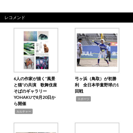
レコメンド
6人の作家が描く“風景
弓ヶ浜（鳥取）が初勝
と猫”の共演 歌舞伎座
利 全日本学童野球の1
そばのギャラリー
回戦
YOHAKUで8月20日か
,
スポーツ
ら開催
,
カルチャー