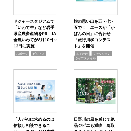
ドジャースタジアムで
旅の思い出を五・七・
「いわて牛」など岩手
五で！ エースが「か
県産農畜産物をPR JA
ばんの日」に合わせ
全農いわてが8月10日～
「旅行川柳コンテス
12日に実施
ト」を開催
,
,
,
,
,
スポーツ
ビジネス
おでかけ
ファッション
ライフスタイル
「人がAIに求めるのは
日野川の風を感じて絶
信頼し相談できるこ
品ジビエも満喫 鳥取