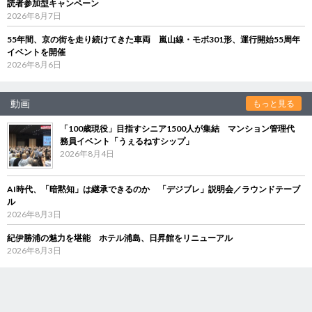
読者参加型キャンペーン
2026年8月7日
55年間、京の街を走り続けてきた車両 嵐山線・モボ301形、運行開始55周年
イベントを開催
2026年8月6日
動画
もっと見る
「100歳現役」目指すシニア1500人が集結 マンション管理代
務員イベント「うぇるねすシップ」
2026年8月4日
AI時代、「暗黙知」は継承できるのか 「デジブレ」説明会／ラウンドテーブ
ル
2026年8月3日
紀伊勝浦の魅力を堪能 ホテル浦島、日昇館をリニューアル
2026年8月3日